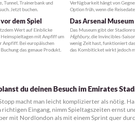
e, Tunnel, Trainerbank und
Verfügbarkeit hängt von Gegner
ch. Jetzt buchen.
Option früh, wenn die Reisedate
 vor dem Spiel
Das Arsenal Museum 
rotzdem Wert auf Einblicke
Das Museum gibt der Stadionrou
n Heimspieltagen mit Anpfiff um
Highbury
, die Invincibles-Saiso
r Anpfiff. Bei europäischen
wenig Zeit hast, funktioniert da
er Buchung das genaue Produkt.
das Kombiticket wirkt jedoch me
planst du deinen Besuch im Emirates Sta
opp macht man leicht komplizierter als nötig. Hal
richtigen Eingang, nimm Spieltagszeiten ernst un
ber mit Nordlondon als mit einem Sprint quer durc