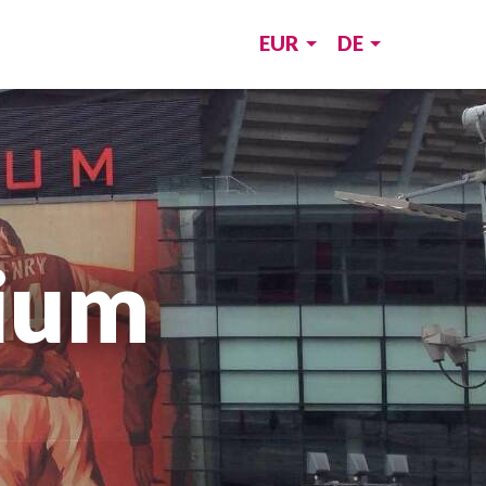
EUR
DE
dium