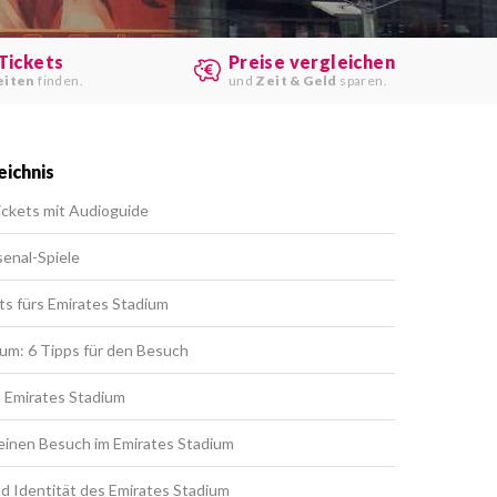
Tickets
Preise vergleichen
eiten
finden.
und
Zeit & Geld
sparen.
eichnis
ickets mit Audioguide
senal-Spiele
ts fürs Emirates Stadium
um: 6 Tipps für den Besuch
m Emirates Stadium
deinen Besuch im Emirates Stadium
d Identität des Emirates Stadium