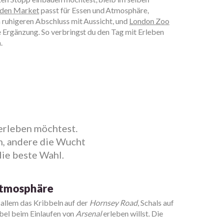
den Market
passt für Essen und Atmosphäre,
n ruhigeren Abschluss mit Aussicht, und
London Zoo
he Ergänzung. So verbringst du den Tag mit Erleben
.
erleben möchtest.
n, andere die Wucht
die beste Wahl.
 Atmosphäre
 allem das Kribbeln auf der
Hornsey Road
, Schals auf
bel beim Einlaufen von
Arsenal
erleben willst. Die