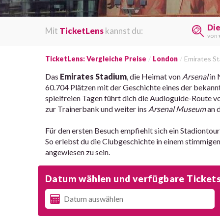
Di
Mit
TicketLens
kannst du:
von
TicketLens: Vergleiche Preise
London
Emirates S
Das
Emirates Stadium
, die Heimat von
Arsenal
in 
60.704 Plätzen mit der Geschichte eines der bekan
spielfreien Tagen führt dich die Audioguide-Route 
zur Trainerbank und weiter ins
Arsenal Museum
an 
Für den ersten Besuch empfiehlt sich ein Stadionto
So erlebst du die Clubgeschichte in einem stimmige
angewiesen zu sein.
Datum wählen und verfügbare Tickets,