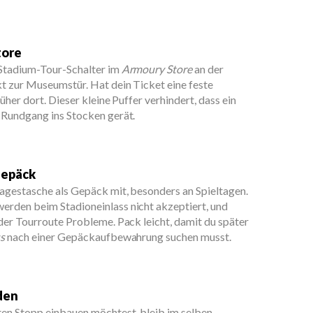
h
tore
 Stadium-Tour-Schalter im
Armoury Store
an der
ekt zur Museumstür. Hat dein Ticket eine feste
üher dort. Dieser kleine Puffer verhindert, dass ein
 Rundgang ins Stocken gerät.
Gepäck
Tagestasche als Gepäck mit, besonders an Spieltagen.
rden beim Stadioneinlass nicht akzeptiert, und
der Tourroute Probleme. Pack leicht, damit du später
s
nach einer Gepäckaufbewahrung suchen musst.
den
en Stopp einbauen möchtest, bleib im selben