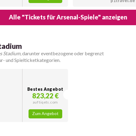
p1travel.de
Alle "Tickets für Arsenal-Spiele" anzeigen
Stadium
s Stadium
, darunter eventbezogene oder begrenzt
- und Spielticketkategorien.
Bestes Angebot
823,22 €
auf tiqets.com
Zum Angebot