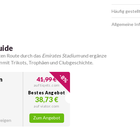
Häufig gestell
Allgemeine In
uide
rten Route durch das
Emirates Stadium
und ergänze
m
mit Trikots, Trophäen und Clubgeschichte.
-
8
m
41,99 €
%
auf tiqets.com
Bestes Angebot
38,73 €
auf viator.com
Zum Angebot
zeigen