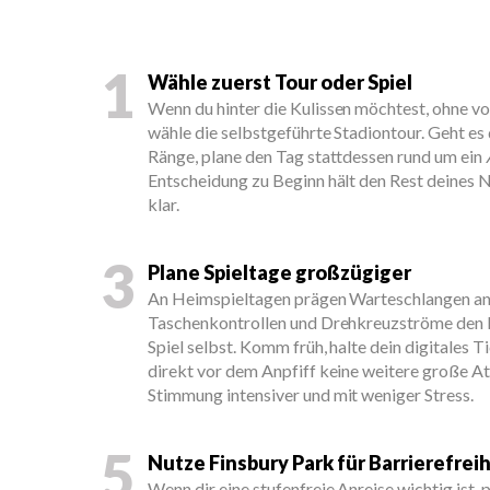
1
Wähle zuerst Tour oder Spiel
Wenn du hinter die Kulissen möchtest, ohne vo
wähle die selbstgeführte Stadiontour. Geht es 
Ränge, plane den Tag stattdessen rund um ein
Entscheidung zu Beginn hält den Rest deines
klar.
3
Plane Spieltage großzügiger
An Heimspieltagen prägen Warteschlangen an 
Taschenkontrollen und Drehkreuzströme den B
Spiel selbst. Komm früh, halte dein digitales T
direkt vor dem Anpfiff keine weitere große Att
Stimmung intensiver und mit weniger Stress.
5
Nutze Finsbury Park für Barrierefreih
Wenn dir eine stufenfreie Anreise wichtig ist,