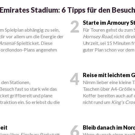
Emirates Stadium: 6 Tipps für den Besuc
2
Starte im Armoury S
m Spielplan abhängig zu sein,
Für Touren gehst du zum
dir vor allem um die Energie der
Hornsey Road
, nicht dir
Arsenal
-Spielticket. Diese
Uhrzeit, sei 15 Minuten fr
 Nordlondon-Plans angenehm
guter Plan schon vor dem
4
Reise mit leichtem 
den Stationen,
Nimm lieber eine kleine 
esuch fast so stark wie das
Taschen über A4-Größe we
icket griffbereit und plane
Koffer bereiten auch auf 
raktion ein. So erlebst du die
nicht rund um
King's Cros
6
eit
Bleib danach im Nor
 plane über
Finsbury Park
statt
Wenn du noch einen zweit