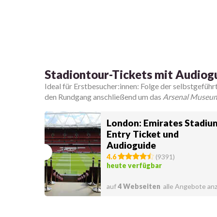
Stadiontour-Tickets mit Audiog
Ideal für Erstbesucher:innen: Folge der selbstgefüh
den Rundgang anschließend um das
Arsenal Museu
London: Emirates Stadiu
Entry Ticket und
Audioguide
4.6
(
9391
)
heute verfügbar
auf
4 Webseiten
alle Angebote an