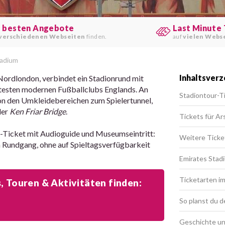
e besten Angebote
Last Minute 
verschiedenen Webseiten
finden.
auf
vielen Webs
tadium
Inhaltsverz
Nordlondon, verbindet ein Stadionrund mit
ntesten modernen Fußballclubs Englands. An
Stadiontour-T
von den Umkleidebereichen zum Spielertunnel,
der
Ken Friar Bridge
.
Tickets für Ar
ur-Ticket mit Audioguide und Museumseintritt:
Weitere Ticke
n Rundgang, ohne auf Spieltagsverfügbarkeit
Emirates Stadi
Ticketarten i
 Touren & Aktivitäten finden:
So planst du 
Geschichte un