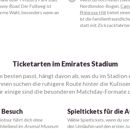
oway Road
. Der Fußweg ist
Nordlondon-Bogen.
Cam
rearme Wahl, besonders wenn an
Primrose Hill
bietet eine
ist die familienfreundlic
statt mit Zickzackfahrten
Ticketarten im Emirates Stadium
 besten passt, hängt davon ab, was du im Stadion 
nen suchen die ruhigere Route hinter die Kulisse
für einige sind die besonderen Matchday-Formate 
n Besuch
Spieltickets für die
iotour führt dich ohne
Wähle Spieltickets, wenn du vor
hließend im
Arsenal Museum
den Umläufen und den ersten Ju