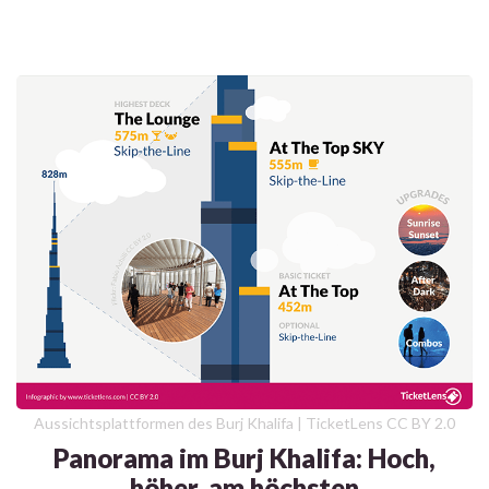
Aussichtsplattformen des Burj Khalifa | TicketLens CC BY 2.0
Panorama im Burj Khalifa: Hoch,
höher, am höchsten