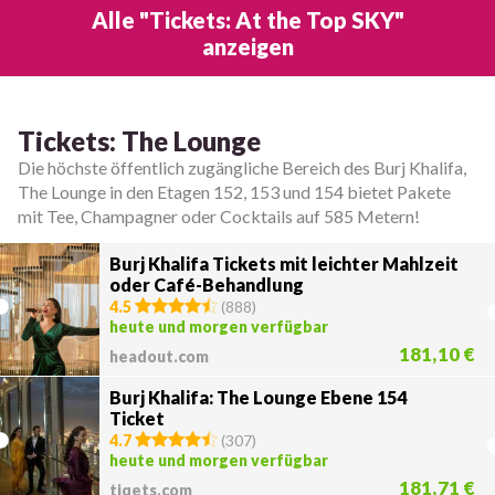
Alle "Tickets: At the Top SKY"
anzeigen
Tickets: The Lounge
Die höchste öffentlich zugängliche Bereich des Burj Khalifa,
The Lounge in den Etagen 152, 153 und 154 bietet Pakete
mit Tee, Champagner oder Cocktails auf 585 Metern!
Burj Khalifa Tickets mit leichter Mahlzeit
oder Café-Behandlung
4.5
(
888
)
heute und morgen verfügbar
181,10 €
headout.com
Burj Khalifa: The Lounge Ebene 154
Ticket
4.7
(
307
)
heute und morgen verfügbar
181,71 €
tiqets.com