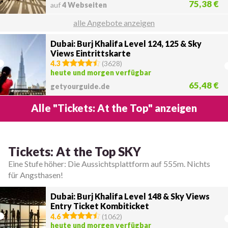
75,38 €
auf
4 Webseiten
alle Angebote anzeigen
Dubai: Burj Khalifa Level 124, 125 & Sky
Views Eintrittskarte
4.3
(
3628
)
heute und morgen verfügbar
65,48 €
getyourguide.de
Alle "Tickets: At the Top" anzeigen
Tickets: At the Top SKY
Eine Stufe höher: Die Aussichtsplattform auf 555m. Nichts
für Angsthasen!
Dubai: Burj Khalifa Level 148 & Sky Views
Entry Ticket Kombiticket
4.6
(
1062
)
heute und morgen verfügbar