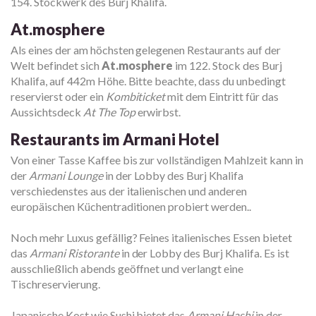
154. Stockwerk des Burj Khalifa.
At.mosphere
Als eines der am höchsten gelegenen Restaurants auf der
Welt befindet sich
At.mosphere
im 122. Stock des Burj
Khalifa, auf 442m Höhe. Bitte beachte, dass du unbedingt
reservierst oder ein
Kombiticket
mit dem Eintritt für das
Aussichtsdeck
At The Top
erwirbst.
Restaurants im Armani Hotel
Von einer Tasse Kaffee bis zur vollständigen Mahlzeit kann in
der
Armani Lounge
in der Lobby des Burj Khalifa
verschiedenstes aus der italienischen und anderen
europäischen Küchentraditionen probiert werden..
Noch mehr Luxus gefällig? Feines italienisches Essen bietet
das
Armani Ristorante
in der Lobby des Burj Khalifa. Es ist
ausschließlich abends geöffnet und verlangt eine
Tischreservierung.
Japanische Kost wie Sushi bietet das
Armani Hashi
in der