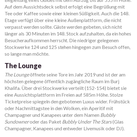
Auf dem Aussichtsdeck selbst erfolgt eine Begrüßung mit
Tee oder Kaffee sowie einer kleinen Süßigkeit. Auch die 148.
Etage verfügt über eine kleine Außenplattform, die nicht
verpasst werden sollte. Gäste werden gebeten, sich nicht
länger als 30 Minuten im 148. Stock aufzuhalten, da ein hohes
Besucheraufkommen herrscht. Die niedriger gelegenen
Stockwerke 124 und 125 stehen hingegen zum Besuch offen,
so lange man möchte.
The Lounge
The Lounge
öffnete seine Tore im Jahr 2019 und ist der am
höchsten gelegene öffentlich zugängliche Raum im Burj
Khalifa. Über drei Stockwerke verteilt (152-154) bietet sie
eine Aussichtsplattform im Freien auf 585m Höhe. Stolze
Ticketpreise spiegeln den gebotenen Luxus wider. Frühstück
oder Nachmittagstee in den Wolken, ein Aperitif mit
Champagner und Kanapees unter dem Namen
Bubbly
Sundowner
oder das Paket
Bubbly Under The Stars
(Glas
Champagner, Kanapees und entweder Livemusik oder DJ).