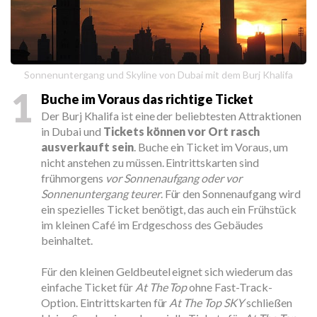
Sonnenuntergang und Skyline von Dubai mit dem Burj Khalifa
1
Buche im Voraus das richtige Ticket
Der Burj Khalifa ist eine der beliebtesten Attraktionen
in Dubai und
Tickets können vor Ort rasch
ausverkauft sein
. Buche ein Ticket im Voraus, um
nicht anstehen zu müssen. Eintrittskarten sind
frühmorgens
vor Sonnenaufgang oder vor
Sonnenuntergang teurer
. Für den Sonnenaufgang wird
ein spezielles Ticket benötigt, das auch ein Frühstück
im kleinen Café im Erdgeschoss des Gebäudes
beinhaltet.
Für den kleinen Geldbeutel eignet sich wiederum das
einfache Ticket für
At The Top
ohne Fast-Track-
Option. Eintrittskarten für
At The Top SKY
schließen