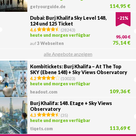
114,95 €
getyourguide.de
Dubai: Burj Khalifa Sky Level 148,
-
21
%
124 und 125 Ticket
4.6
(
28243
)
heute und morgen verfügbar
95,00 €
75,14 €
auf
3 Webseiten
alle Angebote anzeigen
Kombitickets: Burj Khalifa – At The Top
SKY (Ebene 148) + Sky Views Observatory
4.2
(
10023
)
heute und morgen verfügbar
109,36 €
headout.com
Burj Khalifa: 148. Etage + Sky Views
Observatory
4.3
(
35
)
heute und morgen verfügbar
113,69 €
tiqets.com