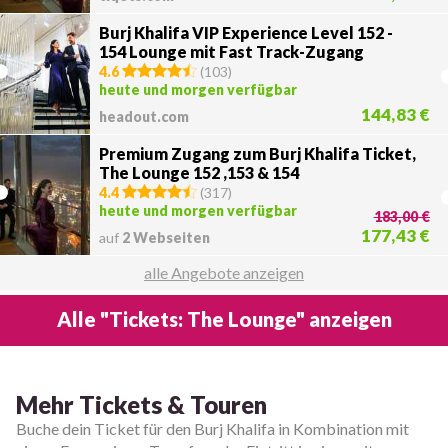
Burj Khalifa VIP Experience Level 152 -
154 Lounge mit Fast Track-Zugang
4.6
(
103
)
heute und morgen verfügbar
144,83 €
headout.com
Premium Zugang zum Burj Khalifa Ticket,
The Lounge 152 ,153 & 154
4.4
(
317
)
heute und morgen verfügbar
183,00 €
177,43 €
auf
2 Webseiten
alle Angebote anzeigen
Alle "Tickets: The Lounge" anzeigen
Mehr Tickets & Touren
Buche dein Ticket für den Burj Khalifa in Kombination mit