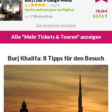
Burj Club 3-Gänge-Menü
4.2
(
9623
)
heute und morgen verfügbar
78,20 €
62,51 €
auf
2 Webseiten
alle Angebote anzeigen
Alle "Mehr Tickets & Touren" anzeigen
Burj Khalifa: 8 Tipps für den Besuch