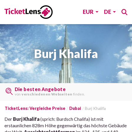
EUR
DE
Burj Khalifa
Last Minute Tickets
auf
vielen Webseiten
finden.
TicketLens: Vergleiche Preise
Dubai
Burj Khalifa
Der
Burj Khalifa
(sprich: Burdsch Chalifa) ist mit
erstaunlichen 828m Höhe gegenwärtig das höchste Gebäude
der Welt.
Aussichtsplattformen
im 124., 125. und 148.