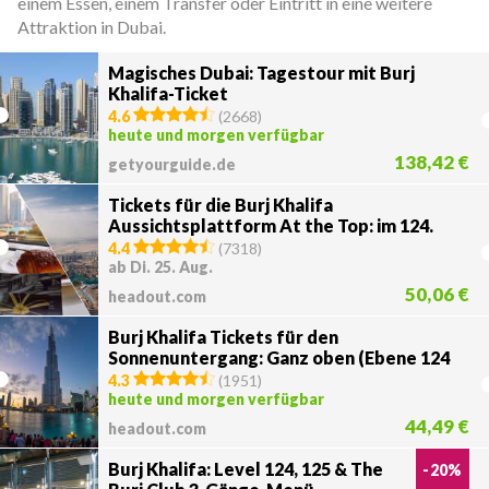
einem Essen, einem Transfer oder Eintritt in eine weitere
Attraktion in Dubai.
Magisches Dubai: Tagestour mit Burj
Khalifa-Ticket
4.6
(
2668
)
heute und morgen verfügbar
138,42 €
getyourguide.de
Tickets für die Burj Khalifa
Aussichtsplattform At the Top: im 124.
und 125. Stock mit exklusiven Angeboten
4.4
(
7318
)
ab Di. 25. Aug.
50,06 €
headout.com
Burj Khalifa Tickets für den
Sonnenuntergang: Ganz oben (Ebene 124
& 125)
4.3
(
1951
)
heute und morgen verfügbar
44,49 €
headout.com
Burj Khalifa: Level 124, 125 & The
-
20
%