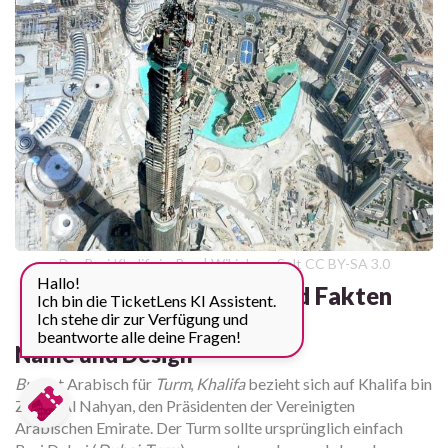
Der Burj Khalifa im Bau | Wiki: Imre Solt CC BY-SA 3.0
Hallo!
Burj Khalifa: Daten und Fakten
Ich bin die TicketLens KI Assistent.
Ich stehe dir zur Verfügung und
beantworte alle deine Fragen!
Name und Design
Burj
ist Arabisch für
Turm
,
Khalifa
bezieht sich auf Khalifa bin
Zayed Al Nahyan, den Präsidenten der Vereinigten
Arabischen Emirate. Der Turm sollte ursprünglich einfach