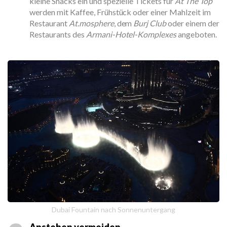
kleine Snacks ein und spezielle Tickets für
At The Top
werden mit Kaffee, Frühstück oder einer Mahlzeit im
Restaurant
At.mosphere
, dem
Burj Club
oder einem der
Restaurants des
Armani-Hotel-Komplexes
angeboten.
Dubai Fountain nach Sonnenuntergang
Anstehen vermeiden