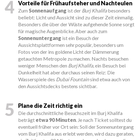
4
Vorteile für Frühaufsteher und Nachteulen
Zum
Sonnenaufgang
ist der
Burj Khalifa
besonders
beliebt: Licht und Aussicht sind zu dieser Zeit einmalig.
Besonders die über der Wüste aufgehende Sonne sorgt
für magische Augenblicke. Aber auch zum
Sonnenuntergang
ist ein Besuch der
Aussichtsplattformen sehr populär, besonders um
Fotos von der ins goldene Licht der Dämmerung
getauchten Metropole zu machen. Nachts besuchen
weniger Menschen den
Burj Khalifa
, ein Besuch bei
Dunkelheit hat aber durchaus seinen Reiz: Die
Wasserspiele des
Dubai Fountain
sind etwa auch von
den Aussichtsdecks bestens sichtbar.
5
Plane die Zeit richtig ein
Die durchschnittliche Besuchszeit im Burj Khalifa
beträgt
etwa 90 Minuten
. Je nach Ticket solltest du
eventuell früher vor Ort sein: Soll der Sonnenuntergang
vom Burj Khalifa aus erlebt werden, wird dazu geraten,