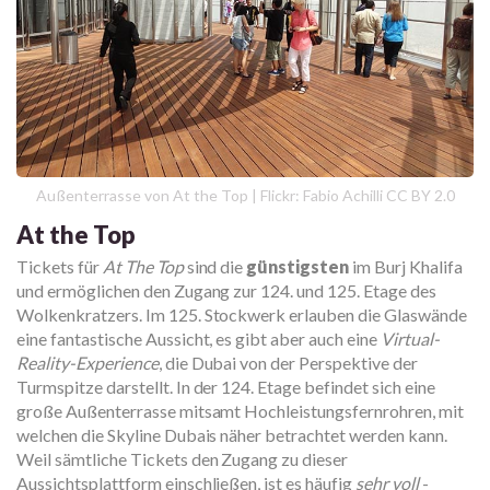
Außenterrasse von At the Top | Flickr: Fabio Achilli CC BY 2.0
At the Top
Tickets für
At The Top
sind die
günstigsten
im Burj Khalifa
und ermöglichen den Zugang zur 124. und 125. Etage des
Wolkenkratzers. Im 125. Stockwerk erlauben die Glaswände
eine fantastische Aussicht, es gibt aber auch eine
Virtual-
Reality-Experience
, die Dubai von der Perspektive der
Turmspitze darstellt. In der 124. Etage befindet sich eine
große Außenterrasse mitsamt Hochleistungsfernrohren, mit
welchen die Skyline Dubais näher betrachtet werden kann.
Weil sämtliche Tickets den Zugang zu dieser
Aussichtsplattform einschließen, ist es häufig
sehr voll
-