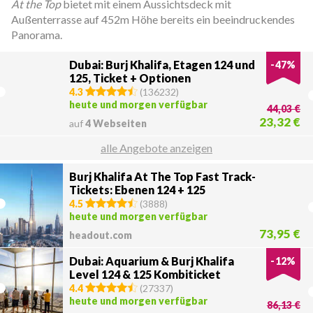
At the Top
bietet mit einem Aussichtsdeck mit
Außenterrasse auf 452m Höhe bereits ein beeindruckendes
Panorama.
Dubai: Burj Khalifa, Etagen 124 und
-
47
%
125, Ticket + Optionen
4.3
(
136232
)
heute und morgen verfügbar
44,03 €
23,32 €
auf
4 Webseiten
alle Angebote anzeigen
Burj Khalifa At The Top Fast Track-
Tickets: Ebenen 124 + 125
4.5
(
3888
)
heute und morgen verfügbar
73,95 €
headout.com
Dubai: Aquarium & Burj Khalifa
-
12
%
Level 124 & 125 Kombiticket
4.4
(
27337
)
heute und morgen verfügbar
86,13 €