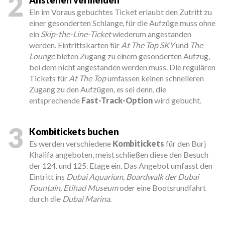
2
Ein im Voraus gebuchtes Ticket erlaubt den Zutritt zu
einer gesonderten Schlange, für die Aufzüge muss ohne
ein
Skip-the-Line-Ticket
wiederum angestanden
werden. Eintrittskarten für
At The Top SKY
und
The
Lounge
bieten Zugang zu einem gesonderten Aufzug,
bei dem nicht angestanden werden muss. Die regulären
Tickets für
At The Top
umfassen keinen schnelleren
Zugang zu den Aufzügen, es sei denn, die
entsprechende
Fast-Track-Option
wird gebucht.
3
Kombitickets buchen
Es werden verschiedene
Kombitickets
für den Burj
Khalifa angeboten, meist schließen diese den Besuch
der 124. und 125. Etage ein. Das Angebot umfasst den
Eintritt ins
Dubai Aquarium, Boardwalk der Dubai
Fountain, Etihad Museum
oder eine Bootsrundfahrt
durch die
Dubai Marina
.