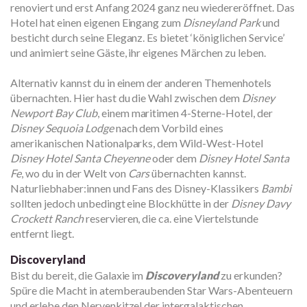
renoviert und erst Anfang 2024 ganz neu wiedereröffnet. Das
Hotel hat einen eigenen Eingang zum
Disneyland Park
und
besticht durch seine Eleganz. Es bietet ‘königlichen Service’
und animiert seine Gäste, ihr eigenes Märchen zu leben.
Alternativ kannst du in einem der anderen Themenhotels
übernachten. Hier hast du die Wahl zwischen dem
Disney
Newport Bay Club
, einem maritimen 4-Sterne-Hotel, der
Disney Sequoia Lodge
nach dem Vorbild eines
amerikanischen Nationalparks, dem Wild-West-Hotel
Disney Hotel Santa Cheyenne
oder dem
Disney Hotel Santa
Fe
, wo du in der Welt von
Cars
übernachten kannst.
Naturliebhaber:innen und Fans des Disney-Klassikers
Bambi
sollten jedoch unbedingt eine Blockhütte in der
Disney Davy
Crockett Ranch
reservieren, die ca. eine Viertelstunde
entfernt liegt.
Discoveryland
Bist du bereit, die Galaxie im
Discoveryland
zu erkunden?
Spüre die Macht in atemberaubenden Star Wars-Abenteuern
und erlebe den Nervenkitzel der intergalaktischen