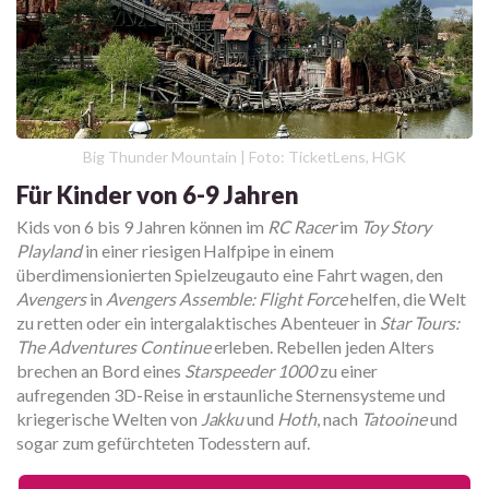
Big Thunder Mountain | Foto: TicketLens, HGK
Für Kinder von 6-9 Jahren
Kids von 6 bis 9 Jahren können im
RC Racer
im
Toy Story
Playland
in einer riesigen Halfpipe in einem
überdimensionierten Spielzeugauto eine Fahrt wagen, den
Avengers
in
Avengers Assemble: Flight Force
helfen, die Welt
zu retten oder ein intergalaktisches Abenteuer in
Star Tours:
The Adventures Continue
erleben. Rebellen jeden Alters
brechen an Bord eines
Starspeeder 1000
zu einer
aufregenden 3D-Reise in erstaunliche Sternensysteme und
kriegerische Welten von
Jakku
und
Hoth
, nach
Tatooine
und
sogar zum gefürchteten Todesstern auf.