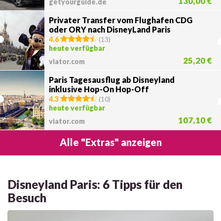
130,00 €
getyourguide.de
Privater Transfer vom Flughafen CDG
oder ORY nach DisneyLand Paris
4.6
(
13
)
heute verfügbar
25,20 €
viator.com
Paris Tagesausflug ab Disneyland
inklusive Hop-On Hop-Off
Stadtrundfahrt
4.3
(
10
)
heute verfügbar
107,10 €
viator.com
Alle "Extras" anzeigen
Disneyland Paris: 6 Tipps für den
Besuch