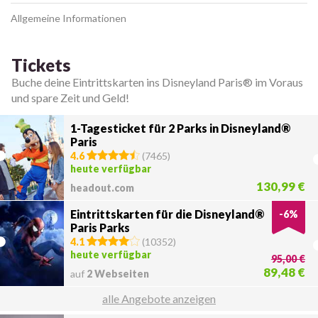
Allgemeine Informationen
Tickets
Buche deine Eintrittskarten ins Disneyland Paris® im Voraus
und spare Zeit und Geld!
1-Tagesticket für 2 Parks in Disneyland®
Paris
4.6
(
7465
)
heute verfügbar
130,99 €
headout.com
Eintrittskarten für die Disneyland®
-
6
%
Paris Parks
4.1
(
10352
)
heute verfügbar
95,00 €
89,48 €
auf
2 Webseiten
alle Angebote anzeigen