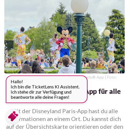
Entfessle die Magie mit der Disneyland Paris® App | Foto:
Hallo!
TicketLens, HGK
Ich bin die TicketLens KI Assistent.
Disneyland Paris®: Eine App für alle
Ich stehe dir zur Verfügung und
beantworte alle deine Fragen!
Fälle
Mit der Disneyland Paris-App hast du alle
Informationen an einem Ort. Du kannst dich
auf der Übersichtskarte orientieren oder den