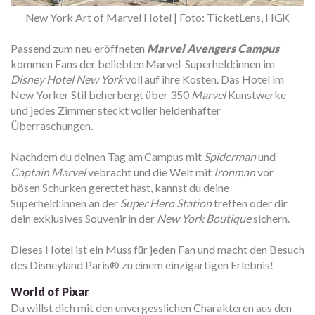
New York Art of Marvel Hotel | Foto: TicketLens, HGK
Passend zum neu eröffneten
Marvel Avengers Campus
kommen Fans der beliebten Marvel-Superheld:innen im
Disney Hotel New York
voll auf ihre Kosten. Das Hotel im
New Yorker Stil beherbergt über 350
Marvel
Kunstwerke
und jedes Zimmer steckt voller heldenhafter
Überraschungen.
Nachdem du deinen Tag am Campus mit
Spiderman
und
Captain Marvel
vebracht und die Welt mit
Ironman
vor
bösen Schurken gerettet hast, kannst du deine
Superheld:innen an der
Super Hero Station
treffen oder dir
dein exklusives Souvenir in der
New York Boutique
sichern.
Dieses Hotel ist ein Muss für jeden Fan und macht den Besuch
des Disneyland Paris® zu einem einzigartigen Erlebnis!
World of Pixar
Du willst dich mit den unvergesslichen Charakteren aus den