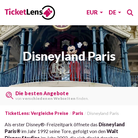
EUR
DE
Disneyland Paris
Last Minute Tickets
auf
vielen Webseiten
finden.
TicketLens: Vergleiche Preise
Paris
Disneyland Paris
Als erster Disney®-Freizeitpark öffnete das
Disneyland
Paris®
im Jahr 1992 seine Tore, gefolgt von den
Walt
Disney Studios
im Jahr 2002, die sich direkt daneben