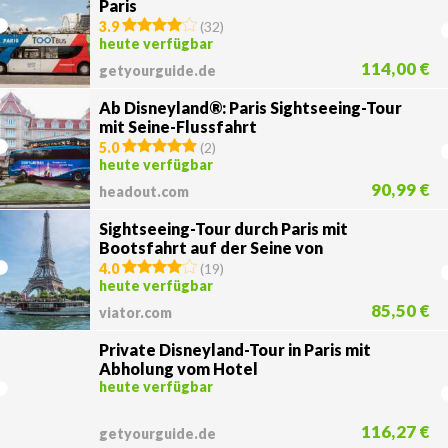
Paris
3.9
(
32
)
heute verfügbar
114,00 €
getyourguide.de
Ab Disneyland®: Paris Sightseeing-Tour
mit Seine-Flussfahrt
5.0
(
2
)
heute verfügbar
90,99 €
headout.com
Sightseeing-Tour durch Paris mit
Bootsfahrt auf der Seine von
Disneyland®
4.0
(
19
)
heute verfügbar
85,50 €
viator.com
Private Disneyland-Tour in Paris mit
Abholung vom Hotel
heute verfügbar
116,27 €
getyourguide.de