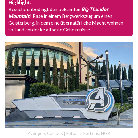
Highlight:
Besuche unbedingt den bekannten
Big Thunder
Mountain
! Rase in einem Bergwerkszug um einen
Geisterberg, in dem eine übernatürliche Macht wohnen
soll und entdecke all seine Geheimnisse.
Avengers Campus | Foto: TicketLens, HGK