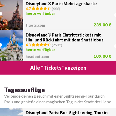
Disneyland® Paris: Mehrtageskarte
4.7
(
666
)
heute verfügbar
239,00 €
tiqets.com
Disneyland® Paris Eintrittstickets mit
Hin- und Rückfahrt mit dem Shuttlebus
vom Zentrum von Paris
4.3
(
2532
)
heute verfügbar
189,00 €
headout.com
Alle "Tickets" anzeigen
Tagesausflüge
Verbinde deinen Besuch mit einer Sightseeing-Tour durch
Paris und genieße einen magischen Tag in der Stadt der Liebe.
Disneyland Paris: Bus-Sightseeing-Tour in