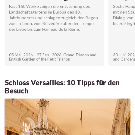
Fast 160 Werke zeigen die Entstehung des
Sechs Haup
Landschaftsgartens im Europa des 18.
mit den St
Jahrhunderts und schlagen zugleich den Bogen
Dialog, von
zum Trianon, vom Belvédère über den Tempel
bis zu Eing
der Liebe bis zum Hameau de la Reine.
05 Mai. 2026 – 27 Sep.. 2026
,
Grand Trianon and
30 Juni. 202
English Garden of the Petit Trianon
and Garden
Schloss Versailles: 10 Tipps für den
Besuch