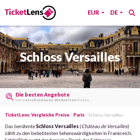
EUR
DE
Schloss Versailles
Last Minute Tickets
auf
vielen Webseiten
finden.
TicketLens: Vergleiche Preise
Paris
Schloss Versailles
Das berühmte
Schloss Versailles
(
Château de Versailles
)
zählt zu den beliebtesten Sehenswürdigkeiten in Frankreich.
Schließlich sucht der barocke Prunk des Schlosses