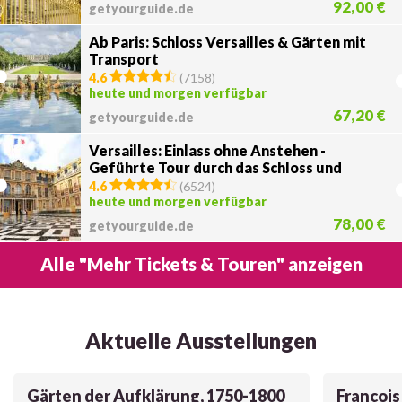
92,00 €
getyourguide.de
Ab Paris: Schloss Versailles & Gärten mit
Transport
4.6
(
7158
)
heute und morgen verfügbar
67,20 €
getyourguide.de
Versailles: Einlass ohne Anstehen -
Geführte Tour durch das Schloss und
voller Zugang
4.6
(
6524
)
heute und morgen verfügbar
78,00 €
getyourguide.de
Alle "Mehr Tickets & Touren" anzeigen
Aktuelle Ausstellungen
Gärten der Aufklärung, 1750-1800
François