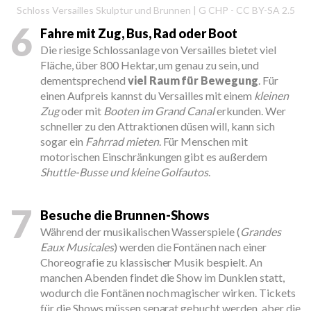
Schloss Versailles Skulptur und Brunnen | G CHP - CC BY-SA 2.5
6
Fahre mit Zug, Bus, Rad oder Boot
Die riesige Schlossanlage von Versailles bietet viel
Fläche, über 800 Hektar, um genau zu sein, und
dementsprechend
viel Raum für Bewegung
. Für
einen Aufpreis kannst du Versailles mit einem
kleinen
Zug
oder mit
Booten im Grand Canal
erkunden. Wer
schneller zu den Attraktionen düsen will, kann sich
sogar ein
Fahrrad mieten
. Für Menschen mit
motorischen Einschränkungen gibt es außerdem
Shuttle-Busse und kleine Golfautos
.
7
Besuche die Brunnen-Shows
Während der musikalischen Wasserspiele (
Grandes
Eaux Musicales
) werden die Fontänen nach einer
Choreografie zu klassischer Musik bespielt. An
manchen Abenden findet die Show im Dunklen statt,
wodurch die Fontänen noch magischer wirken. Tickets
für die Shows müssen separat gebucht werden, aber die