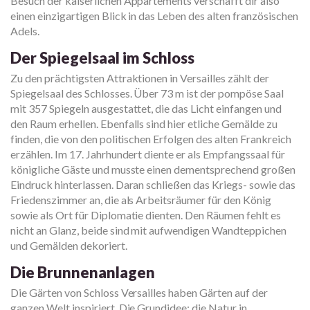
Besuch der kaiserlichen Appartements verschafft dir also
einen einzigartigen Blick in das Leben des alten französischen
Adels.
Der Spiegelsaal im Schloss
Zu den prächtigsten Attraktionen in Versailles zählt der
Spiegelsaal des Schlosses. Über 73 m ist der pompöse Saal
mit 357 Spiegeln ausgestattet, die das Licht einfangen und
den Raum erhellen. Ebenfalls sind hier etliche Gemälde zu
finden, die von den politischen Erfolgen des alten Frankreich
erzählen. Im 17. Jahrhundert diente er als Empfangssaal für
königliche Gäste und musste einen dementsprechend großen
Eindruck hinterlassen. Daran schließen das Kriegs- sowie das
Friedenszimmer an, die als Arbeitsräumer für den König
sowie als Ort für Diplomatie dienten. Den Räumen fehlt es
nicht an Glanz, beide sind mit aufwendigen Wandteppichen
und Gemälden dekoriert.
Die Brunnenanlagen
Die Gärten von Schloss Versailles haben Gärten auf der
ganzen Welt inspiriert. Die Grundidee: die Natur in