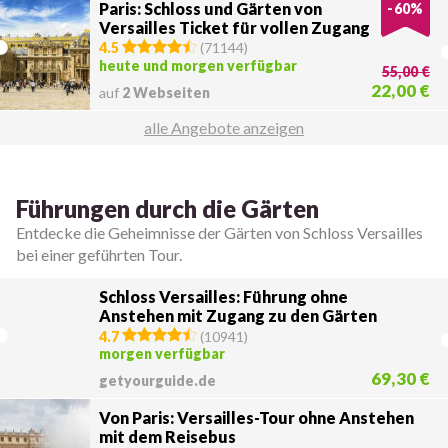
Paris: Schloss und Gärten von
-
60
%
Versailles Ticket für vollen Zugang
4.5
(
71144
)
heute und morgen verfügbar
55,00 €
22,00 €
auf
2 Webseiten
alle Angebote anzeigen
Führungen durch die Gärten
Entdecke die Geheimnisse der Gärten von Schloss Versailles
bei einer geführten Tour.
Schloss Versailles: Führung ohne
Anstehen mit Zugang zu den Gärten
4.7
(
10941
)
morgen verfügbar
69,30 €
getyourguide.de
Von Paris: Versailles-Tour ohne Anstehen
mit dem Reisebus