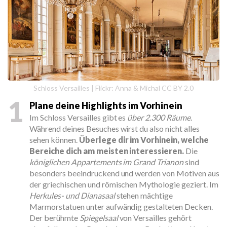
Schloss Versailles | Flickr: Anna & Michal CC BY 2.0
1
Plane deine Highlights im Vorhinein
Im Schloss Versailles gibt es
über 2.300 Räume
.
Während deines Besuches wirst du also nicht alles
sehen können.
Überlege dir im Vorhinein, welche
Bereiche dich am meisten interessieren.
Die
königlichen Appartements im Grand Trianon
sind
besonders beeindruckend und werden von Motiven aus
der griechischen und römischen Mythologie geziert. Im
Herkules- und Dianasaal
stehen mächtige
Marmorstatuen unter aufwändig gestalteten Decken.
Der berühmte
Spiegelsaal
von Versailles gehört