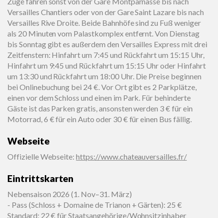
Züge fahren sonst von der Gare Montparnasse bis nach
Versailles Chantiers oder von der Gare Saint Lazare bis nach
Versailles Rive Droite. Beide Bahnhöfe sind zu Fuß weniger
als 20 Minuten vom Palastkomplex entfernt. Von Dienstag
bis Sonntag gibt es außerdem den Versailles Express mit drei
Zeitfenstern: Hinfahrt um 7:45 und Rückfahrt um 15:15 Uhr,
Hinfahrt um 9:45 und Rückfahrt um 15:15 Uhr oder Hinfahrt
um 13:30 und Rückfahrt um 18:00 Uhr. Die Preise beginnen
bei Onlinebuchung bei 24 €. Vor Ort gibt es 2 Parkplätze,
einen vor dem Schloss und einen im Park. Für behinderte
Gäste ist das Parken gratis, ansonsten werden 3 € für ein
Motorrad, 6 € für ein Auto oder 30 € für einen Bus fällig.
Webseite
Offizielle Webseite
:
https://www.chateauversailles.fr/
Eintrittskarten
Nebensaison 2026 (1. Nov–31. März)
- Pass (Schloss + Domaine de Trianon + Gärten): 25 €
Standard; 22 € für Staatsangehörige/Wohnsitzinhaber