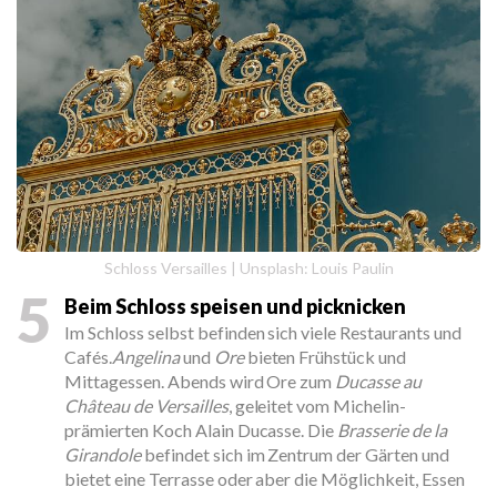
Schloss Versailles | Unsplash: Louis Paulin
5
Beim Schloss speisen und picknicken
Im Schloss selbst befinden sich viele Restaurants und
Cafés.
Angelina
und
Ore
bieten Frühstück und
Mittagessen. Abends wird Ore zum
Ducasse au
Château de Versailles
, geleitet vom Michelin-
prämierten Koch Alain Ducasse. Die
Brasserie de la
Girandole
befindet sich im Zentrum der Gärten und
bietet eine Terrasse oder aber die Möglichkeit, Essen