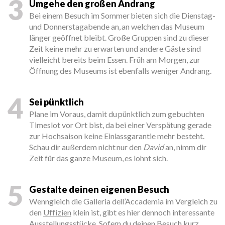
3
Umgehe den großen Andrang
Bei einem Besuch im Sommer bieten sich die Dienstag-
und Donnerstagabende an, an welchen das Museum
länger geöffnet bleibt. Große Gruppen sind zu dieser
Zeit keine mehr zu erwarten und andere Gäste sind
vielleicht bereits beim Essen. Früh am Morgen, zur
Öffnung des Museums ist ebenfalls weniger Andrang.
4
Sei pünktlich
Plane im Voraus, damit du pünktlich zum gebuchten
Timeslot vor Ort bist, da bei einer Verspätung gerade
zur Hochsaison keine Einlassgarantie mehr besteht.
Schau dir außerdem nicht nur den
David
an, nimm dir
Zeit für das ganze Museum, es lohnt sich.
5
Gestalte deinen eigenen Besuch
Wenngleich die Galleria dell’Accademia im Vergleich zu
den
Uffizien
klein ist, gibt es hier dennoch interessante
Ausstellungsstücke. Sofern du deinen Besuch kurz