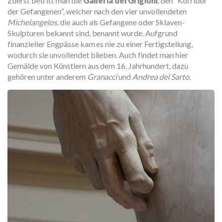
Zuerst betritt man die
Galleria dei Grigioni
, den “Korridor
der Gefangenen”, welcher nach den vier unvollendeten
Michelangelos
, die auch als Gefangene oder Sklaven-
Skulpturen bekannt sind, benannt wurde. Aufgrund
finanzieller Engpässe kam es nie zu einer Fertigstellung,
wodurch sie unvollendet blieben. Auch findet man hier
Gemälde von Künstlern aus dem 16. Jahrhundert, dazu
gehören unter anderem
Granacci
und
Andrea del Sarto
.