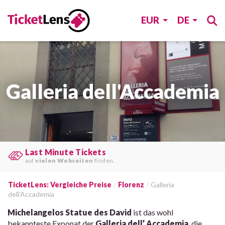
EUR
DE
Galleria dell'Accademia
Preise vergleichen
und
Zeit & Geld
sparen.
TicketLens: Vergleiche Preise
Florenz
Galleria
dell'Accademia
Michelangelos Statue des David
ist das wohl
bekannteste Exponat der
Galleria dell’ Accademia
, die