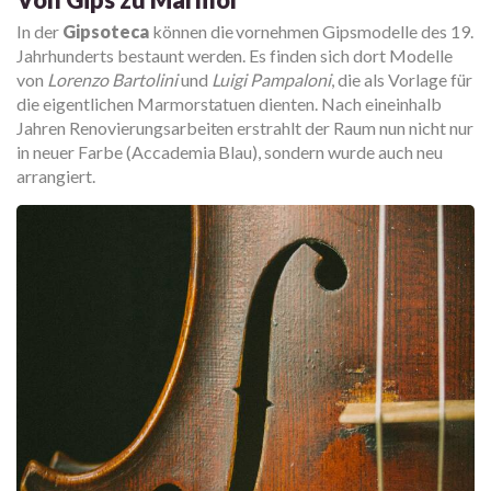
In der
Gipsoteca
können die vornehmen Gipsmodelle des 19.
Jahrhunderts bestaunt werden. Es finden sich dort Modelle
von
Lorenzo Bartolini
und
Luigi Pampaloni
, die als Vorlage für
die eigentlichen Marmorstatuen dienten. Nach eineinhalb
Jahren Renovierungsarbeiten erstrahlt der Raum nun nicht nur
in neuer Farbe (Accademia Blau), sondern wurde auch neu
arrangiert.