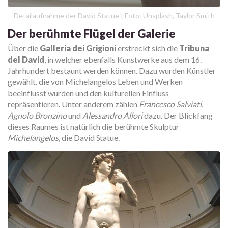
Detailaufnahme der David Statue | Foto: Unsplash, Taylor Smith
Der berühmte Flügel der Galerie
Über die
Galleria dei Grigioni
erstreckt sich die
Tribuna
del David
, in welcher ebenfalls Kunstwerke aus dem 16.
Jahrhundert bestaunt werden können. Dazu wurden Künstler
gewählt, die von Michelangelos Leben und Werken
beeinflusst wurden und den kulturellen Einfluss
repräsentieren. Unter anderem zählen
Francesco Salviati
,
Agnolo Bronzino
und
Alessandro Allori
dazu. Der Blickfang
dieses Raumes ist natürlich die berühmte Skulptur
Michelangelos
, die David Statue.