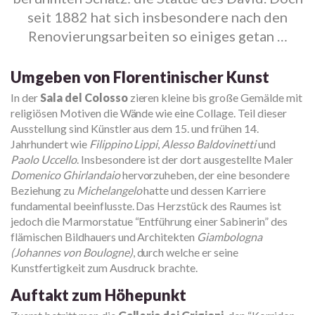
seit 1882 hat sich insbesondere nach den
Renovierungsarbeiten so einiges getan …
Umgeben von Florentinischer Kunst
In der
Sala del Colosso
zieren kleine bis große Gemälde mit
religiösen Motiven die Wände wie eine Collage. Teil dieser
Ausstellung sind Künstler aus dem 15. und frühen 14.
Jahrhundert wie
Filippino Lippi
,
Alesso Baldovinetti
und
Paolo Uccello
. Insbesondere ist der dort ausgestellte Maler
Domenico Ghirlandaio
hervorzuheben, der eine besondere
Beziehung zu
Michelangelo
hatte und dessen Karriere
fundamental beeinflusste. Das Herzstück des Raumes ist
jedoch die Marmorstatue “Entführung einer Sabinerin” des
flämischen Bildhauers und Architekten
Giambologna
(Johannes von Boulogne)
, durch welche er seine
Kunstfertigkeit zum Ausdruck brachte.
Auftakt zum Höhepunkt