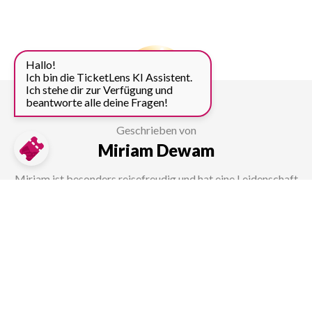
Hallo!
Ich bin die TicketLens KI Assistent.
Ich stehe dir zur Verfügung und
beantworte alle deine Fragen!
Geschrieben von
Miriam Dewam
Miriam ist besonders reisefreudig und hat eine Leidenschaft
für die Fotografie, die sie durch das Cross-Media-Studium
weiter vertieft. Da sie selbst schon viele Reisen unternommen
hat, weiß sie genau, worauf Touristen Wert legen und lässt ihr
gesammeltes Wissen sowie Erfahrungen als Content-
Erstellerin für Sehenswürdigkeiten und Unternehmungen
einfließen.