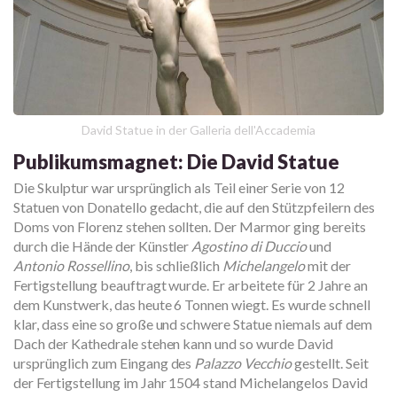
David Statue in der Galleria dell'Accademia
Publikumsmagnet: Die David Statue
Die Skulptur war ursprünglich als Teil einer Serie von 12
Statuen von Donatello gedacht, die auf den Stützpfeilern des
Doms von Florenz stehen sollten. Der Marmor ging bereits
durch die Hände der Künstler
Agostino di Duccio
und
Antonio Rossellino
, bis schließlich
Michelangelo
mit der
Fertigstellung beauftragt wurde. Er arbeitete für 2 Jahre an
dem Kunstwerk, das heute 6 Tonnen wiegt. Es wurde schnell
klar, dass eine so große und schwere Statue niemals auf dem
Dach der Kathedrale stehen kann und so wurde David
ursprünglich zum Eingang des
Palazzo Vecchio
gestellt. Seit
der Fertigstellung im Jahr 1504 stand Michelangelos David