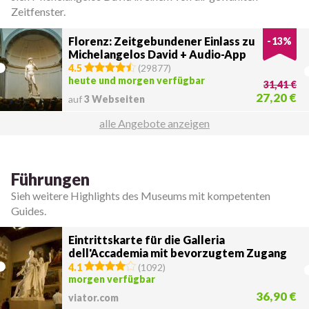
Zeitfenster.
Florenz: Zeitgebundener Einlass zu
-
13
%
Michelangelos David + Audio-App
4.5
(
29877
)
heute und morgen verfügbar
31,41 €
27,20 €
auf
3 Webseiten
alle Angebote anzeigen
Führungen
Sieh weitere Highlights des Museums mit kompetenten
Guides.
Eintrittskarte für die Galleria
dell'Accademia mit bevorzugtem Zugang
4.1
(
1092
)
morgen verfügbar
36,90 €
viator.com