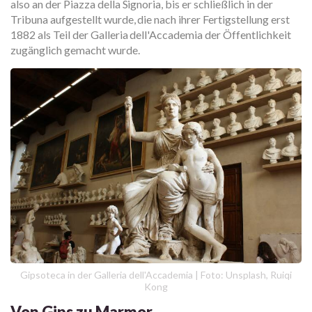
also an der Piazza della Signoria, bis er schließlich in der
Tribuna aufgestellt wurde, die nach ihrer Fertigstellung erst
1882 als Teil der Galleria dell'Accademia der Öffentlichkeit
zugänglich gemacht wurde.
Gipsoteca in der Galleria dell'Accademia | Foto: Unsplash, Ruiqi
Kong
Von Gips zu Marmor