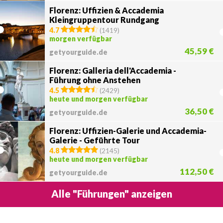
Florenz: Uffizien & Accademia
Kleingruppentour Rundgang
4.7
(
1419
)
morgen verfügbar
45,59 €
getyourguide.de
Florenz: Galleria dell'Accademia -
Führung ohne Anstehen
4.5
(
2429
)
heute und morgen verfügbar
36,50 €
getyourguide.de
Florenz: Uffizien-Galerie und Accademia-
Galerie - Geführte Tour
4.8
(
2145
)
heute und morgen verfügbar
112,50 €
getyourguide.de
Alle "Führungen" anzeigen