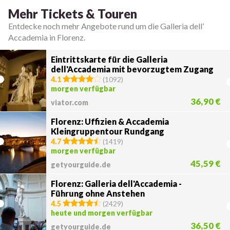
Mehr Tickets & Touren
Entdecke noch mehr Angebote rund um die Galleria dell’
Accademia in Florenz.
Eintrittskarte für die Galleria
dell'Accademia mit bevorzugtem Zugang
4.1
(
1092
)
morgen verfügbar
36,90 €
viator.com
Florenz: Uffizien & Accademia
Kleingruppentour Rundgang
4.7
(
1419
)
morgen verfügbar
45,59 €
getyourguide.de
Florenz: Galleria dell'Accademia -
Führung ohne Anstehen
4.5
(
2429
)
heute und morgen verfügbar
36,50 €
getyourguide.de