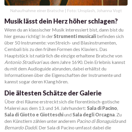
Nahaufnahme einer Bratsche | Foto: Unsplash, Johanna Vogt
Musik lässt dein Herz höher schlagen?
Wenn du an klassischer Musik interessiert bist, dann bist du
hier genau richtig! In der
Strumenti musicali
befinden sich
über 50 Instrumente: von Streich- und Blasinstrumenten,
Cembali bis zu den frühen Formen des Klaviers. Das
Hauptstück ist natürlich die einzige erhaltene Bratsche von
Antonio Stradivari
aus dem Jahre 1690. Dein Erlebnis kannst
du mit dem Audioguide abrunden, dabei erhältst du
Informationen über die Eigenschaften der Instrumente und
kannst sogar deren Klang hören.
Die ältesten Schätze der Galerie
Über drei Räume erstreckt sich die florentinisch-gotische
Malerei aus dem 13. und 14. Jahrhundert:
Sala di Pacino
,
Sala di Giotto e Giotteschi
und
Sala degli Orcagna
. Zu
den Künstlern zählen unter anderem
Pacino di Bonaguida
und
Bernardo Daddi
. Der Sala di Pacino umfasst dabei die