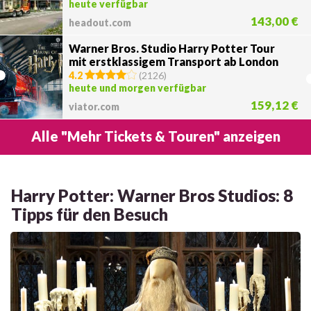
heute verfügbar
143,00 €
headout.com
Warner Bros. Studio Harry Potter Tour
mit erstklassigem Transport ab London
4.2
(
2126
)
heute und morgen verfügbar
159,12 €
viator.com
Alle "Mehr Tickets & Touren" anzeigen
Harry Potter: Warner Bros Studios: 8
Tipps für den Besuch