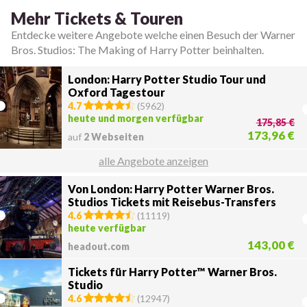
Mehr Tickets & Touren
Entdecke weitere Angebote welche einen Besuch der Warner
Bros. Studios: The Making of Harry Potter beinhalten.
London: Harry Potter Studio Tour und
Oxford Tagestour
4.7
(
5962
)
heute und morgen verfügbar
175,85 €
173,96 €
auf
2 Webseiten
alle Angebote anzeigen
Von London: Harry Potter Warner Bros.
Studios Tickets mit Reisebus-Transfers
4.6
(
11119
)
heute verfügbar
143,00 €
headout.com
Tickets für Harry Potter™ Warner Bros.
Studio
4.6
(
12947
)