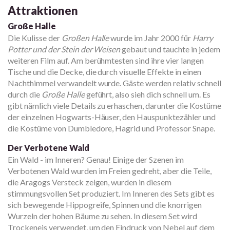
Attraktionen
Große Halle
Die Kulisse der
Großen Halle
wurde im Jahr 2000 für
Harry
Potter und der Stein der Weisen
gebaut und tauchte in jedem
weiteren Film auf. Am berühmtesten sind ihre vier langen
Tische und die Decke, die durch visuelle Effekte in einen
Nachthimmel verwandelt wurde. Gäste werden relativ schnell
durch die
Große Halle
geführt, also sieh dich schnell um. Es
gibt nämlich viele Details zu erhaschen, darunter die Kostüme
der einzelnen Hogwarts-Häuser, den Hauspunktezähler und
die Kostüme von Dumbledore, Hagrid und Professor Snape.
Der Verbotene Wald
Ein Wald - im Inneren? Genau! Einige der Szenen im
Verbotenen Wald wurden im Freien gedreht, aber die Teile,
die Aragogs Versteck zeigen, wurden in diesem
stimmungsvollen Set produziert. Im Inneren des Sets gibt es
sich bewegende Hippogreife, Spinnen und die knorrigen
Wurzeln der hohen Bäume zu sehen. In diesem Set wird
Trockeneis verwendet, um den Eindruck von Nebel auf dem