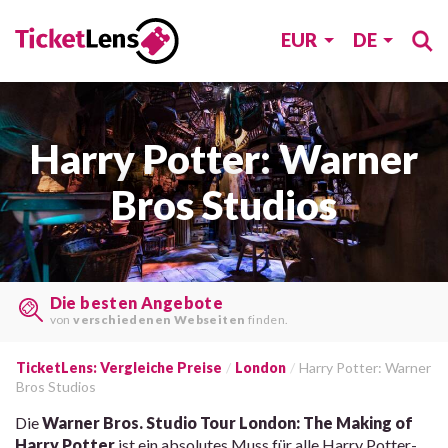
EUR
DE
Harry Potter: Warner
Bros Studios
Last Minute Tickets
auf
vielen Webseiten
finden.
TicketLens: Vergleiche Preise
London
Harry Potter: Warner
Bros Studios
Die
Warner Bros. Studio Tour London: The Making of
Harry Potter
ist ein absolutes Muss für alle Harry Potter-