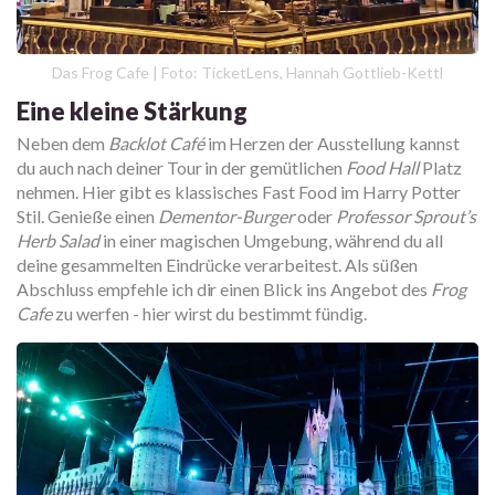
Das Frog Cafe | Foto: TicketLens, Hannah Gottlieb-Kettl
Eine kleine Stärkung
Neben dem
Backlot Café
im Herzen der Ausstellung kannst
du auch nach deiner Tour in der gemütlichen
Food Hall
Platz
nehmen. Hier gibt es klassisches Fast Food im Harry Potter
Stil. Genieße einen
Dementor-Burger
oder
Professor Sprout’s
Herb Salad
in einer magischen Umgebung, während du all
deine gesammelten Eindrücke verarbeitest. Als süßen
Abschluss empfehle ich dir einen Blick ins Angebot des
Frog
Cafe
zu werfen - hier wirst du bestimmt fündig.