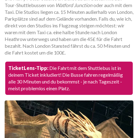
Tour-Shuttlebussen von
Watford Junction
oder auch mit dem
Taxi. Die Studios liegen ca. 15 Minuten außerhalb von London,
Parkplätze sind auf dem Gelände vorhanden. Falls du, wie ich,
direkt von den Studios ins Flugzeug steigen möchtest: wir
waren mit dem Taxi ca. eine halbe Stunde nach London
Heathrow unterwegs und haben um die 45£ für die Fahrt
bezahlt. Nach London Stansted fährst du ca. 50 Minuten und
die Fahrt kostet um die 100£.
TicketLens-Tipp:
Die Fahrt mit dem Shuttlebus ist in
deinem Ticket inkludiert! Die Busse fahren regelmäßig
alle 30 Minuten und du bekommst - je nach Tageszeit -
meist problemlos einen Platz.