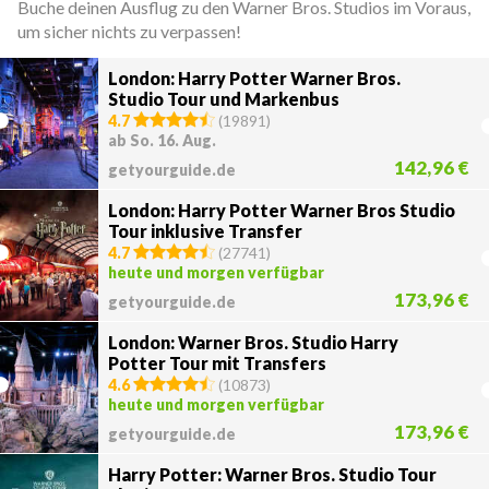
Buche deinen Ausflug zu den Warner Bros. Studios im Voraus,
um sicher nichts zu verpassen!
London: Harry Potter Warner Bros.
Studio Tour und Markenbus
4.7
(
19891
)
ab So. 16. Aug.
142,96 €
getyourguide.de
London: Harry Potter Warner Bros Studio
Tour inklusive Transfer
4.7
(
27741
)
heute und morgen verfügbar
173,96 €
getyourguide.de
London: Warner Bros. Studio Harry
Potter Tour mit Transfers
4.6
(
10873
)
heute und morgen verfügbar
173,96 €
getyourguide.de
Harry Potter: Warner Bros. Studio Tour