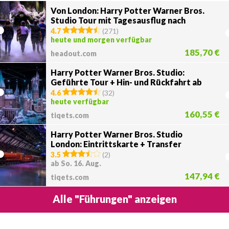
Von London: Harry Potter Warner Bros.
Studio Tour mit Tagesausflug nach
Oxford
4.7
(
271
)
heute und morgen verfügbar
185,70 €
headout.com
Harry Potter Warner Bros. Studio:
Geführte Tour + Hin- und Rückfahrt ab
Euston Station
4.6
(
32
)
heute verfügbar
160,55 €
tiqets.com
Harry Potter Warner Bros. Studio
London: Eintrittskarte + Transfer
3.5
(
2
)
ab So. 16. Aug.
147,94 €
tiqets.com
Alle "Führungen" anzeigen