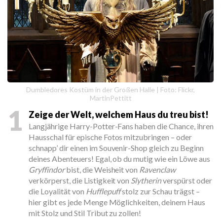
Dumbledores Kostüm in der Großen Halle | Foto: Flickr,
MartinPettitt
1
Zeige der Welt, welchem Haus du treu bist!
Langjährige Harry-Potter-Fans haben die Chance, ihren
Hausschal für epische Fotos mitzubringen – oder
schnapp’ dir einen im Souvenir-Shop gleich zu Beginn
deines Abenteuers! Egal, ob du mutig wie ein Löwe aus
Gryffindor
bist, die Weisheit von
Ravenclaw
verkörperst, die Listigkeit von
Slytherin
verspürst oder
die Loyalität von
Hufflepuff
stolz zur Schau trägst –
hier gibt es jede Menge Möglichkeiten, deinem Haus
mit Stolz und Stil Tribut zu zollen!