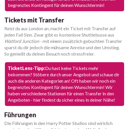
begrenztes Kontingent für deinen Wunschtermin!
Tickets mit Transfer
Reist du aus London an, macht ein Ticket mit Transfer auf
jeden Fall Sinn. Zwar gibt es kostenlose Shuttlebusse aus
Watford Junction
- mit einem zusätzlich gebuchten Transfer
sparst du dir jedoch die mühsame Anreise und den Umstieg.
So genießt du deinen Besuch noch stressfreier.
TicketLens-Tipp:
Du hast keine Tickets mehr
bekommen? Stöbere durch unser Angebot und schaue dir
auch die anderen Kategorien an! Oft haben wir noch ein
begrenztes Kontingent für deinen Wunschtermin! Wir
haben verschiedene Stationen für einen Transfer in den
Angeboten - hier findest du sicher eines in deiner Nähe!
Führungen
Die Führungen in den Harry Potter Studios sind wirklich