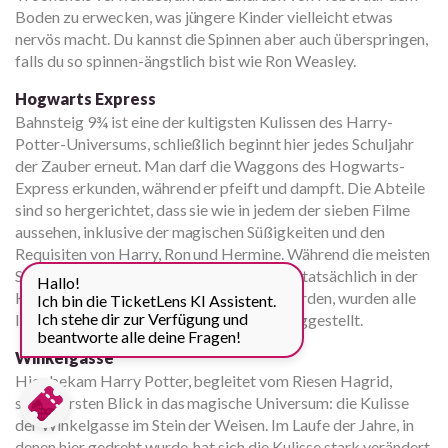
Boden zu erwecken, was jüngere Kinder vielleicht etwas
nervös macht. Du kannst die Spinnen aber auch überspringen,
falls du so spinnen-ängstlich bist wie Ron Weasley.
Hogwarts Express
Bahnsteig 9¾ ist eine der kultigsten Kulissen des Harry-
Potter-Universums, schließlich beginnt hier jedes Schuljahr
der Zauber erneut. Man darf die Waggons des Hogwarts-
Express erkunden, während er pfeift und dampft. Die Abteile
sind so hergerichtet, dass sie wie in jedem der sieben Filme
aussehen, inklusive der magischen Süßigkeiten und den
Requisiten von Harry, Ron und Hermine. Während die meisten
Szenen, die am Bahnsteig gedreht wurden, tatsächlich in der
Hallo!
King's Cross Station in London gedreht wurden, wurden alle
Ich bin die TicketLens KI Assistent.
Ich stehe dir zur Verfügung und
Innenaufnahmen im Zug in Leavesden fertiggestellt.
beantworte alle deine Fragen!
Winkelgasse
Hier bekam Harry Potter, begleitet vom Riesen Hagrid,
seinen ersten Blick in das magische Universum: die Kulisse
der Winkelgasse im Stein der Weisen. Im Laufe der Jahre, in
denen hier gedreht wurde, hat sich die Kulisse stark verändert