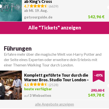
ab King's Cross
4.7
(
6639
)
ab Mi. 19. Aug.
142,96 €
getyourguide.de
Alle "Tickets" anzeigen
Führungen
Erfahre mehr über die magische Welt von Harry Potter and
der Seite eines Experten oder erweitere dein Erlebnis mit
einer Themen Walking Tour durch London.
Komplett geführte Tour durch die
-
49
%
Warner Bros. Studio Tour London –
Die Entstehung von Harry Potter
4.5
(
2528
)
heute verfügbar
293,00 €
149,78 €
auf
3 Webseiten
alle Angebote anzeigen