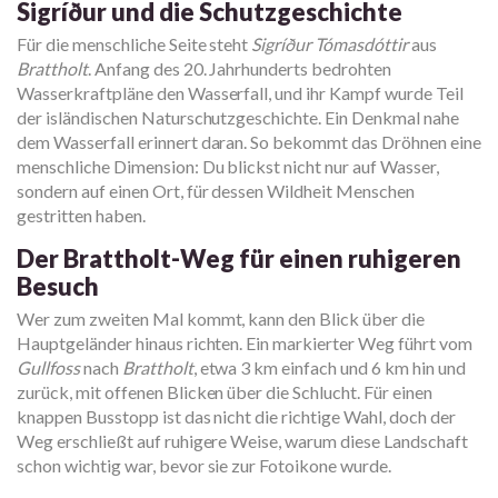
Sigríður und die Schutzgeschichte
Für die menschliche Seite steht
Sigríður Tómasdóttir
aus
Brattholt
. Anfang des 20. Jahrhunderts bedrohten
Wasserkraftpläne den Wasserfall, und ihr Kampf wurde Teil
der isländischen Naturschutzgeschichte. Ein Denkmal nahe
dem Wasserfall erinnert daran. So bekommt das Dröhnen eine
menschliche Dimension: Du blickst nicht nur auf Wasser,
sondern auf einen Ort, für dessen Wildheit Menschen
gestritten haben.
Der Brattholt-Weg für einen ruhigeren
Besuch
Wer zum zweiten Mal kommt, kann den Blick über die
Hauptgeländer hinaus richten. Ein markierter Weg führt vom
Gullfoss
nach
Brattholt
, etwa 3 km einfach und 6 km hin und
zurück, mit offenen Blicken über die Schlucht. Für einen
knappen Busstopp ist das nicht die richtige Wahl, doch der
Weg erschließt auf ruhigere Weise, warum diese Landschaft
schon wichtig war, bevor sie zur Fotoikone wurde.