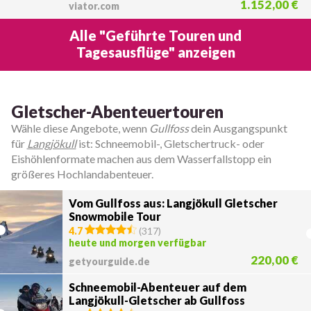
1.152,00 €
viator.com
Alle "Geführte Touren und
Tagesausflüge" anzeigen
Gletscher-Abenteuertouren
Wähle diese Angebote, wenn
Gullfoss
dein Ausgangspunkt
für
Langjökull
ist: Schneemobil-, Gletschertruck- oder
Eishöhlenformate machen aus dem Wasserfallstopp ein
größeres Hochlandabenteuer.
Vom Gullfoss aus: Langjökull Gletscher
Snowmobile Tour
4.7
(
317
)
heute und morgen verfügbar
220,00 €
getyourguide.de
Schneemobil-Abenteuer auf dem
Langjökull-Gletscher ab Gullfoss