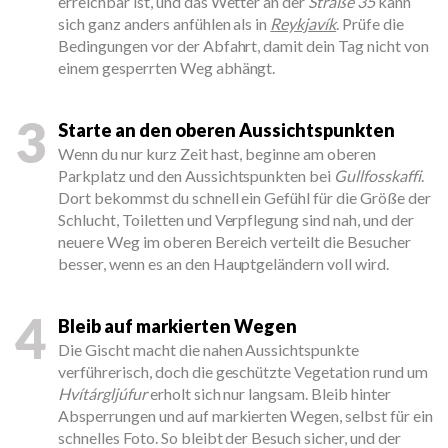
erreichbar ist, und das Wetter an der
Straße 35
kann
sich ganz anders anfühlen als in
Reykjavík
. Prüfe die
Bedingungen vor der Abfahrt, damit dein Tag nicht von
einem gesperrten Weg abhängt.
3
Starte an den oberen Aussichtspunkten
Wenn du nur kurz Zeit hast, beginne am oberen
Parkplatz und den Aussichtspunkten bei
Gullfosskaffi
.
Dort bekommst du schnell ein Gefühl für die Größe der
Schlucht, Toiletten und Verpflegung sind nah, und der
neuere Weg im oberen Bereich verteilt die Besucher
besser, wenn es an den Hauptgeländern voll wird.
4
Bleib auf markierten Wegen
Die Gischt macht die nahen Aussichtspunkte
verführerisch, doch die geschützte Vegetation rund um
Hvítárgljúfur
erholt sich nur langsam. Bleib hinter
Absperrungen und auf markierten Wegen, selbst für ein
schnelles Foto. So bleibt der Besuch sicher, und der