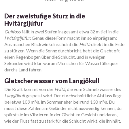
Der zweistufige Sturz in die
Hvítárgljúfur
Gullfoss
fällt in zwei Stufen insgesamt etwa 32 m tief in die
Hvítárgljúfur
. Genau diese Form macht ihn so einprägsam:
Aus manchen Blickwinkeln scheint die
Hvítá
direkt in die Erde
zu stürzen. Wenn die Sonne durchbricht, hebt die Gischt oft
einen Regenbogen über die Schlucht, und in wenigen
Sekunden wird klar, warum Menschen für Wasserfälle quer
durchs Land fahren.
Gletscherwasser vom Langjökull
Die Kraft kommt von der
Hvítá
, die vom Schmelzwasser des
Langjökull
gespeist wird. Der durchschnittliche Abfluss liegt
bei etwa 109 m³/s, im Sommer eher bei rund 130 m³/s. Du
musst diese Zahlen am Geländer nicht auswendig kennen; du
spürst sie im Vibrieren, in der Gischt im Gesicht und daran,
wie der Fluss fast zu stark für die Schlucht wirkt, die ihn hält.