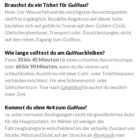
Brauchst du ein Ticket für
Gullfoss
?
Nein. Der Wasserfall und die wichtigsten Aussichtspunkte
sind frei zugänglich. Bezahlte Angebote auf dieser Seite
beziehen sich auf geführte Touren auf dem
Golden Circle
,
Gletscherabenteuer, Transport oder Zusatzleistungen, nicht
auf den reinen Zugang zum
Gullfoss
.
Wie lange solltest du am
Gullfoss
bleiben?
Plane
30 bis 45 Minuten
für einen schnellen Aussichtsstopp
oder
60 bis 90 Minuten
, wenn du die oberen und
schluchtnahen Ausblicke mit einer Café- oder Toilettenpause
verbinden möchtest. Für eine Schneemobil- oder
Gletschertruck-Tour nach
Langjökull
brauchst du deutlich
mehr Zeit.
Kommst du ohne 4x4 zum
Gullfoss
?
Ja, unter normalen Bedingungen reicht ein gewöhnliches Auto
für die Hauptzufahrt. Im Winter ist weniger die
Fahrzeugkategorie entscheidend als der aktuelle Zustand von
Straße, Wind und Sicht auf der Strecke ab
Reykjavík
oder