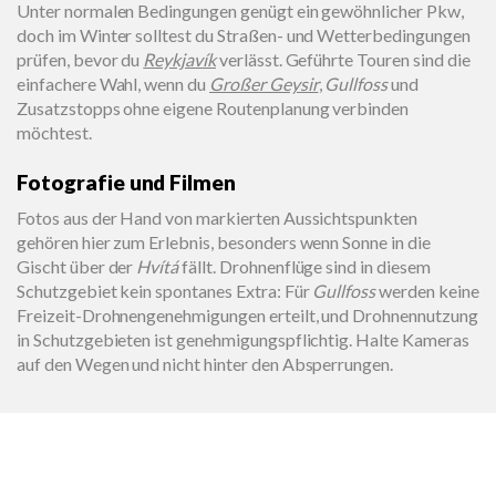
Unter normalen Bedingungen genügt ein gewöhnlicher Pkw,
doch im Winter solltest du Straßen- und Wetterbedingungen
prüfen, bevor du
Reykjavík
verlässt. Geführte Touren sind die
einfachere Wahl, wenn du
Großer Geysir
,
Gullfoss
und
Zusatzstopps ohne eigene Routenplanung verbinden
möchtest.
Fotografie und Filmen
Fotos aus der Hand von markierten Aussichtspunkten
gehören hier zum Erlebnis, besonders wenn Sonne in die
Gischt über der
Hvítá
fällt. Drohnenflüge sind in diesem
Schutzgebiet kein spontanes Extra: Für
Gullfoss
werden keine
Freizeit-Drohnengenehmigungen erteilt, und Drohnennutzung
in Schutzgebieten ist genehmigungspflichtig. Halte Kameras
auf den Wegen und nicht hinter den Absperrungen.