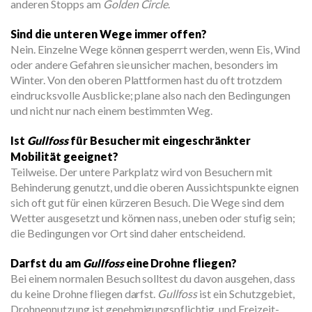
anderen Stopps am
Golden Circle
.
Sind die unteren Wege immer offen?
Nein. Einzelne Wege können gesperrt werden, wenn Eis, Wind
oder andere Gefahren sie unsicher machen, besonders im
Winter. Von den oberen Plattformen hast du oft trotzdem
eindrucksvolle Ausblicke; plane also nach den Bedingungen
und nicht nur nach einem bestimmten Weg.
Ist
Gullfoss
für Besucher mit eingeschränkter
Mobilität geeignet?
Teilweise. Der untere Parkplatz wird von Besuchern mit
Behinderung genutzt, und die oberen Aussichtspunkte eignen
sich oft gut für einen kürzeren Besuch. Die Wege sind dem
Wetter ausgesetzt und können nass, uneben oder stufig sein;
die Bedingungen vor Ort sind daher entscheidend.
Darfst du am
Gullfoss
eine Drohne fliegen?
Bei einem normalen Besuch solltest du davon ausgehen, dass
du keine Drohne fliegen darfst.
Gullfoss
ist ein Schutzgebiet,
Drohnennutzung ist genehmigungspflichtig, und Freizeit-