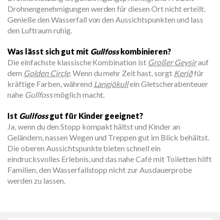
Drohnengenehmigungen werden für diesen Ort nicht erteilt.
Genieße den Wasserfall von den Aussichtspunkten und lass
den Luftraum ruhig.
Was lässt sich gut mit
Gullfoss
kombinieren?
Die einfachste klassische Kombination ist
Großer Geysir
auf
dem
Golden Circle
. Wenn du mehr Zeit hast, sorgt
Kerið
für
kräftige Farben, während
Langjökull
ein Gletscherabenteuer
nahe
Gullfoss
möglich macht.
Ist
Gullfoss
gut für Kinder geeignet?
Ja, wenn du den Stopp kompakt hältst und Kinder an
Geländern, nassen Wegen und Treppen gut im Blick behältst.
Die oberen Aussichtspunkte bieten schnell ein
eindrucksvolles Erlebnis, und das nahe Café mit Toiletten hilft
Familien, den Wasserfallstopp nicht zur Ausdauerprobe
werden zu lassen.