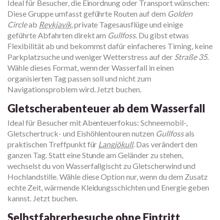
Ideal für Besucher, die Einordnung oder Transport wünschen:
Diese Gruppe umfasst geführte Routen auf dem
Golden
Circle
ab
Reykjavík
, private Tagesausflüge und einige
geführte Abfahrten direkt am
Gullfoss
. Du gibst etwas
Flexibilität ab und bekommst dafür einfacheres Timing, keine
Parkplatzsuche und weniger Wetterstress auf der
Straße 35
.
Wähle dieses Format, wenn der Wasserfall in einen
organisierten Tag passen soll und nicht zum
Navigationsproblem wird. Jetzt buchen.
Gletscherabenteuer ab dem Wasserfall
Ideal für Besucher mit Abenteuerfokus: Schneemobil-,
Gletschertruck- und Eishöhlentouren nutzen
Gullfoss
als
praktischen Treffpunkt für
Langjökull
. Das verändert den
ganzen Tag. Statt eine Stunde am Geländer zu stehen,
wechselst du von Wasserfallgischt zu Gletscherwind und
Hochlandstille. Wähle diese Option nur, wenn du dem Zusatz
echte Zeit, wärmende Kleidungsschichten und Energie geben
kannst. Jetzt buchen.
Selbstfahrerbesuche ohne Eintritt