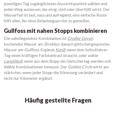
jeweiligen Tag zugänglichsten Aussichtspunkte wählen und
jeden Weg auslassen, der eisig, steil oder überfüllt wirkt. Der
Wasserfall ist laut, nass und aufregend; eine einfache Route
hilft allen, ihn ohne Belastungsprobe zu genießen.
Gullfoss mit nahen Stopps kombinieren
Die naheliegendste Kombination ist
Großer Geysir
:
kochendes Wasser am
Strokkur
, danach gletschergespeistes
Wasser am
Gullfoss
. Ergänze
Kerið
, wenn dein Selbstfahrer-
Tag einen kräftigen Farbkontrast braucht, oder wähle
Langjökull
, wenn aus dem Stopp ein Gletschertag werden soll.
Wähle Kombinationen bewusst. Der
Golden Circle
wirkt am
stärksten, wenn jeder Stopp die Stimmung verändert und
nicht nur Kilometer ergänzt.
Häufig gestellte Fragen