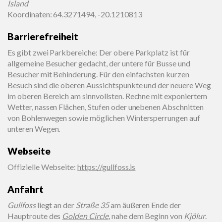
Island
Koordinaten: 64.3271494, -20.1210813
Barrierefreiheit
Es gibt zwei Parkbereiche: Der obere Parkplatz ist für
allgemeine Besucher gedacht, der untere für Busse und
Besucher mit Behinderung. Für den einfachsten kurzen
Besuch sind die oberen Aussichtspunkte und der neuere Weg
im oberen Bereich am sinnvollsten. Rechne mit exponiertem
Wetter, nassen Flächen, Stufen oder unebenen Abschnitten
von Bohlenwegen sowie möglichen Wintersperrungen auf
unteren Wegen.
Webseite
Offizielle Webseite
:
https://gullfoss.is
Anfahrt
Gullfoss
liegt an der
Straße 35
am äußeren Ende der
Hauptroute des
Golden Circle
, nahe dem Beginn von
Kjölur
.