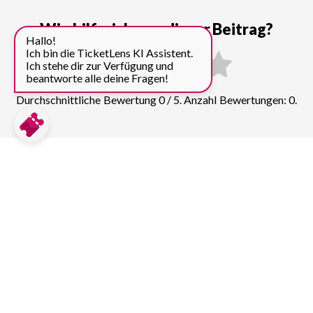
Wie hilfreich war dieser Beitrag?
Hallo!
Ich bin die TicketLens KI Assistent.
Ich stehe dir zur Verfügung und
beantworte alle deine Fragen!
Durchschnittliche Bewertung 0 / 5. Anzahl Bewertungen: 0.
Preise für weitere Top
Sehenswürdigkeiten in Island
vergleichen:
Reykjavík
384
Tickets & Führungen
Landmannalaugar