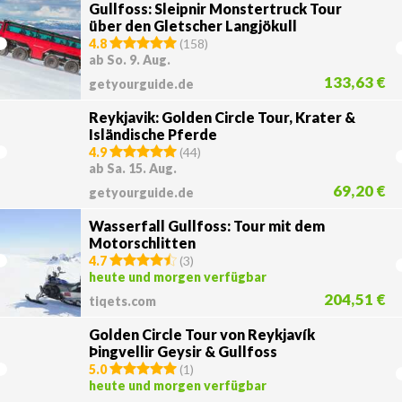
Gullfoss: Sleipnir Monstertruck Tour
über den Gletscher Langjökull
4.8
(
158
)
ab So. 9. Aug.
133,63 €
getyourguide.de
Reykjavik: Golden Circle Tour, Krater &
Isländische Pferde
4.9
(
44
)
ab Sa. 15. Aug.
69,20 €
getyourguide.de
Wasserfall Gullfoss: Tour mit dem
Motorschlitten
4.7
(
3
)
heute und morgen verfügbar
204,51 €
tiqets.com
Golden Circle Tour von Reykjavík
Þingvellir Geysir & Gullfoss
5.0
(
1
)
heute und morgen verfügbar