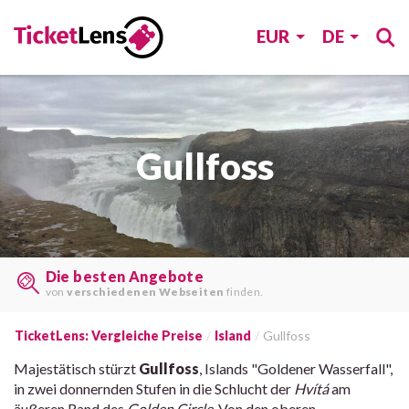
EUR
DE
Gullfoss
Die besten Angebote
von
verschiedenen Webseiten
finden.
TicketLens: Vergleiche Preise
Island
Gullfoss
Majestätisch stürzt
Gullfoss
, Islands "Goldener Wasserfall",
in zwei donnernden Stufen in die Schlucht der
Hvítá
am
äußeren Rand des
Golden Circle
. Von den oberen