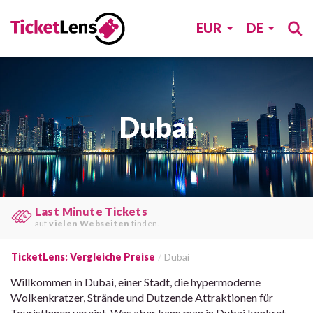
EUR
DE
Dubai
Preise vergleichen
und
Zeit & Geld
sparen.
TicketLens: Vergleiche Preise
Dubai
Willkommen in Dubai, einer Stadt, die hypermoderne
Wolkenkratzer, Strände und Dutzende Attraktionen für
TouristInnen vereint. Was aber kann man in Dubai konkret