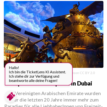
Hallo!
Ich bin die TicketLens KI Assistent.
Motiongate Dubai | Flickr: Jeremy Thompson CC BY 2.0
Ich stehe dir zur Verfügung und
beantworte alle deine Fragen!
Spaß in Freizeitparks in Dubai
Die Vereinigten Arabischen Emirate wurden
über die letzten 20 Jahre immer mehr zum
Paradies für alle LiebhaberInnen von Freizeit-