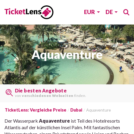
EUR
DE
Aquaventure
Last Minute Tickets
auf
vielen Webseiten
finden.
TicketLens: Vergleiche Preise
Dubai
Aquaventure
Der Wasserpark
Aquaventure
ist Teil des Hotelresorts
Atlantis auf der künstlichen Insel Palm. Mit fantastischen
Wasserrutschen, einem Privatstrand sowie Haien und Rochen