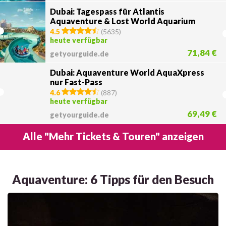
Dubai: Tagespass für Atlantis
Aquaventure & Lost World Aquarium
4.5
(
5635
)
heute verfügbar
71,84 €
getyourguide.de
Dubai: Aquaventure World AquaXpress
nur Fast-Pass
4.6
(
887
)
heute verfügbar
69,49 €
getyourguide.de
Alle "Mehr Tickets & Touren" anzeigen
Aquaventure: 6 Tipps für den Besuch