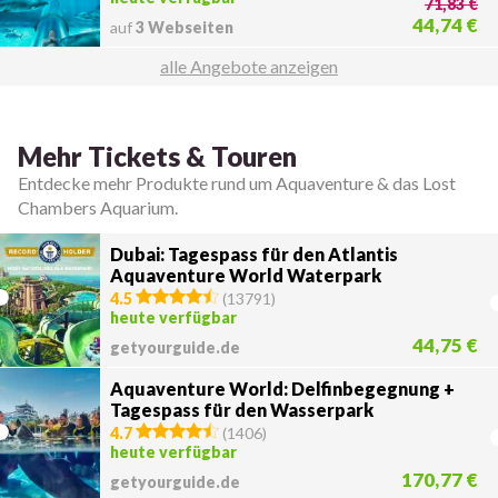
71,83 €
44,74 €
auf
3 Webseiten
alle Angebote anzeigen
Mehr Tickets & Touren
Entdecke mehr Produkte rund um Aquaventure & das Lost
Chambers Aquarium.
Dubai: Tagespass für den Atlantis
Aquaventure World Waterpark
4.5
(
13791
)
heute verfügbar
44,75 €
getyourguide.de
Aquaventure World: Delfinbegegnung +
Tagespass für den Wasserpark
4.7
(
1406
)
heute verfügbar
170,77 €
getyourguide.de