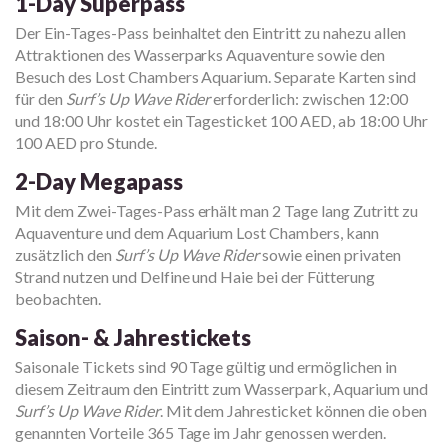
1-Day Superpass
Der Ein-Tages-Pass beinhaltet den Eintritt zu nahezu allen
Attraktionen des Wasserparks Aquaventure sowie den
Besuch des Lost Chambers Aquarium. Separate Karten sind
für den
Surf’s Up Wave Rider
erforderlich: zwischen 12:00
und 18:00 Uhr kostet ein Tagesticket 100 AED, ab 18:00 Uhr
100 AED pro Stunde.
2-Day Megapass
Mit dem Zwei-Tages-Pass erhält man 2 Tage lang Zutritt zu
Aquaventure und dem Aquarium Lost Chambers, kann
zusätzlich den
Surf’s Up Wave Rider
sowie einen privaten
Strand nutzen und Delfine und Haie bei der Fütterung
beobachten.
Saison- & Jahrestickets
Saisonale Tickets sind 90 Tage gültig und ermöglichen in
diesem Zeitraum den Eintritt zum Wasserpark, Aquarium und
Surf’s Up Wave Rider
. Mit dem Jahresticket können die oben
genannten Vorteile 365 Tage im Jahr genossen werden.