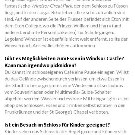
fantastische
Windsor Great Park
, der dem Schloss zu Füssen
liegt, und in dem sogar Rehe leben, die e sehr zutraulich sind
sind. Auf der anderen Seite des Flusses befindet sich Eton mit
dem Eton College, wo die Prinzen William und Harry (und
andere berühmte Persönlichkeiten) zur Schule gingen.
Legoland Windsor
ist ebenfalls nicht weit entfernt, sollte der
Wunsch nach Adrenalinschüben aufkommen.
Gibt es Möglichkeiten zum Essen in Windsor Castle?
Kann man irgendwo picknicken?
Du kannst im schlosseigenen Café eine Pause einlegen. Willst
du das Gelände zwischendurch verlassen, um etwa Essen in
der Stadt zu besorgen, muss eine Wiedereintrittserlaubnis
vom Souvenirladen oder Multimedia-Guide-Schalter
abgeholt werden. Wasser und essbare Mitbringsel gibt es im
Shop des Schlosses. Essen und Trinken selbst ist aber in den
Prunkräumen und der St George’s Chapel verboten.
Ist ein Besuch im Schloss für Kinder geeignet?
Kinder sehen das Schloss in der Regel gerne und können sich