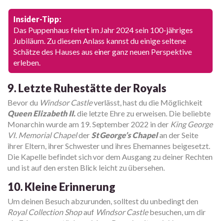
Insider-Tipp:
Das Puppenhaus feiert im Jahr 2024 sein 100-jähriges
Jubiläum. Zu diesem Anlass kannst du einige seltene
Schätze des Hauses aus einer ganz neuen Perspektive
erleben.
9. Letzte Ruhestätte der Royals
Bevor du
Windsor Castle
verlässt, hast du die Möglichkeit
Queen Elizabeth II.
die letzte Ehre zu erweisen. Die beliebte
Monarchin wurde am 19. September 2022 in der
King George
VI. Memorial Chapel
der
St George’s Chapel
an der Seite
ihrer Eltern, ihrer Schwester und ihres Ehemannes beigesetzt.
Die Kapelle befindet sich vor dem Ausgang zu deiner Rechten
und ist auf den ersten Blick leicht zu übersehen.
10. Kleine Erinnerung
Um deinen Besuch abzurunden, solltest du unbedingt den
Royal Collection Shop
auf
Windsor Castle
besuchen, um dir