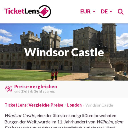
EUR
DE
Windsor Castle
Die besten Angebote
von
verschiedenen Webseiten
finden.
TicketLens: Vergleiche Preise
London
Windsor Castle
Windsor Castle
, eine der ältesten und größten bewohnten
Burgen der Welt, wurde im 11. Jahrhundert von
Wilhelm, dem
Eroberer
erbaut und thront majestätisch auf einem Hügel