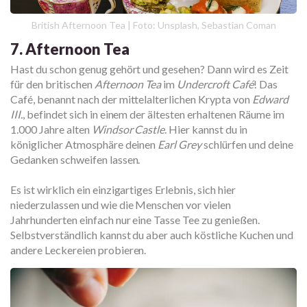
British Afternoon Tea | Foto: Unsplash, Sebastian Coman
7. Afternoon Tea
Hast du schon genug gehört und gesehen? Dann wird es Zeit
für den britischen
Afternoon Tea
im
Undercroft Café
! Das
Café, benannt nach der mittelalterlichen Krypta von
Edward
III.
, befindet sich in einem der ältesten erhaltenen Räume im
1.000 Jahre alten
Windsor Castle
. Hier kannst du in
königlicher Atmosphäre deinen
Earl Grey
schlürfen und deine
Gedanken schweifen lassen.
Es ist wirklich ein einzigartiges Erlebnis, sich hier
niederzulassen und wie die Menschen vor vielen
Jahrhunderten einfach nur eine Tasse Tee zu genießen.
Selbstverständlich kannst du aber auch köstliche Kuchen und
andere Leckereien probieren.