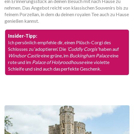
ein Erinnerungsstück an deinen Besuch mit nach Hause zu
nehmen. Das Angebot reicht von klassischen Souvenirs bis zu
feinem Porzellan, in dem du deinen royalen Tee auch zu Hause
genießen kannst.
Insider-Tipp:
Ich persönlich empfehle dir, einen Plüsch-Corgi des
Schlosses zu ‘adoptieren’. Die
’Cuddly Corgis’
haben auf
Windsor Castle
eine grüne, im
Buckingham Palace
eine
rote und im
Palace of Holyroodhouse
eine violette
Schleife und sind auch das perfekte Geschenk.