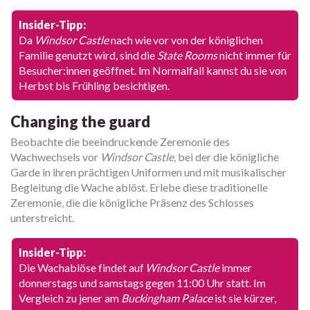
Insider-Tipp:
Da
Windsor Castle
nach wie vor von der königlichen
Familie genutzt wird, sind die
State Rooms
nicht immer für
Besucher:innen geöffnet. Im Normalfall kannst du sie von
Herbst bis Frühling besichtigen.
Changing the guard
Beobachte die beeindruckende Zeremonie des
Wachwechsels vor
Windsor Castle
, bei der die königliche
Garde in ihren prächtigen Uniformen und mit musikalischer
Begleitung die Wache ablöst. Erlebe diese traditionelle
Zeremonie, die die königliche Präsenz des Schlosses
unterstreicht.
Insider-Tipp:
Die Wachablöse findet auf
Windsor Castle
immer
donnerstags und samstags gegen 11:00 Uhr statt. Im
Vergleich zu jener am
Buckingham Palace
ist sie kürzer,