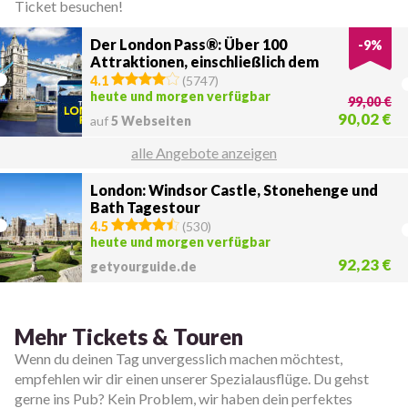
Ticket besuchen!
Der London Pass®: Über 100
-
9
%
Attraktionen, einschließlich dem
London Eye
4.1
(
5747
)
heute und morgen verfügbar
99,00 €
90,02 €
auf
5 Webseiten
alle Angebote anzeigen
London: Windsor Castle, Stonehenge und
Bath Tagestour
4.5
(
530
)
heute und morgen verfügbar
92,23 €
getyourguide.de
Mehr Tickets & Touren
Wenn du deinen Tag unvergesslich machen möchtest,
empfehlen wir dir einen unserer Spezialausflüge. Du gehst
gerne ins Pub? Kein Problem, wir haben dein perfektes