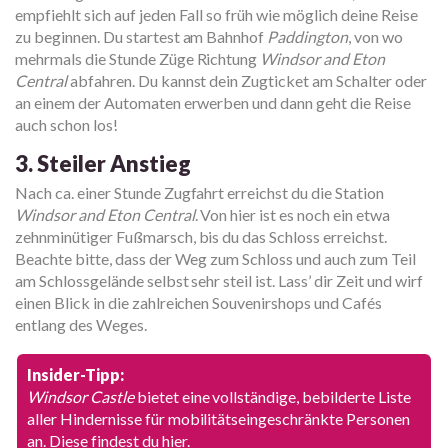
empfiehlt sich auf jeden Fall so früh wie möglich deine Reise
zu beginnen. Du startest am Bahnhof
Paddington
, von wo
mehrmals die Stunde Züge Richtung
Windsor and Eton
Central
abfahren. Du kannst dein Zugticket am Schalter oder
an einem der Automaten erwerben und dann geht die Reise
auch schon los!
3. Steiler Anstieg
Nach ca. einer Stunde Zugfahrt erreichst du die Station
Windsor and Eton Central
. Von hier ist es noch ein etwa
zehnminütiger Fußmarsch, bis du das Schloss erreichst.
Beachte bitte, dass der Weg zum Schloss und auch zum Teil
am Schlossgelände selbst sehr steil ist. Lass’ dir Zeit und wirf
einen Blick in die zahlreichen Souvenirshops und Cafés
entlang des Weges.
Insider-Tipp:
Windsor Castle
bietet eine vollständige, bebilderte Liste
aller Hindernisse für mobilitätseingeschränkte Personen
an. Diese findest du
hier
.