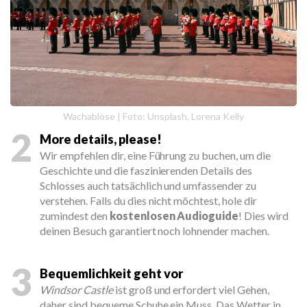
Wachablöse | Foto: Unsplash, Lorena Kelly
2
More details, please!
Wir empfehlen dir, eine Führung zu buchen, um die
Geschichte und die faszinierenden Details des
Schlosses auch tatsächlich und umfassender zu
verstehen. Falls du dies nicht möchtest, hole dir
zumindest den
kostenlosen Audioguide
! Dies wird
deinen Besuch garantiert noch lohnender machen.
3
Bequemlichkeit geht vor
Windsor Castle
ist groß und erfordert viel Gehen,
daher sind bequeme Schuhe ein Muss. Das Wetter in