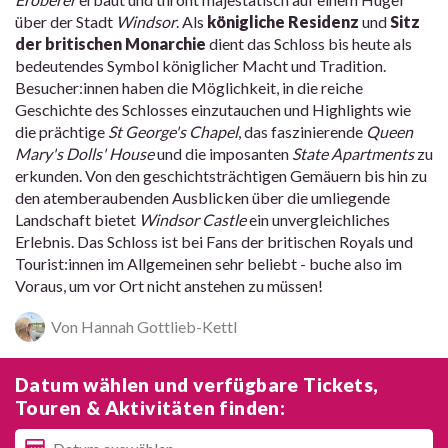
über der Stadt
Windsor
. Als
königliche Residenz
und
Sitz
der britischen Monarchie
dient das Schloss bis heute als
bedeutendes Symbol königlicher Macht und Tradition.
Besucher:innen haben die Möglichkeit, in die reiche
Geschichte des Schlosses einzutauchen und Highlights wie
die prächtige
St George's Chapel
, das faszinierende
Queen
Mary's Dolls' House
und die imposanten
State Apartments
zu
erkunden. Von den geschichtsträchtigen Gemäuern bis hin zu
den atemberaubenden Ausblicken über die umliegende
Landschaft bietet
Windsor Castle
ein unvergleichliches
Erlebnis. Das Schloss ist bei Fans der britischen Royals und
Tourist:innen im Allgemeinen sehr beliebt - buche also im
Voraus, um vor Ort nicht anstehen zu müssen!
Von Hannah Gottlieb-Kettl
Datum wählen und verfügbare Tickets,
Touren & Aktivitäten finden: