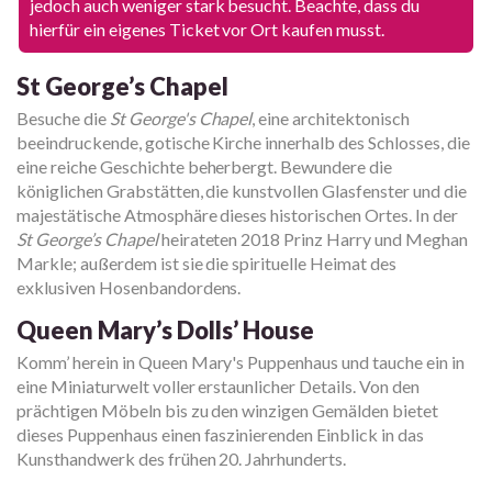
jedoch auch weniger stark besucht. Beachte, dass du
hierfür ein eigenes Ticket vor Ort kaufen musst.
St George’s Chapel
Besuche die
St George's Chapel
, eine architektonisch
beeindruckende, gotische Kirche innerhalb des Schlosses, die
eine reiche Geschichte beherbergt. Bewundere die
königlichen Grabstätten, die kunstvollen Glasfenster und die
majestätische Atmosphäre dieses historischen Ortes. In der
St George’s Chapel
heirateten 2018 Prinz Harry und Meghan
Markle; außerdem ist sie die spirituelle Heimat des
exklusiven Hosenbandordens.
Queen Mary’s Dolls’ House
Komm’ herein in Queen Mary's Puppenhaus und tauche ein in
eine Miniaturwelt voller erstaunlicher Details. Von den
prächtigen Möbeln bis zu den winzigen Gemälden bietet
dieses Puppenhaus einen faszinierenden Einblick in das
Kunsthandwerk des frühen 20. Jahrhunderts.