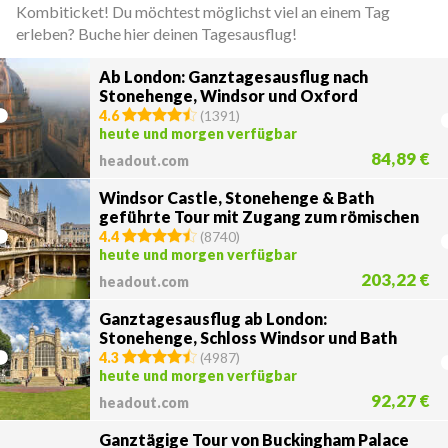
Kombiticket! Du möchtest möglichst viel an einem Tag
erleben? Buche hier deinen Tagesausflug!
Ab London: Ganztagesausflug nach
Stonehenge, Windsor und Oxford
4.6
(
1391
)
heute und morgen verfügbar
84,89 €
headout.com
Windsor Castle, Stonehenge & Bath
geführte Tour mit Zugang zum römischen
Bath
4.4
(
8740
)
heute und morgen verfügbar
203,22 €
headout.com
Ganztagesausflug ab London:
Stonehenge, Schloss Windsor und Bath
4.3
(
4987
)
heute und morgen verfügbar
92,27 €
headout.com
Ganztägige Tour von Buckingham Palace