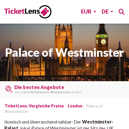
EUR
DE
Palace of Westminster
Die besten Angebote
von
verschiedenen Webseiten
finden.
TicketLens: Vergleiche Preise
London
Palace of
Westminster
Ikonisch und überraschend nahbar: Der
Westminster-
Palast
, lokal
Palace of Westminster
, ist der Sitz des
UK