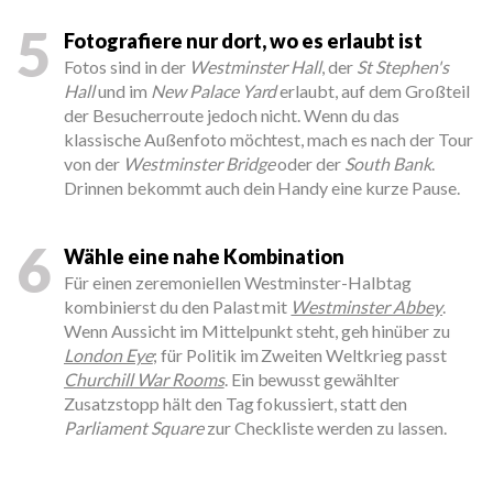
5
Fotografiere nur dort, wo es erlaubt ist
Fotos sind in der
Westminster Hall
, der
St Stephen's
Hall
und im
New Palace Yard
erlaubt, auf dem Großteil
der Besucherroute jedoch nicht. Wenn du das
klassische Außenfoto möchtest, mach es nach der Tour
von der
Westminster Bridge
oder der
South Bank
.
Drinnen bekommt auch dein Handy eine kurze Pause.
6
Wähle eine nahe Kombination
Für einen zeremoniellen Westminster-Halbtag
kombinierst du den Palast mit
Westminster Abbey
.
Wenn Aussicht im Mittelpunkt steht, geh hinüber zu
London Eye
; für Politik im Zweiten Weltkrieg passt
Churchill War Rooms
. Ein bewusst gewählter
Zusatzstopp hält den Tag fokussiert, statt den
Parliament Square
zur Checkliste werden zu lassen.