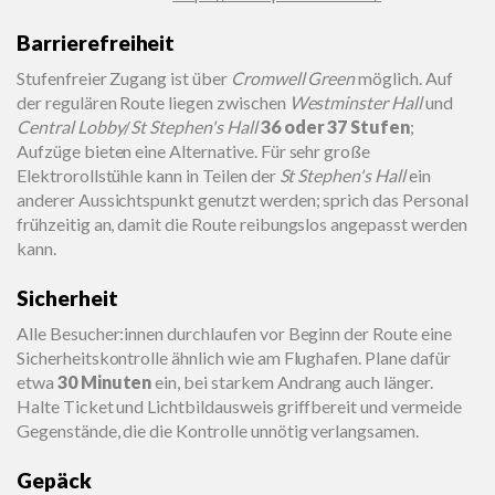
Barrierefreiheit
Stufenfreier Zugang ist über
Cromwell Green
möglich. Auf
der regulären Route liegen zwischen
Westminster Hall
und
Central Lobby
/
St Stephen's Hall
36 oder 37 Stufen
;
Aufzüge bieten eine Alternative. Für sehr große
Elektrorollstühle kann in Teilen der
St Stephen's Hall
ein
anderer Aussichtspunkt genutzt werden; sprich das Personal
frühzeitig an, damit die Route reibungslos angepasst werden
kann.
Sicherheit
Alle Besucher:innen durchlaufen vor Beginn der Route eine
Sicherheitskontrolle ähnlich wie am Flughafen. Plane dafür
etwa
30 Minuten
ein, bei starkem Andrang auch länger.
Halte Ticket und Lichtbildausweis griffbereit und vermeide
Gegenstände, die die Kontrolle unnötig verlangsamen.
Gepäck