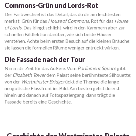
Commons-Grün und Lords-Rot
Der Farbwechsel ist das Detail, das du dir am leichtesten
merkst: Grün für das
House of Commons
, Rot für das
House
of Lords
. Das klingt schlicht, wird in den Kammern aber zur
schnellen Bildlektion darüber, wie sich beide Häuser
verstehen. Achte beim ersten Besuch auf die kleinen Bräuche;
sie lassen die formellen Räume weniger entrückt wirken.
Die Fassade nach der Tour
Nimm dir Zeit für das Äußere. Vom
Parliament Square
gibt
der
Elizabeth Tower
dem Palast seine berühmteste Silhouette;
von der
Westminster Bridge
rückt die Themse die lange
neugotische Flussfront ins Bild. Am besten gehst du erst
hinein und danach auf Fotospaziergang, dann trägt die
Fassade bereits eine Geschichte.
Geschichte des Westminster-Palasts