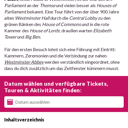
Parliament
an der
Themse
und vielen besser als
Houses of
Parliament
bekannt. Eine Tour führt von der über 900 Jahre
alten
Westminster Hall
durch die
Central Lobby
zu den
grünen Bänken des
House of Commons
und in die rote
Kammer des
House of Lords
; draußen warten
Elizabeth
Tower
und
Big Ben
.
Für den ersten Besuch lohnt sich eine Führung mit Eintritt:
Kammern, Zeremonien und die Verbindung zur nahen
Westminster Abbey
werden verständlich eingeordnet, ohne
dass du dich zusätzlich um das Zeitfenster kümmern musst.
Datum wählen und verfügbare Tickets,
Touren & Aktivitäten finden:
Inhaltsverzeichnis