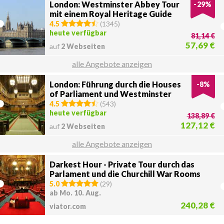
London: Westminster Abbey Tour
-
29
%
mit einem Royal Heritage Guide
4.5
(
1345
)
heute verfügbar
81,14 €
57,69 €
auf
2 Webseiten
alle Angebote anzeigen
London: Führung durch die Houses
-
8
%
of Parliament und Westminster
Abbey
4.5
(
543
)
heute verfügbar
138,89 €
127,12 €
auf
2 Webseiten
alle Angebote anzeigen
Darkest Hour - Private Tour durch das
Parlament und die Churchill War Rooms
5.0
(
29
)
ab Mo. 10. Aug.
240,28 €
viator.com