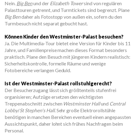
Nein.
Big Ben
und der
Elizabeth Tower
sind von regulären
Palasttouren getrennt, und Turmtickets sind begrenzt. Plane
Big Ben
daher als Fotostopp von außen ein, sofern du den
Turmbesuch nicht separat gebucht hast.
Können Kinder den Westminster-Palast besuchen?
Ja. Die Multimedia-Tour bietet eine Version für Kinder bis 11
Jahre, und Familienpreise machen dieses Format besonders
praktisch. Plane den Besuch mit jüngeren Kindern realistisch:
Sicherheitskontrolle, formelle Räume und wenige
Fotobereiche verlangen Geduld.
Ist der Westminster-Palast rollstuhlgerecht?
Der Besucherzugang lässt sich größtenteils stufenfrei
organisieren; Aufzüge ersetzen den wichtigsten
Treppenabschnitt zwischen
Westminster Hall
und
Central
Lobby
/
St Stephen's Hall
. Sehr große Elektrorollstühle
benötigen in manchen Bereichen eventuell einen angepassten
Aussichtspunkt, daher lohnt sich frühes Nachfragen beim
Personal.