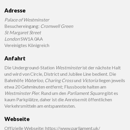
Adresse
Palace of Westminster
Besuchereingang:
Cromwell Green
St Margaret Street
London
SW1A 0AA
Vereinigtes Königreich
Anfahrt
Die Underground-Station
Westminster
ist der nächste Halt
und wird von Circle, District und Jubilee Line bedient. Die
Bahnhöfe
Waterloo
,
Charing Cross
und
Victoria
liegen jeweils
etwa 20 Gehminuten entfernt; Flussboote halten am
Westminster Pier
. Rund um den
Parliament Square
gibt es
kaum Parkplätze, daher ist die Anreise mit öffentlichen
Verkehrsmitteln am entspanntesten.
Webseite
Offizielle Webseite
:
https://www.parliament.uk/