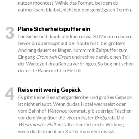
nutzen möchtest. Wähle das Format, bei dem du
aufmerksam bleibst, nicht nur den günstigsten Termin.
3
Plane Sicherheitspuffer ein
Die Sicherheitskontrolle kann etwa 30 Minuten dauern,
bevor du überhaupt auf der Route bist; bei großem
Andrang dauert es länger. Komm mit Zeitpuffer zum
Eingang
Cromwell Green
und rechne damit, einen Teil
der Wartezeit draußen zu verbringen. So beginnt schon
der erste Raum nicht in Hektik.
4
Reise mit wenig Gepäck
Es gibt keine Besuchergarderobe, und großes Gepäck
ist nicht erlaubt. Wenn du das Hotel wechselst oder
vom Bahnhof
Waterloo
kommst, gib sperrige Taschen
vor dem Weg über die
Westminster Bridge
ab. Die
Westminster Hall
entfaltet deutlich mehr Wirkung,
wenn du dich nicht um Koffer kümmern musst.