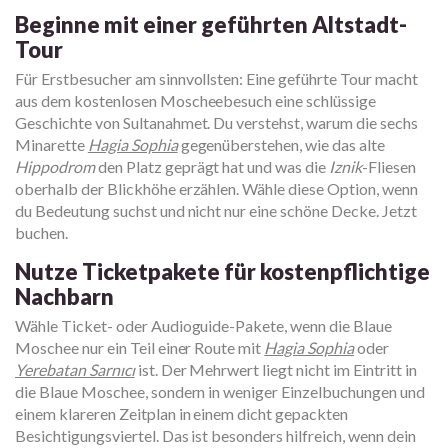
Beginne mit einer geführten Altstadt-
Tour
Für Erstbesucher am sinnvollsten: Eine geführte Tour macht
aus dem kostenlosen Moscheebesuch eine schlüssige
Geschichte von Sultanahmet. Du verstehst, warum die sechs
Minarette
Hagia Sophia
gegenüberstehen, wie das alte
Hippodrom
den Platz geprägt hat und was die
Iznik
-Fliesen
oberhalb der Blickhöhe erzählen. Wähle diese Option, wenn
du Bedeutung suchst und nicht nur eine schöne Decke. Jetzt
buchen.
Nutze Ticketpakete für kostenpflichtige
Nachbarn
Wähle Ticket- oder Audioguide-Pakete, wenn die Blaue
Moschee nur ein Teil einer Route mit
Hagia Sophia
oder
Yerebatan Sarnıcı
ist. Der Mehrwert liegt nicht im Eintritt in
die Blaue Moschee, sondern in weniger Einzelbuchungen und
einem klareren Zeitplan in einem dicht gepackten
Besichtigungsviertel. Das ist besonders hilfreich, wenn dein