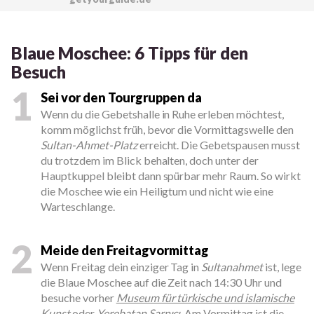
Blaue Moschee: 6 Tipps für den
Besuch
1
Sei vor den Tourgruppen da
Wenn du die Gebetshalle in Ruhe erleben möchtest,
komm möglichst früh, bevor die Vormittagswelle den
Sultan-Ahmet-Platz
erreicht. Die Gebetspausen musst
du trotzdem im Blick behalten, doch unter der
Hauptkuppel bleibt dann spürbar mehr Raum. So wirkt
die Moschee wie ein Heiligtum und nicht wie eine
Warteschlange.
2
Meide den Freitagvormittag
Wenn Freitag dein einziger Tag in
Sultanahmet
ist, lege
die Blaue Moschee auf die Zeit nach 14:30 Uhr und
besuche vorher
Museum für türkische und islamische
Kunst
oder
Yerebatan Sarnıcı
. Am Vormittag ist die