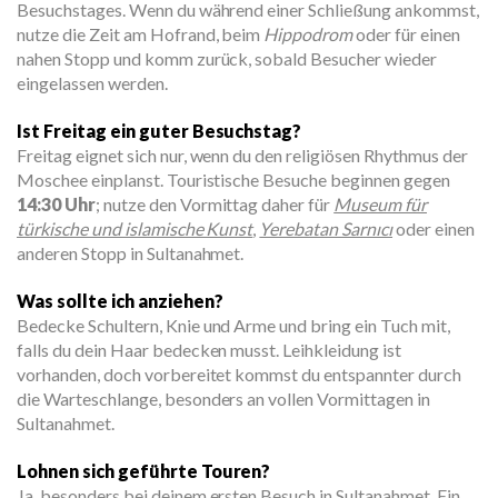
Besuchstages. Wenn du während einer Schließung ankommst,
nutze die Zeit am Hofrand, beim
Hippodrom
oder für einen
nahen Stopp und komm zurück, sobald Besucher wieder
eingelassen werden.
Ist Freitag ein guter Besuchstag?
Freitag eignet sich nur, wenn du den religiösen Rhythmus der
Moschee einplanst. Touristische Besuche beginnen gegen
14:30 Uhr
; nutze den Vormittag daher für
Museum für
türkische und islamische Kunst
,
Yerebatan Sarnıcı
oder einen
anderen Stopp in Sultanahmet.
Was sollte ich anziehen?
Bedecke Schultern, Knie und Arme und bring ein Tuch mit,
falls du dein Haar bedecken musst. Leihkleidung ist
vorhanden, doch vorbereitet kommst du entspannter durch
die Warteschlange, besonders an vollen Vormittagen in
Sultanahmet.
Lohnen sich geführte Touren?
Ja, besonders bei deinem ersten Besuch in Sultanahmet. Ein