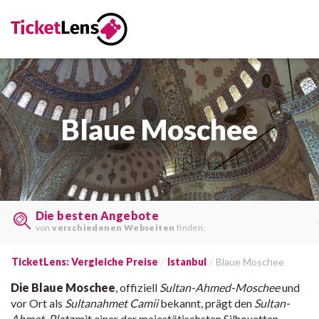
Blaue Moschee
Die besten Angebote
von
verschiedenen Webseiten
finden.
TicketLens: Vergleiche Preise
Istanbul
Blaue Moschee
Die Blaue Moschee
, offiziell
Sultan-Ahmed-Moschee
und
vor Ort als
Sultanahmet Camii
bekannt, prägt den
Sultan-
Ahmet-Platz
mit einer der majestätischsten Silhouetten