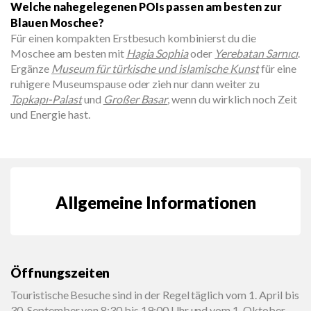
Welche nahegelegenen POIs passen am besten zur
Blauen Moschee?
Für einen kompakten Erstbesuch kombinierst du die
Moschee am besten mit
Hagia Sophia
oder
Yerebatan Sarnıcı
.
Ergänze
Museum für türkische und islamische Kunst
für eine
ruhigere Museumspause oder zieh nur dann weiter zu
Topkapı-Palast
und
Großer Basar
, wenn du wirklich noch Zeit
und Energie hast.
Allgemeine Informationen
Öffnungszeiten
Touristische Besuche sind in der Regel täglich vom 1. April bis
30. September von 8:30 bis 19:00 Uhr und vom 1. Oktober