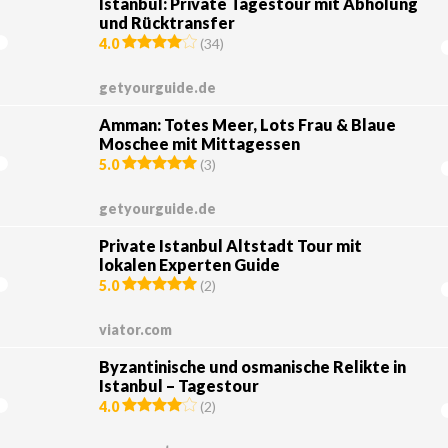
Istanbul: Private Tagestour mit Abholung
und Rücktransfer
4.0
(
34
)
getyourguide.de
Amman: Totes Meer, Lots Frau & Blaue
Moschee mit Mittagessen
5.0
(
3
)
getyourguide.de
Private Istanbul Altstadt Tour mit
lokalen Experten Guide
5.0
(
2
)
viator.com
Byzantinische und osmanische Relikte in
Istanbul – Tagestour
4.0
(
2
)