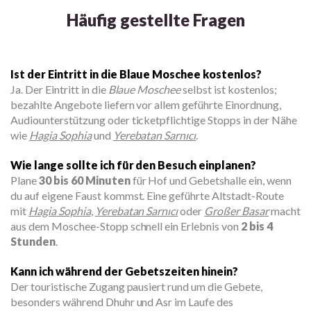
Häufig gestellte Fragen
Ist der Eintritt in die Blaue Moschee kostenlos?
Ja. Der Eintritt in die
Blaue Moschee
selbst ist kostenlos;
bezahlte Angebote liefern vor allem geführte Einordnung,
Audiounterstützung oder ticketpflichtige Stopps in der Nähe
wie
Hagia Sophia
und
Yerebatan Sarnıcı
.
Wie lange sollte ich für den Besuch einplanen?
Plane
30 bis 60 Minuten
für Hof und Gebetshalle ein, wenn
du auf eigene Faust kommst. Eine geführte Altstadt-Route
mit
Hagia Sophia
,
Yerebatan Sarnıcı
oder
Großer Basar
macht
aus dem Moschee-Stopp schnell ein Erlebnis von
2 bis 4
Stunden
.
Kann ich während der Gebetszeiten hinein?
Der touristische Zugang pausiert rund um die Gebete,
besonders während Dhuhr und Asr im Laufe des