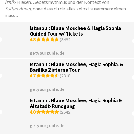
Iznik
-Fliesen, Gebetsrhythmus und der Kontext von
Sultanahmet
, ohne dass du dir alles selbst zusammenreimen
musst.
Istanbul: Blaue Moschee & Hagia Sophia
Guided Tour w/ Tickets
4.8
(
3692
)
getyourguide.de
Istanbul: Blaue Moschee, Hagia Sophia, &
Basilika Zisterne Tour
4.7
(
2318
)
getyourguide.de
Istanbul: Blaue Moschee, Hagia Sophia &
Altstadt-Rundgang
4.8
(
2542
)
getyourguide.de