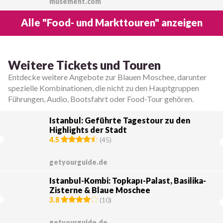
musement.com
Alle "Food- und Markttouren" anzeigen
Weitere Tickets und Touren
Entdecke weitere Angebote zur Blauen Moschee, darunter
spezielle Kombinationen, die nicht zu den Hauptgruppen
Führungen, Audio, Bootsfahrt oder Food-Tour gehören.
Istanbul: Geführte Tagestour zu den
Highlights der Stadt
4.5
(
45
)
getyourguide.de
Istanbul-Kombi: Topkapı-Palast, Basilika-
Zisterne & Blaue Moschee
3.8
(
10
)
getyourguide.de