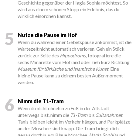
Geschichte gegenüber der Hagia Sophia möchtest. So
wird aus einem schönen Stopp ein Erlebnis, das du
wirklich einordnen kannst.
5
Nutze die Pause im Hof
Wenn du während einer Gebetspause ankommst, ist die
Wartezeit nicht automatisch verloren. Geh ein Stück
zurück zur Seite des
Hippodroms
, fotografiere die
sechs Minarette vom Hofrand oder zieh kurz Richtung
Museum für türkische und islamische Kunst
. Eine
kleine Pause kann zu deinem besten Außenmoment
werden.
6
Nimm die T1-Tram
Wenn du nicht ohnehin zu Fuß in der Altstadt
unterwegs bist, nimm die
T1-Tram
bis
Sultanahmet
.
Taxis bleiben leicht im Verkehr hängen, und Parkplätze
an der Moschee sind knapp. Die Tram bringt dich
genau dorthin, wo Blaue Moschee,
Hagia Sophia
und