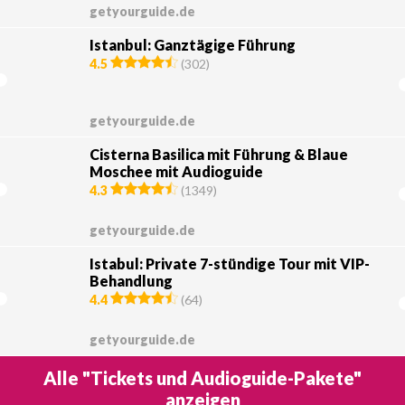
getyourguide.de
Istanbul: Ganztägige Führung
4.5
(
302
)
getyourguide.de
Cisterna Basilica mit Führung & Blaue
Moschee mit Audioguide
4.3
(
1349
)
getyourguide.de
Istabul: Private 7-stündige Tour mit VIP-
Behandlung
4.4
(
64
)
getyourguide.de
Alle "Tickets und Audioguide-Pakete"
anzeigen