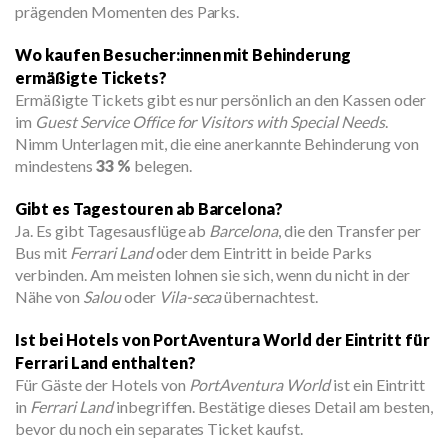
prägenden Momenten des Parks.
Wo kaufen Besucher:innen mit Behinderung
ermäßigte Tickets?
Ermäßigte Tickets gibt es nur persönlich an den Kassen oder
im
Guest Service Office for Visitors with Special Needs
.
Nimm Unterlagen mit, die eine anerkannte Behinderung von
mindestens
33 %
belegen.
Gibt es Tagestouren ab Barcelona?
Ja. Es gibt Tagesausflüge ab
Barcelona
, die den Transfer per
Bus mit
Ferrari Land
oder dem Eintritt in beide Parks
verbinden. Am meisten lohnen sie sich, wenn du nicht in der
Nähe von
Salou
oder
Vila-seca
übernachtest.
Ist bei Hotels von PortAventura World der Eintritt für
Ferrari Land enthalten?
Für Gäste der Hotels von
PortAventura World
ist ein Eintritt
in
Ferrari Land
inbegriffen. Bestätige dieses Detail am besten,
bevor du noch ein separates Ticket kaufst.