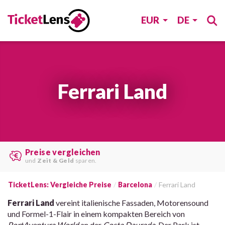
EUR
DE
Ferrari Land
Die besten Angebote
von
verschiedenen Webseiten
finden.
TicketLens: Vergleiche Preise
Barcelona
Ferrari Land
Ferrari Land
vereint italienische Fassaden, Motorensound
und Formel-1-Flair in einem kompakten Bereich von
PortAventura World
an der
Costa Daurada
. Der Park ist