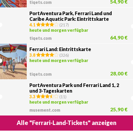
54,90 €
tiqets.com
PortAventura Park, Ferrari Land und
Caribe Aquatic Park: Eintrittskarte
4.1
(
217
)
heute und morgen verfügbar
64,90 €
tiqets.com
Ferrari Land: Eintrittskarte
3.8
(
326
)
heute und morgen verfügbar
28,00 €
tiqets.com
PortAventura Park und Ferrari Land 1, 2
und 3-Tageskarten
3.3
(
11
)
heute und morgen verfügbar
25,90 €
musement.com
Alle "Ferrari-Land-Tickets" anzeigen