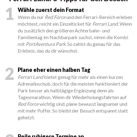
1
Wähle zuerst dein Format
Wenn du nur
Red Force
und den Ferrari-Bereich erleben
möchtest, reicht ein Einzelticket für
Ferrari Land
. Wenn
du zusätzlich den größeren Achterbahn- und
Familientag im Nachbarpark suchst, nimm die Kombi
mit
PortAventura Park
. So zahlst du genau für das
Erlebnis, das du dir wünschst.
2
Plane eher einen halben Tag
Ferrari Land
bietet genug für mehr als einen kurzen
Adrenalinschub, doch für die meisten funktioniert der
Park besser als halbtägige Ergänzung denn als
Tagesmarathon. Wenn dir Wiederholungsfahrten auf
Red Force
wichtig sind, plane bewusst langsamer und
mit mehr Puffer. So bleibt der Besuch entspannt statt
gehetzt.
Peile ruhigere Termine an