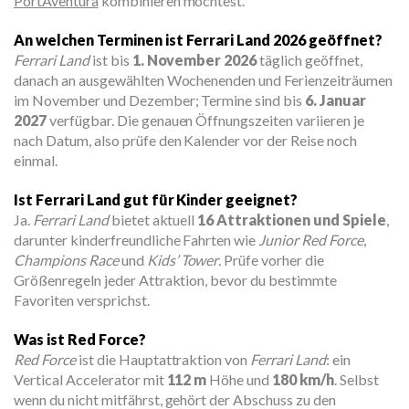
PortAventura
kombinieren möchtest.
An welchen Terminen ist Ferrari Land 2026 geöffnet?
Ferrari Land
ist bis
1. November 2026
täglich geöffnet,
danach an ausgewählten Wochenenden und Ferienzeiträumen
im November und Dezember; Termine sind bis
6. Januar
2027
verfügbar. Die genauen Öffnungszeiten variieren je
nach Datum, also prüfe den Kalender vor der Reise noch
einmal.
Ist Ferrari Land gut für Kinder geeignet?
Ja.
Ferrari Land
bietet aktuell
16 Attraktionen und Spiele
,
darunter kinderfreundliche Fahrten wie
Junior Red Force
,
Champions Race
und
Kids’ Tower
. Prüfe vorher die
Größenregeln jeder Attraktion, bevor du bestimmte
Favoriten versprichst.
Was ist Red Force?
Red Force
ist die Hauptattraktion von
Ferrari Land
: ein
Vertical Accelerator mit
112 m
Höhe und
180 km/h
. Selbst
wenn du nicht mitfährst, gehört der Abschuss zu den