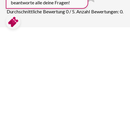
beantworte alle deine Fragen!
Durchschnittliche Bewertung 0 / 5. Anzahl Bewertungen: 0.
Preise für weitere Top
Sehenswürdigkeiten in Barcelona
vergleichen:
Sagrada Familia
305
Tickets & Führungen
Parc Güell
131
Tickets & Führungen
Casa Batlló
69
Tickets & Führungen