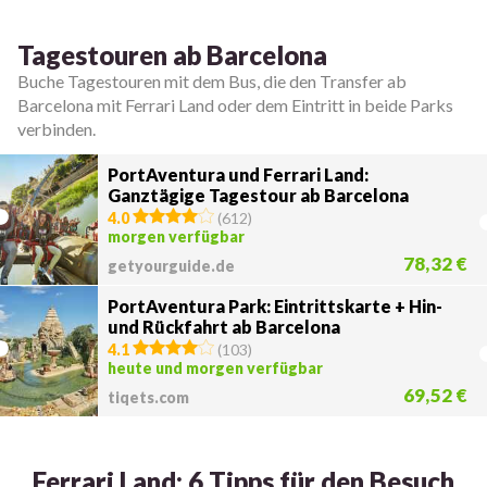
Tagestouren ab Barcelona
Buche Tagestouren mit dem Bus, die den Transfer ab
Barcelona mit Ferrari Land oder dem Eintritt in beide Parks
verbinden.
PortAventura und Ferrari Land:
Ganztägige Tagestour ab Barcelona
4.0
(
612
)
morgen verfügbar
78,32 €
getyourguide.de
PortAventura Park: Eintrittskarte + Hin-
und Rückfahrt ab Barcelona
4.1
(
103
)
heute und morgen verfügbar
69,52 €
tiqets.com
Ferrari Land: 6 Tipps für den Besuch