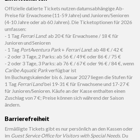
Offizielle datierte Tickets nutzen datumsabhängige Ab-
Preise für Erwachsene (11-59 Jahre) und Junioren/Senioren
(4-10 Jahre oder ab 60 Jahren). Die Ticketoptionen für 2026
umfassen:
- 1 Tag
Ferrari Land
: ab 20 € für Erwachsene / 18 € für
Junioren und Senioren
- 1 Tag
PortAventura Park
+
Ferrari Land
: ab 48 € / 42 €
- 2 oder 3 Tage, 2 Parks: ab 56 € / 49 € oder 86 € / 75 €
- 2 oder 3 Tage, 3 Parks: ab 76 € / 67 € oder 96 € / 84 €, wenn
Caribe Aquatic Park
verfügbar ist
Im Buchungskalender bis 6. Januar 2027 liegen die Stufen für
1 Tag
Ferrari Land
bei 19-31 € für Erwachsene und 17-27 €
für Junioren/Senioren. Käufe an der Kasse enthalten einen
Zuschlag von 7 €; Preise können sich während der Saison
ändern.
Barrierefreiheit
Ermäßigte Tickets gibt es nur persönlich an den Kassen oder
im
Guest Service Office for Visitors with Special Needs
. Du