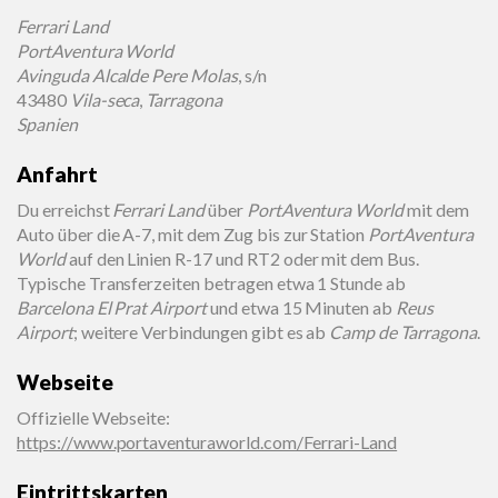
Ferrari Land
PortAventura World
Avinguda Alcalde Pere Molas
, s/n
43480
Vila-seca
,
Tarragona
Spanien
Anfahrt
Du erreichst
Ferrari Land
über
PortAventura World
mit dem
Auto über die A-7, mit dem Zug bis zur Station
PortAventura
World
auf den Linien R-17 und RT2 oder mit dem Bus.
Typische Transferzeiten betragen etwa 1 Stunde ab
Barcelona El Prat Airport
und etwa 15 Minuten ab
Reus
Airport
; weitere Verbindungen gibt es ab
Camp de Tarragona
.
Webseite
Offizielle Webseite
:
https://www.portaventuraworld.com/Ferrari-Land
Eintrittskarten