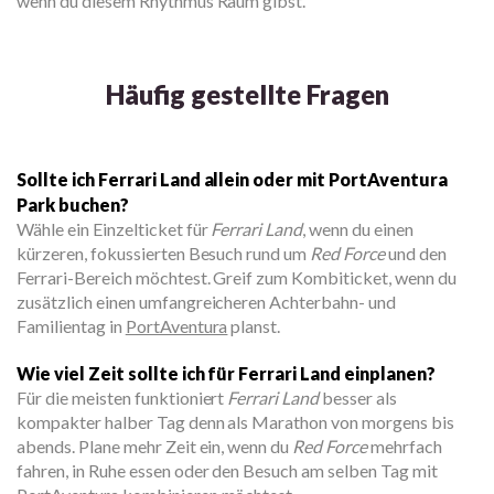
wenn du diesem Rhythmus Raum gibst.
Häufig gestellte Fragen
Sollte ich Ferrari Land allein oder mit PortAventura
Park buchen?
Wähle ein Einzelticket für
Ferrari Land
, wenn du einen
kürzeren, fokussierten Besuch rund um
Red Force
und den
Ferrari-Bereich möchtest. Greif zum Kombiticket, wenn du
zusätzlich einen umfangreicheren Achterbahn- und
Familientag in
PortAventura
planst.
Wie viel Zeit sollte ich für Ferrari Land einplanen?
Für die meisten funktioniert
Ferrari Land
besser als
kompakter halber Tag denn als Marathon von morgens bis
abends. Plane mehr Zeit ein, wenn du
Red Force
mehrfach
fahren, in Ruhe essen oder den Besuch am selben Tag mit