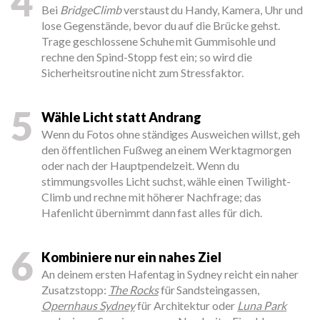
4
Bei
BridgeClimb
verstaust du Handy, Kamera, Uhr und
lose Gegenstände, bevor du auf die Brücke gehst.
Trage geschlossene Schuhe mit Gummisohle und
rechne den Spind-Stopp fest ein; so wird die
Sicherheitsroutine nicht zum Stressfaktor.
5
Wähle Licht statt Andrang
Wenn du Fotos ohne ständiges Ausweichen willst, geh
den öffentlichen Fußweg an einem Werktagmorgen
oder nach der Hauptpendelzeit. Wenn du
stimmungsvolles Licht suchst, wähle einen Twilight-
Climb und rechne mit höherer Nachfrage; das
Hafenlicht übernimmt dann fast alles für dich.
6
Kombiniere nur ein nahes Ziel
An deinem ersten Hafentag in Sydney reicht ein naher
Zusatzstopp:
The Rocks
für Sandsteingassen,
Opernhaus Sydney
für Architektur oder
Luna Park