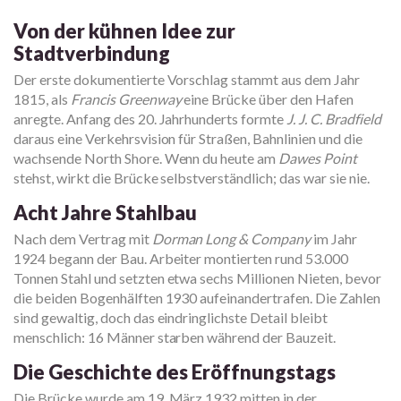
Von der kühnen Idee zur
Stadtverbindung
Der erste dokumentierte Vorschlag stammt aus dem Jahr
1815, als
Francis Greenway
eine Brücke über den Hafen
anregte. Anfang des 20. Jahrhunderts formte
J. J. C. Bradfield
daraus eine Verkehrsvision für Straßen, Bahnlinien und die
wachsende North Shore. Wenn du heute am
Dawes Point
stehst, wirkt die Brücke selbstverständlich; das war sie nie.
Acht Jahre Stahlbau
Nach dem Vertrag mit
Dorman Long & Company
im Jahr
1924 begann der Bau. Arbeiter montierten rund 53.000
Tonnen Stahl und setzten etwa sechs Millionen Nieten, bevor
die beiden Bogenhälften 1930 aufeinandertrafen. Die Zahlen
sind gewaltig, doch das eindringlichste Detail bleibt
menschlich: 16 Männer starben während der Bauzeit.
Die Geschichte des Eröffnungstags
Die Brücke wurde am 19. März 1932 mitten in der