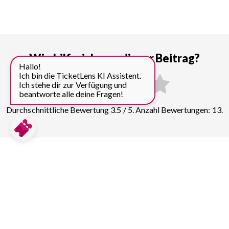
Wie hilfreich war dieser Beitrag?
Hallo!
Ich bin die TicketLens KI Assistent.
Ich stehe dir zur Verfügung und
beantworte alle deine Fragen!
Durchschnittliche Bewertung 3.5 / 5. Anzahl Bewertungen: 13.
Preise für weitere Top
Sehenswürdigkeiten in Sydney
vergleichen:
Opernhaus Sydney
14
Tickets & Führungen