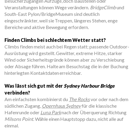
Besucherzugängen Aufzüge, doch Baustellen oder
Veranstaltungen können Wege verändern.
BridgeClimb
und
South-East Pylon/BridgeMuseum sind deutlich
eingeschränkter, weil sie Treppen, längeres Stehen, enge
Bereiche und aktive Bewegung erfordern.
Finden Climbs bei schlechtem Wetter statt?
Climbs finden meist auch bei Regen statt; passende Outdoor-
Ausrüstung wird gestellt. Gewitter, extreme Hitze, starker
Wind oder Sicherheitsgründe können aber zu Verschiebung
oder Absage führen. Halte am Besuchstag die in der Buchung
hinterlegten Kontaktdaten erreichbar.
Was lässt sich gut mit der
Sydney Harbour Bridge
verbinden?
Am einfachsten kombinierst du
The Rocks
vor oder nach dem
südlichen Zugang,
Opernhaus Sydney
für die klassische
Hafenrunde oder
Luna Park
nach der Überquerung Richtung
Milsons Point
. Wähle einen Hauptstopp dazu, nicht alle auf
einmal.