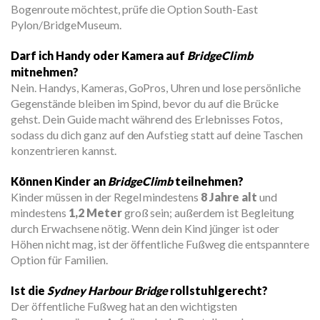
Bogenroute möchtest, prüfe die Option South-East
Pylon/BridgeMuseum.
Darf ich Handy oder Kamera auf
BridgeClimb
mitnehmen?
Nein. Handys, Kameras, GoPros, Uhren und lose persönliche
Gegenstände bleiben im Spind, bevor du auf die Brücke
gehst. Dein Guide macht während des Erlebnisses Fotos,
sodass du dich ganz auf den Aufstieg statt auf deine Taschen
konzentrieren kannst.
Können Kinder an
BridgeClimb
teilnehmen?
Kinder müssen in der Regel mindestens
8 Jahre alt
und
mindestens
1,2 Meter
groß sein; außerdem ist Begleitung
durch Erwachsene nötig. Wenn dein Kind jünger ist oder
Höhen nicht mag, ist der öffentliche Fußweg die entspanntere
Option für Familien.
Ist die
Sydney Harbour Bridge
rollstuhlgerecht?
Der öffentliche Fußweg hat an den wichtigsten