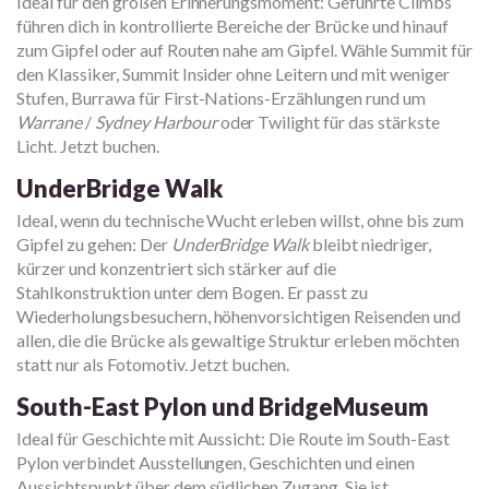
Ideal für den großen Erinnerungsmoment: Geführte Climbs
führen dich in kontrollierte Bereiche der Brücke und hinauf
zum Gipfel oder auf Routen nahe am Gipfel. Wähle Summit für
den Klassiker, Summit Insider ohne Leitern und mit weniger
Stufen, Burrawa für First-Nations-Erzählungen rund um
Warrane
/
Sydney Harbour
oder Twilight für das stärkste
Licht. Jetzt buchen.
UnderBridge Walk
Ideal, wenn du technische Wucht erleben willst, ohne bis zum
Gipfel zu gehen: Der
UnderBridge Walk
bleibt niedriger,
kürzer und konzentriert sich stärker auf die
Stahlkonstruktion unter dem Bogen. Er passt zu
Wiederholungsbesuchern, höhenvorsichtigen Reisenden und
allen, die die Brücke als gewaltige Struktur erleben möchten
statt nur als Fotomotiv. Jetzt buchen.
South-East Pylon und BridgeMuseum
Ideal für Geschichte mit Aussicht: Die Route im South-East
Pylon verbindet Ausstellungen, Geschichten und einen
Aussichtspunkt über dem südlichen Zugang. Sie ist