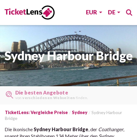
EUR
DE
Sydney Harbour Bridge
Die besten Angebote
von
verschiedenen Webseiten
finden.
TicketLens: Vergleiche Preise
Sydney
Sydney Harbour
Bridge
Die ikonische
Sydney Harbour Bridge
, der
Coathanger
,
spannt ihren Stahlbogen 134 Meter über den
Sydney