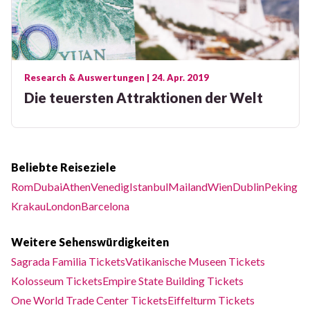
Research & Auswertungen
| 24. Apr. 2019
Die teuersten Attraktionen der Welt
Beliebte Reiseziele
Rom
Dubai
Athen
Venedig
Istanbul
Mailand
Wien
Dublin
Peking
Krakau
London
Barcelona
Weitere Sehenswürdigkeiten
Sagrada Familia Tickets
Vatikanische Museen Tickets
Kolosseum Tickets
Empire State Building Tickets
One World Trade Center Tickets
Eiffelturm Tickets