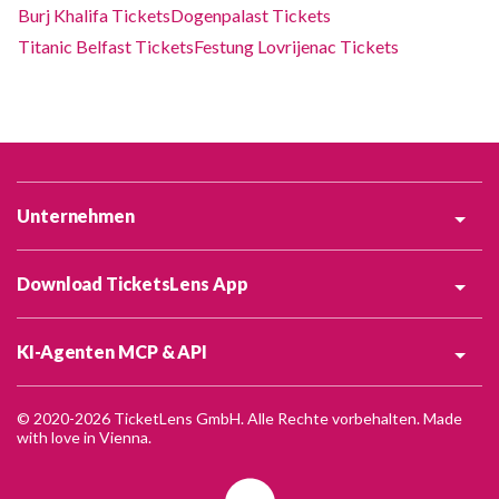
Burj Khalifa Tickets
Dogenpalast Tickets
Titanic Belfast Tickets
Festung Lovrijenac Tickets
Unternehmen
Download TicketsLens App
KI-Agenten MCP & API
© 2020-2026 TicketLens GmbH. Alle Rechte vorbehalten. Made
with love in Vienna.