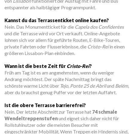
von
Lissabon
funktioniert der Ausflug mit Fähre und Bus
entspannter als halbtägiger Programmpunkt.
Kannst du das Terrassenticket online kaufen?
Nein. Das Monumentticket für die
Capela dos Confidentes
und die Terrasse wird vor Ort verkauft. Online-Angebote
lohnen sich vor allem für geführte Routen, E-Bike-Touren,
private Fahrten oder Flusserlebnisse, die
Cristo-Rei
in einen
größeren Lissabon-Plan einbinden.
Wann ist die beste Zeit für
Cristo-Rei
?
Früh am Tag ist es am angenehmsten, wenn du weniger
Andrang möchtest. Der späte Nachmittag bringt das
schönste warme Licht über
Tejo
,
Ponte 25 de Abril
und
Belém
,
aber du brauchst genug Puffer vor der letzten Auffahrt.
Ist die obere Terrasse barrierefrei?
Nein. Der letzte Abschnitt zur Terrasse hat
74 schmale
Wendeltreppenstufen
und eignet sich daher nicht für
Rollstuhlnutzer oder die meisten Besucher mit
eingeschränkter Mobilität. Wenn Treppen ein Hindernis sind,