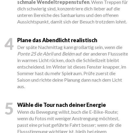
schmale Wendeltreppenstufen
. Wenn Treppen für
dich schwierig sind, konzentriere dich lieber auf die
unteren Bereiche des Santuariums und den offenen
Aussichtspunkt, damit sich der Besuch trotzdem lohnt.
4
Plane das Abendlicht realistisch
Der späte Nachmittag kann großartig sein, wenn die
Ponte 25 de Abril
und
Belém
auf der anderen Flussseite
in warmes Licht rücken, doch die Schließzeit bleibt
entscheidend. Im Winter ist dieses Fenster knapper, im
Sommer hast du mehr Spielraum. Prüfe zuerst die
Saison und richte deine Planung dann nach dem Licht
aus.
5
Wähle die Tour nach deiner Energie
Wenn du Bewegung willst, buch die E-Bike-Route;
wenn du Fotos mit weniger Anstrengung möchtest,
passt eine privat geführte Fahrt besser; wenn dir die
Flussstimmung wichtiger ist, bleib bei einem