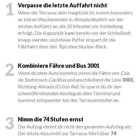
1
Verpasse die letzte Auffahrt nicht
Wenn die Terrasse dein Hauptziel ist, komm besonders
an klaren Wochenenden in
Almada
deutlich vor der
letzten Auffahrt an, die 20 Minuten vor Schließung
erfolgt. Die Kapazität kann bereits vor der Schließzeit
knapp werden, und etwas Puffer erspart dir die
Fährfahrt über den
Tejo
ohne Skyline-Blick.
2
Kombiniere Fähre und Bus 3001
Wenn du ohne Auto kommst, nimm die Fähre von
Cais
do Sodré
nach
Cacilhas
und anschließend die Linie
3001
Richtung
Almada (Cristo Rei)
. So sparst du dir den
schweißtreibenden Anstieg ab dem Terminal und
kommst entspannter bei den Terrassenstufen an.
3
Nimm die 74 Stufen ernst
Der Aufzug nimmt dir nicht den gesamten Aufstieg ab:
Der letzte Abschnitt zur Terrasse führt über
74