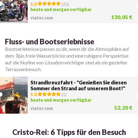
5.0
(
25
)
heute und morgen verfügbar
130,05 €
viator.com
Fluss- und Bootserlebnisse
Bootserlebnisse passen zu dir, wenn dir die Atmosphäre auf
dem
Tejo
, freie Wasserblicke und eine ruhigere Perspektive
auf die Skyline von
Lissabon
wichtiger sind als ein gezielter
Terrassenbesuch.
Strandkreuzfahrt - "Genießen Sie diesen
Sommer den Strand auf unserem Boot!"
5.0
(
1
)
heute und morgen verfügbar
52,20 €
viator.com
Cristo-Rei: 6 Tipps für den Besuch