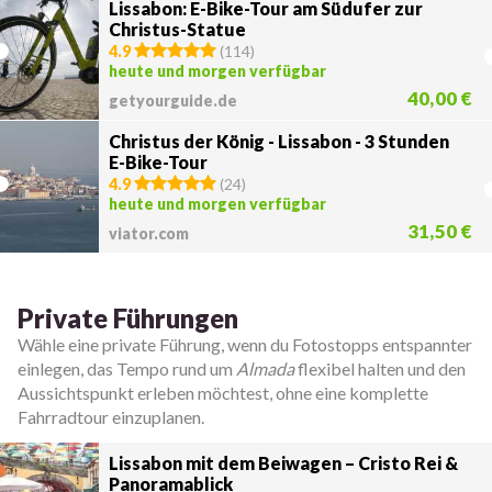
Lissabon: E-Bike-Tour am Südufer zur
Christus-Statue
4.9
(
114
)
heute und morgen verfügbar
40,00 €
getyourguide.de
Christus der König - Lissabon - 3 Stunden
E-Bike-Tour
4.9
(
24
)
heute und morgen verfügbar
31,50 €
viator.com
Private Führungen
Wähle eine private Führung, wenn du Fotostopps entspannter
einlegen, das Tempo rund um
Almada
flexibel halten und den
Aussichtspunkt erleben möchtest, ohne eine komplette
Fahrradtour einzuplanen.
Lissabon mit dem Beiwagen – Cristo Rei &
Panoramablick