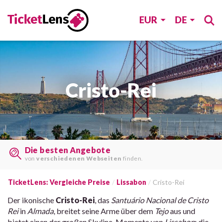
EUR
DE
Cristo-Rei
Die besten Angebote
von
verschiedenen Webseiten
finden.
TicketLens: Vergleiche Preise
Lissabon
Cristo-Rei
Der ikonische
Cristo-Rei
, das
Santuário Nacional de Cristo
Rei
in
Almada
, breitet seine Arme über dem
Tejo
aus und
bietet einen der großen Skyline-Momente von
Lissabon
: die