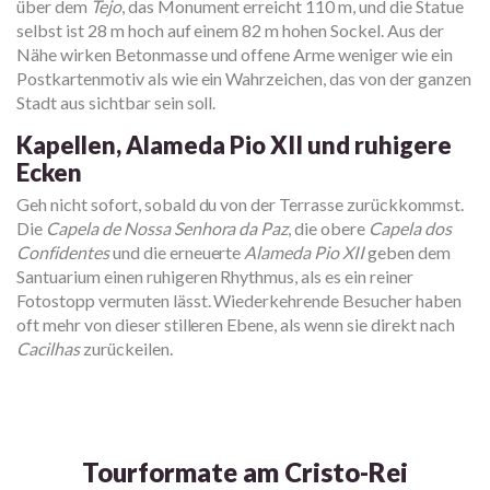
über dem
Tejo
, das Monument erreicht 110 m, und die Statue
selbst ist 28 m hoch auf einem 82 m hohen Sockel. Aus der
Nähe wirken Betonmasse und offene Arme weniger wie ein
Postkartenmotiv als wie ein Wahrzeichen, das von der ganzen
Stadt aus sichtbar sein soll.
Kapellen, Alameda Pio XII und ruhigere
Ecken
Geh nicht sofort, sobald du von der Terrasse zurückkommst.
Die
Capela de Nossa Senhora da Paz
, die obere
Capela dos
Confidentes
und die erneuerte
Alameda Pio XII
geben dem
Santuarium einen ruhigeren Rhythmus, als es ein reiner
Fotostopp vermuten lässt. Wiederkehrende Besucher haben
oft mehr von dieser stilleren Ebene, als wenn sie direkt nach
Cacilhas
zurückeilen.
Tourformate am Cristo-Rei