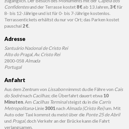
zugänglich. Der Besuch des Monuments mit der
Capela dos
Confidentes
und der Terrasse kostet
8 €
ab 13 Jahren,
3 €
für
8- bis 12-Jährige und ist für 0- bis 7-Jährige kostenlos.
Terrassentickets erhältst du nur vor Ort; das Parken kostet
pauschal
2 €
.
Adresse
Santuário Nacional de Cristo Rei
Alto do Pragal
,
Av. Cristo Rei
2800-058
Almada
Portugal
Anfahrt
Aus dem Zentrum von
Lissabon
nimmst du die Fähre von
Cais
do Sodré
nach
Cacilhas
; die Überfahrt dauert etwa
10
Minuten
. Am
Cacilhas Terminal
steigst du in die
Carris
Metropolitana
-Linie
3001
nach
Almada (Cristo Rei)
um. Mit
Auto oder Taxi kommst du meist über die
Ponte 25 de Abril
und
Pragal
, doch Verkehr an der Brücke kann die Fahrt
verlangsamen.