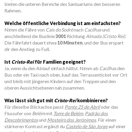
bieten die unteren Bereiche des Santuariums den besseren
Rahmen.
Welche öffentliche Verbindung ist am einfachsten?
Nimm die Fähre von
Cais do Sodré
nach
Cacilhas
und
anschließend die Buslinie
3001
Richtung
Almada (Cristo Rei)
.
Die Fährfahrt dauert etwa
10 Minuten
, und der Bus erspart
dir den Anstieg zu Fuß.
Ist
Cristo-Rei
für Familien geeignet?
Ja, wenn du den Ablauf einfach hältst. Nimm ab
Cacilhas
den
Bus oder ein Taxi nach oben, kauf das Terrassenticket vor Ort
und bleib mit jüngeren Kindern auf den Treppen und den
oberen Aussichtsebenen nah zusammen.
Was lässt sich gut mit
Cristo-Rei
kombinieren?
Für dieselbe Blickachse passt
Ponte 25 de Abril
oder das
Flussufer von
Belém
mit
Torre de Belém
,
Padrão dos
Descobrimentos
und
Mosteiro dos Jerónimos
. Für einen
stärkeren Kontrast ergänzt du
Castelo de São Jorge
auf einer