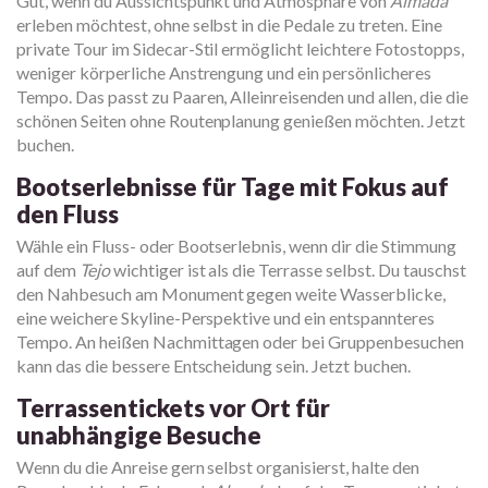
Gut, wenn du Aussichtspunkt und Atmosphäre von
Almada
erleben möchtest, ohne selbst in die Pedale zu treten. Eine
private Tour im Sidecar-Stil ermöglicht leichtere Fotostopps,
weniger körperliche Anstrengung und ein persönlicheres
Tempo. Das passt zu Paaren, Alleinreisenden und allen, die die
schönen Seiten ohne Routenplanung genießen möchten. Jetzt
buchen.
Bootserlebnisse für Tage mit Fokus auf
den Fluss
Wähle ein Fluss- oder Bootserlebnis, wenn dir die Stimmung
auf dem
Tejo
wichtiger ist als die Terrasse selbst. Du tauschst
den Nahbesuch am Monument gegen weite Wasserblicke,
eine weichere Skyline-Perspektive und ein entspannteres
Tempo. An heißen Nachmittagen oder bei Gruppenbesuchen
kann das die bessere Entscheidung sein. Jetzt buchen.
Terrassentickets vor Ort für
unabhängige Besuche
Wenn du die Anreise gern selbst organisierst, halte den