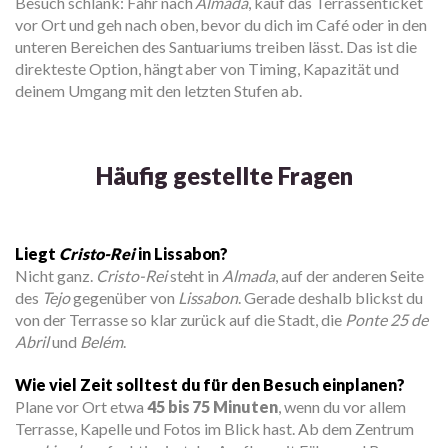
Besuch schlank: Fahr nach
Almada
, kauf das Terrassenticket
vor Ort und geh nach oben, bevor du dich im Café oder in den
unteren Bereichen des Santuariums treiben lässt. Das ist die
direkteste Option, hängt aber von Timing, Kapazität und
deinem Umgang mit den letzten Stufen ab.
Häufig gestellte Fragen
Liegt
Cristo-Rei
in Lissabon?
Nicht ganz.
Cristo-Rei
steht in
Almada
, auf der anderen Seite
des
Tejo
gegenüber von
Lissabon
. Gerade deshalb blickst du
von der Terrasse so klar zurück auf die Stadt, die
Ponte 25 de
Abril
und
Belém
.
Wie viel Zeit solltest du für den Besuch einplanen?
Plane vor Ort etwa
45 bis 75 Minuten
, wenn du vor allem
Terrasse, Kapelle und Fotos im Blick hast. Ab dem Zentrum