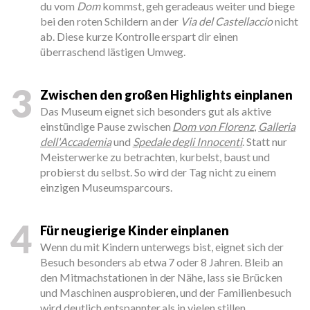
du vom
Dom
kommst, geh geradeaus weiter und biege
bei den roten Schildern an der
Via del Castellaccio
nicht
ab. Diese kurze Kontrolle erspart dir einen
überraschend lästigen Umweg.
3
Zwischen den großen Highlights einplanen
Das Museum eignet sich besonders gut als aktive
einstündige Pause zwischen
Dom von Florenz
,
Galleria
dell'Accademia
und
Spedale degli Innocenti
. Statt nur
Meisterwerke zu betrachten, kurbelst, baust und
probierst du selbst. So wird der Tag nicht zu einem
einzigen Museumsparcours.
4
Für neugierige Kinder einplanen
Wenn du mit Kindern unterwegs bist, eignet sich der
Besuch besonders ab etwa 7 oder 8 Jahren. Bleib an
den Mitmachstationen in der Nähe, lass sie Brücken
und Maschinen ausprobieren, und der Familienbesuch
wird deutlich entspannter als in vielen stillen