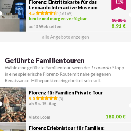
Florenz: Eintrittskarte für das
-
11
%
Leonardo Interactive Museum
4.5
(
16169
)
heute und morgen verfügbar
10,00 €
8,91 €
auf
3 Webseiten
alle Angebote anzeigen
Geführte Familientouren
Wähle eine geführte Familientour, wenn der
Leonardo
-Stopp
in eine spielerische Florenz-Route mit nahe gelegenen
Renaissance-Höhepunkten eingebettet sein soll.
Florenz für Familien Private Tour
5.0
(
3
)
ab Sa. 15. Aug.
180,00 €
viator.com
Florenz Erlebnistour für Familien: