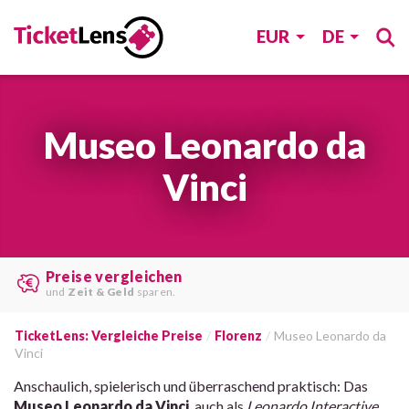
EUR
DE
Museo Leonardo da
Vinci
Die besten Angebote
von
verschiedenen Webseiten
finden.
TicketLens: Vergleiche Preise
Florenz
Museo Leonardo da
Vinci
Anschaulich, spielerisch und überraschend praktisch: Das
Museo Leonardo da Vinci
, auch als
Leonardo Interactive