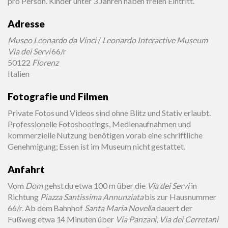
pro Person. Kinder unter 3 Jahren haben freien Eintritt.
Adresse
Museo Leonardo da Vinci
/
Leonardo Interactive Museum
Via dei Servi
66/r
50122
Florenz
Italien
Fotografie und Filmen
Private Fotos und Videos sind ohne Blitz und Stativ erlaubt.
Professionelle Fotoshootings, Medienaufnahmen und
kommerzielle Nutzung benötigen vorab eine schriftliche
Genehmigung; Essen ist im Museum nicht gestattet.
Anfahrt
Vom
Dom
gehst du etwa 100 m über die
Via dei Servi
in
Richtung
Piazza Santissima Annunziata
bis zur Hausnummer
66/r. Ab dem Bahnhof
Santa Maria Novella
dauert der
Fußweg etwa 14 Minuten über
Via Panzani
,
Via dei Cerretani