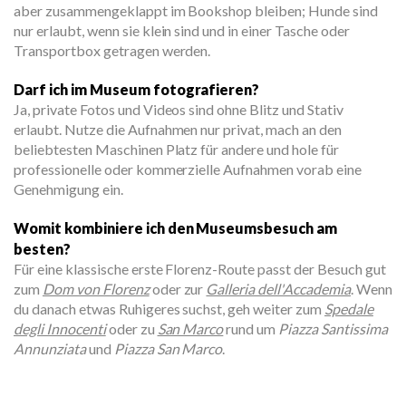
aber zusammengeklappt im Bookshop bleiben; Hunde sind
nur erlaubt, wenn sie klein sind und in einer Tasche oder
Transportbox getragen werden.
Darf ich im Museum fotografieren?
Ja, private Fotos und Videos sind ohne Blitz und Stativ
erlaubt. Nutze die Aufnahmen nur privat, mach an den
beliebtesten Maschinen Platz für andere und hole für
professionelle oder kommerzielle Aufnahmen vorab eine
Genehmigung ein.
Womit kombiniere ich den Museumsbesuch am
besten?
Für eine klassische erste Florenz-Route passt der Besuch gut
zum
Dom von Florenz
oder zur
Galleria dell'Accademia
. Wenn
du danach etwas Ruhigeres suchst, geh weiter zum
Spedale
degli Innocenti
oder zu
San Marco
rund um
Piazza Santissima
Annunziata
und
Piazza San Marco
.