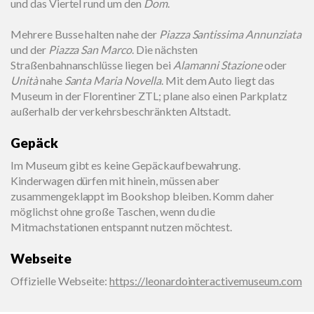
und das Viertel rund um den
Dom
.
Mehrere Busse halten nahe der
Piazza Santissima Annunziata
und der
Piazza San Marco
. Die nächsten
Straßenbahnanschlüsse liegen bei
Alamanni Stazione
oder
Unità
nahe
Santa Maria Novella
. Mit dem Auto liegt das
Museum in der Florentiner ZTL; plane also einen Parkplatz
außerhalb der verkehrsbeschränkten Altstadt.
Gepäck
Im Museum gibt es keine Gepäckaufbewahrung.
Kinderwagen dürfen mit hinein, müssen aber
zusammengeklappt im Bookshop bleiben. Komm daher
möglichst ohne große Taschen, wenn du die
Mitmachstationen entspannt nutzen möchtest.
Webseite
Offizielle Webseite
:
https://leonardointeractivemuseum.com