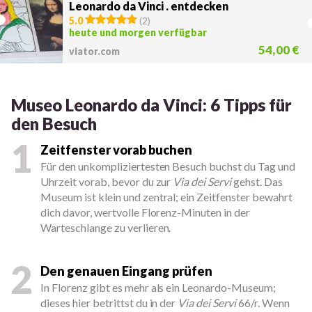
Leonardo da Vinci . entdecken
5.0
(
2
)
heute und morgen verfügbar
54,00 €
viator.com
Museo Leonardo da Vinci: 6 Tipps für
den Besuch
1
Zeitfenster vorab buchen
Für den unkompliziertesten Besuch buchst du Tag und
Uhrzeit vorab, bevor du zur
Via dei Servi
gehst. Das
Museum ist klein und zentral; ein Zeitfenster bewahrt
dich davor, wertvolle Florenz-Minuten in der
Warteschlange zu verlieren.
2
Den genauen Eingang prüfen
In Florenz gibt es mehr als ein Leonardo-Museum;
dieses hier betrittst du in der
Via dei Servi
66/r. Wenn