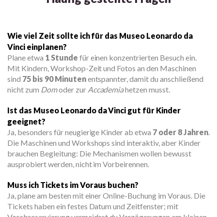
Wie viel Zeit sollte ich für das Museo Leonardo da
Vinci einplanen?
Plane etwa
1 Stunde
für einen konzentrierten Besuch ein.
Mit Kindern, Workshop-Zeit und Fotos an den Maschinen
sind
75 bis 90 Minuten
entspannter, damit du anschließend
nicht zum
Dom
oder zur
Accademia
hetzen musst.
Ist das Museo Leonardo da Vinci gut für Kinder
geeignet?
Ja, besonders für neugierige Kinder ab etwa
7 oder 8 Jahren
.
Die Maschinen und Workshops sind interaktiv, aber Kinder
brauchen Begleitung: Die Mechanismen wollen bewusst
ausprobiert werden, nicht im Vorbeirennen.
Muss ich Tickets im Voraus buchen?
Ja, plane am besten mit einer Online-Buchung im Voraus. Die
Tickets haben ein festes Datum und Zeitfenster; mit
Vorabreservierung vermeidest du Verzögerungen am kleinen