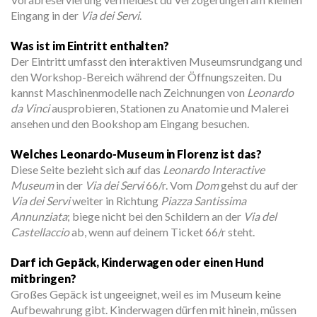
Eingang in der
Via dei Servi
.
Was ist im Eintritt enthalten?
Der Eintritt umfasst den interaktiven Museumsrundgang und
den Workshop-Bereich während der Öffnungszeiten. Du
kannst Maschinenmodelle nach Zeichnungen von
Leonardo
da Vinci
ausprobieren, Stationen zu Anatomie und Malerei
ansehen und den Bookshop am Eingang besuchen.
Welches Leonardo-Museum in Florenz ist das?
Diese Seite bezieht sich auf das
Leonardo Interactive
Museum
in der
Via dei Servi
66/r. Vom
Dom
gehst du auf der
Via dei Servi
weiter in Richtung
Piazza Santissima
Annunziata
; biege nicht bei den Schildern an der
Via del
Castellaccio
ab, wenn auf deinem Ticket 66/r steht.
Darf ich Gepäck, Kinderwagen oder einen Hund
mitbringen?
Großes Gepäck ist ungeeignet, weil es im Museum keine
Aufbewahrung gibt. Kinderwagen dürfen mit hinein, müssen