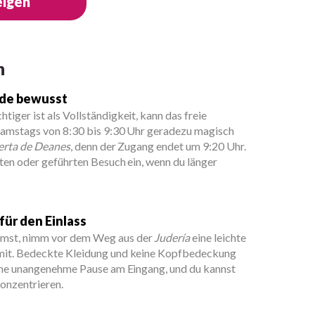
eigen
h
nde bewusst
iger ist als Vollständigkeit, kann das freie
samstags von 8:30 bis 9:30 Uhr geradezu magisch
erta de Deanes
, denn der Zugang endet um 9:20 Uhr.
ten oder geführten Besuch ein, wenn du länger
für den Einlass
st, nimm vor dem Weg aus der
Judería
eine leichte
mit. Bedeckte Kleidung und keine Kopfbedeckung
eine unangenehme Pause am Eingang, und du kannst
onzentrieren.