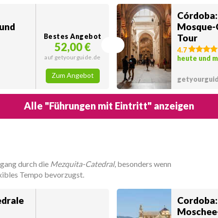
Córdoba:
 und
Mosque-C
Bestes Angebot
Tour
52,00 €
4.7
auf getyourguide.de
heute und 
Zum Angebot
getyourgui
Alle "Führungen mit Eintritt" anzeigen
dgang durch die
Mezquita-Catedral
, besonders wenn
exibles Tempo bevorzugst.
drale
Cordoba: 
Moschee-