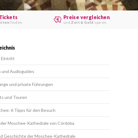
Tickets
Preise vergleichen
eiten
finden.
und
Zeit & Geld
sparen.
eichnis
Eintritt
n und Audioguides
änge und private Führungen
ts und Touren
hee: 6 Tipps für den Besuch
n der Moschee-Kathedrale von Córdoba
nd Geschichte der Moschee-Kathedrale