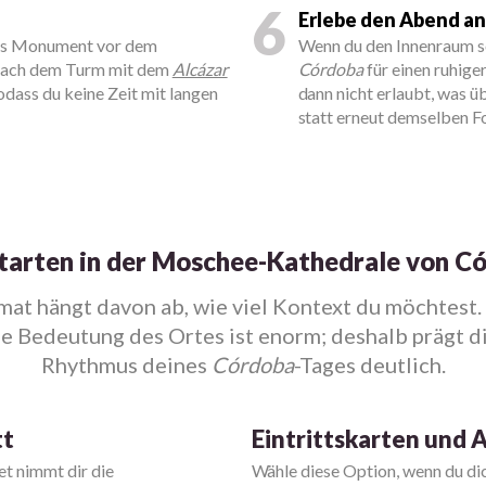
6
Erlebe den Abend a
das Monument vor dem
Wenn du den Innenraum sc
nach dem Turm mit dem
Alcázar
Córdoba
für einen ruhiger
odass du keine Zeit mit langen
dann nicht erlaubt, was ü
statt erneut demselben F
tarten in der Moschee-Kathedrale von C
at hängt davon ab, wie viel Kontext du möchtest. 
ie Bedeutung des Ortes ist enorm; deshalb prägt d
Rhythmus deines
Córdoba
-Tages deutlich.
tt
Eintrittskarten und
et nimmt dir die
Wähle diese Option, wenn du d