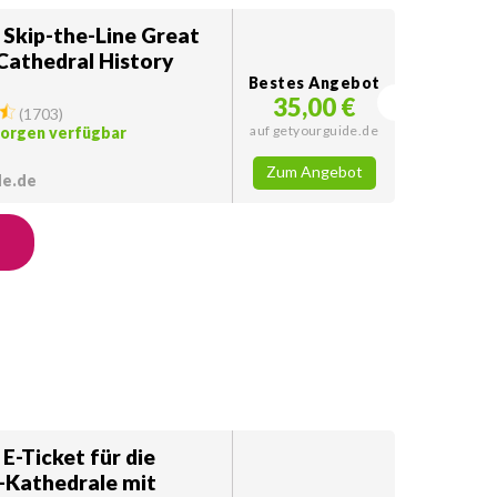
 Skip-the-Line Great
athedral History
Bestes Angebot
35,00 €
(
1703
)
auf getyourguide.de
morgen verfügbar
Zum Angebot
de.de
E-Ticket für die
Kathedrale mit