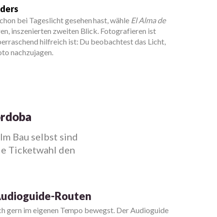
nders
hon bei Tageslicht gesehen hast, wähle
El Alma de
en, inszenierten zweiten Blick. Fotografieren ist
berraschend hilfreich ist: Du beobachtest das Licht,
oto nachzujagen.
órdoba
Im Bau selbst sind
ie Ticketwahl den
 Audioguide-Routen
ich gern im eigenen Tempo bewegst. Der Audioguide