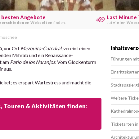
e besten Angebote
Last Minute 
verschiedenen Webseiten
finden.
auf
vielen Webs
lmoschee
Inhaltsverz
a
, vor Ort
Mezquita-Catedral
, vereint einen
enden Mihrab und ein Renaissance-
Führungen mit 
nt am
Patio de los Naranjos
. Vom Glockenturm
ir aus.
Eintrittskarte
icket; es erspart Wartestress und macht die
Stadtspazierg
Weitere Ticke
 Touren & Aktivitäten finden:
Kathedralmosc
Ticketarten i
Architektur u