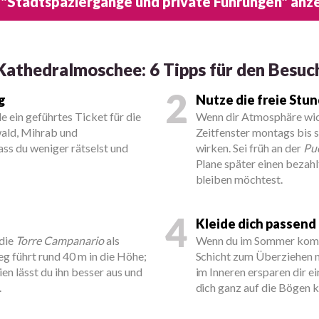
 "Stadtspaziergänge und private Führungen" anz
Kathedralmoschee: 6 Tipps für den Besuc
2
g
Nutze die freie Stu
le ein geführtes Ticket für die
Wenn dir Atmosphäre wicht
wald, Mihrab und
Zeitfenster montags bis 
ass du weniger rätselst und
wirken. Sei früh an der
Pu
Plane später einen bezahl
bleiben möchtest.
4
Kleide dich passend 
 die
Torre Campanario
als
Wenn du im Sommer komm
g führt rund 40 m in die Höhe;
Schicht zum Überziehen 
n lässt du ihn besser aus und
im Inneren ersparen dir 
.
dich ganz auf die Bögen k