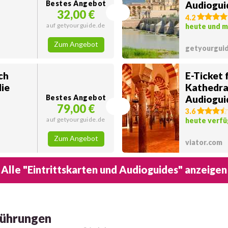
Bestes Angebot
Audiogui
32,00 €
4.2
auf getyourguide.de
heute und 
Zum Angebot
getyourgui
ch
E-Ticket 
die
Kathedra
Bestes Angebot
Audiogui
79,00 €
3.6
auf getyourguide.de
heute verfü
Zum Angebot
viator.com
Alle "Eintrittskarten und Audioguides" anzeigen
Führungen