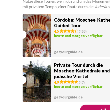
Nutze diese Touren, wenn du rund um das Monument
mit privatem Tempo, einer Route durch die
Judería
o
Córdoba: Moschee-Kathe
Guided Tour
4.5
(
453
)
heute und morgen verfügbar
getyourguide.de
Private Tour durch die
Moschee-Kathedrale und
jüdische Viertel
4.9
(
47
)
heute und morgen verfügbar
getyourguide.de