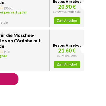
de
Bestes Angebot
20,90 €
(
3568
)
auf getyourguide.de
morgen verfügbar
Zum Angebot
de.de
für die Moschee-
le von Córdoba mit
de
Bestes Angebot
21,60 €
(
43
)
auf viator.com
gbar
Zum Angebot