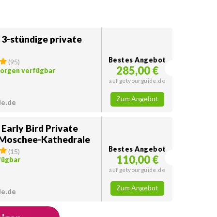
 3-stündige private
Bestes Angebot
(
95
)
285,00 €
morgen verfügbar
auf getyourguide.de
Zum Angebot
de.de
Early Bird Private
 Moschee-Kathedrale
Bestes Angebot
(
15
)
110,00 €
fügbar
auf getyourguide.de
Zum Angebot
de.de