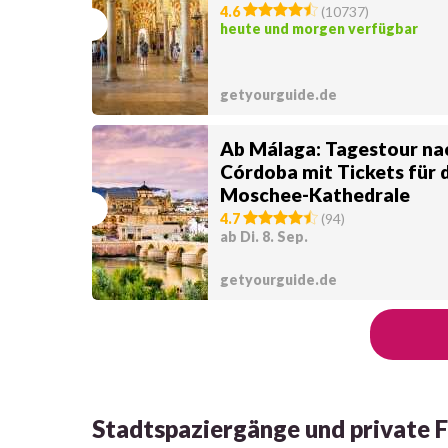
4.6
(
10737
)
heute und morgen verfügbar
getyourguide.de
Ab Málaga: Tagestour na
Córdoba mit Tickets für 
Moschee-Kathedrale
4.7
(
94
)
ab Di. 8. Sep.
getyourguide.de
Stadtspaziergänge und private 