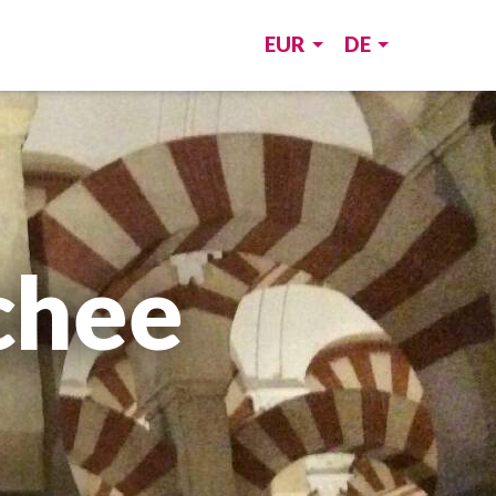
EUR
DE
chee