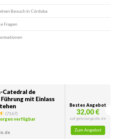
deinen Besuch in Córdoba
te Fragen
formationen
-Catedral de
Führung mit Einlass
stehen
Bestes Angebot
32,00 €
(
7167
)
auf getyourguide.de
morgen verfügbar
Zum Angebot
de.de