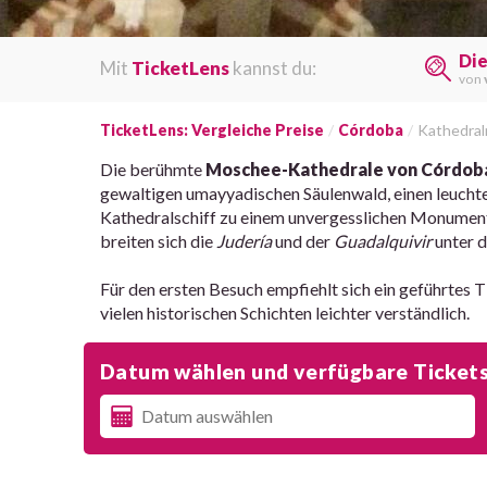
Di
Mit
TicketLens
kannst du:
von
TicketLens: Vergleiche Preise
Córdoba
Kathedra
Die berühmte
Moschee-Kathedrale von Córdob
gewaltigen umayyadischen Säulenwald, einen leucht
Kathedralschiff zu einem unvergesslichen Monume
breiten sich die
Judería
und der
Guadalquivir
unter d
Für den ersten Besuch empfiehlt sich ein geführtes T
vielen historischen Schichten leichter verständlich.
Datum wählen und verfügbare Tickets,