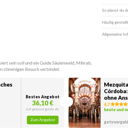
So planst du 
Häufig gestell
Allgemeine In
iert sein soll und ein Guide Säulenwald, Mihrab,
m stimmigen Besuch verbindet.
sches
Mezquita
Córdoba: 
Bestes Angebot
ohne An
36,10 €
4.7
auf getyourguide.de
heute und 
Zum Angebot
getyourgui