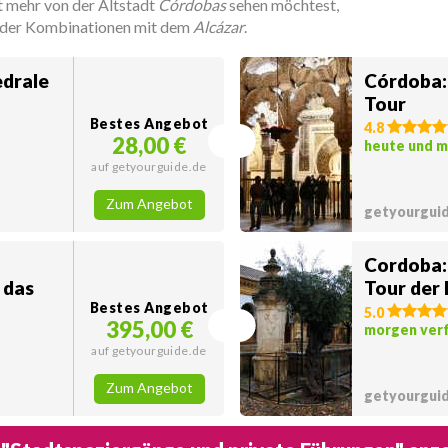
 mehr von der Altstadt
Córdobas
sehen möchtest,
der Kombinationen mit dem
Alcázar
.
drale
Córdoba:
Tour
Bestes Angebot
4.8
28,00 €
heute und 
auf getyourguide.de
Zum Angebot
getyourgui
Cordoba: 
 das
Tour der
Bestes Angebot
5.0
395,00 €
morgen ver
auf getyourguide.de
Zum Angebot
getyourgui