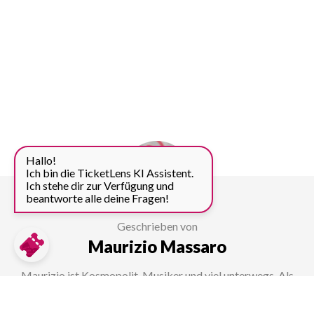
Hallo!
Ich bin die TicketLens KI Assistent.
Ich stehe dir zur Verfügung und
beantworte alle deine Fragen!
Geschrieben von
Maurizio Massaro
Maurizio ist Kosmopolit, Musiker und viel unterwegs. Als
Content Manager bei TicketLens findet er stets neue
Angebote und schreibt über Sehenswürdigkeiten und