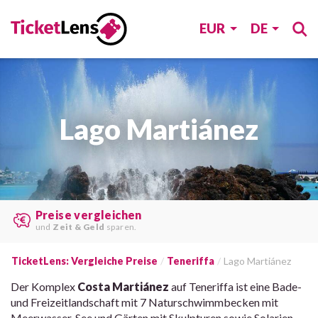
EUR
DE
Lago Martiánez
Die besten Angebote
von
verschiedenen Webseiten
finden.
TicketLens: Vergleiche Preise
Teneriffa
Lago Martiánez
Der Komplex
Costa Martiánez
auf Teneriffa ist eine Bade-
und Freizeitlandschaft mit 7 Naturschwimmbecken mit
Meerwasser, See und Gärten mit Skulpturen sowie Solarien