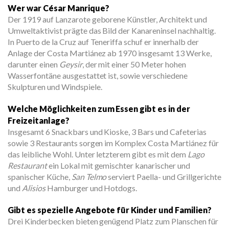
Wer war César Manrique?
Der 1919 auf Lanzarote geborene Künstler, Architekt und
Umweltaktivist prägte das Bild der Kanareninsel nachhaltig.
In Puerto de la Cruz auf Teneriffa schuf er innerhalb der
Anlage der Costa Martiánez ab 1970 insgesamt 13 Werke,
darunter einen
Geysir
, der mit einer 50 Meter hohen
Wasserfontäne ausgestattet ist, sowie verschiedene
Skulpturen und Windspiele.
Welche Möglichkeiten zum Essen gibt es in der
Freizeitanlage?
Insgesamt 6 Snackbars und Kioske, 3 Bars und Cafeterias
sowie 3 Restaurants sorgen im Komplex Costa Martiánez für
das leibliche Wohl. Unter letzterem gibt es mit dem
Lago
Restaurant
ein Lokal mit gemischter kanarischer und
spanischer Küche,
San Telmo
serviert Paella- und Grillgerichte
und
Alisios
Hamburger und Hotdogs.
Gibt es spezielle Angebote für Kinder und Familien?
Drei Kinderbecken bieten genügend Platz zum Planschen für