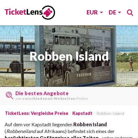
EUR
DE
Robben Island
Die besten Angebote
von
verschiedenen Webseiten
finden.
TicketLens: Vergleiche Preise
Kapstadt
Robben Island
Auf dem vor Kapstadt liegenden
Robben Island
(
Robbeneiland
auf Afrikaans) befindet sich eines der
berüchtigsten Gefängnisse aller Zeiten
- unter anderem