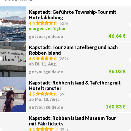
Kapstadt: Geführte Township-Tour mit
Hotelabholung
4.4
(
536
)
morgen verfügbar
46,64 €
getyourguide.de
Kapstadt: Tour zum Tafelberg und nach
Robben Island
4.3
(
269
)
ab Di. 11. Aug.
96,03 €
getyourguide.de
Kapstadt: Robben Island & Tafelberg mit
Hoteltransfer
4.5
(
59
)
ab Mo. 10. Aug.
160,83 €
getyourguide.de
Kapstadt: Robben Island Museum Tour
mit Fährtickets
4.1
(
392
)