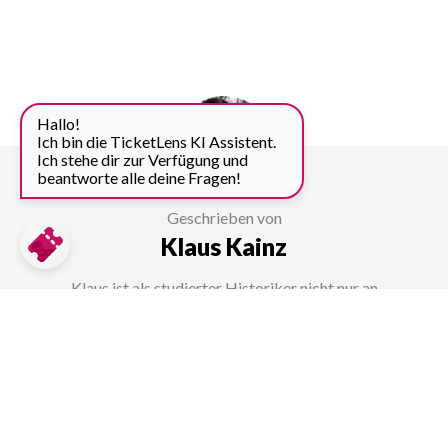
Hallo!
Ich bin die TicketLens KI Assistent.
Ich stehe dir zur Verfügung und
beantworte alle deine Fragen!
Geschrieben von
Klaus Kainz
Klaus ist als studierter Historiker nicht nur an
geschichtsträchtigsten Sehenswürdigkeiten, sondern auch an
ihren spannenden Hintergründen interessiert. Für TicketLens
bringt er die wichtigsten und faszinierendsten Infos zu
beliebten Reise-Highlights auf den Punkt.​