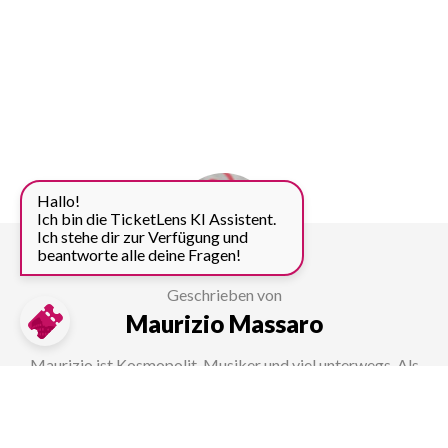
Hallo!
Ich bin die TicketLens KI Assistent.
Ich stehe dir zur Verfügung und
beantworte alle deine Fragen!
Geschrieben von
Maurizio Massaro
Maurizio ist Kosmopolit, Musiker und viel unterwegs. Als
Content Manager bei TicketLens findet er stets neue
Angebote und schreibt über Sehenswürdigkeiten und
Attraktionen in aller Welt.