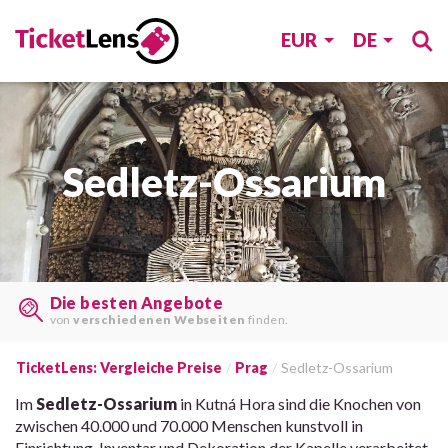
EUR
DE
Sedletz-Ossarium
Die besten Angebote
von
verschiedenen Webseiten
finden.
TicketLens: Vergleiche Preise
Prag
Sedletz-Ossarium
Im
Sedletz-Ossarium
in Kutná Hora sind die Knochen von
zwischen 40.000 und 70.000 Menschen kunstvoll in
Einrichtung, Inventar und Dekoration der Kapelle verarbeitet