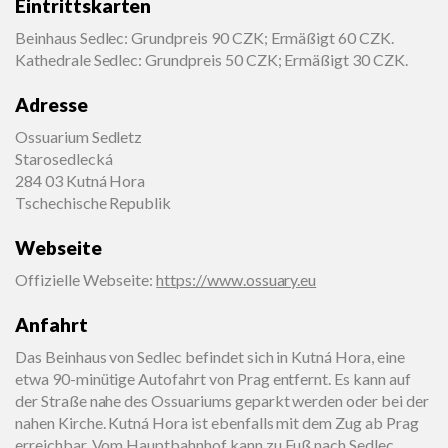
Eintrittskarten
Beinhaus Sedlec: Grundpreis 90 CZK; Ermäßigt 60 CZK.
Kathedrale Sedlec: Grundpreis 50 CZK; Ermäßigt 30 CZK.
Adresse
Ossuarium Sedletz
Starosedlecká
284 03 Kutná Hora
Tschechische Republik
Webseite
Offizielle Webseite
:
https://www.ossuary.eu
Anfahrt
Das Beinhaus von Sedlec befindet sich in Kutná Hora, eine
etwa 90-minütige Autofahrt von Prag entfernt. Es kann auf
der Straße nahe des Ossuariums geparkt werden oder bei der
nahen Kirche. Kutná Hora ist ebenfalls mit dem Zug ab Prag
erreichbar. Vom Hauptbahnhof kann zu Fuß nach Sedlec