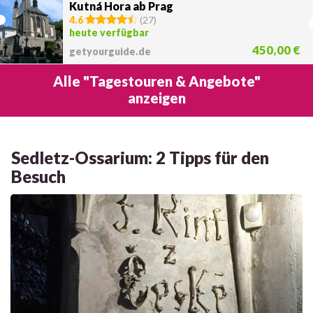
Kutná Hora ab Prag
4.6
(
27
)
heute verfügbar
450,00 €
getyourguide.de
Alle "Tagestouren & Angebote"
anzeigen
Sedletz-Ossarium: 2 Tipps für den
Besuch