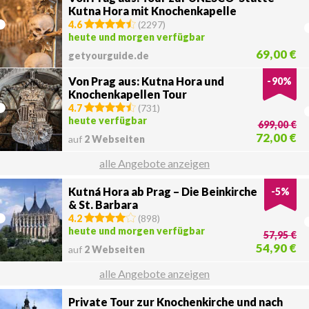
Kutna Hora mit Knochenkapelle
4.6
(
2297
)
heute und morgen verfügbar
69,00 €
getyourguide.de
Von Prag aus: Kutna Hora und
-
90
%
Knochenkapellen Tour
4.7
(
731
)
heute verfügbar
699,00 €
72,00 €
auf
2 Webseiten
alle Angebote anzeigen
Kutná Hora ab Prag – Die Beinkirche
-
5
%
& St. Barbara
4.2
(
898
)
heute und morgen verfügbar
57,95 €
54,90 €
auf
2 Webseiten
alle Angebote anzeigen
Private Tour zur Knochenkirche und nach