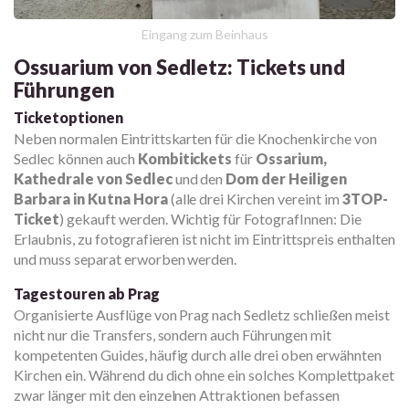
Eingang zum Beinhaus
Ossuarium von Sedletz: Tickets und
Führungen
Ticketoptionen
Neben normalen Eintrittskarten für die Knochenkirche von
Sedlec können auch
Kombitickets
für
Ossarium,
Kathedrale von Sedlec
und den
Dom der Heiligen
Barbara in Kutna Hora
(alle drei Kirchen vereint im
3TOP-
Ticket
) gekauft werden. Wichtig für FotografInnen: Die
Erlaubnis, zu fotografieren ist nicht im Eintrittspreis enthalten
und muss separat erworben werden.
Tagestouren ab Prag
Organisierte Ausflüge von Prag nach Sedletz schließen meist
nicht nur die Transfers, sondern auch Führungen mit
kompetenten Guides, häufig durch alle drei oben erwähnten
Kirchen ein. Während du dich ohne ein solches Komplettpaket
zwar länger mit den einzelnen Attraktionen befassen