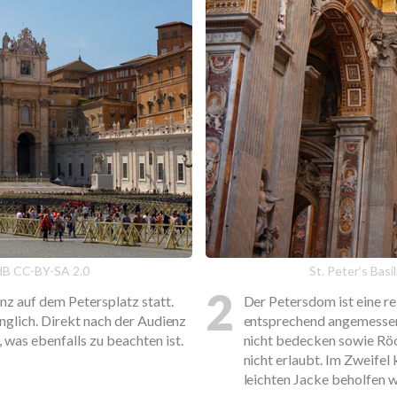
VdB CC-BY-SA 2.0
St. Peter’s Bas
2
nz auf dem Petersplatz statt.
Der Petersdom ist eine re
änglich. Direkt nach der Audienz
entsprechend angemessen 
was ebenfalls zu beachten ist.
nicht bedecken sowie Röck
nicht erlaubt. Im Zweifel
leichten Jacke beholfen 