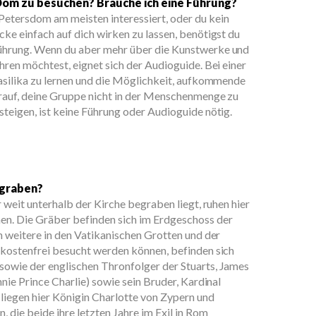
 Dom zu besuchen? Brauche ich eine Führung?
etersdom am meisten interessiert, oder du kein
cke einfach auf dich wirken zu lassen, benötigst du
Führung. Wenn du aber mehr über die Kunstwerke und
hren möchtest, eignet sich der Audioguide. Bei einer
Basilika zu lernen und die Möglichkeit, aufkommende
arauf, deine Gruppe nicht in der Menschenmenge zu
steigen, ist keine Führung oder Audioguide nötig.
egraben?
r weit unterhalb der Kirche begraben liegt, ruhen hier
en. Die Gräber befinden sich im Erdgeschoss der
ch weitere in den Vatikanischen Grotten und der
 kostenfrei besucht werden können, befinden sich
sowie der englischen Thronfolger der Stuarts, James
nnie Prince Charlie) sowie sein Bruder, Kardinal
liegen hier Königin Charlotte von Zypern und
 die beide ihre letzten Jahre im Exil in Rom