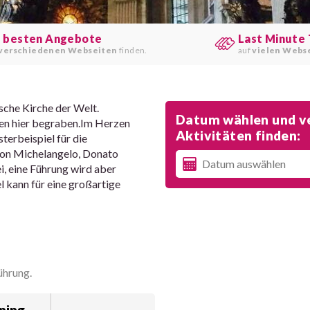
e besten Angebote
Last Minute 
verschiedenen Webseiten
finden.
auf
vielen Webs
sche Kirche der Welt.
Datum wählen und ve
den hier begraben.Im Herzen
Aktivitäten finden:
sterbeispiel für die
 von Michelangelo, Donato
ei, eine Führung wird aber
 kann für eine großartige
ührung.
ning