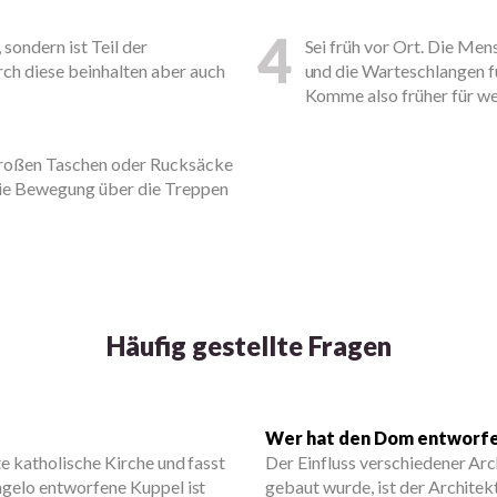
4
 sondern ist Teil der
Sei früh vor Ort. Die M
h diese beinhalten aber auch
und die Warteschlangen f
Komme also früher für we
e großen Taschen oder Rucksäcke
die Bewegung über die Treppen
Häufig gestellte Fragen
Wer hat den Dom entworf
e katholische Kirche und fasst
Der Einfluss verschiedener Arch
ngelo entworfene Kuppel ist
gebaut wurde, ist der Archite