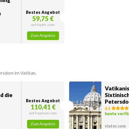
n
Bestes Angebot
59,75 €
auf tiqets.com
Zum Angebot
ersdom im Vatikan.
Vatikani
d die
Sixtinisc
Bestes Angebot
Petersdo
110,41 €
s
4.5
auf headout.com
heute verfü
Zum Angebot
viator.com