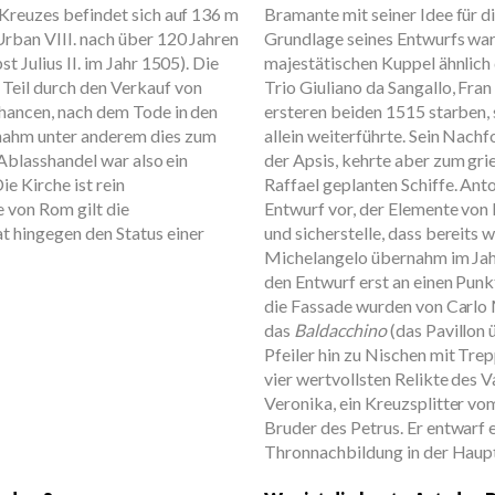
 Kreuzes befindet sich auf 136 m
Bramante mit seiner Idee für 
rban VIII. nach über 120 Jahren
Grundlage seines Entwurfs war 
t Julius II. im Jahr 1505). Die
majestätischen Kuppel ähnlic
Teil durch den Verkauf von
Trio Giuliano da Sangallo, Fra
Chancen, nach dem Tode in den
ersteren beiden 1515 starben, 
nahm unter anderem dies zum
allein weiterführte. Sein Nachf
 Ablasshandel war also ein
der Apsis, kehrte aber zum gri
e Kirche ist rein
Raffael geplanten Schiffe. Ant
e von Rom gilt die
Entwurf vor, der Elemente von
 hingegen den Status einer
und sicherstelle, dass bereits
Michelangelo übernahm im Jah
den Entwurf erst an einen Punk
die Fassade wurden von Carlo
das
Baldacchino
(das Pavillon
Pfeiler hin zu Nischen mit Tr
vier wertvollsten Relikte des V
Veronika, ein Kreuzsplitter vo
Bruder des Petrus. Er entwarf eb
Thronnachbildung in der Haupt