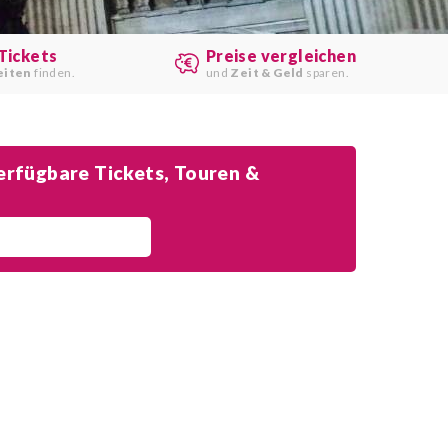
Tickets
Preise vergleichen
eiten
finden.
und
Zeit & Geld
sparen.
rfügbare Tickets, Touren &