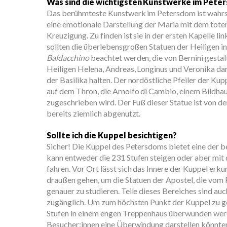
Was sind die wichtigsten Kunstwerke im Pete
Das berühmteste Kunstwerk im Petersdom ist wahrs
eine emotionale Darstellung der Maria mit dem toten
Kreuzigung. Zu finden ist sie in der ersten Kapelle 
sollten die überlebensgroßen Statuen der Heiligen i
Baldacchino
beachtet werden, die von Bernini gestalt
Heiligen Helena, Andreas, Longinus und Veronika dar,
der Basilika halten. Der nordöstliche Pfeiler der Kup
auf dem Thron, die Arnolfo di Cambio, einem Bildhau
zugeschrieben wird. Der Fuß dieser Statue ist von den
bereits ziemlich abgenutzt.
Sollte ich die Kuppel besichtigen?
Sicher! Die Kuppel des Petersdoms bietet eine der 
kann entweder die 231 Stufen steigen oder aber mit
fahren. Vor Ort lässt sich das Innere der Kuppel erk
draußen gehen, um die Statuen der Apostel, die vom P
genauer zu studieren. Teile dieses Bereiches sind auc
zugänglich. Um zum höchsten Punkt der Kuppel zu g
Stufen in einem engen Treppenhaus überwunden werd
Besucher:innen eine Überwindung darstellen könnten