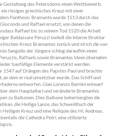
die Gestaltung des Petersdoms einen Wettbewerb.
ein riesiges griechisches Kreuz mit einer
h dem Pantheon. Bramante wurde 1513 durch das
n Giocondo und Raffael ersetzt, von denen die
sodass Raffael bis zu seinem Tod 1520 die Arbeit
olger Baldassare Peruzzi beließ die interne Struktur
echischen Kreuz Bramantes zurück und strich die von
onio Sangallo der Jüngere schlug daraufhin einen
 Peruzzis, Raffaels sowie Bramantes Ideen übernahm
 wieder baufällige Elemente verstärkt werden.
r 1547 auf Drängen des Papstes Paul und brachte
t, an dem er real umsetzbar wurde. Das Schiff und
 Maderno entworfen. Gian Lorenzo Bernini entwarf
 über dem Hauptaltar) und veränderte Bramantes
eppen zu Balkonen. Dies Balkone beherbergten die
atikan, die Heilige Lanze, das Schweißtuch der
m Heiligen Kreuz und eine Reliquie des Hl. Andreas,
enfalls die Cathedra Petri, eine stilisierte
apsis.