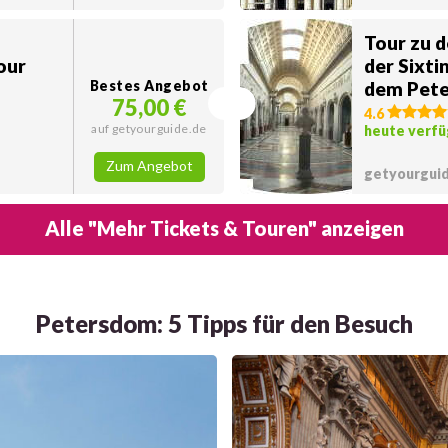
Tour zu 
our
der Sixti
Bestes Angebot
dem Pet
75,00 €
4.6
auf getyourguide.de
heute verfü
Zum Angebot
getyourgui
Alle "Mehr Tickets & Touren" anzeigen
Petersdom: 5 Tipps für den Besuch