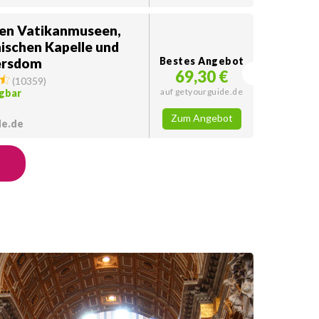
den Vatikanmuseen,
nischen Kapelle und
ersdom
Bestes Angebot
69,30 €
(
10359
)
auf getyourguide.de
gbar
Zum Angebot
de.de