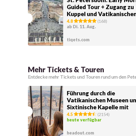
Guided Tour + Zugang zu
Kuppel und Vatikanische
Grotten
4.8
(
168
)
ab Di. 11. Aug.
tiqets.com
Mehr Tickets & Touren
Entdecke mehr Tickets und Touren rund um den Pet
Führung durch die
Vatikanischen Museen un
Sixtinische Kapelle mit
Besteigung der Kuppel de
4.5
(
2154
)
heute verfügbar
Petersdoms
headout.com