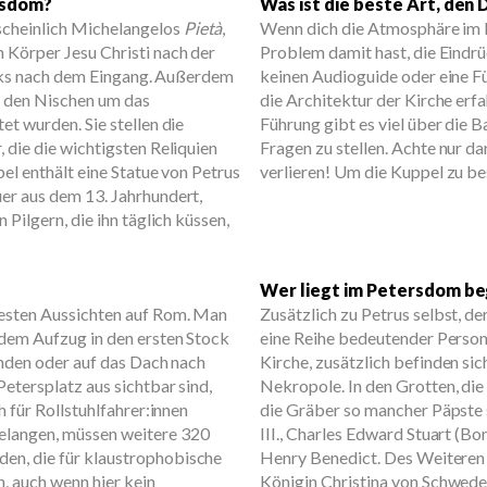
rsdom?
Was ist die beste Art, den
cheinlich Michelangelos
Pietà
,
Wenn dich die Atmosphäre im P
 Körper Jesu Christi nach der
Problem damit hast, die Eindrü
links nach dem Eingang. Außerdem
keinen Audioguide oder eine 
n den Nischen um das
die Architektur der Kirche erfa
et wurden. Sie stellen die
Führung gibt es viel über die 
 die die wichtigsten Reliquien
Fragen zu stellen. Achte nur d
pel enthält eine Statue von Petrus
verlieren! Um die Kuppel zu be
er aus dem 13. Jahrhundert,
 Pilgern, die ihn täglich küssen,
Wer liegt im Petersdom b
besten Aussichten auf Rom. Man
Zusätzlich zu Petrus selbst, de
 dem Aufzug in den ersten Stock
eine Reihe bedeutender Person
unden oder auf das Dach nach
Kirche, zusätzlich befinden si
etersplatz aus sichtbar sind,
Nekropole. In den Grotten, die
h für Rollstuhlfahrer:innen
die Gräber so mancher Päpste 
elangen, müssen weitere 320
III., Charles Edward Stuart (Bo
en, die für klaustrophobische
Henry Benedict. Des Weiteren 
, auch wenn hier kein
Königin Christina von Schweden,