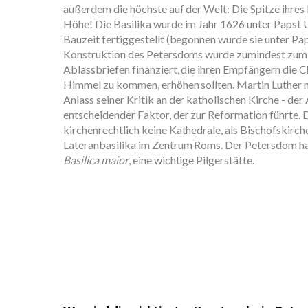
außerdem die höchste auf der Welt: Die Spitze ihres
Höhe! Die Basilika wurde im Jahr 1626 unter Papst U
Bauzeit fertiggestellt (begonnen wurde sie unter Paps
Konstruktion des Petersdoms wurde zumindest zum 
Ablassbriefen finanziert, die ihren Empfängern die 
Himmel zu kommen, erhöhen sollten. Martin Luther 
Anlass seiner Kritik an der katholischen Kirche - der
entscheidender Faktor, der zur Reformation führte. Di
kirchenrechtlich keine Kathedrale, als Bischofskirch
Lateranbasilika im Zentrum Roms. Der Petersdom hat
Basilica maior
, eine wichtige Pilgerstätte.