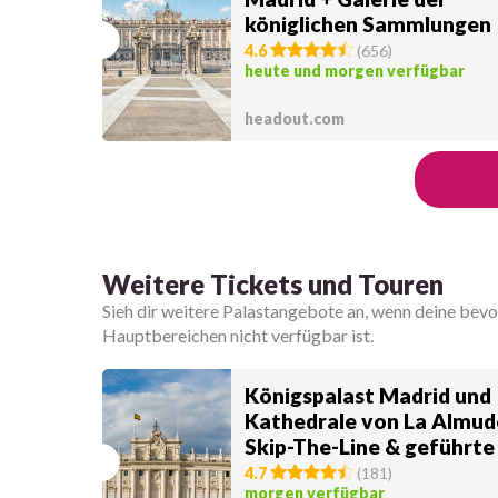
königlichen Sammlungen
Tickets
4.6
(
656
)
heute und morgen verfügbar
headout.com
Weitere Tickets und Touren
Sieh dir weitere Palastangebote an, wenn deine bev
Hauptbereichen nicht verfügbar ist.
Königspalast Madrid und
Kathedrale von La Almud
Skip-The-Line & geführte
4.7
(
181
)
morgen verfügbar