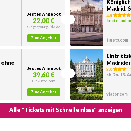
Königlich
Madrid: S
Bestes Angebot
4.5
22,00 €
heute und 
auf getyourguide.de
Zum Angebot
tiqets.com
Eintritts
t ohne
Madrider
Bestes Angebot
3.0
39,60 €
ab Do. 13. A
auf viator.com
Zum Angebot
viator.com
Alle "Tickets mit Schnelleinlass" anzeigen