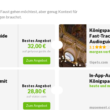
e Faust gehen möchtest, aber genug Kontext für
gen brauchst.
Königspa
uide
Fast-Trac
Bestes Angebot
Audiogui
32,00 €
3.1
auf getyourguide.de
morgen ver
Zum Angebot
tiqets.com
In-App-A
 mit
Königspa
Bestes Angebot
heute und 
28,80 €
auf viator.com
Zum Angebot
musement.