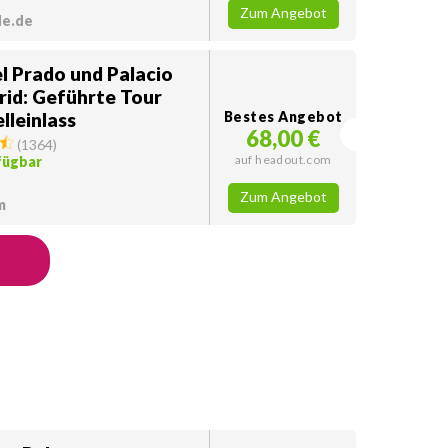
Zum Angebot
de.de
l Prado und Palacio
rid: Geführte Tour
lleinlass
Bestes Angebot
68,00 €
(
1364
)
auf headout.com
fügbar
Zum Angebot
m