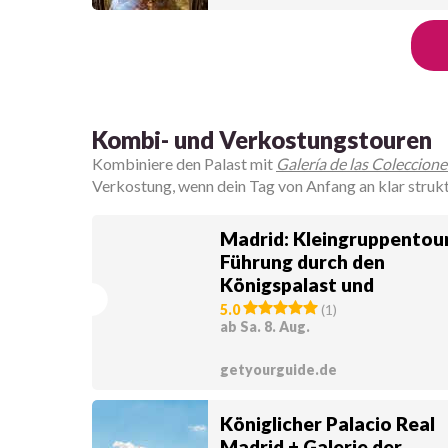
Kombi- und Verkostungstouren
Kombiniere den Palast mit
Galería de las Coleccione
Verkostung, wenn dein Tag von Anfang an klar struktur
Madrid: Kleingruppentou
Führung durch den
Königspalast und
Weinverkostung
5.0
(
1
)
ab Sa. 8. Aug.
getyourguide.de
Königlicher Palacio Real
Madrid + Galerie der