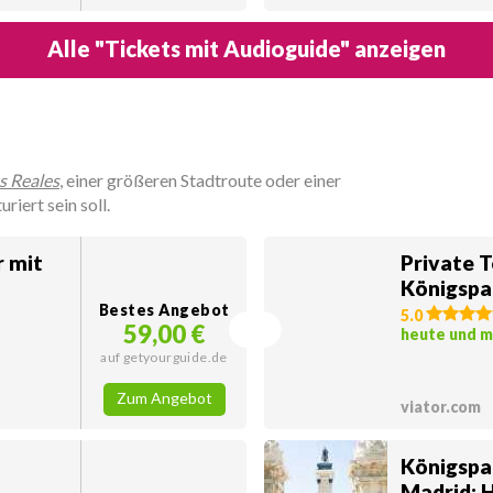
Alle "Tickets mit Audioguide" anzeigen
s Reales
, einer größeren Stadtroute oder einer
iert sein soll.
r mit
Private 
Königspa
Bestes Angebot
5.0
59,00 €
heute und 
auf getyourguide.de
Zum Angebot
viator.com
Königspa
Madrid: 