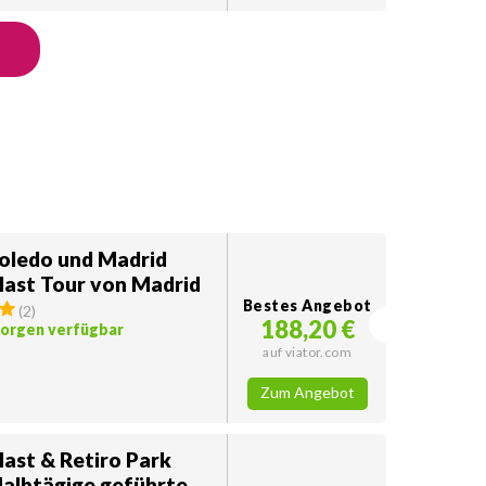
Toledo und Madrid
last Tour von Madrid
Bestes Angebot
(
2
)
188,20 €
morgen verfügbar
auf viator.com
Zum Angebot
last & Retiro Park
Halbtägige geführte