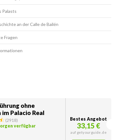
s Palasts
chichte an der Calle de Bailén
te Fragen
formationen
Führung ohne
 im Palacio Real
Bestes Angebot
(
2918
)
33,15 €
morgen verfügbar
auf getyourguide.de