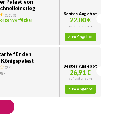
er Palast von
chnelleinstieg
Bestes Angebot
(
1630
)
22,00 €
morgen verfügbar
auf tiqets.com
Zum Angebot
karte für den
 Königspalast
Bestes Angebot
(
22
)
26,91 €
ug.
auf viator.com
Zum Angebot