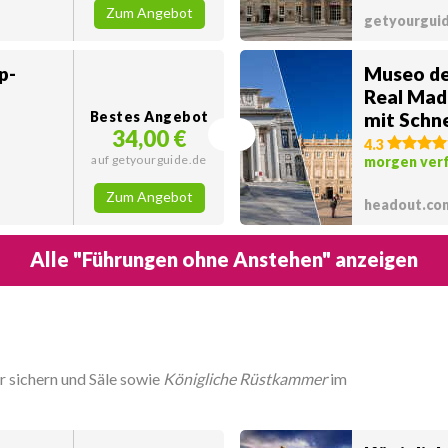
Zum Angebot
getyourgui
p-
Museo de
Real Mad
Bestes Angebot
mit Schne
34,00 €
4.3
auf getyourguide.de
morgen ver
Zum Angebot
headout.co
Alle "Führungen ohne Anstehen" anzeigen
er sichern und Säle sowie
Königliche Rüstkammer
im