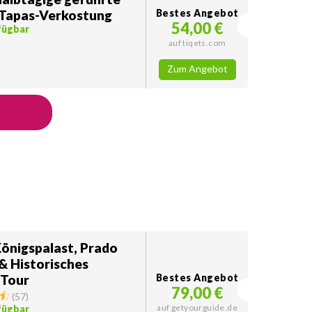
 Tapas-Verkostung
Bestes Angebot
54,00 €
fügbar
auf tiqets.com
Zum Angebot
Königspalast, Prado
 Historisches
 Tour
Bestes Angebot
79,00 €
(
57
)
auf getyourguide.de
fügbar