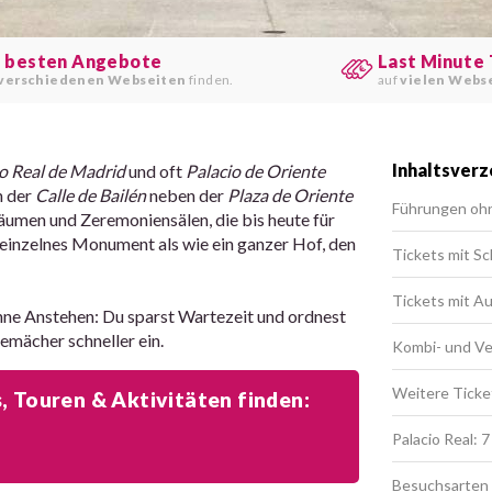
e besten Angebote
Last Minute 
verschiedenen Webseiten
finden.
auf
vielen Webs
Inhaltsverz
o Real de Madrid
und oft
Palacio de Oriente
n der
Calle de Bailén
neben der
Plaza de Oriente
Führungen oh
äumen und Zeremoniensälen, die bis heute für
 einzelnes Monument als wie ein ganzer Hof, den
Tickets mit Sc
Tickets mit A
ohne Anstehen: Du sparst Wartezeit und ordnest
emächer schneller ein.
Kombi- und V
Weitere Ticke
 Touren & Aktivitäten finden:
Palacio Real: 
Besuchsarten 