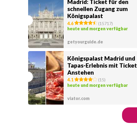
Madrid: Ticket für den
schnellen Zugang zum
Königspalast
4.6
(
15717
)
heute und morgen verfügbar
getyourguide.de
Königspalast Madrid und
Tapas-Erlebnis mit Ticke
Anstehen
4.1
(
15
)
heute und morgen verfügbar
viator.com