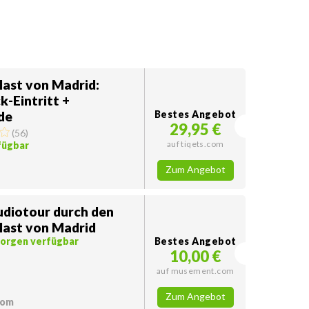
last von Madrid:
k-Eintritt +
de
Bestes Angebot
29,95 €
(
56
)
auf tiqets.com
fügbar
Zum Angebot
udiotour durch den
last von Madrid
morgen verfügbar
Bestes Angebot
10,00 €
auf musement.com
Zum Angebot
com