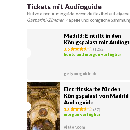
Tickets mit Audioguide
Nutze einen Audioguide, wenn du flexibel auf eigen
Gasparini-Zimmer
, Kapelle und königliche Sammlun
Madrid: Eintritt in den
Königspalast mit Audiog
3.6
(
1252
)
heute und morgen verfügbar
getyourguide.de
Eintrittskarte für den
Königspalast von Madrid
Audioguide
3.3
(
87
)
morgen verfügbar
viator.com