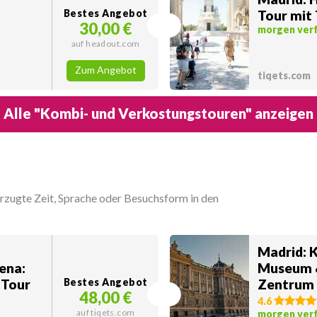
Bestes Angebot
Tour mit
30,00 €
morgen ver
auf headout.com
Zum Angebot
tiqets.com
Alle "Kombi- und Verkostungstouren" anzeigen
orzugte Zeit, Sprache oder Besuchsform in den
Madrid: 
ena:
Museum &
 Tour
Bestes Angebot
Zentrum
48,00 €
4.6
auf tiqets.com
morgen ver