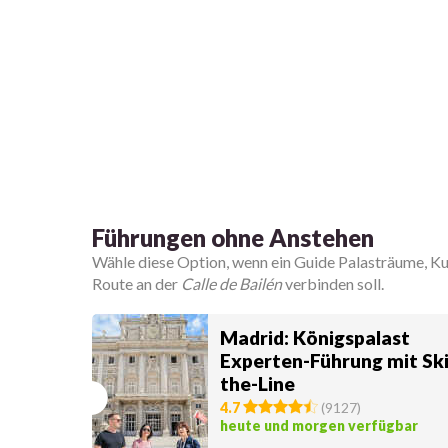
Führungen ohne Anstehen
Wähle diese Option, wenn ein Guide Palasträume, Kun
Route an der
Calle de Bailén
verbinden soll.
Madrid: Königspalast
Experten-Führung mit Ski
the-Line
4.7
(
9127
)
heute und morgen verfügbar