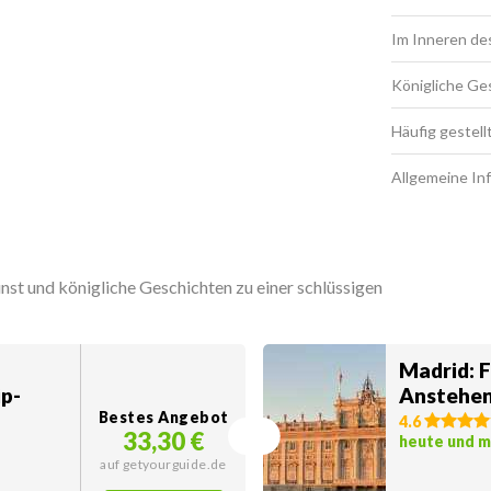
Im Inneren de
Königliche Ges
Häufig gestell
Allgemeine In
st und königliche Geschichten zu einer schlüssigen
Madrid: 
p-
Anstehen
Bestes Angebot
4.6
33,30 €
heute und 
auf getyourguide.de