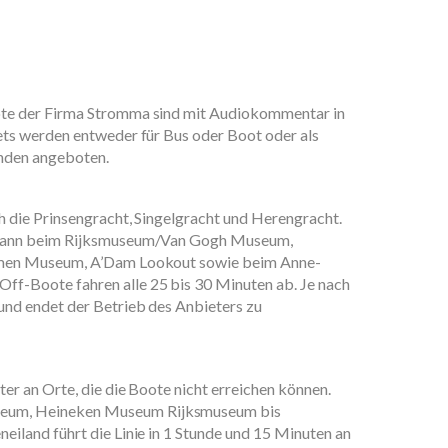
te der Firma Stromma sind mit Audiokommentar in
ets werden entweder für Bus oder Boot oder als
unden angeboten.
 die Prinsengracht, Singelgracht und Herengracht.
 kann beim Rijksmuseum/Van Gogh Museum,
imen Museum, A’Dam Lookout sowie beim Anne-
f-Boote fahren alle 25 bis 30 Minuten ab. Je nach
nd endet der Betrieb des Anbieters zu
er an Orte, die die Boote nicht erreichen können.
um, Heineken Museum Rijksmuseum bis
iland führt die Linie in 1 Stunde und 15 Minuten an