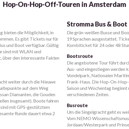
Hop-On-Hop-Off-Touren in Amsterdam
Stromma Bus & Boot
g bieten die Möglichkeit, in
Die grün-weißen Busse und Boo
ommen. Es gibt Tickets nur für
19 Sprachen ausgestattet. Tick
Bus und Boot verfügbar. Gültig
Kombiticket für 24 oder 48 St
ote sind mit WLAN und
Bootsroute
 über den interessante Fakten
Die angebotene Tour führt durch
Aus- und eingestiegen werden
Vondelpark, Nationalen Marit
acht weiter durch die Nieuwe
Frank-Haus. Die Hop-On-Hop-Of
altepunkte auf dem Weg
Saison und Wochentag beginnt u
ssan Diamanten, die Gouden
verschiedenen Zeiten.
llen insgesamt). Boote fahren
Busroute
d sind mit GPS-gestütztem
Um die Singelgracht geht es weit
gesamte Runde dauert etwa 2
Vom NEMO Wissenschaftsmuse
Jordaan/Westerpark und Prinsene