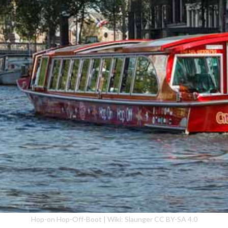
Hop-on Hop-Off-Boot | Wiki: Slaunger CC BY-SA 4.0