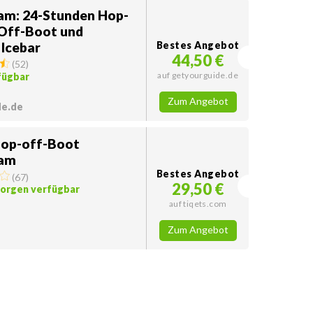
m: 24-Stunden Hop-
Off-Boot und
 Icebar
Bestes Angebot
44,50 €
(
52
)
auf getyourguide.de
fügbar
Zum Angebot
de.de
op-off-Boot
am
Bestes Angebot
(
67
)
29,50 €
morgen verfügbar
auf tiqets.com
Zum Angebot