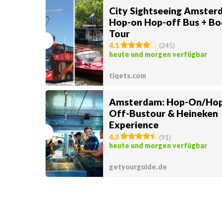
City Sightseeing Amster
Hop-on Hop-off Bus + Bo
Tour
4.1
(
245
)
heute und morgen verfügbar
tiqets.com
Amsterdam: Hop-On/Hop
Off-Bustour & Heineken
Experience
4.3
(
91
)
heute und morgen verfügbar
getyourguide.de