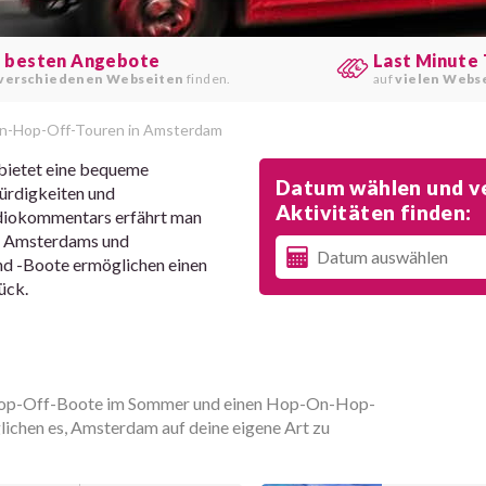
e besten Angebote
Last Minute 
verschiedenen Webseiten
finden.
auf
vielen Webs
-Hop-Off-Touren in Amsterdam
bietet eine bequeme
Datum wählen und ve
würdigkeiten und
Aktivitäten finden:
udiokommentars erfährt man
en Amsterdams und
d -Boote ermöglichen einen
ück.
n-Hop-Off-Boote im Sommer und einen Hop-On-Hop-
ichen es, Amsterdam auf deine eigene Art zu