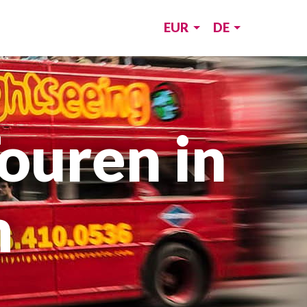
EUR
DE
ouren in
m