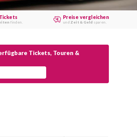
Tickets
Preise vergleichen
eiten
finden.
und
Zeit & Geld
sparen.
rfügbare Tickets, Touren &