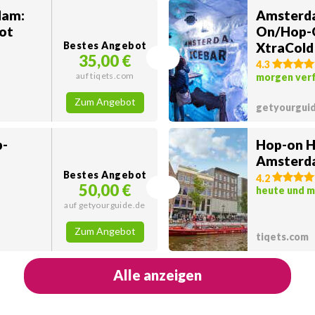
dam:
Amsterda
ot
On/Hop-
Bestes Angebot
XtraCold
35,00 €
4.3
auf tiqets.com
morgen ver
Zum Angebot
getyourgui
-
Hop-on H
Amsterd
Bestes Angebot
4.2
50,00 €
heute und 
auf getyourguide.de
Zum Angebot
tiqets.com
Alle anzeigen