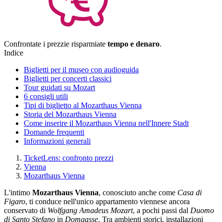
Confrontate i prezzi
e risparmiate
tempo e denaro
.
Indice
Biglietti per il museo con audioguida
Biglietti per concerti classici
Tour guidati su Mozart
6 consigli utili
Tipi di biglietto al Mozarthaus Vienna
Storia del Mozarthaus Vienna
Come inserire il Mozarthaus Vienna nell'Innere Stadt
Domande frequenti
Informazioni generali
TicketLens: confronto prezzi
Vienna
Mozarthaus Vienna
L'intimo
Mozarthaus Vienna
, conosciuto anche come
Casa di
Figaro
, ti conduce nell'unico appartamento viennese ancora
conservato di
Wolfgang Amadeus Mozart
, a pochi passi dal
Duomo
di Santo Stefano
in
Domgasse
. Tra ambienti storici, installazioni