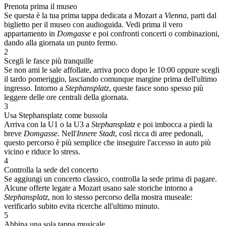
Prenota prima il museo
Se questa è la tua prima tappa dedicata a Mozart a
Vienna
, parti dal
biglietto per il museo con audioguida. Vedi prima il vero
appartamento in
Domgasse
e poi confronti concerti o combinazioni,
dando alla giornata un punto fermo.
2
Scegli le fasce più tranquille
Se non ami le sale affollate, arriva poco dopo le 10:00 oppure scegli
il tardo pomeriggio, lasciando comunque margine prima dell'ultimo
ingresso. Intorno a
Stephansplatz
, queste fasce sono spesso più
leggere delle ore centrali della giornata.
3
Usa Stephansplatz come bussola
Arriva con la U1 o la U3 a
Stephansplatz
e poi imbocca a piedi la
breve
Domgasse
. Nell'
Innere Stadt
, così ricca di aree pedonali,
questo percorso è più semplice che inseguire l'accesso in auto più
vicino e riduce lo stress.
4
Controlla la sede del concerto
Se aggiungi un concerto classico, controlla la sede prima di pagare.
Alcune offerte legate a Mozart usano sale storiche intorno a
Stephansplatz
, non lo stesso percorso della mostra museale:
verificarlo subito evita ricerche all'ultimo minuto.
5
Abbina una sola tappa musicale