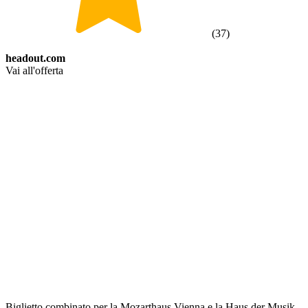
(
37
)
headout.com
Vai all'offerta
Biglietto combinato per la Mozarthaus Vienna e la Haus der Musik