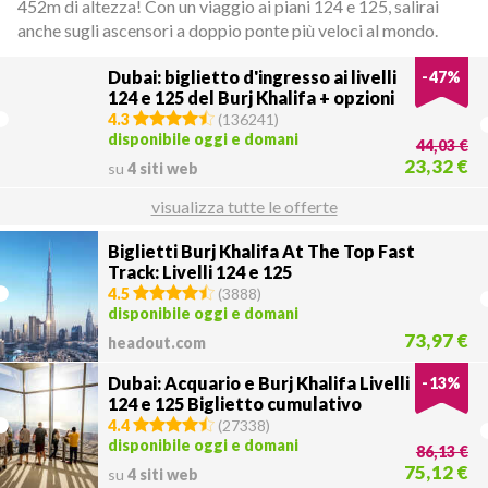
452m di altezza! Con un viaggio ai piani 124 e 125, salirai
anche sugli ascensori a doppio ponte più veloci al mondo.
Dubai: biglietto d'ingresso ai livelli
-
47
%
124 e 125 del Burj Khalifa + opzioni
4.3
(
136241
)
disponibile oggi e domani
44,03 €
23,32 €
su
4 siti web
visualizza tutte le offerte
Biglietti Burj Khalifa At The Top Fast
Track: Livelli 124 e 125
4.5
(
3888
)
disponibile oggi e domani
73,97 €
headout.com
Dubai: Acquario e Burj Khalifa Livelli
-
13
%
124 e 125 Biglietto cumulativo
4.4
(
27338
)
disponibile oggi e domani
86,13 €
75,12 €
su
4 siti web