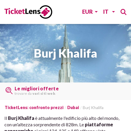
EUR
IT
Burj Khalifa
Trovate i biglietti last minute
su
molti siti web
TicketLens: confronto prezzi
Dubai
Burj Khalifa
Il
Burj Khalifa
è attualmente l'edificio più alto del mondo,
con un'altezza sorprendente di 828m. Le
piattaforme
panoramiche
ai piani 124, 125 e 148 offrono viste