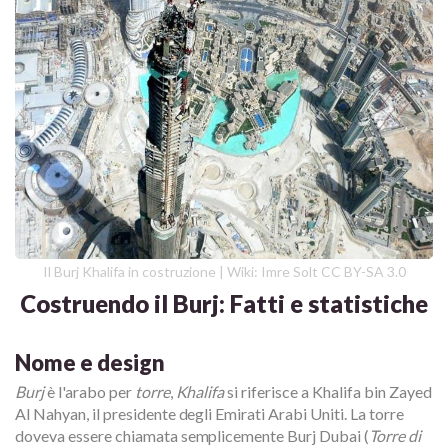
Il Burj Khalifa in costruzione | Wiki: Imre Solt CC BY-SA 3.0
Costruendo il Burj: Fatti e statistiche
Nome e design
Burj
è l'arabo per
torre
,
Khalifa
si riferisce a Khalifa bin Zayed
Al Nahyan, il presidente degli Emirati Arabi Uniti. La torre
doveva essere chiamata semplicemente Burj Dubai (
Torre di