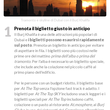
Tramonto e skyline di Dubai con il Burj Khalifa
1
Prenota il biglietto giusto in anticipo
Il Burj Khalifa è una delle attrazioni più popolari di
Dubai e
i biglietti possono esaurirsi rapidamente
sul posto
. Prenota un biglietto in anticipo per evitare
di aspettare in fila. I biglietti sono più costosi nelle
prime ore del mattino
prima dell'alba o prima del
tramonto
. Per l'alba è necessario un biglietto speciale,
che include anche la colazione nel piccolo caffè al
primo piano dell'edificio.
Per le persone con un budget ridotto, il biglietto base
per
At The Top
senza l'opzione fast track è adatto. I
biglietti per
At The Top SKY
includono snack leggeri e i
biglietti speciali per
At The Top
includono caffè,
colazione o un pasto al ristorante
At.mosphere
, al
Burj
Club
o in uno dei ristoranti del
Complesso alberghiero