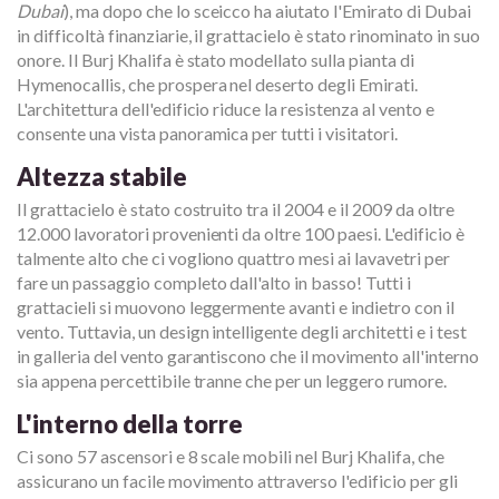
Dubai
), ma dopo che lo sceicco ha aiutato l'Emirato di Dubai
in difficoltà finanziarie, il grattacielo è stato rinominato in suo
onore. Il Burj Khalifa è stato modellato sulla pianta di
Hymenocallis, che prospera nel deserto degli Emirati.
L'architettura dell'edificio riduce la resistenza al vento e
consente una vista panoramica per tutti i visitatori.
Altezza stabile
Il grattacielo è stato costruito tra il 2004 e il 2009 da oltre
12.000 lavoratori provenienti da oltre 100 paesi. L'edificio è
talmente alto che ci vogliono quattro mesi ai lavavetri per
fare un passaggio completo dall'alto in basso! Tutti i
grattacieli si muovono leggermente avanti e indietro con il
vento. Tuttavia, un design intelligente degli architetti e i test
in galleria del vento garantiscono che il movimento all'interno
sia appena percettibile tranne che per un leggero rumore.
L'interno della torre
Ci sono 57 ascensori e 8 scale mobili nel Burj Khalifa, che
assicurano un facile movimento attraverso l'edificio per gli