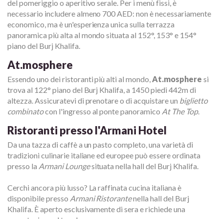
del pomeriggio o aperitivo serale. Per i menù fissi, è
necessario includere almeno 700 AED: non è necessariamente
economico, ma è un'esperienza unica sulla terrazza
panoramica più alta al mondo situata al 152°, 153° e 154°
piano del Burj Khalifa.
At.mosphere
Essendo uno dei ristoranti più alti al mondo,
At.mosphere
si
trova al 122° piano del Burj Khalifa, a 1450 piedi 442m di
altezza. Assicuratevi di prenotare o di acquistare un
biglietto
combinato
con l'ingresso al ponte panoramico
At The Top
.
Ristoranti presso l'Armani Hotel
Da una tazza di caffè a un pasto completo, una varietà di
tradizioni culinarie italiane ed europee può essere ordinata
presso la
Armani Lounge
situata nella hall del Burj Khalifa.
Cerchi ancora più lusso? La raffinata cucina italiana è
disponibile presso
Armani Ristorante
nella hall del Burj
Khalifa. È aperto esclusivamente di sera e richiede una