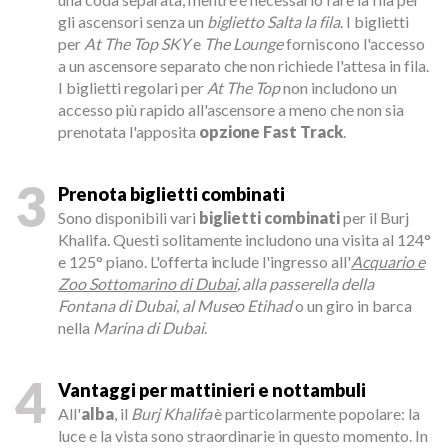
gli ascensori senza un
biglietto Salta la fila
. I biglietti
per
At The Top SKY
e
The Lounge
forniscono l'accesso
a un ascensore separato che non richiede l'attesa in fila.
I biglietti regolari per
At The Top
non includono un
accesso più rapido all'ascensore a meno che non sia
prenotata l'apposita
opzione Fast Track
.
3
Prenota biglietti combinati
Sono disponibili vari
biglietti combinati
per il Burj
Khalifa. Questi solitamente includono una visita al 124°
e 125° piano. L'offerta include l'ingresso all'
Acquario e
Zoo Sottomarino di Dubai
, alla passerella della
Fontana di Dubai, al Museo Etihad
o un giro in barca
nella
Marina di Dubai
.
4
Vantaggi per mattinieri e nottambuli
All'
alba
, il
Burj Khalifa
è particolarmente popolare: la
luce e la vista sono straordinarie in questo momento. In