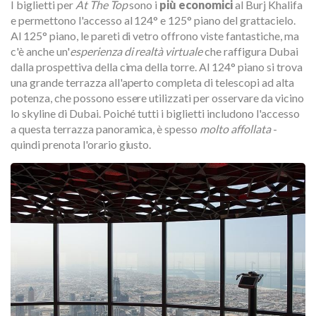
I biglietti per
At The Top
sono i
più economici
al Burj Khalifa
e permettono l'accesso al 124° e 125° piano del grattacielo.
Al 125° piano, le pareti di vetro offrono viste fantastiche, ma
c'è anche un'
esperienza di realtà virtuale
che raffigura Dubai
dalla prospettiva della cima della torre. Al 124° piano si trova
una grande terrazza all'aperto completa di telescopi ad alta
potenza, che possono essere utilizzati per osservare da vicino
lo skyline di Dubai. Poiché tutti i biglietti includono l'accesso
a questa terrazza panoramica, è spesso
molto affollata
-
quindi prenota l'orario giusto.