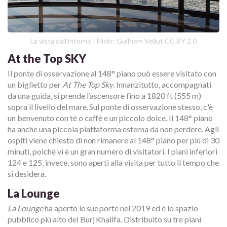
La vista dall'interno | Flickr: Guilhem Vellut CC BY 2.0
At the Top SKY
Il ponte di osservazione al 148° piano può essere visitato con
un biglietto per
At The Top Sky
. Innanzitutto, accompagnati
da una guida, si prende l'ascensore fino a 1820 ft (555 m)
sopra il livello del mare. Sul ponte di osservazione stesso, c'è
un benvenuto con tè o caffè e un piccolo dolce. Il 148° piano
ha anche una piccola piattaforma esterna da non perdere. Agli
ospiti viene chiesto di non rimanere al 148° piano per più di 30
minuti, poiché vi è un gran numero di visitatori. I piani inferiori
124 e 125, invece, sono aperti alla visita per tutto il tempo che
si desidera.
La Lounge
La Lounge
ha aperto le sue porte nel 2019 ed è lo spazio
pubblico più alto del Burj Khalifa. Distribuito su tre piani