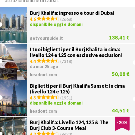
attrazioni uniche di Dubai.
Burj Khalifa: ingresso e tour di Dubai
4.6
(
2668
)
disponibile oggi e domani
138,41 €
getyourguide.it
I tuoi biglietti per il Burj Khalifa in cima:
livello 124 e 125 con esclusive esclusioni
4.4
(
7318
)
da mar 25 ago
50,08 €
headout.com
Biglietti per il Burj Khalifa Sunset: In cima
(livello 124 e 125)
4.3
(
1951
)
disponibile oggi e domani
44,51 €
headout.com
Burj Khalifa: Livello 124, 125 & The
-
20
%
Burj Club 3-Course Meal
4.2
(
9623
)