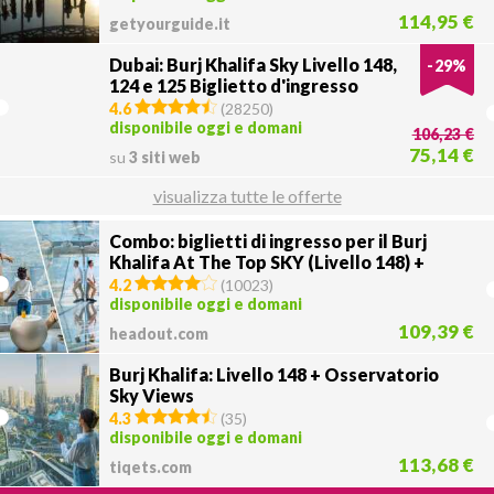
114,95 €
getyourguide.it
Dubai: Burj Khalifa Sky Livello 148,
-
29
%
124 e 125 Biglietto d'ingresso
4.6
(
28250
)
disponibile oggi e domani
106,23 €
75,14 €
su
3 siti web
visualizza tutte le offerte
Combo: biglietti di ingresso per il Burj
Khalifa At The Top SKY (Livello 148) +
Osservatorio Sky Views
4.2
(
10023
)
disponibile oggi e domani
109,39 €
headout.com
Burj Khalifa: Livello 148 + Osservatorio
Sky Views
4.3
(
35
)
disponibile oggi e domani
113,68 €
tiqets.com