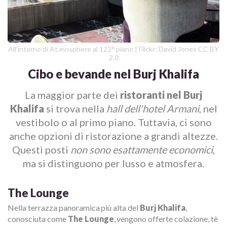
All'interno di At.mosphere al 122° piano | Flickr: David Jones CC BY
2.0
Cibo e bevande nel Burj Khalifa
La maggior parte dei
ristoranti nel Burj
Khalifa
si trova nella
hall dell'hotel Armani
, nel
vestibolo o al primo piano. Tuttavia, ci sono
anche opzioni di ristorazione a grandi altezze.
Questi posti
non sono esattamente economici
,
ma si distinguono per lusso e atmosfera.
The Lounge
Nella terrazza panoramica più alta del
Burj Khalifa
,
conosciuta come
The Lounge
, vengono offerte colazione, tè