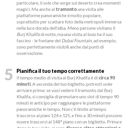
particolare, il sole che sorge sul deserto crea momenti
magici. Ma anche al
tramonto
una visita alle
piattaforme panoramiche è molto popolare,
soprattutto per scattare foto della metropoli immersa
nella luce dorata dell'alba. Meno persone visitano il
Burj Khalifa
di notte, ma una visita al buio ha il suo
fascino - le fontane del
Dubai Fountain
, ad esempio,
sono perfettamente visibili anche dai ponti di
osservazione.
5
Pianifica il tuo tempo correttamente
Il tempo medio di visita al Burj Khalifa è di
circa 90
minuti
. A seconda del tuo biglietto, potresti voler
arrivare prima: se vuoi vedere il tramonto dal Burj
Khalifa, si consiglia di prenotare uno slot di tempo 90
minuti in anticipo per raggiungere le piattaforme
panoramiche in tempo. Non c'è limite al tempo
trascorso ai piani 124 e 125, e fino a 30 minuti possono
essere trascorsi al 148° piano con un biglietto. Prima e
dopo la tua visita, ci sono
diverse altre attrazioni a