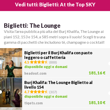
Vedi tutti: Biglietti: At the Top SKY
Biglietti: The Lounge
Visita l'area pubblica più alta del Burj Khalifa, The Lounge ai
piani 152, 153 e 154, a 585 metri sopra il suolo! Scegli tra una
gamma di pacchetti che includono tè, champagne o cocktail!
Biglietti per il Burj Khalifa con pasto
leggero o caffetteria
4.5
(
888
)
disponibile oggi e domani
181,16 €
headout.com
Burj Khalifa: The Lounge Biglietto al
livello 154
4.7
(
307
)
disponibile oggi e domani
181,10 €
tiqets.com