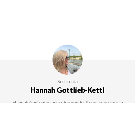
Scritto da
Hannah Gottlieb-Kettl
Hannah è un' entusiasta giramondo. Il suo amore per la
scoperta di nuovi luoghi l'ha portata in quasi tutti i continenti
del nostro pianeta. Ora Hannah condivide questa grande
passione con il mondo come creatrice di contenuti. Nei suoi
scritti, fornisce spunti interessanti e combina le sue