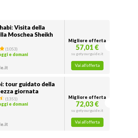
abi: Visita della
ella Moschea Sheikh
Migliore offerta
57,01 €
(
1053
)
su getyourguide.it
 oggi e domani
Vai all'offerta
e.it
: tour guidato della
mezza giornata
Migliore offerta
(
1351
)
72,03 €
 oggi e domani
su getyourguide.it
Vai all'offerta
e.it