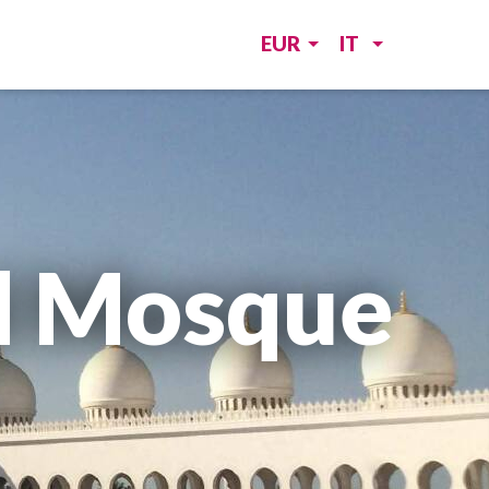
EUR
IT
d Mosque