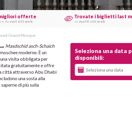
migliori offerte
Trovate i biglietti last 
are da
vari siti web
.
su
molti siti web
ayed Grand Mosque
(arabo مسجد الشيخ زايد
Masdschid asch-Schaich
Seleziona una data pe
di moschee moderne. È un
disponibili:
 una visita obbligata per
itata gratuitamente e offre
lla città attraverso Abu Dhabi
includono una sosta alla
saperne di più sulla