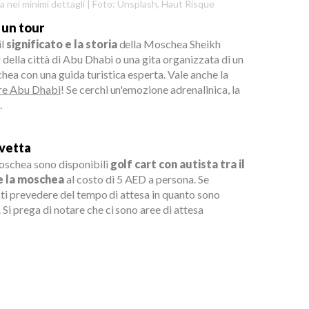
 nei minimi dettagli | Foto: Unsplash, Haut Risque
 un tour
il
significato e la storia
della Moschea Sheikh
r della città di Abu Dhabi o una gita organizzata di un
hea con una guida turistica esperta. Vale anche la
re Abu Dhabi
! Se cerchi un'emozione adrenalinica, la
.
avetta
oschea sono disponibili
golf cart con autista tra il
 e la moschea
al costo di 5 AED a persona. Se
esti prevedere del tempo di attesa in quanto sono
Si prega di notare che ci sono aree di attesa