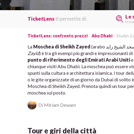
Le 
TicketLens
ti permette di:
trov
TicketLens: confronto prezzi
Abu Dhabi
Sheikh Z
La
Moschea di Sheikh Zayed
Zayid
) è tra gli esempi più grandi e impressionanti 
punto di riferimento degli Emirati Arabi Uniti
e
chiunque visiti Abu Dhabi. La moschea può essere vis
spunti sulla cultura e architettura islamica. I tour de
o le gite organizzate di un giorno da Dubai di solito 
Moschea di Sheikh Zayed. Prenota quindi un tour per 
moschea sul posto.
Di Miriam Dewam
Tour e giri della città