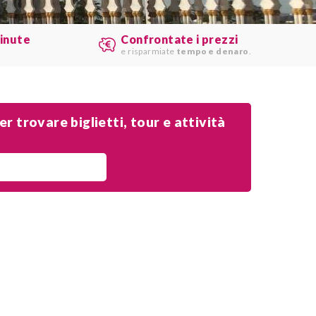
minute
Confrontate i prezzi
e risparmiate
tempo e denaro
.
r trovare biglietti, tour e attività