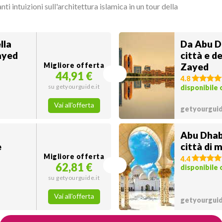
nti intuizioni sull'architettura islamica in un tour della
lla
Da Abu Dh
ayed
città e d
Migliore offerta
Zayed
44,91 €
4.8
su getyourguide.it
disponibile
Vai all'offerta
getyourguid
Abu Dhabi
e
città di 
Migliore offerta
4.4
62,81 €
disponibile
su getyourguide.it
Vai all'offerta
getyourguid