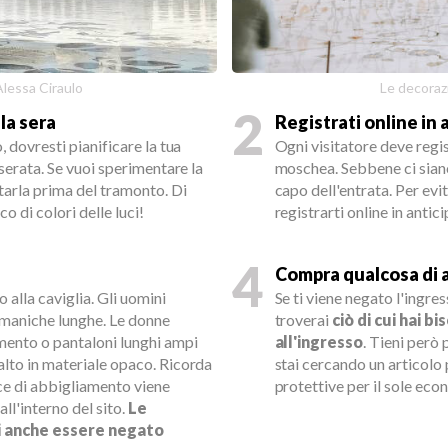
Alessa Ciraulo
Le decorazi
2
la sera
Registrati online in
, dovresti pianificare la tua
Ogni visitatore deve regist
 serata. Se vuoi sperimentare la
moschea. Sebbene ci siano 
itarla prima del tramonto. Di
capo dell'entrata. Per evi
o di colori delle luci!
registrarti online in antici
4
Compra qualcosa di 
 alla caviglia. Gli uomini
Se ti viene negato l'ingre
 maniche lunghe. Le donne
troverai
ciò di cui hai b
imento o pantaloni lunghi ampi
all'ingresso
. Tieni però 
alto in materiale opaco. Ricorda
stai cercando un articolo 
ice di abbigliamento viene
protettive per il sole eco
ll'interno del sito.
Le
ti anche essere negato