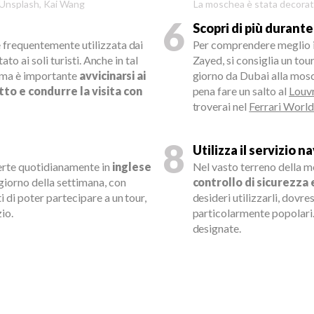
: Unsplash, Kai Wang
La moschea è stata decorata
6
Scopri di più durante
e frequentemente utilizzata dai
Per comprendere meglio 
tato ai soli turisti. Anche in tal
Zayed, si consiglia un tou
i, ma è importante
avvicinarsi ai
giorno da Dubai alla mosc
tto e condurre la visita con
pena fare un salto al
Louv
troverai nel
Ferrari World
8
Utilizza il servizio n
erte quotidianamente in
inglese
Nel vasto terreno della m
 giorno della settimana, con
controllo di sicurezza
i di poter partecipare a un tour,
desideri utilizzarli, dovr
io.
particolarmente popolari. 
designate.