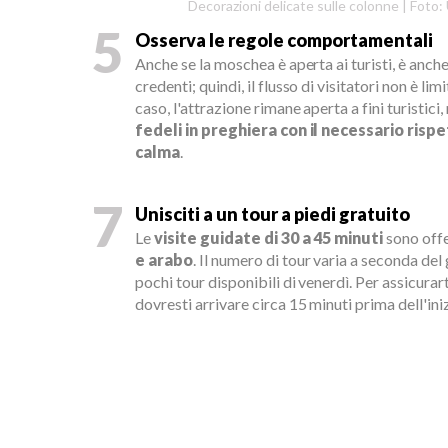
Decorazioni delicate sulle colonne | Foto
5
Osserva le regole comportamentali
Anche se la moschea è aperta ai turisti, è anch
credenti; quindi, il flusso di visitatori non è limi
caso, l'attrazione rimane aperta a fini turistic
fedeli in preghiera con il necessario rispe
calma
.
7
Unisciti a un tour a piedi gratuito
Le
visite guidate di 30 a 45 minuti
sono off
e arabo
. Il numero di tour varia a seconda del
pochi tour disponibili di venerdì. Per assicurart
dovresti arrivare circa 15 minuti prima dell'iniz