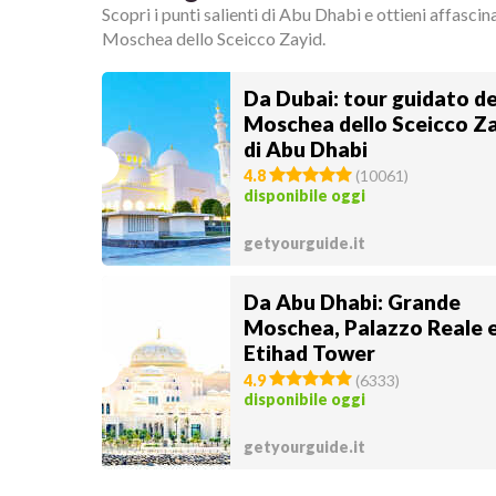
Scopri i punti salienti di Abu Dhabi e ottieni affascina
Moschea dello Sceicco Zayid.
Da Dubai: tour guidato de
Moschea dello Sceicco Z
di Abu Dhabi
4.8
(
10061
)
disponibile oggi
getyourguide.it
Da Abu Dhabi: Grande
Moschea, Palazzo Reale 
Etihad Tower
4.9
(
6333
)
disponibile oggi
getyourguide.it