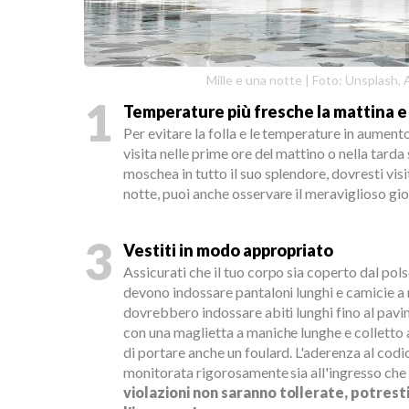
Mille e una notte | Foto: Unsplash, 
1
Temperature più fresche la mattina e 
Per evitare la folla e le temperature in aumento
visita nelle prime ore del mattino o nella tarda
moschea in tutto il suo splendore, dovresti vis
notte, puoi anche osservare il meraviglioso gioc
3
Vestiti in modo appropriato
Assicurati che il tuo corpo sia coperto dal polso
devono indossare pantaloni lunghi e camicie a
dovrebbero indossare abiti lunghi fino al pav
con una maglietta a maniche lunghe e colletto 
di portare anche un foulard. L'aderenza al cod
monitorata rigorosamente sia all'ingresso che a
violazioni non saranno tollerate, potres