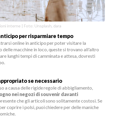
oni interne | Foto: Unsplash, dara
 anticipo per risparmiare tempo
rarsi online in anticipo per poter visitare la
delle macchine in loco, queste si trovano all'altro
tare lunghi tempi di camminata e attesa, dovresti
po.
appropriato se necessario
sso a causa delle rigide regole di abbigliamento,
isogno nei negozi di souvenir davanti
presente che gli articoli sono solitamente costosi. Se
per coprire i polsi, puoi chiedere per delle maniche
nomiche.