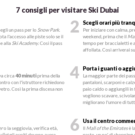
7 consigli per visitare Ski Dubai
2
Scegli orari più tranq
egli un pass per lo
Snow Park
.
Per iniziare con calma, pr
a l'accesso alle piste solo se il
weekend, prima che il
Mal
e alla
Ski Academy
. Così il pass
tempo per braccialetti e 
affollata. Così arriverai s
4
Porta i guanti o aggiu
va circa
40 minuti
prima della
La maggior parte dei pas
contro con l'istruttore richiedono
pantaloni, scarponi e calz
vetro. Così la prima discesa non
paio caldo o aggiungili in
vogliono scavare, scivolar
migliorano l'umore di tutt
6
Usa il centro comme
er
o la seggiovia, verifica età,
Il
Mall of the Emirates
è l
llet
gli ospiti devono avere
pasto, un po' di shopping 