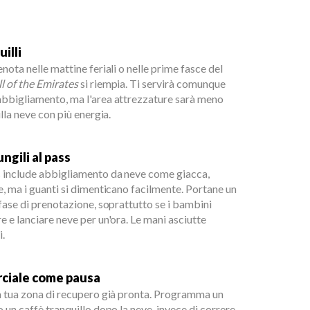
uilli
enota nelle mattine feriali o nelle prime fasce del
l of the Emirates
si riempia. Ti servirà comunque
abbigliamento, ma l'area attrezzature sarà meno
ulla neve con più energia.
ngili al pass
s include abbigliamento da neve come giacca,
e, ma i guanti si dimenticano facilmente. Portane un
 fase di prenotazione, soprattutto se i bambini
e e lanciare neve per un'ora. Le mani asciutte
i.
rciale come pausa
a tua zona di recupero già pronta. Programma un
o un caffè tranquillo dopo la neve, invece di correre