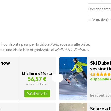
Domande freq
Informazioni g
ri: confronta pass per lo
Snow Park
, accesso alle piste,
 in una visita ben organizzata al
Mall of the Emirates
.
 Snow
Ski Dubai:
sessioni i
Migliore offerta
4.5
56,57 €
disponibile
su headout.com
Vai all'offerta
headout.co
o
Sciare a 