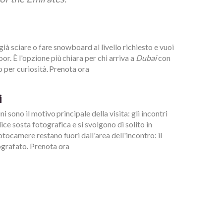
 già sciare o fare snowboard al livello richiesto e vuoi
r. È l'opzione più chiara per chi arriva a
Dubai
con
lo per curiosità. Prenota ora
i
i sono il motivo principale della visita: gli incontri
ice sosta fotografica e si svolgono di solito in
tocamere restano fuori dall'area dell'incontro: il
ografato. Prenota ora