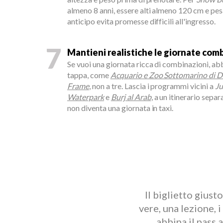
almeno 8 anni, essere alti almeno 120 cm e pesa
anticipo evita promesse difficili all'ingresso.
7
Mantieni realistiche le giornate com
Se vuoi una giornata ricca di combinazioni, a
tappa, come
Acquario e Zoo Sottomarino di D
Frame
, non a tre. Lascia i programmi vicini a
J
Waterpark
e
Burj al Arab
, a un itinerario separ
non diventa una giornata in taxi.
Il biglietto giust
vere, una lezione, 
abbina il pass 