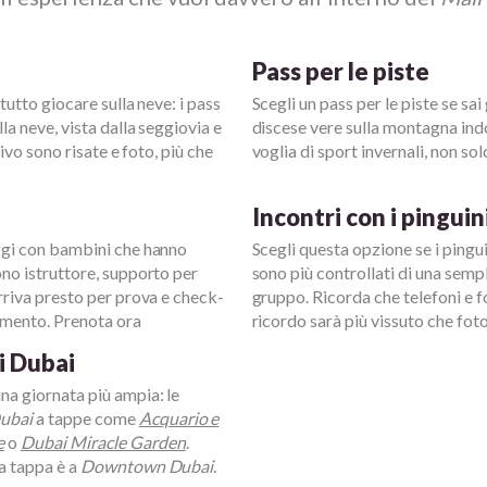
Pass per le piste
tutto giocare sulla neve: i pass
Scegli un pass per le piste se sai
lla neve, vista dalla seggiovia e
discese vere sulla montagna indoo
tivo sono risate e foto, più che
voglia di sport invernali, non so
Incontri con i pinguin
aggi con bambini che hanno
Scegli questa opzione se i pinguin
no istruttore, supporto per
sono più controllati di una sempl
Arriva presto per prova e check-
gruppo. Ricorda che telefoni e fo
dimento. Prenota ora
ricordo sarà più vissuto che fot
i Dubai
una giornata più ampia: le
Dubai
a tappe come
Acquario e
e
o
Dubai Miracle Garden
.
na tappa è a
Downtown Dubai
.