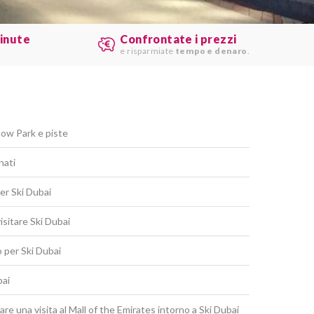
minute
Confrontate i prezzi
e risparmiate
tempo e denaro
.
now Park e piste
nati
er Ski Dubai
visitare Ski Dubai
to per Ski Dubai
bai
e una visita al Mall of the Emirates intorno a Ski Dubai