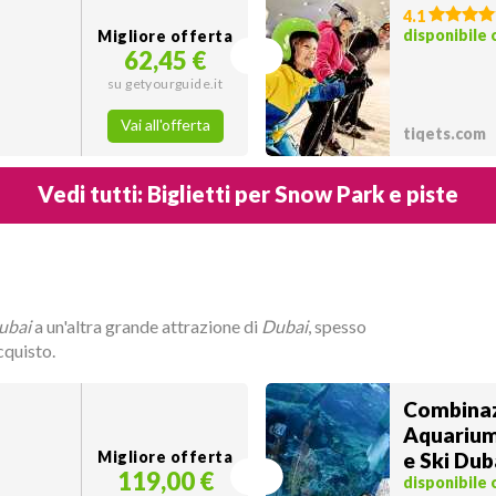
4.1
disponibile
Migliore offerta
62,45 €
su getyourguide.it
Vai all'offerta
tiqets.com
Vedi tutti: Biglietti per Snow Park e piste
ubai
a un'altra grande attrazione di
Dubai
, spesso
cquisto.
Combinaz
Aquarium
Migliore offerta
e Ski Dub
119,00 €
disponibile