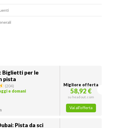
uenti
enerali
 Biglietti per le
n pista
Migliore offerta
(
204
)
58,92 €
 oggi e domani
su headout.com
Vai all'offerta
m
Dubai: Pista da sci