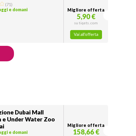
(
71
)
 oggi e domani
Migliore offerta
5,90 €
su tiqets.com
Vai all'offerta
ione Dubai Mall
 e Under Water Zoo
ai
Migliore offerta
158,66 €
 oggi e domani