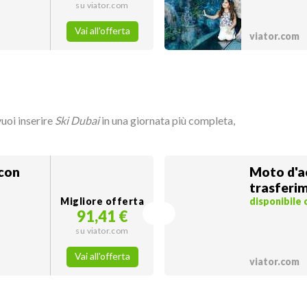
su viator.com
Vai all'offerta
viator.com
vuoi inserire
Ski Dubai
in una giornata più completa,
 con
Moto d'a
trasferim
Migliore offerta
disponibile
91,41 €
su viator.com
Vai all'offerta
viator.com