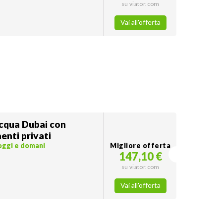
su viator.com
Vai all'offerta
cqua Dubai con
enti privati
 oggi e domani
Migliore offerta
147,10 €
su viator.com
Vai all'offerta