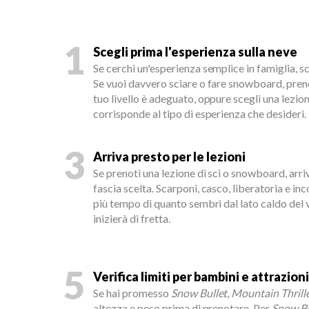
1
Scegli prima l'esperienza sulla neve
Se cerchi un'esperienza semplice in famiglia, sc
Se vuoi davvero sciare o fare snowboard, prenot
tuo livello è adeguato, oppure scegli una lezion
corrisponde al tipo di esperienza che desideri.
3
Arriva presto per le lezioni
Se prenoti una lezione di sci o snowboard, arri
fascia scelta. Scarponi, casco, liberatoria e in
più tempo di quanto sembri dal lato caldo del 
inizierà di fretta.
5
Verifica limiti per bambini e attrazioni
Se hai promesso
Snow Bullet
,
Mountain Thrill
altezza e peso prima di prenotare. Per
Snow Bu