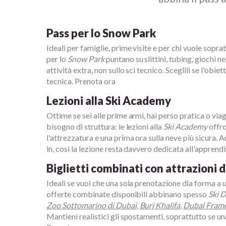
Pass per lo Snow Park
Ideali per famiglie, prime visite e per chi vuole soprat
per lo
Snow Park
puntano su slittini, tubing, giochi ne
attività extra, non sullo sci tecnico. Sceglili se l'obiet
tecnica. Prenota ora
Lezioni alla Ski Academy
Ottime se sei alle prime armi, hai perso pratica o vi
bisogno di struttura: le lezioni alla
Ski Academy
offro
l'attrezzatura e una prima ora sulla neve più sicura. 
in, così la lezione resta davvero dedicata all'appren
Biglietti combinati con attrazioni d
Ideali se vuoi che una sola prenotazione dia forma a 
offerte combinate disponibili abbinano spesso
Ski 
Zoo Sottomarino di Dubai
,
Burj Khalifa
,
Dubai Fram
Mantieni realistici gli spostamenti, soprattutto se u