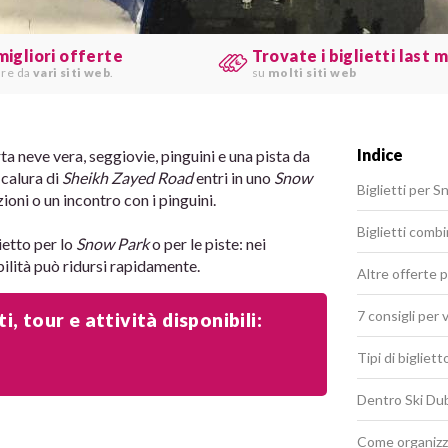
migliori offerte
Trovate i biglietti last 
are da
vari siti web
.
su
molti siti web
Indice
ta neve vera, seggiovie, pinguini e una pista da
 calura di
Sheikh Zayed Road
entri in uno
Snow
Biglietti per S
ezioni o un incontro con i pinguini.
Biglietti combi
ietto per lo
Snow Park
o per le piste: nei
ilità può ridursi rapidamente.
Altre offerte p
7 consigli per 
, tour e attività disponibili:
Tipi di bigliet
Dentro Ski Du
Come organizzar