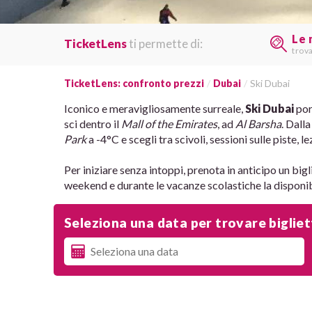
Le 
TicketLens
ti permette di:
trov
TicketLens: confronto prezzi
Dubai
Ski Dubai
Iconico e meravigliosamente surreale,
Ski Dubai
por
sci dentro il
Mall of the Emirates
, ad
Al Barsha
. Dalla
Park
a -4°C e scegli tra scivoli, sessioni sulle piste, l
Per iniziare senza intoppi, prenota in anticipo un bigl
weekend e durante le vacanze scolastiche la disponib
Seleziona una data per trovare biglietti