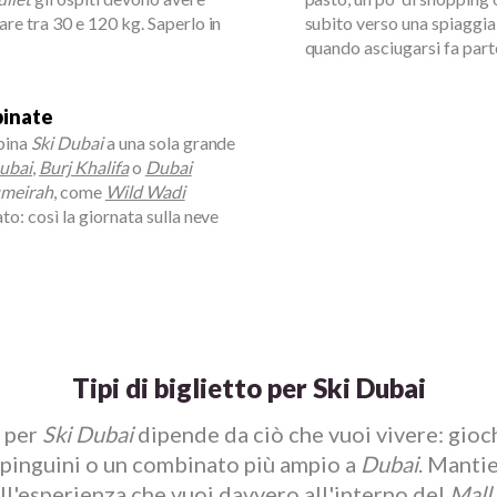
re tra 30 e 120 kg. Saperlo in
subito verso una spiaggia
quando asciugarsi fa par
binate
bbina
Ski Dubai
a una sola grande
ubai
,
Burj Khalifa
o
Dubai
umeirah
, come
Wild Wadi
ato: così la giornata sulla neve
Tipi di biglietto per Ski Dubai
o per
Ski Dubai
dipende da ciò che vuoi vivere: gioch
i pinguini o un combinato più ampio a
Dubai
. Mantie
all'esperienza che vuoi davvero all'interno del
Mall