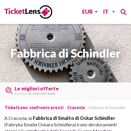
EUR
IT
Fabbrica di Schindler
Trovate i biglietti last minute
su
molti siti web
TicketLens: confronto prezzi
Cracovia
Fabbrica di Schindler
A Cracovia, la
Fabbrica di Smalto di Oskar Schindler
(Fabryka Emalia Oskara Schindlera) è uno dei documenti
storici più significativi della Seconda Guerra Mondiale.