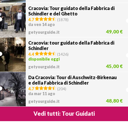
Cracovia: Tour guidato della Fabbrica di
Schindler e del Ghetto
4.7
(
1878
)
da ven 14 ago
49,00 €
getyourguide.it
Cracovia: tour guidato della Fabbrica di
Schindler
4.4
(
1426
)
disponibile oggi
45,00 €
getyourguide.it
Da Cracovia: Tour di Auschwitz-Birkenau
e della Fabbrica di Schindler
4.7
(
204
)
da mar 11 ago
48,80 €
getyourguide.it
Vedi tutti: Tour Guidati