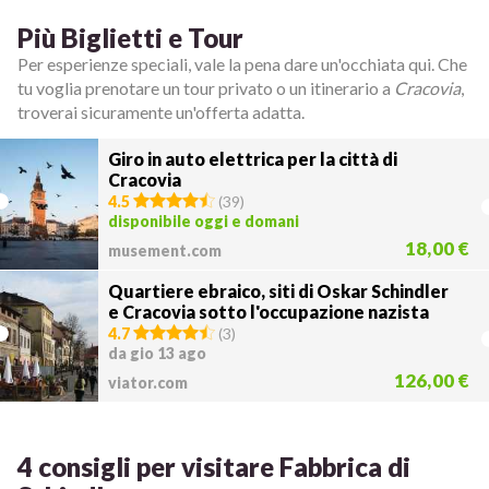
Più Biglietti e Tour
Per esperienze speciali, vale la pena dare un'occhiata qui. Che
tu voglia prenotare un tour privato o un itinerario a
Cracovia
,
troverai sicuramente un'offerta adatta.
Giro in auto elettrica per la città di
Cracovia
4.5
(
39
)
disponibile oggi e domani
18,00 €
musement.com
Quartiere ebraico, siti di Oskar Schindler
e Cracovia sotto l'occupazione nazista
4.7
(
3
)
da gio 13 ago
126,00 €
viator.com
4 consigli per visitare Fabbrica di