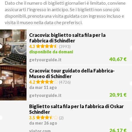
Dato che il numero di biglietti giornalieri è limitato, conviene
assicurarti l'ingresso in anticipo. Se i biglietti non sono più
disponibili, prenota una visita guidata con ingresso incluso e
visita il museo nella data che preferisci.
Cracovia: biglietto salta fila per la
fabbrica di Schindler
4.3
(
3993
)
disponibile da domani
40,67 €
getyourguide.it
Cracovia: tour guidato della Fabbrica-
Museo di Schindler
4.2
(
4726
)
da mar 11 ago
20,91 €
getyourguide.it
Biglietto salta fila per la fabbrica di Oskar
Schindler
3.5
(
2
)
da mer 26 ago
26,17 €
viator.com