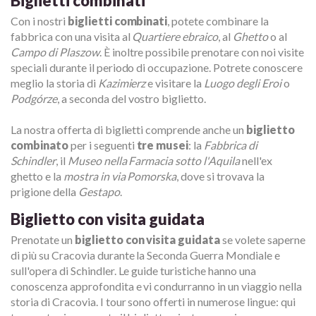
Biglietti combinati
Con i nostri
biglietti combinati
, potete combinare la
fabbrica con una visita al
Quartiere ebraico
, al
Ghetto
o al
Campo di Plaszow
. È inoltre possibile prenotare con noi visite
speciali durante il periodo di occupazione. Potrete conoscere
meglio la storia di
Kazimierz
e visitare la
Luogo degli Eroi
o
Podgórze
, a seconda del vostro biglietto.
La nostra offerta di biglietti comprende anche un
biglietto
combinato
per i seguenti
tre musei
: la
Fabbrica di
Schindler
, il
Museo nella Farmacia sotto l'Aquila
nell'ex
ghetto e la
mostra in via Pomorska
, dove si trovava la
prigione della
Gestapo
.
Biglietto con visita guidata
Prenotate un
biglietto con visita guidata
se volete saperne
di più su Cracovia durante la Seconda Guerra Mondiale e
sull'opera di Schindler. Le guide turistiche hanno una
conoscenza approfondita e vi condurranno in un viaggio nella
storia di Cracovia. I tour sono offerti in numerose lingue: qui