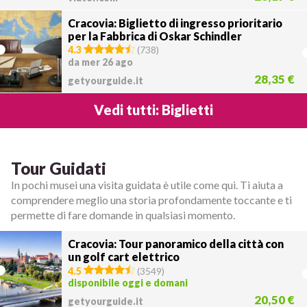
Cracovia: Biglietto di ingresso prioritario
per la Fabbrica di Oskar Schindler
4.3
(
738
)
da mer 26 ago
28,35 €
getyourguide.it
Vedi tutti: Biglietti
Tour Guidati
In pochi musei una visita guidata è utile come qui. Ti aiuta a
comprendere meglio una storia profondamente toccante e ti
permette di fare domande in qualsiasi momento.
Cracovia: Tour panoramico della città con
un golf cart elettrico
4.5
(
3549
)
disponibile oggi e domani
20,50 €
getyourguide.it