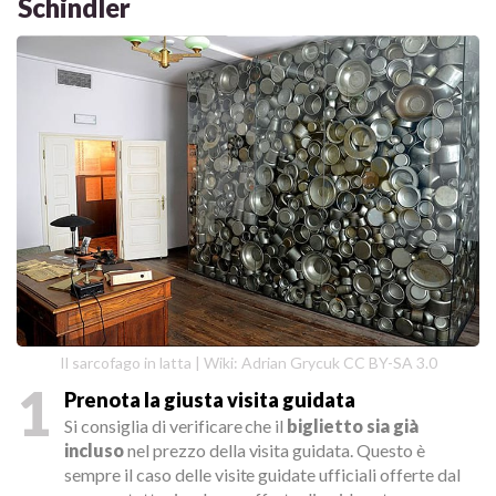
Schindler
Il sarcofago in latta | Wiki: Adrian Grycuk CC BY-SA 3.0
1
Prenota la giusta visita guidata
Si consiglia di verificare che il
biglietto sia già
incluso
nel prezzo della visita guidata. Questo è
sempre il caso delle visite guidate ufficiali offerte dal