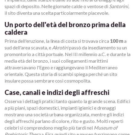
spazi di deposito. Nelle giornate calde o ventose di
Santorini
,
il sito diventa una scelta particolarmente piacevole.
Un porto dell'età del bronzo prima della
caldera
Prima dell'eruzione, la linea di costa si trovava circa
100 m
a
sud dell'area scavata, e
Akrotiri
passò da insediamento su un
promontorio a città portuale. Nel III millennio a.C. e durante la
media età del bronzo, i suoi collegamenti marittimi
attraversavano l'Egeo e raggiungevano il Mediterraneo
orientale. Questa storia di scambi spiega perché un sito
insulare possa sembrare così cosmopolita.
Case, canali e indizi degli affreschi
Osserva i dettagli pratici tanto quanto la grande scena. Edifici
a più piani, spazi domestici, impianti igienici e drenaggi
mostrano una società urbana organizzata, mentre gli indizi
degli affreschi parlano di colore, rito e gusto. Molti reperti
celebri si comprendono meglio più tardi nel
Museum of
Prehistoric Thera
a
Fira
, quindi sito e museo funzionano come