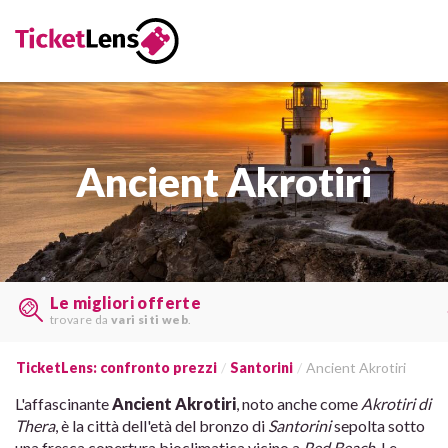
Ancient Akrotiri
Le migliori offerte
trovare da
vari siti web
.
TicketLens: confronto prezzi
Santorini
Ancient Akrotiri
L'affascinante
Ancient Akrotiri
, noto anche come
Akrotiri di
Thera
, è la città dell'età del bronzo di
Santorini
sepolta sotto
una fresca copertura bioclimatica vicino a
Red Beach
. Le