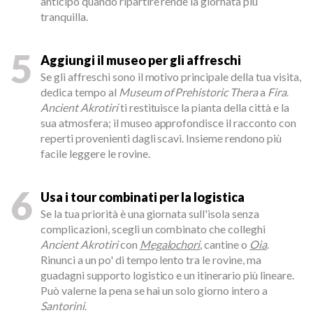
anticipo quando ripartire rende la giornata più
tranquilla.
5
Aggiungi il museo per gli affreschi
Se gli affreschi sono il motivo principale della tua visita,
dedica tempo al
Museum of Prehistoric Thera
a
Fira
.
Ancient Akrotiri
ti restituisce la pianta della città e la
sua atmosfera; il museo approfondisce il racconto con
reperti provenienti dagli scavi. Insieme rendono più
facile leggere le rovine.
6
Usa i tour combinati per la logistica
Se la tua priorità è una giornata sull'isola senza
complicazioni, scegli un combinato che colleghi
Ancient Akrotiri
con
Megalochori
, cantine o
Oia
.
Rinunci a un po' di tempo lento tra le rovine, ma
guadagni supporto logistico e un itinerario più lineare.
Può valerne la pena se hai un solo giorno intero a
Santorini
.