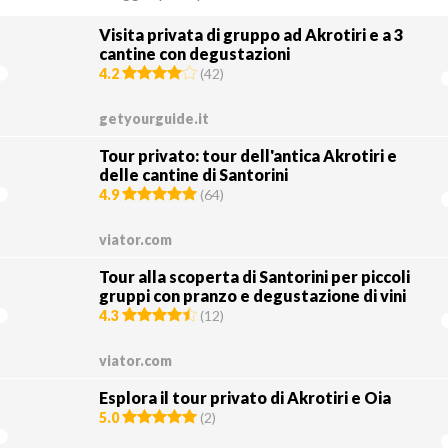
Visita privata di gruppo ad Akrotiri e a 3
cantine con degustazioni
4.2
(
42
)
getyourguide.it
Tour privato: tour dell'antica Akrotiri e
delle cantine di Santorini
4.9
(
64
)
viator.com
Tour alla scoperta di Santorini per piccoli
gruppi con pranzo e degustazione di vini
4.3
(
12
)
viator.com
Esplora il tour privato di Akrotiri e Oia
5.0
(
2
)