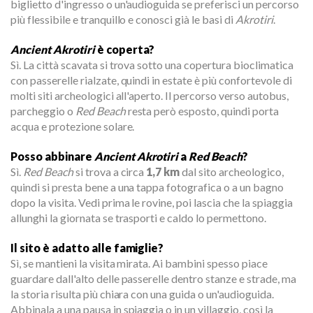
biglietto d'ingresso o un'audioguida se preferisci un percorso
più flessibile e tranquillo e conosci già le basi di
Akrotiri
.
Ancient Akrotiri
è coperta?
Sì. La città scavata si trova sotto una copertura bioclimatica
con passerelle rialzate, quindi in estate è più confortevole di
molti siti archeologici all'aperto. Il percorso verso autobus,
parcheggio o
Red Beach
resta però esposto, quindi porta
acqua e protezione solare.
Posso abbinare
Ancient Akrotiri
a
Red Beach
?
Sì.
Red Beach
si trova a circa
1,7 km
dal sito archeologico,
quindi si presta bene a una tappa fotografica o a un bagno
dopo la visita. Vedi prima le rovine, poi lascia che la spiaggia
allunghi la giornata se trasporti e caldo lo permettono.
Il sito è adatto alle famiglie?
Sì, se mantieni la visita mirata. Ai bambini spesso piace
guardare dall'alto delle passerelle dentro stanze e strade, ma
la storia risulta più chiara con una guida o un'audioguida.
Abbinala a una pausa in spiaggia o in un villaggio, così la