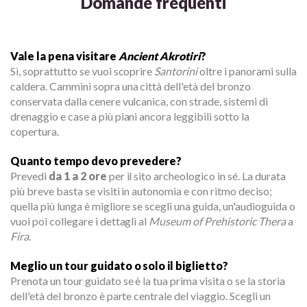
Domande frequenti
Vale la pena visitare
Ancient Akrotiri
?
Sì, soprattutto se vuoi scoprire
Santorini
oltre i panorami sulla
caldera. Cammini sopra una città dell'età del bronzo
conservata dalla cenere vulcanica, con strade, sistemi di
drenaggio e case a più piani ancora leggibili sotto la
copertura.
Quanto tempo devo prevedere?
Prevedi
da 1 a 2 ore
per il sito archeologico in sé. La durata
più breve basta se visiti in autonomia e con ritmo deciso;
quella più lunga è migliore se scegli una guida, un'audioguida o
vuoi poi collegare i dettagli al
Museum of Prehistoric Thera
a
Fira
.
Meglio un tour guidato o solo il biglietto?
Prenota un tour guidato se è la tua prima visita o se la storia
dell'età del bronzo è parte centrale del viaggio. Scegli un