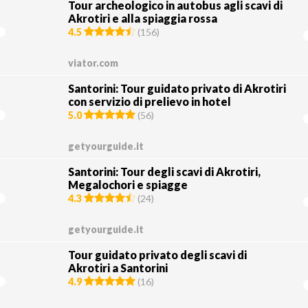
Tour archeologico in autobus agli scavi di
Akrotiri e alla spiaggia rossa
4.5
(
156
)
viator.com
Santorini: Tour guidato privato di Akrotiri
con servizio di prelievo in hotel
5.0
(
56
)
getyourguide.it
Santorini: Tour degli scavi di Akrotiri,
Megalochori e spiagge
4.3
(
24
)
getyourguide.it
Tour guidato privato degli scavi di
Akrotiri a Santorini
4.9
(
16
)