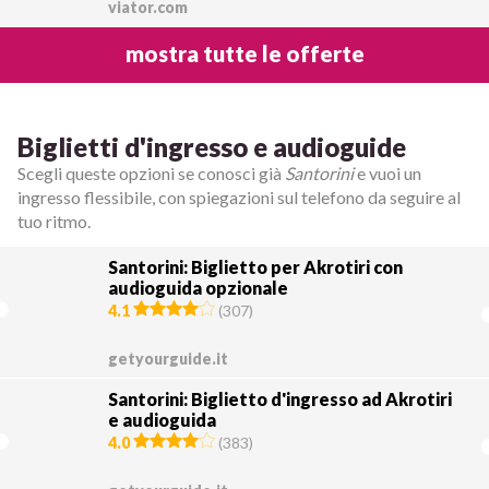
viator.com
mostra tutte le offerte
Biglietti d'ingresso e audioguide
Scegli queste opzioni se conosci già
Santorini
e vuoi un
ingresso flessibile, con spiegazioni sul telefono da seguire al
tuo ritmo.
Santorini: Biglietto per Akrotiri con
audioguida opzionale
4.1
(
307
)
getyourguide.it
Santorini: Biglietto d'ingresso ad Akrotiri
e audioguida
4.0
(
383
)