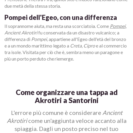
due metà della stessa storia.
Pompei dell'Egeo, con una differenza
Il soprannome aiuta, ma resta una scorciatoia. Come
Pompei
,
Ancient Akrotiri
fu conservata da un disastro vulcanico; a
differenza di
Pompei
, appartiene all'Egeo dell'età del bronzo
e a un mondo marittimo legato a
Creta
,
Cipro
e al commercio
tra isole. Visitata per ciò che è, sembra meno un paragone e
più un porto perduto che riemerge.
Come organizzare una tappa ad
Akrotiri a Santorini
L'errore più comune è considerare
Ancient
Akrotiri
come un'aggiunta veloce accanto alla
spiaggia. Dagli un posto preciso nel tuo