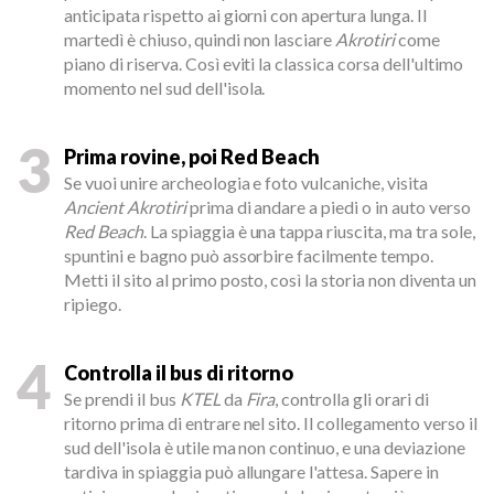
anticipata rispetto ai giorni con apertura lunga. Il
martedì è chiuso, quindi non lasciare
Akrotiri
come
piano di riserva. Così eviti la classica corsa dell'ultimo
momento nel sud dell'isola.
3
Prima rovine, poi Red Beach
Se vuoi unire archeologia e foto vulcaniche, visita
Ancient Akrotiri
prima di andare a piedi o in auto verso
Red Beach
. La spiaggia è una tappa riuscita, ma tra sole,
spuntini e bagno può assorbire facilmente tempo.
Metti il sito al primo posto, così la storia non diventa un
ripiego.
4
Controlla il bus di ritorno
Se prendi il bus
KTEL
da
Fira
, controlla gli orari di
ritorno prima di entrare nel sito. Il collegamento verso il
sud dell'isola è utile ma non continuo, e una deviazione
tardiva in spiaggia può allungare l'attesa. Sapere in