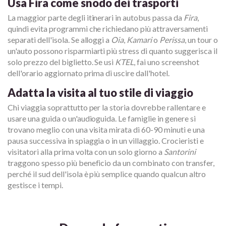
Usa Fira come snodo dei trasporti
La maggior parte degli itinerari in autobus passa da
Fira
,
quindi evita programmi che richiedano più attraversamenti
separati dell'isola. Se alloggi a
Oia
,
Kamari
o
Perissa
, un tour o
un'auto possono risparmiarti più stress di quanto suggerisca il
solo prezzo del biglietto. Se usi
KTEL
, fai uno screenshot
dell'orario aggiornato prima di uscire dall'hotel.
Adatta la visita al tuo stile di viaggio
Chi viaggia soprattutto per la storia dovrebbe rallentare e
usare una guida o un'audioguida. Le famiglie in genere si
trovano meglio con una visita mirata di 60-90 minuti e una
pausa successiva in spiaggia o in un villaggio. Crocieristi e
visitatori alla prima volta con un solo giorno a
Santorini
traggono spesso più beneficio da un combinato con transfer,
perché il sud dell'isola è più semplice quando qualcun altro
gestisce i tempi.