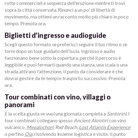
rotte commerciali e sequenza dell'eruzione mentre ti trovi
sopra la città conservata. Rinunci a un po' di libertà di
movimento, ma ottieni un racconto molto più chiaro in poco
tempo. Prenota ora.
Biglietti d'ingresso e audioguide
Scegli questo formato se preferisci seguire il tuo ritmo o se
torni dopo un tour guidato dell'isola. Ingresso e audio
funzionano bene sotto la copertura, perché il percorso è
leggibile e puoi fermarti quando una stanza, una scala o una
strada attirano l'attenzione. Il punto da considerare è che
dovrai gestire da te tempi e trasporto successivo. Prenota
ora.
Tour combinati con vino, villaggi o
panorami
È la scelta giusta se vuoi una giornata completa a
Santorini
. I
tour combinati collegano spesso
Ancient Akrotiri
con vino
vulcanico,
Megalochori
,
Red Beach
,
Lost Atlantis Experience
o perfino
Oia
, risolvendo insieme logistica e visite. Il punto