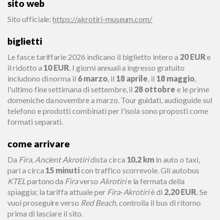
sito web
Sito ufficiale
:
https://akrotiri-museum.com/
biglietti
Le fasce tariffarie 2026 indicano il biglietto intero a
20 EUR
e
il ridotto a
10 EUR
. I giorni annuali a ingresso gratuito
includono di norma il
6 marzo
, il
18 aprile
, il
18 maggio
,
l'ultimo fine settimana di settembre, il
28 ottobre
e le prime
domeniche da novembre a marzo. Tour guidati, audioguide sul
telefono e prodotti combinati per l'isola sono proposti come
formati separati.
come arrivare
Da
Fira
,
Ancient Akrotiri
dista circa
10,2 km
in auto o taxi,
pari a circa
15 minuti
con traffico scorrevole. Gli autobus
KTEL
partono da
Fira
verso
Akrotiri
e la fermata della
spiaggia; la tariffa attuale per
Fira
-
Akrotiri
è di
2,20 EUR
. Se
vuoi proseguire verso
Red Beach
, controlla il bus di ritorno
prima di lasciare il sito.