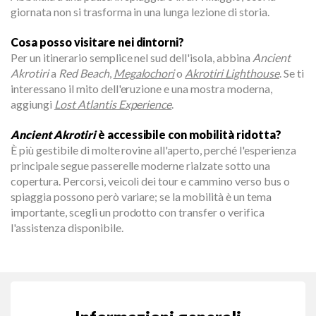
giornata non si trasforma in una lunga lezione di storia.
Cosa posso visitare nei dintorni?
Per un itinerario semplice nel sud dell'isola, abbina
Ancient
Akrotiri
a
Red Beach
,
Megalochori
o
Akrotiri Lighthouse
. Se ti
interessano il mito dell'eruzione e una mostra moderna,
aggiungi
Lost Atlantis Experience
.
Ancient Akrotiri
è accessibile con mobilità ridotta?
È più gestibile di molte rovine all'aperto, perché l'esperienza
principale segue passerelle moderne rialzate sotto una
copertura. Percorsi, veicoli dei tour e cammino verso bus o
spiaggia possono però variare; se la mobilità è un tema
importante, scegli un prodotto con transfer o verifica
l'assistenza disponibile.