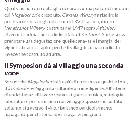
Qui il vino non è un dettaglio decorativo, ma parte del modo in
cui
Megalochori
è cresciuto.
Gavalas Winery
fa risalire la
produzione di famiglia alla fine del XVIII secolo, mentre
Venetsanos Winery
, costruita nel 1947 sopra
Athinios
,
divenne la prima cantina industriale di
Santorini
. Anche senza
prenotare una degustazione, quelle canavas e i margini dei
vigneti aiutano a capire perché il villaggio appaia radicato
invece che costruito ad arte.
Il Symposion dà al villaggio una seconda
voce
Se vuoi che
Megalochori
offra più di un pranzo e qualche foto,
il
Symposion
è l'aggiunta culturale più intelligente. All'interno
di antichi spazi di lavoro restaurati, porta musica, mitologia,
laboratori e performance in un villaggio spesso raccontato
soltanto attraverso il vino, risultando particolarmente
appagante per chi torna e per i ragazzi più grandi.