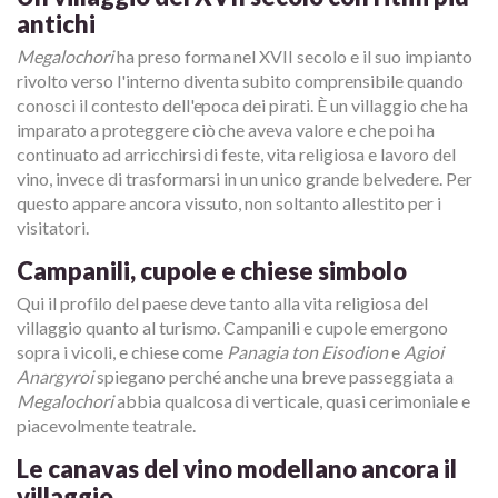
antichi
Megalochori
ha preso forma nel XVII secolo e il suo impianto
rivolto verso l'interno diventa subito comprensibile quando
conosci il contesto dell'epoca dei pirati. È un villaggio che ha
imparato a proteggere ciò che aveva valore e che poi ha
continuato ad arricchirsi di feste, vita religiosa e lavoro del
vino, invece di trasformarsi in un unico grande belvedere. Per
questo appare ancora vissuto, non soltanto allestito per i
visitatori.
Campanili, cupole e chiese simbolo
Qui il profilo del paese deve tanto alla vita religiosa del
villaggio quanto al turismo. Campanili e cupole emergono
sopra i vicoli, e chiese come
Panagia ton Eisodion
e
Agioi
Anargyroi
spiegano perché anche una breve passeggiata a
Megalochori
abbia qualcosa di verticale, quasi cerimoniale e
piacevolmente teatrale.
Le canavas del vino modellano ancora il
villaggio