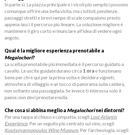
In parte sì. La piazza principale e i vicoli più semplici possono
comunque offrire una bella visita, ma ciottoli, pendenze,
passaggi stretti e brevi rampe di scale compaiono presto
appena lasci il percorso più lineare. La soluzione migliore è
mantenere il giro corto e rinunciare all'idea di vedere ogni
angolo.
Qual è la migliore esperienza prenotabile a
Megalochori
?
La scelta prenotabile più immediata è il percorso guidato a
cavallo. Le uscite guidate durano circa
1 ora
e funzionano
bene per chi è qui per la prima volta e desidera vigneti,
atmosfera di villaggio e un tocco di panorama sulla caldera,
non soltanto una passeggiata. Se invece ti interessa solo il
paese, non devi prenotare nulla.
Che cosa si abbina meglio a
Megalochori
nei dintorni?
Per una tappa al chiuso e compatta, scegli
Lost Atlantis
Experience
. Per un seguito più centrato sul vino, scegli
Koutsoyannopoulos Wine Museum
. Per l'archeologia, scegli