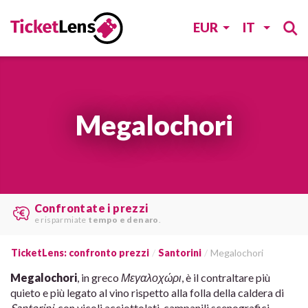
EUR
IT
Megalochori
Le migliori offerte
trovare da
vari siti web
.
TicketLens: confronto prezzi
Santorini
Megalochori
Megalochori
, in greco
Μεγαλοχώρι
, è il contraltare più
quieto e più legato al vino rispetto alla folla della caldera di
Santorini
, con vicoli acciottolati, campanili scenografici,