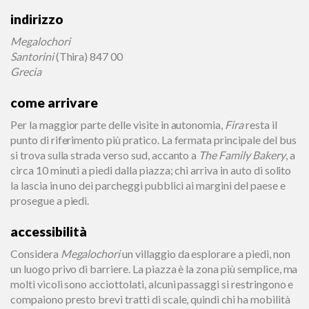
indirizzo
Megalochori
Santorini
(Thira) 847 00
Grecia
come arrivare
Per la maggior parte delle visite in autonomia,
Fira
resta il
punto di riferimento più pratico. La fermata principale del bus
si trova sulla strada verso sud, accanto a
The Family Bakery
, a
circa 10 minuti a piedi dalla piazza; chi arriva in auto di solito
la lascia in uno dei parcheggi pubblici ai margini del paese e
prosegue a piedi.
accessibilità
Considera
Megalochori
un villaggio da esplorare a piedi, non
un luogo privo di barriere. La piazza è la zona più semplice, ma
molti vicoli sono acciottolati, alcuni passaggi si restringono e
compaiono presto brevi tratti di scale, quindi chi ha mobilità