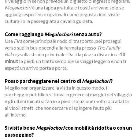
Il villaggio in sé non prevede un biglietto d'ingresso regolare.
Megalochori
è una tappa gratuita e i costi arrivano solo se
aggiungi esperienze opzionali come degustazioni, visite
culturali o la passeggiata a cavallo guidata.
Come raggiungo
Megalochori
senza auto?
Usa
Fira
come principale nodo di trasporto, poi prosegui
verso sud in bus e scendi alla fermata presso
The Family
Bakery
sulla strada principale. Da lì la piazza dista circa
10
minuti
a piedi, un tratto semplice se viaggi leggero e non ti
aspetti un arrivo porta a porta.
Posso parcheggiare nel centro di
Megalochori
?
Meglio non organizzare la visita in questo modo. Il
parcheggio pubblico si trova in genere ai margini del villaggio
e gli ultimi minuti si fanno a piedi, soluzione molto più adatta
ai vicoli stretti che non cercare di spingere l'auto più
all'interno.
Si visita bene
Megalochori
con mobilità ridotta o con un
passeggino?