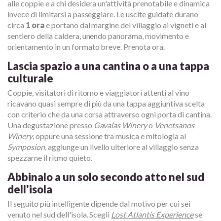
alle coppie e a chi desidera un'attività prenotabile e dinamica
invece di limitarsi a passeggiare. Le uscite guidate durano
circa
1 ora
e portano dal margine del villaggio ai vigneti e al
sentiero della caldera, unendo panorama, movimento e
orientamento in un formato breve. Prenota ora.
Lascia spazio a una cantina o a una tappa
culturale
Coppie, visitatori di ritorno e viaggiatori attenti al vino
ricavano quasi sempre di più da una tappa aggiuntiva scelta
con criterio che da una corsa attraverso ogni porta di cantina.
Una degustazione presso
Gavalas Winery
o
Venetsanos
Winery
, oppure una sessione tra musica e mitologia al
Symposion
, aggiunge un livello ulteriore al villaggio senza
spezzarne il ritmo quieto.
Abbinalo a un solo secondo atto nel sud
dell'isola
Il seguito più intelligente dipende dal motivo per cui sei
venuto nel sud dell'isola. Scegli
Lost Atlantis Experience
se