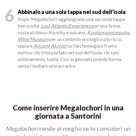
6
Abbinalo a una sola tappa nel sud dell'isola
Dopo
Megalochori
, aggiungi una sola seconda tappa
ben scelta:
Lost Atlantis Experience
per una breve
sosta al chiuso tra mito e vulcano,
Koutsoyannopoulos
Wine Museum
per un contesto enologico più ricco,
oppure
Ancient Akrotiri
se l'archeologia è il vero
motivo che ti ha portato nel sud dell'isola. Un solo
abbinamento basta. Così la giornata prende forma
senza risultare sovraccarica.
Come inserire Megalochori in una
giornata a Santorini
Megalochori
rende al meglio se lo consideri un