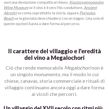
vuoi una deviazione compatta al chiuso,
Koutsoyannopoulos
Wine Museum
se il vino è il vero filo conduttore,
Ancient
Akrotiri
se conta soprattutto la storia, oppure
Perivolos
Beach
se la giornata deve chiudersi con un bagno. Una sola di
queste opzioni basta a dare forma al percorso.
Il carattere del villaggio e l'eredità
del vino a Megalochori
Ciò che rende memorabile
Megalochori
non è
un singolo monumento, ma il modo in cui
chiese, canavas, storia commerciale e rituali di
villaggio continuano ancora oggi a dare forma
ai vicoli che percorri.
Un villaggio del XVII secolo con ritmi più