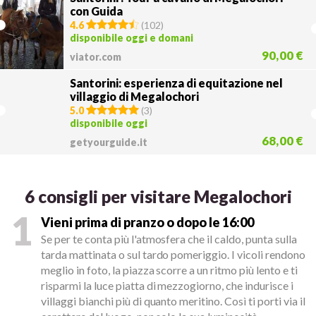
con Guida
4.6
(
102
)
disponibile oggi e domani
90,00 €
viator.com
Santorini: esperienza di equitazione nel
villaggio di Megalochori
5.0
(
3
)
disponibile oggi
68,00 €
getyourguide.it
6 consigli per visitare Megalochori
1
Vieni prima di pranzo o dopo le 16:00
Se per te conta più l'atmosfera che il caldo, punta sulla
tarda mattinata o sul tardo pomeriggio. I vicoli rendono
meglio in foto, la piazza scorre a un ritmo più lento e ti
risparmi la luce piatta di mezzogiorno, che indurisce i
villaggi bianchi più di quanto meritino. Così ti porti via il