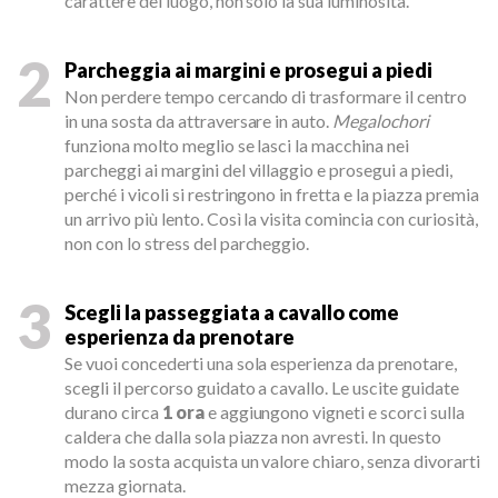
carattere del luogo, non solo la sua luminosità.
2
Parcheggia ai margini e prosegui a piedi
Non perdere tempo cercando di trasformare il centro
in una sosta da attraversare in auto.
Megalochori
funziona molto meglio se lasci la macchina nei
parcheggi ai margini del villaggio e prosegui a piedi,
perché i vicoli si restringono in fretta e la piazza premia
un arrivo più lento. Così la visita comincia con curiosità,
non con lo stress del parcheggio.
3
Scegli la passeggiata a cavallo come
esperienza da prenotare
Se vuoi concederti una sola esperienza da prenotare,
scegli il percorso guidato a cavallo. Le uscite guidate
durano circa
1 ora
e aggiungono vigneti e scorci sulla
caldera che dalla sola piazza non avresti. In questo
modo la sosta acquista un valore chiaro, senza divorarti
mezza giornata.