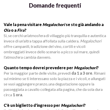
Domande frequenti
Vale la pena visitare
Megalochori
se sto già andando a
Oia
o a
Fira
?
Sì, se cerchi un'atmosfera di villaggio più tranquilla e autentica
invece di un'altra tappa affollata sulla caldera.
Megalochori
offre campanili, tradizione del vino, cortili e vicoli
ombreggiati invece dello scenario a picco sul mare, quindi
l'atmosfera cambia davvero.
Quanto tempo dovrei prevedere per
Megalochori
?
Per la maggior parte delle visite, prevedi
da 1 a 3 ore
. Rimani
sul minimo se ti interessano solo la piazza e i vicoli, e allungati
se vuoi aggiungere pranzo, una degustazione oppure la
passeggiata a cavallo collegata alla pagina, che da sola dura
circa
1 ora
.
C'è un biglietto d'ingresso per
Megalochori
?