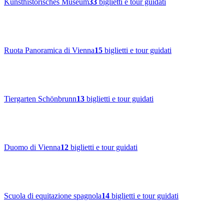
Kunsthistorisches Museum
33
biglietti e tour guidati
Ruota Panoramica di Vienna
15
biglietti e tour guidati
Tiergarten Schönbrunn
13
biglietti e tour guidati
Duomo di Vienna
12
biglietti e tour guidati
Scuola di equitazione spagnola
14
biglietti e tour guidati