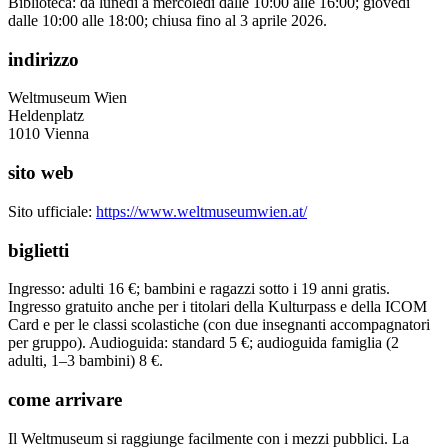
Biblioteca: da lunedì a mercoledì dalle 10:00 alle 16:00; giovedì
dalle 10:00 alle 18:00; chiusa fino al 3 aprile 2026.
indirizzo
Weltmuseum Wien
Heldenplatz
1010 Vienna
sito web
Sito ufficiale
:
https://www.weltmuseumwien.at/
biglietti
Ingresso: adulti 16 €; bambini e ragazzi sotto i 19 anni gratis.
Ingresso gratuito anche per i titolari della Kulturpass e della ICOM
Card e per le classi scolastiche (con due insegnanti accompagnatori
per gruppo). Audioguida: standard 5 €; audioguida famiglia (2
adulti, 1–3 bambini) 8 €.
come arrivare
Il Weltmuseum si raggiunge facilmente con i mezzi pubblici. La