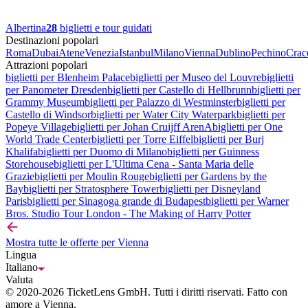
Albertina
28
biglietti e tour guidati
Destinazioni popolari
Roma
Dubai
Atene
Venezia
Istanbul
Milano
Vienna
Dublino
Pechino
Crac
Attrazioni popolari
biglietti per Blenheim Palace
biglietti per Museo del Louvre
biglietti
per Panometer Dresden
biglietti per Castello di Hellbrunn
biglietti per
Grammy Museum
biglietti per Palazzo di Westminster
biglietti per
Castello di Windsor
biglietti per Water City Waterpark
biglietti per
Popeye Village
biglietti per Johan Cruijff ArenA
biglietti per One
World Trade Center
biglietti per Torre Eiffel
biglietti per Burj
Khalifa
biglietti per Duomo di Milano
biglietti per Guinness
Storehouse
biglietti per L'Ultima Cena - Santa Maria delle
Grazie
biglietti per Moulin Rouge
biglietti per Gardens by the
Bay
biglietti per Stratosphere Tower
biglietti per Disneyland
Paris
biglietti per Sinagoga grande di Budapest
biglietti per Warner
Bros. Studio Tour London - The Making of Harry Potter
Mostra tutte le offerte per Vienna
Lingua
Italiano
Valuta
© 2020-2026 TicketLens GmbH. Tutti i diritti riservati. Fatto con
amore a Vienna.