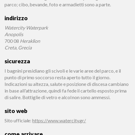
parco; cibo, bevande, foto e armadietti sono a parte.
indirizzo
Watercity Waterpark
Anopolis
700 08
Heraklion
Creta
,
Grecia
sicurezza
I bagnini presidiano gli scivoli e le varie aree del parco, e il
punto di primo soccorso resta aperto tutto il giorno.
Indicazioni su altezza, salute e posizione di discesa cambiano
in base all'attrazione, quindi fa fede il cartello esposto prima
di salire. Bottiglie di vetro e alcol non sono ammessi.
sito web
Sito ufficiale
:
https://www.watercity.gr/
come arrivare