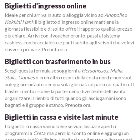
Biglietti d'ingresso online
Ideale per chi arriva in auto o alloggia vicino ad
Anopolis
o
Kokkini Hani
: il biglietto d'ingresso online mantiene la
giornata flessibile e di solito offre il rapporto qualità-prezzo
più chiaro. Arrivi con il voucher pronto, passi al sistema
cashless con braccialetto e punti subito agli scivoli che volevi
davvero provare. Prenota ora.
Biglietti con trasferimento in bus
Scegli questa formula se soggiorni a
Hersonissos
,
Malia
,
Stalis
,
Gouves
o in un altro resort della costa nord e non vuoi
noleggiare un'auto per una sola giornata al parco acquatico. Il
trasferimento risolve la parte meno divertente dell'uscita:
organizzare il rientro di tutti quando gli asciugamani sono
bagnati e il gruppo è stanco. Prenota ora.
Biglietti in cassa e visite last minute
I biglietti in cassa vanno bene se vuoi lasciare aperti i
programmi a
Creta
, ma perdi lo sconto online e aggiungi un
passaggio in più all'inizio. Usali solo se il meteo o l'umore del