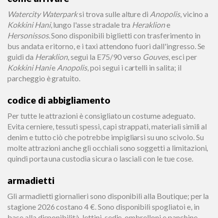
Watercity Waterpark
si trova sulle alture di
Anopolis
, vicino a
Kokkini Hani
, lungo l'asse stradale tra
Heraklion
e
Hersonissos
. Sono disponibili biglietti con trasferimento in
bus andata e ritorno, e i taxi attendono fuori dall'ingresso. Se
guidi da
Heraklion
, segui la E75/90 verso
Gouves
, esci per
Kokkini Hani
e
Anopolis
, poi segui i cartelli in salita; il
parcheggio è gratuito.
codice di abbigliamento
Per tutte le attrazioni è consigliato un costume adeguato.
Evita cerniere, tessuti spessi, capi strappati, materiali simili al
denim e tutto ciò che potrebbe impigliarsi su uno scivolo. Su
molte attrazioni anche gli occhiali sono soggetti a limitazioni,
quindi porta una custodia sicura o lasciali con le tue cose.
armadietti
Gli armadietti giornalieri sono disponibili alla Boutique; per la
stagione 2026 costano 4 €. Sono disponibili spogliatoi e, in
base alla disponibilità, lettini, sedie, ombrelloni e panchine