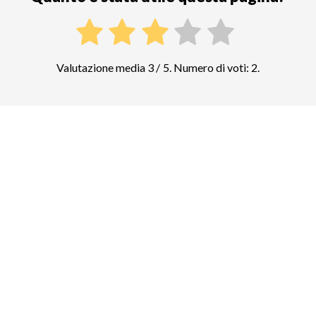
Valutazione media 3 / 5. Numero di voti: 2.
Confrontate i prezzi di altre attrazioni
top in Creta
Cnosso
202
biglietti e tour guidati
Museo archeologico di Iraklio
16
biglietti e tour guidati