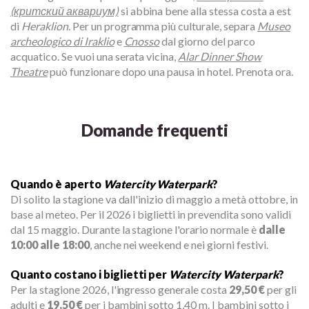
(критский аквариум)
si abbina bene alla stessa costa a est
di
Heraklion
. Per un programma più culturale, separa
Museo
archeologico di Iraklio
e
Cnosso
dal giorno del parco
acquatico. Se vuoi una serata vicina,
Alar Dinner Show
Theatre
può funzionare dopo una pausa in hotel. Prenota ora.
Domande frequenti
Quando è aperto
Watercity Waterpark
?
Di solito la stagione va dall'inizio di maggio a metà ottobre, in
base al meteo. Per il 2026 i biglietti in prevendita sono validi
dal 15 maggio. Durante la stagione l'orario normale è
dalle
10:00 alle 18:00
, anche nei weekend e nei giorni festivi.
Quanto costano i biglietti per
Watercity Waterpark
?
Per la stagione 2026, l'ingresso generale costa
29,50 €
per gli
adulti e
19,50 €
per i bambini sotto 1,40 m. I bambini sotto i