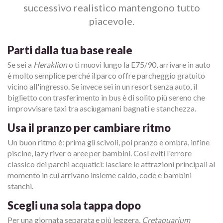
successivo realistico mantengono tutto
piacevole.
Parti dalla tua base reale
Se sei a
Heraklion
o ti muovi lungo la E75/90, arrivare in auto
è molto semplice perché il parco offre parcheggio gratuito
vicino all'ingresso. Se invece sei in un resort senza auto, il
biglietto con trasferimento in bus è di solito più sereno che
improvvisare taxi tra asciugamani bagnati e stanchezza.
Usa il pranzo per cambiare ritmo
Un buon ritmo è: prima gli scivoli, poi pranzo e ombra, infine
piscine, lazy river o aree per bambini. Così eviti l'errore
classico dei parchi acquatici: lasciare le attrazioni principali al
momento in cui arrivano insieme caldo, code e bambini
stanchi.
Scegli una sola tappa dopo
Per una giornata separata e più leggera,
Cretaquarium