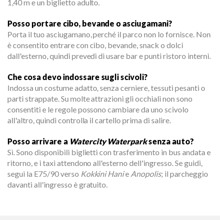
1,40 m e un biglietto adulto.
Posso portare cibo, bevande o asciugamani?
Porta il tuo asciugamano, perché il parco non lo fornisce. Non
è consentito entrare con cibo, bevande, snack o dolci
dall'esterno, quindi prevedi di usare bar e punti ristoro interni.
Che cosa devo indossare sugli scivoli?
Indossa un costume adatto, senza cerniere, tessuti pesanti o
parti strappate. Su molte attrazioni gli occhiali non sono
consentiti e le regole possono cambiare da uno scivolo
all'altro, quindi controlla il cartello prima di salire.
Posso arrivare a
Watercity Waterpark
senza auto?
Sì. Sono disponibili biglietti con trasferimento in bus andata e
ritorno, e i taxi attendono all'esterno dell'ingresso. Se guidi,
segui la E75/90 verso
Kokkini Hani
e
Anopolis
; il parcheggio
davanti all'ingresso è gratuito.