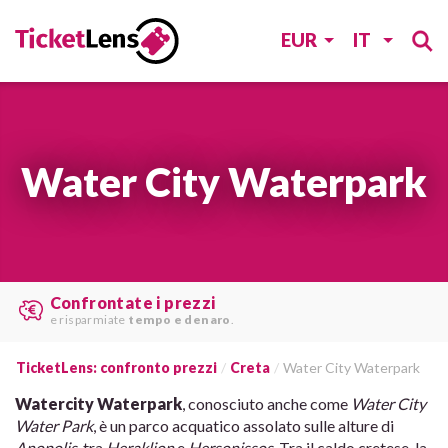
EUR
IT
Water City Waterpark
Le migliori offerte
trovare da
vari siti web
.
TicketLens: confronto prezzi
Creta
Water City Waterpark
Watercity Waterpark
, conosciuto anche come
Water City
Water Park
, è un parco acquatico assolato sulle alture di
Anopolis
, tra
Heraklion
e
Hersonissos
. Tra il caldo cretese, la