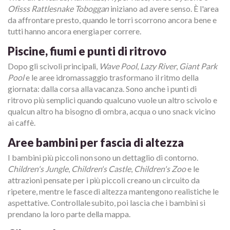
Ofisss Rattlesnake Toboggan
iniziano ad avere senso. È l'area
da affrontare presto, quando le torri scorrono ancora bene e
tutti hanno ancora energia per correre.
Piscine, fiumi e punti di ritrovo
Dopo gli scivoli principali,
Wave Pool
,
Lazy River
,
Giant Park
Pool
e le aree idromassaggio trasformano il ritmo della
giornata: dalla corsa alla vacanza. Sono anche i punti di
ritrovo più semplici quando qualcuno vuole un altro scivolo e
qualcun altro ha bisogno di ombra, acqua o uno snack vicino
ai caffè.
Aree bambini per fascia di altezza
I bambini più piccoli non sono un dettaglio di contorno.
Children's Jungle
,
Children's Castle
,
Children's Zoo
e le
attrazioni pensate per i più piccoli creano un circuito da
ripetere, mentre le fasce di altezza mantengono realistiche le
aspettative. Controllale subito, poi lascia che i bambini si
prendano la loro parte della mappa.