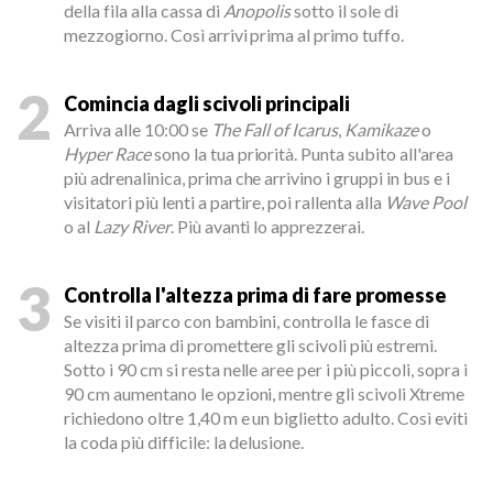
della fila alla cassa di
Anopolis
sotto il sole di
mezzogiorno. Così arrivi prima al primo tuffo.
2
Comincia dagli scivoli principali
Arriva alle 10:00 se
The Fall of Icarus
,
Kamikaze
o
Hyper Race
sono la tua priorità. Punta subito all'area
più adrenalinica, prima che arrivino i gruppi in bus e i
visitatori più lenti a partire, poi rallenta alla
Wave Pool
o al
Lazy River
. Più avanti lo apprezzerai.
3
Controlla l'altezza prima di fare promesse
Se visiti il parco con bambini, controlla le fasce di
altezza prima di promettere gli scivoli più estremi.
Sotto i 90 cm si resta nelle aree per i più piccoli, sopra i
90 cm aumentano le opzioni, mentre gli scivoli Xtreme
richiedono oltre 1,40 m e un biglietto adulto. Così eviti
la coda più difficile: la delusione.