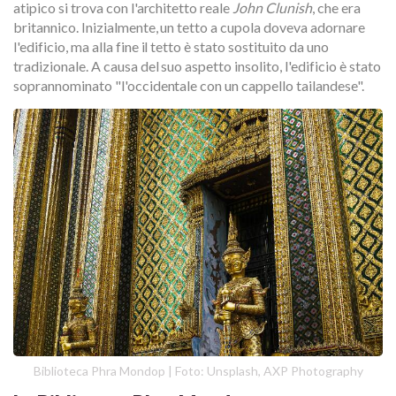
atipico si trova con l'architetto reale
John Clunish
, che era
britannico. Inizialmente, un tetto a cupola doveva adornare
l'edificio, ma alla fine il tetto è stato sostituito da uno
tradizionale. A causa del suo aspetto insolito, l'edificio è stato
soprannominato "l'occidentale con un cappello tailandese".
Biblioteca Phra Mondop | Foto: Unsplash, AXP Photography