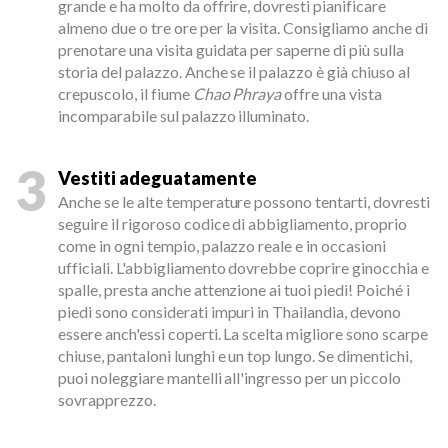
grande e ha molto da offrire, dovresti pianificare
almeno due o tre ore per la visita. Consigliamo anche di
prenotare una visita guidata per saperne di più sulla
storia del palazzo. Anche se il palazzo è già chiuso al
crepuscolo, il fiume
Chao Phraya
offre una vista
incomparabile sul palazzo illuminato.
3
Vestiti adeguatamente
Anche se le alte temperature possono tentarti, dovresti
seguire il rigoroso codice di abbigliamento, proprio
come in ogni tempio, palazzo reale e in occasioni
ufficiali. L'abbigliamento dovrebbe coprire ginocchia e
spalle, presta anche attenzione ai tuoi piedi! Poiché i
piedi sono considerati impuri in Thailandia, devono
essere anch'essi coperti. La scelta migliore sono scarpe
chiuse, pantaloni lunghi e un top lungo. Se dimentichi,
puoi noleggiare mantelli all'ingresso per un piccolo
sovrapprezzo.