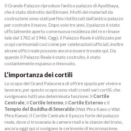
Il Grande Palazzo riproduce l'antico palazzo di Ayutthaya,
che è stato distrutto dai Birmani. Molti dei materiali da
costruzione sono stati perfino riutilizzati dall'antico palazzo
per costruire il nuovo. Dopo solo tre anni, il palazzo è stato
ufficialmente aperto come nuova residenza del re e rimase
tale dal 1782 al 1946. Oggi, il Palazzo Reale è utilizzato per
scopi cerimoniali così come per celebrazioni ufficiali, inoltre
alcune uffici reale possono ancora essere trovate qui. Da
quando il Palazzo Reale è stato costruito, è stato
costantemente espanso e rinnovato.
L'importanza dei cortili
Lo scopo del Grand Palace era di offrire spazio per vivere e
lavorare, per questo scopo sono stati creati vari cortili, che
svolgevano tutti una determinata funzione: il
Cortile
Centrale
, il
Cortile Interno
, il
Cortile Esterno
e il
Tempio del Buddha di Smeraldo
(Wat Phra Kaeo o Wat
Phra Kaew). Il Cortile Centrale è il pezzo forte del palazzo
reale, dove si trovavano le camere reali e le stanze del trono,
ancora oggi qui si svolgono le cerimonie di incoronazione.