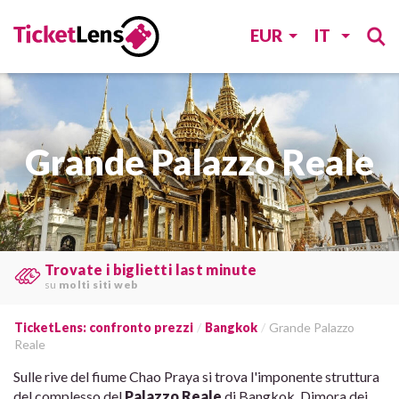
EUR
IT
Grande Palazzo Reale
Confrontate i prezzi
e risparmiate
tempo e denaro
.
TicketLens: confronto prezzi
Bangkok
Grande Palazzo
Reale
Sulle rive del fiume Chao Praya si trova l'imponente struttura
del complesso del
Palazzo Reale
di Bangkok. Dimora dei