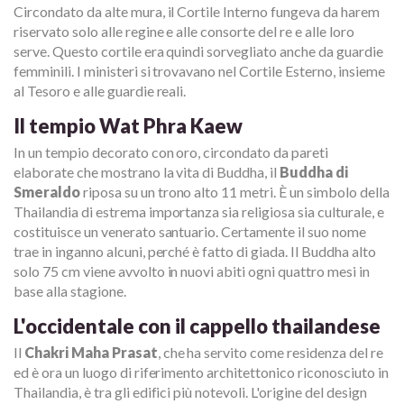
Circondato da alte mura, il Cortile Interno fungeva da harem
riservato solo alle regine e alle consorte del re e alle loro
serve. Questo cortile era quindi sorvegliato anche da guardie
femminili. I ministeri si trovavano nel Cortile Esterno, insieme
al Tesoro e alle guardie reali.
Il tempio Wat Phra Kaew
In un tempio decorato con oro, circondato da pareti
elaborate che mostrano la vita di Buddha, il
Buddha di
Smeraldo
riposa su un trono alto 11 metri. È un simbolo della
Thailandia di estrema importanza sia religiosa sia culturale, e
costituisce un venerato santuario. Certamente il suo nome
trae in inganno alcuni, perché è fatto di giada. Il Buddha alto
solo 75 cm viene avvolto in nuovi abiti ogni quattro mesi in
base alla stagione.
L'occidentale con il cappello thailandese
Il
Chakri Maha Prasat
, che ha servito come residenza del re
ed è ora un luogo di riferimento architettonico riconosciuto in
Thailandia, è tra gli edifici più notevoli. L'origine del design