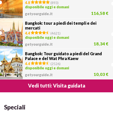
4.8
(
893
)
disponibile oggi e domani
116,58 €
getyourguide.it
Bangkok: tour a piedi dei templi e dei
mercati
4.4
(
4621
)
disponibile oggi e domani
18,34 €
getyourguide.it
Bangkok: Tour guidato a piedi del Grand
Palace e del Wat Phra Kaew
4.4
(
2526
)
disponibile oggi e domani
10,03 €
getyourguide.it
Vedi tutti: Visita guidata
Speciali