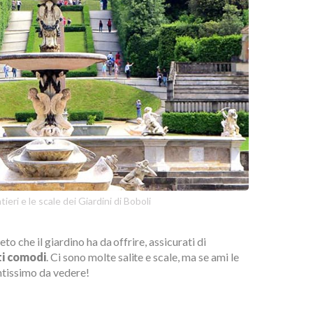
tieri e le scale dei Giardini di Boboli
to che il giardino ha da offrire, assicurati di
ti comodi
. Ci sono molte salite e scale, ma se ami le
ntissimo da vedere!