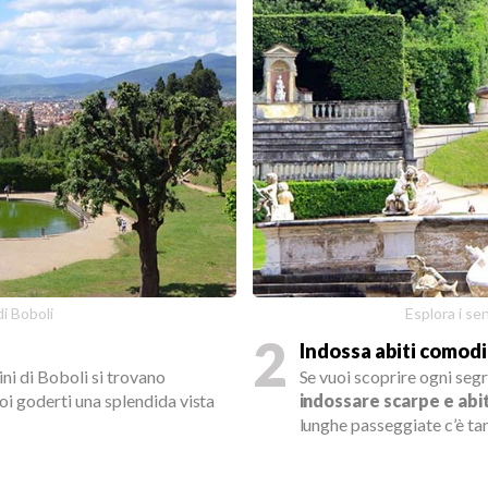
di Boboli
Esplora i sen
2
Indossa abiti comodi
ini di Boboli si trovano
Se vuoi scoprire ogni segre
uoi goderti una splendida vista
indossare scarpe e abi
lunghe passeggiate c’è ta