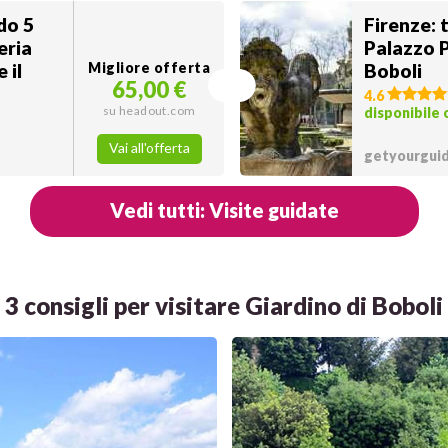
do 5
Firenze: t
leria
Palazzo P
 il
Migliore offerta
Boboli
65,00 €
4.6
su headout.com
disponibile 
Vai all'offerta
getyourguid
Vedi tutti: Visite guidate
3 consigli per visitare Giardino di Boboli