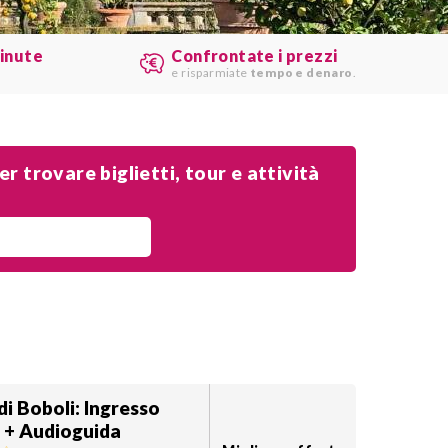
minute
Confrontate i prezzi
e risparmiate
tempo e denaro
.
r trovare biglietti, tour e attività
di Boboli: Ingresso
o + Audioguida