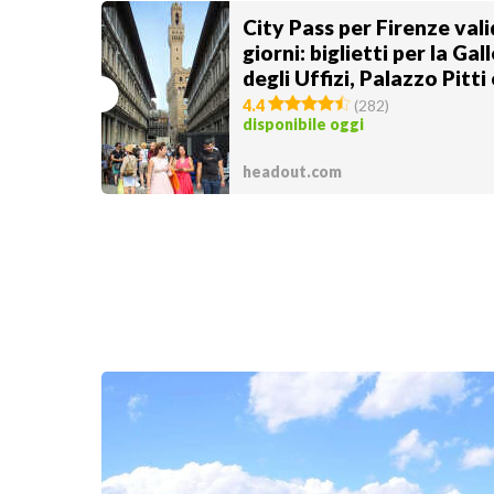
City Pass per Firenze vali
giorni: biglietti per la Gal
degli Uffizi, Palazzo Pitti e
Giardino di Boboli
4.4
(
282
)
disponibile oggi
headout.com