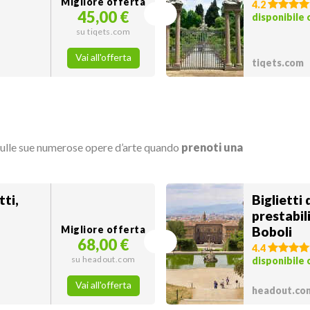
Migliore offerta
4.2
45,00 €
disponibile
su tiqets.com
Vai all'offerta
tiqets.com
sulle sue numerose opere d’arte quando
prenoti una
tti,
Biglietti
prestabili
Migliore offerta
Boboli
68,00 €
4.4
su headout.com
disponibile 
Vai all'offerta
headout.co