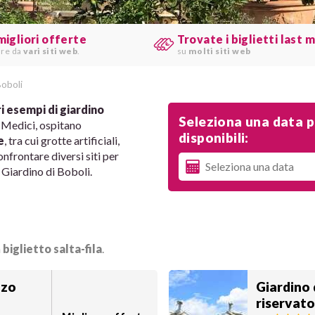
migliori offerte
Trovate i biglietti last 
are da
vari siti web
.
su
molti siti web
Boboli
i esempi di giardino
Seleziona una data pe
a Medici, ospitano
disponibili:
e
, tra cui grotte artificiali,
nfrontare diversi siti per
l Giardino di Boboli.
n
biglietto salta-fila
.
zzo
Giardino 
riservat