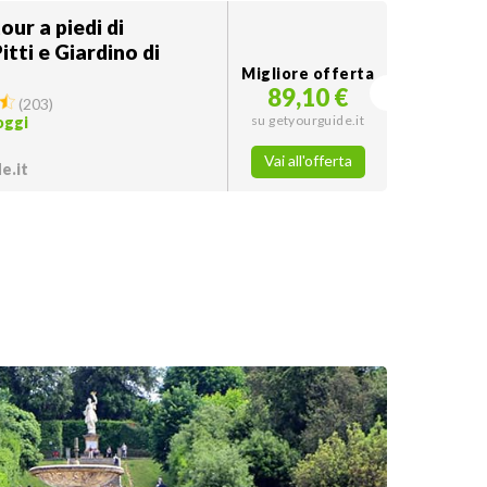
our a piedi di
itti e Giardino di
Migliore offerta
89,10 €
(
203
)
su getyourguide.it
oggi
Vai all'offerta
e.it