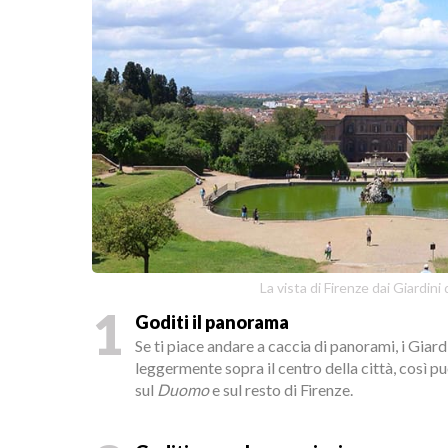
La vista di Firenze dai Giardini 
1
Goditi il panorama
Se ti piace andare a caccia di panorami, i Giard
leggermente sopra il centro della città, così p
sul
Duomo
e sul resto di Firenze.