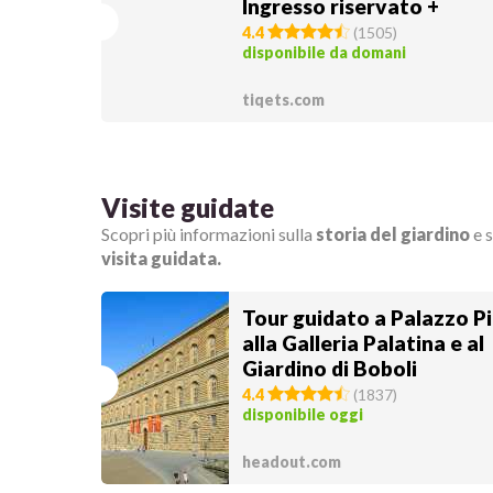
Ingresso riservato +
Audioguida
4.4
(
1505
)
disponibile da domani
tiqets.com
Visite guidate
Scopri più informazioni sulla
storia del giardino
e 
visita guidata.
Tour guidato a Palazzo Pi
alla Galleria Palatina e al
Giardino di Boboli
4.4
(
1837
)
disponibile oggi
headout.com