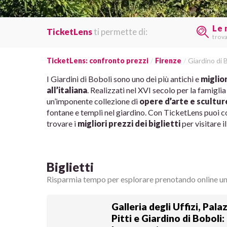
Le 
TicketLens
ti permette di:
trov
TicketLens: confronto prezzi
Firenze
Giardino di 
I Giardini di Boboli sono uno dei più antichi e
miglior
all’italiana
. Realizzati nel XVI secolo per la famigli
un’imponente collezione di
opere d’arte e scultur
fontane e templi nel giardino. Con TicketLens puoi co
trovare i
migliori prezzi dei biglietti
per visitare i
Biglietti
Risparmia tempo per esplorare prenotando online u
Galleria degli Uffizi, Pala
Pitti e Giardino di Boboli: