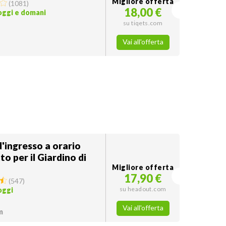
Migliore offerta
(
1081
)
18,00 €
 oggi e domani
su tiqets.com
Vai all'offerta
 d'ingresso a orario
to per il Giardino di
Migliore offerta
17,90 €
(
547
)
su headout.com
oggi
Vai all'offerta
m