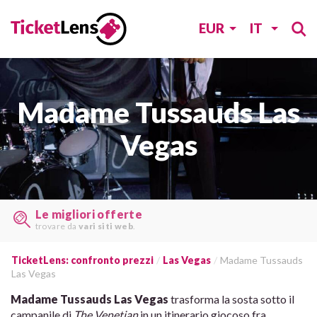
EUR
IT
Madame Tussauds Las
Vegas
Le migliori offerte
trovare da
vari siti web
.
TicketLens: confronto prezzi
Las Vegas
Madame Tussauds
Las Vegas
Madame Tussauds Las Vegas
trasforma la sosta sotto il
campanile di
The Venetian
in un itinerario giocoso fra