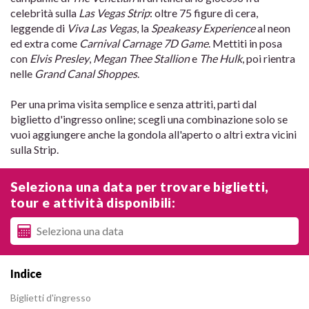
celebrità sulla
Las Vegas Strip
: oltre 75 figure di cera,
leggende di
Viva Las Vegas
, la
Speakeasy Experience
al neon
ed extra come
Carnival Carnage 7D Game
. Mettiti in posa
con
Elvis Presley
,
Megan Thee Stallion
e
The Hulk
, poi rientra
nelle
Grand Canal Shoppes
.
Per una prima visita semplice e senza attriti, parti dal
biglietto d'ingresso online; scegli una combinazione solo se
vuoi aggiungere anche la gondola all'aperto o altri extra vicini
sulla Strip.
Seleziona una data per trovare biglietti,
tour e attività disponibili:
Indice
Biglietti d'ingresso