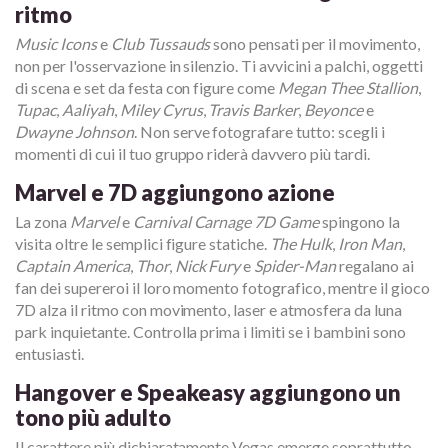
ritmo
Music Icons
e
Club Tussauds
sono pensati per il movimento,
non per l'osservazione in silenzio. Ti avvicini a palchi, oggetti
di scena e set da festa con figure come
Megan Thee Stallion
,
Tupac
,
Aaliyah
,
Miley Cyrus
,
Travis Barker
,
Beyonce
e
Dwayne Johnson
. Non serve fotografare tutto: scegli i
momenti di cui il tuo gruppo riderà davvero più tardi.
Marvel e 7D aggiungono azione
La zona
Marvel
e
Carnival Carnage 7D Game
spingono la
visita oltre le semplici figure statiche.
The Hulk
,
Iron Man
,
Captain America
,
Thor
,
Nick Fury
e
Spider-Man
regalano ai
fan dei supereroi il loro momento fotografico, mentre il gioco
7D alza il ritmo con movimento, laser e atmosfera da luna
park inquietante. Controlla prima i limiti se i bambini sono
entusiasti.
Hangover e Speakeasy aggiungono un
tono più adulto
Il carattere più dichiaratamente Vegas emerge soprattutto