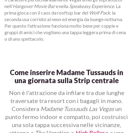
nell'
Hangover Movie Bar
e nella
Speakeasy Experience
. La
prima gioca con il caos da rooftop bar del
Wolf Pack
; la
seconda usa corridoi al neon ed energia da lounge notturna.
Per questo l'attrazione funziona molto bene per coppie e
gruppi di amici che vogliono una tappa leggera prima di cena
o di uno spettacolo.
Come inserire Madame Tussauds in
una giornata sulla Strip centrale
Non è l'attrazione da infilare tra due lunghe
traversate tra resort con i bagagli in mano.
Considera
Madame Tussauds Las Vegas
un
punto fermo indoor e compatto, poi costruisci
una sola tappa successiva nelle vicinanze,
attorno a
The Venetian
, a
High Roller
o a uno