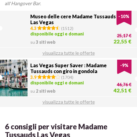
all'
Hangover Bar
.
Museo delle cere Madame Tussauds
-
10
%
Las Vegas
4.3
(
1512
)
disponibile oggi e domani
25,17 €
22,55 €
su
3 siti web
visualizza tutte le offerte
Las Vegas Super Saver : Madame
-
9
%
Tussauds con giro in gondola
3.9
(
1704
)
disponibile oggi e domani
46,76 €
42,51 €
su
2 siti web
visualizza tutte le offerte
6 consigli per visitare Madame
Tussauds Las Vegas