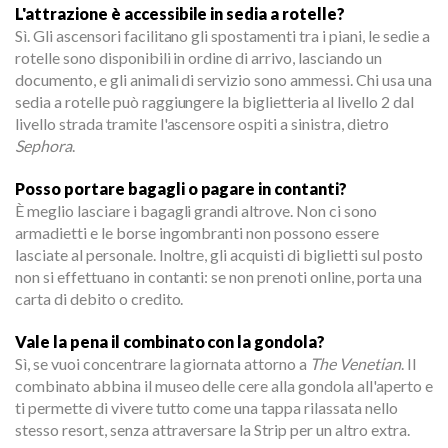
L'attrazione è accessibile in sedia a rotelle?
Sì. Gli ascensori facilitano gli spostamenti tra i piani, le sedie a
rotelle sono disponibili in ordine di arrivo, lasciando un
documento, e gli animali di servizio sono ammessi. Chi usa una
sedia a rotelle può raggiungere la biglietteria al livello 2 dal
livello strada tramite l'ascensore ospiti a sinistra, dietro
Sephora
.
Posso portare bagagli o pagare in contanti?
È meglio lasciare i bagagli grandi altrove. Non ci sono
armadietti e le borse ingombranti non possono essere
lasciate al personale. Inoltre, gli acquisti di biglietti sul posto
non si effettuano in contanti: se non prenoti online, porta una
carta di debito o credito.
Vale la pena il combinato con la gondola?
Sì, se vuoi concentrare la giornata attorno a
The Venetian
. Il
combinato abbina il museo delle cere alla gondola all'aperto e
ti permette di vivere tutto come una tappa rilassata nello
stesso resort, senza attraversare la Strip per un altro extra.