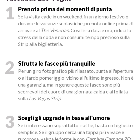
1
Prenota prima dei momenti di punta
Se la visita cade in un weekend, in un giorno festivo o
durante le vacanze scolastiche, prenota online prima di
arrivare al
The Venetian
. Così fissi data e ora, riduci lo
stress della coda e non consumi tempo prezioso sulla
Strip alla biglietteria.
2
Sfrutta le fasce più tranquille
Per un giro fotografico più rilassato, punta all'apertura
o al tardo pomeriggio, vicino all'ultimo ingresso. Non è
una garanzia, ma in genere queste fasce sono più
scorrevoli del cuore di una giornata calda e affollata
sulla
Las Vegas Strip
.
3
Scegli gli upgrade in base all'umore
Se ti interessano soprattutto i selfie, basta un biglietto
semplice. Se il gruppo cerca una tappa più vivace e
rumorosa, valuta le formule con
Carnival Carnage 7D