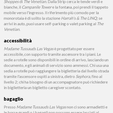
Shoppes
di
The Venetian
. Dalla Strip cerca le tende verdi e
bianche, il
Campanile Tower
e la fontana, poi prendi il tappeto
mobile verso l'ingresso. Il riferimento più comodo per la
monorotaia è di solito la stazione
Harrah's & The LINQ
; se
arrivi in auto, puoi usare self-parking o valet parking al
The
Venetian
.
accessibilità
Madame Tussauds Las Vegas
è progettato per essere
accessibile, con supporto tramite ascensore tra i piani. Le
sedie a rotelle sono disponibili in ordine di arrivo, lasciando un
documento, e gli animali di servizio sono ammessi. Chi usa una
sedia a rotelle può raggiungere la biglietteria dal livello strada
tramite l'ascensore ospiti a sinistra, dietro
Sephora
, fino al
livello 2; chi ha bisogno di un accompagnatore può richiedere
in biglietteria un biglietto caregiver scontato.
bagaglio
Presso
Madame Tussauds Las Vegas
non ci sono armadietti e
le borse grandi o i bagagli non possono essere lasciati al