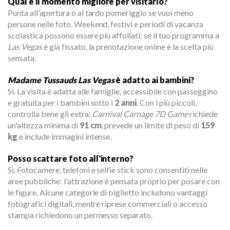
Qual è il momento migliore per visitarlo?
Punta all'apertura o al tardo pomeriggio se vuoi meno
persone nelle foto. Weekend, festivi e periodi di vacanza
scolastica possono essere più affollati; se il tuo programma a
Las Vegas
è già fissato, la prenotazione online è la scelta più
sensata.
Madame Tussauds Las Vegas
è adatto ai bambini?
Sì. La visita è adatta alle famiglie, accessibile con passeggino
e gratuita per i bambini sotto i
2 anni
. Con i più piccoli,
controlla bene gli extra:
Carnival Carnage 7D Game
richiede
un'altezza minima di
91 cm
, prevede un limite di peso di
159
kg
e include immagini intense.
Posso scattare foto all'interno?
Sì. Fotocamere, telefoni e selfie stick sono consentiti nelle
aree pubbliche: l'attrazione è pensata proprio per posare con
le figure. Alcune categorie di biglietto includono vantaggi
fotografici digitali, mentre riprese commerciali o accesso
stampa richiedono un permesso separato.