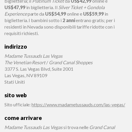
biglietteria; il
Platinum Ticket
da
US$42,99
online e
US$47,99
in biglietteria. Il
Silver Ticket + Gondola
Experience
parte da
US$54,99
online e
US$59,99
in
biglietteria. I bambini sotto i
2 anni
entrano gratis; per i
residenti in Nevada sono disponibili tariffe ridotte con i
requisiti richiesti.
indirizzo
Madame Tussauds Las Vegas
The Venetian Resort
/
Grand Canal Shoppes
3377 S. Las Vegas Blvd, Suite 2001
Las Vegas, NV 89109
Stati Uniti
sito web
Sito ufficiale
:
https://www.madametussauds.com/las-vegas/
come arrivare
Madame Tussauds Las Vegas
si trova nelle
Grand Canal