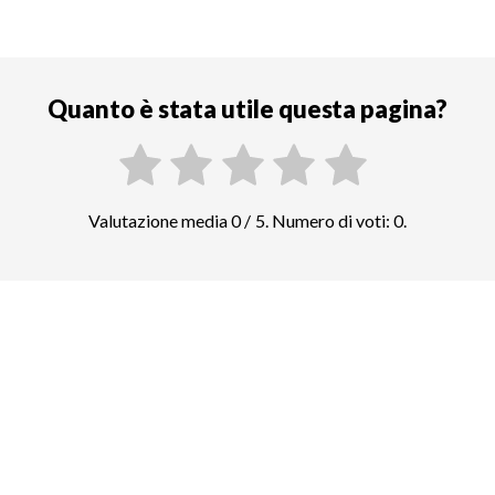
Quanto è stata utile questa pagina?
Valutazione media 0 / 5. Numero di voti: 0.
Confrontate i prezzi di altre attrazioni
top in Las Vegas
Parco nazionale del Grand
Canyon
92
biglietti e tour guidati