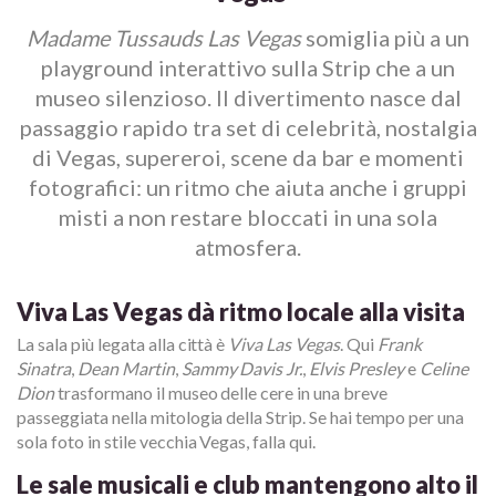
Madame Tussauds Las Vegas
somiglia più a un
playground interattivo sulla Strip che a un
museo silenzioso. Il divertimento nasce dal
passaggio rapido tra set di celebrità, nostalgia
di Vegas, supereroi, scene da bar e momenti
fotografici: un ritmo che aiuta anche i gruppi
misti a non restare bloccati in una sola
atmosfera.
Viva Las Vegas dà ritmo locale alla visita
La sala più legata alla città è
Viva Las Vegas
. Qui
Frank
Sinatra
,
Dean Martin
,
Sammy Davis Jr.
,
Elvis Presley
e
Celine
Dion
trasformano il museo delle cere in una breve
passeggiata nella mitologia della Strip. Se hai tempo per una
sola foto in stile vecchia Vegas, falla qui.
Le sale musicali e club mantengono alto il