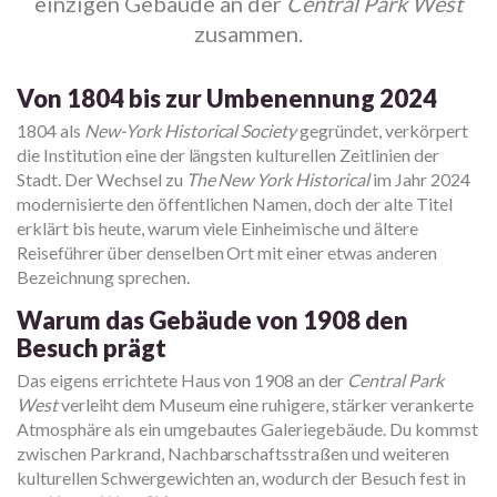
einzigen Gebäude an der
Central Park West
zusammen.
Von 1804 bis zur Umbenennung 2024
1804 als
New-York Historical Society
gegründet, verkörpert
die Institution eine der längsten kulturellen Zeitlinien der
Stadt. Der Wechsel zu
The New York Historical
im Jahr 2024
modernisierte den öffentlichen Namen, doch der alte Titel
erklärt bis heute, warum viele Einheimische und ältere
Reiseführer über denselben Ort mit einer etwas anderen
Bezeichnung sprechen.
Warum das Gebäude von 1908 den
Besuch prägt
Das eigens errichtete Haus von 1908 an der
Central Park
West
verleiht dem Museum eine ruhigere, stärker verankerte
Atmosphäre als ein umgebautes Galeriegebäude. Du kommst
zwischen Parkrand, Nachbarschaftsstraßen und weiteren
kulturellen Schwergewichten an, wodurch der Besuch fest in