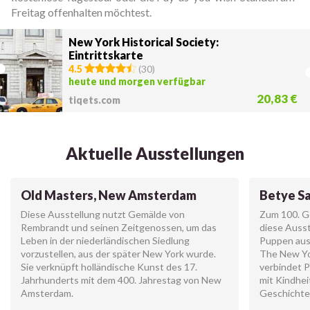
Freitag offenhalten möchtest.
New York Historical Society:
Eintrittskarte
4.5
(
30
)
heute und morgen verfügbar
20,83 €
tiqets.com
Aktuelle Ausstellungen
Old Masters, New Amsterdam
Betye Sa
Diese Ausstellung nutzt Gemälde von
Zum 100. G
Rembrandt und seinen Zeitgenossen, um das
diese Ausst
Leben in der niederländischen Siedlung
Puppen aus
vorzustellen, aus der später New York wurde.
The New Yor
Sie verknüpft holländische Kunst des 17.
verbindet 
Jahrhunderts mit dem 400. Jahrestag von New
mit Kindhei
Amsterdam.
Geschichte 