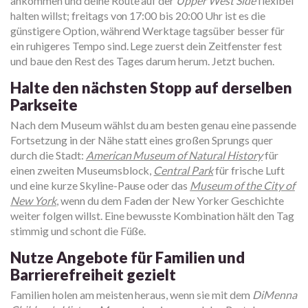
ankommen und deine Route auf der
Upper West Side
flexibel
halten willst; freitags von 17:00 bis 20:00 Uhr ist es die
günstigere Option, während Werktage tagsüber besser für
ein ruhigeres Tempo sind. Lege zuerst dein Zeitfenster fest
und baue den Rest des Tages darum herum. Jetzt buchen.
Halte den nächsten Stopp auf derselben
Parkseite
Nach dem Museum wählst du am besten genau eine passende
Fortsetzung in der Nähe statt eines großen Sprungs quer
durch die Stadt:
American Museum of Natural History
für
einen zweiten Museumsblock,
Central Park
für frische Luft
und eine kurze Skyline-Pause oder das
Museum of the City of
New York
, wenn du dem Faden der New Yorker Geschichte
weiter folgen willst. Eine bewusste Kombination hält den Tag
stimmig und schont die Füße.
Nutze Angebote für Familien und
Barrierefreiheit gezielt
Familien holen am meisten heraus, wenn sie mit dem
DiMenna