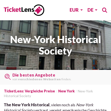
EUR
DE
New-York Historical
Society
Die besten Angebote
von
verschiedenen Webseiten
finden.
TicketLens: Vergleiche Preise
New York
New-York
Historical Society
The New York Historical
, vielen noch als
New-York
Historical Society
vertraut, vereint amerikanische Geschichte,