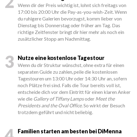
2
Wenn dir der Preis wichtig ist, lohnt sich freitags von
17:00 bis 20:00 Uhr die Pay-as-you-wish-Zeit. Wenn
du ruhigere Galerien bevorzugst, komm lieber von
Dienstag bis Donnerstag oder früher am Tag. Das
richtige Zeitfenster bringt dir hier mehr als noch ein
zusätzlicher Stopp am Nachmittag.
3
Nutze eine kostenlose Tagestour
Wenn du dir Struktur wünschst, ohne extra für einen
separaten Guide zu zahlen, peile die kostenlosen
Tagestouren um 13:00 Uhr oder 14:30 Uhr an, sofern
noch Plätze frei sind. Falls die Tour bereits voll ist,
entscheide dich vor dem Eintritt für einen klaren Anker
wie die
Gallery of Tiffany Lamps
oder
Meet the
Presidents and the Oval Office
. So wirkt der Besuch
trotzdem geführt und nicht beliebig.
4
Familien starten am besten bei DiMenna