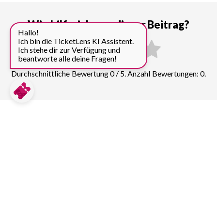
Wie hilfreich war dieser Beitrag?
Hallo!
Ich bin die TicketLens KI Assistent.
Ich stehe dir zur Verfügung und
beantworte alle deine Fragen!
Durchschnittliche Bewertung 0 / 5. Anzahl Bewertungen: 0.
Preise für weitere Top
Sehenswürdigkeiten in New York
vergleichen:
Empire State Building
39
Tickets & Führungen
One World Trade Center