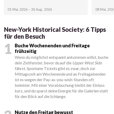
01 Mai. 2026 – 30 Aug.. 2026
08 Mai. 202
New-York Historical Society: 6 Tipps
für den Besuch
1
Buche Wochenenden und Freitage
frühzeitig
Wenn du möglichst entspannt ankommen willst, buche
dein Zeitfenster, bevor du auf die
Upper West Side
fährst. Spontane Tickets gibt es zwar, doch zur
Mittagszeit am Wochenende und an Freitagabenden
ist es wegen der Pay-as-you-wish-Stunden oft
belebter. Mit einer Vorabbuchung bleibt der Einlass
kurz, und du sparst deine Energie für die Galerien statt
für den Blick auf die Schlange.
Nutze den Freitag bewusst