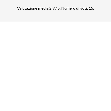
Valutazione media 2.9 / 5. Numero di voti: 15.
Confrontate i prezzi di altre attrazioni
top in Valencia
Ciutat de les Arts i les Ciències
23
biglietti e tour guidati
Parc Natural de l'Albufera
27
biglietti e tour guidati
Parco oceanografico di Valencia
11
biglietti e tour guidati