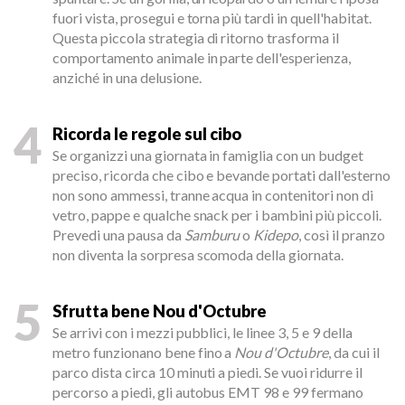
fuori vista, prosegui e torna più tardi in quell'habitat.
Questa piccola strategia di ritorno trasforma il
comportamento animale in parte dell'esperienza,
anziché in una delusione.
4
Ricorda le regole sul cibo
Se organizzi una giornata in famiglia con un budget
preciso, ricorda che cibo e bevande portati dall'esterno
non sono ammessi, tranne acqua in contenitori non di
vetro, pappe e qualche snack per i bambini più piccoli.
Prevedi una pausa da
Samburu
o
Kidepo
, così il pranzo
non diventa la sorpresa scomoda della giornata.
5
Sfrutta bene Nou d'Octubre
Se arrivi con i mezzi pubblici, le linee 3, 5 e 9 della
metro funzionano bene fino a
Nou d'Octubre
, da cui il
parco dista circa 10 minuti a piedi. Se vuoi ridurre il
percorso a piedi, gli autobus EMT 98 e 99 fermano