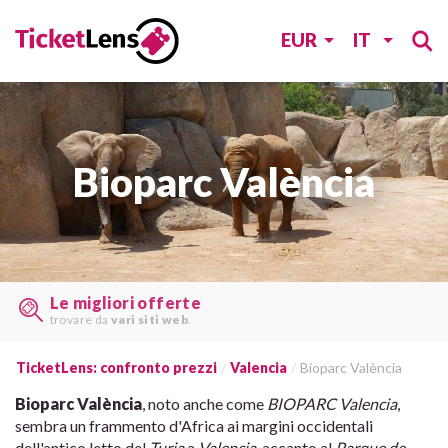
EUR
IT
Bioparc València
Le migliori offerte
trovare da
vari siti web
.
TicketLens: confronto prezzi
Valencia
Bioparc València
Bioparc València
, noto anche come
BIOPARC Valencia
,
sembra un frammento d'Africa ai margini occidentali
dell'antico letto del
Turia
a
Valencia
, accanto al
Parque de