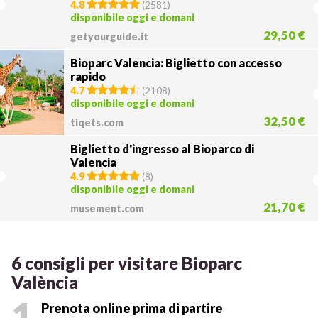
4.8
(
2581
)
disponibile oggi e domani
29,50 €
getyourguide.it
Bioparc Valencia: Biglietto con accesso
rapido
4.7
(
2108
)
disponibile oggi e domani
32,50 €
tiqets.com
Biglietto d'ingresso al Bioparco di
Valencia
4.9
(
8
)
disponibile oggi e domani
21,70 €
musement.com
6 consigli per visitare Bioparc
València
1
Prenota online prima di partire