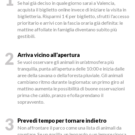
Se hai già deciso in quale giorno sarai a Valencia,
acquista il biglietto online invece di iniziare la visita in
biglietteria. Risparmi 1 € per biglietto, sfrutti l'accesso
prioritario e arrivi con la fascia oraria già definita: le
mattine affollate in famiglia diventano subito più
gestibili.
2
Arriva vicino all'apertura
Se vuoi osservare gli animali in un'atmosfera più
tranquilla, punta all'apertura delle 10:00 e inizia dalle
aree della savana o della foresta pluviale. Gli animali
cambiano ritmo durante la giornata: un primo giro al
mattino aumenta le possibilità di buone osservazioni
prima che caldo, pranzo e folla prendano il
sopravvento.
3
Prevedi tempo per tornare indietro
Non affrontare il parco come una lista di animali da
spuntare. Se un gorilla, un leopardo o un lemure riposa