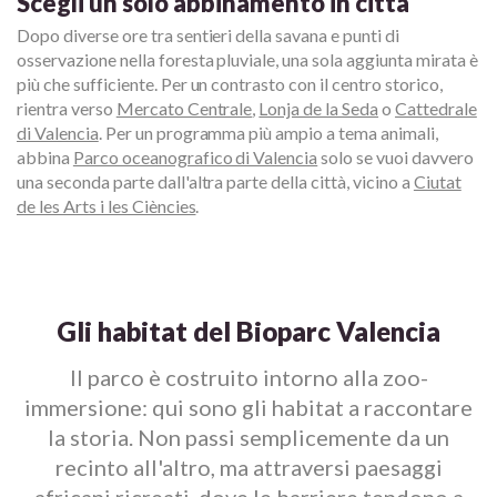
Scegli un solo abbinamento in città
Dopo diverse ore tra sentieri della savana e punti di
osservazione nella foresta pluviale, una sola aggiunta mirata è
più che sufficiente. Per un contrasto con il centro storico,
rientra verso
Mercato Centrale
,
Lonja de la Seda
o
Cattedrale
di Valencia
. Per un programma più ampio a tema animali,
abbina
Parco oceanografico di Valencia
solo se vuoi davvero
una seconda parte dall'altra parte della città, vicino a
Ciutat
de les Arts i les Ciències
.
Gli habitat del Bioparc Valencia
Il parco è costruito intorno alla zoo-
immersione: qui sono gli habitat a raccontare
la storia. Non passi semplicemente da un
recinto all'altro, ma attraversi paesaggi
africani ricreati, dove le barriere tendono a