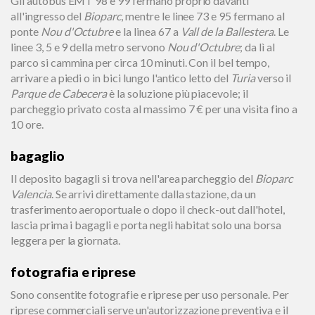
Gli autobus EMT 98 e 99 fermano proprio davanti
all'ingresso del
Bioparc
, mentre le linee 73 e 95 fermano al
ponte
Nou d'Octubre
e la linea 67 a
Vall de la Ballestera
. Le
linee 3, 5 e 9 della metro servono
Nou d'Octubre
; da lì al
parco si cammina per circa 10 minuti. Con il bel tempo,
arrivare a piedi o in bici lungo l'antico letto del
Turia
verso il
Parque de Cabecera
è la soluzione più piacevole; il
parcheggio privato costa al massimo 7 € per una visita fino a
10 ore.
bagaglio
Il deposito bagagli si trova nell'area parcheggio del
Bioparc
Valencia
. Se arrivi direttamente dalla stazione, da un
trasferimento aeroportuale o dopo il check-out dall'hotel,
lascia prima i bagagli e porta negli habitat solo una borsa
leggera per la giornata.
fotografia e riprese
Sono consentite fotografie e riprese per uso personale. Per
riprese commerciali serve un'autorizzazione preventiva e il