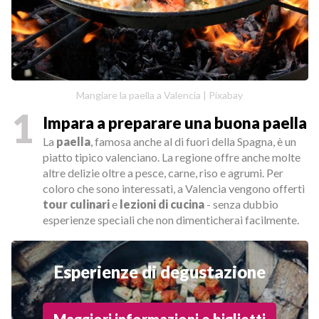
Mangiare la paella a Valencia | Pixabay
1
Impara a preparare una buona paella
La
paella
, famosa anche al di fuori della Spagna, è un
piatto tipico valenciano. La regione offre anche molte
altre delizie oltre a pesce, carne, riso e agrumi. Per
coloro che sono interessati, a Valencia vengono offerti
tour culinari
e
lezioni di cucina
- senza dubbio
esperienze speciali che non dimenticherai facilmente.
Esperienze di degustazione
Maggiori informazioni e biglietti