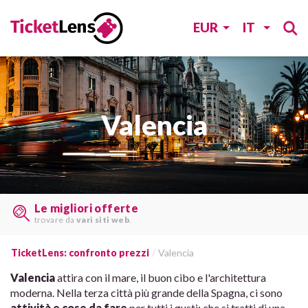
EUR
IT
Valencia
Trovate i biglietti last minute
su
molti siti web
TicketLens: confronto prezzi
Valencia
Valencia
attira con il mare, il buon cibo e l'architettura
moderna. Nella terza città più grande della Spagna, ci sono
attività e cose da fare
per tutti i gusti: che si tratti di una