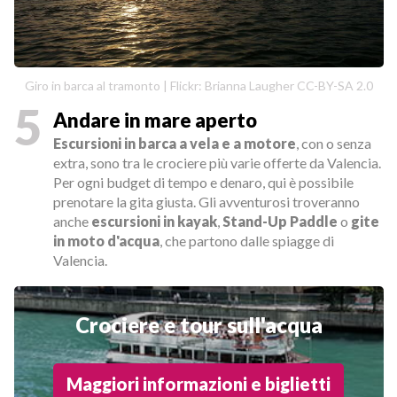
Giro in barca al tramonto | Flickr: Brianna Laugher CC-BY-SA 2.0
5
Andare in mare aperto
Escursioni in barca a vela e a motore
, con o senza
extra, sono tra le crociere più varie offerte da Valencia.
Per ogni budget di tempo e denaro, qui è possibile
prenotare la gita giusta. Gli avventurosi troveranno
anche
escursioni in kayak
,
Stand-Up Paddle
o
gite
in moto d'acqua
, che partono dalle spiagge di
Valencia.
Crociere e tour sull'acqua
Maggiori informazioni e biglietti