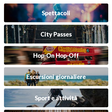
Spettacoli
City Passes
Hop-On Hop-Off
Escursioni giornaliere
Sport e attività