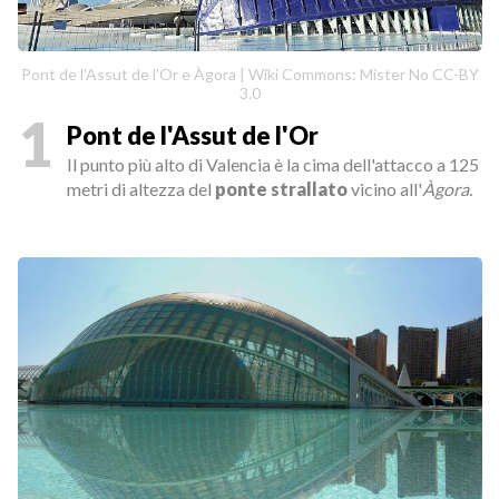
Pont de l'Assut de l'Or e Àgora | Wiki Commons: Mister No CC-BY
3.0
1
Pont de l'Assut de l'Or
Il punto più alto di Valencia è la cima dell'attacco a 125
metri di altezza del
ponte strallato
vicino all'
Àgora.