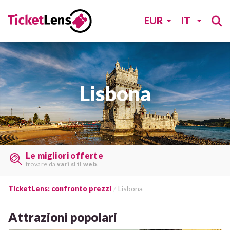
EUR
IT
Lisbona
Trovate i biglietti last minute
su
molti siti web
TicketLens: confronto prezzi
Lisbona
Attrazioni popolari