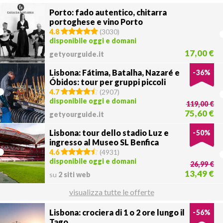
Porto: fado autentico, chitarra
portoghese e vino Porto
4.8
(
3030
)
disponibile oggi e domani
17,00 €
getyourguide.it
Lisbona: Fátima, Batalha, Nazaré e
-
36
%
Óbidos: tour per gruppi piccoli
4.7
(
2907
)
disponibile oggi e domani
119,00 €
75,60 €
getyourguide.it
Lisbona: tour dello stadio Luz e
-
50
%
ingresso al Museo SL Benfica
4.6
(
4931
)
disponibile oggi e domani
26,99 €
13,49 €
su
2 siti web
visualizza tutte le offerte
Lisbona: crociera di 1 o 2 ore lungo il
-
56
%
Tago