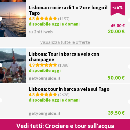
Lisbona: crociera di 1 o 2 ore lungo il
-
56
%
Tago
4.8
(
1157
)
disponibile oggi e domani
45,00 €
20,00 €
su
2 siti web
visualizza tutte le offerte
Lisbona: Tour in barca a vela con
champagne
4.9
(
1388
)
disponibile oggi
50,00 €
getyourguide.it
Lisbona: tour in barca a vela sul Tago
4.8
(
2628
)
disponibile oggi e domani
39,50 €
getyourguide.it
Vedi tutti: Crociere e tour sull'acqua