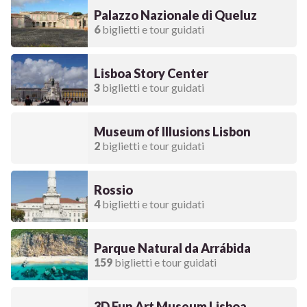
Palazzo Nazionale di Queluz
6
biglietti e tour guidati
Lisboa Story Center
3
biglietti e tour guidati
Museum of Illusions Lisbon
2
biglietti e tour guidati
Rossio
4
biglietti e tour guidati
Parque Natural da Arrábida
159
biglietti e tour guidati
3D Fun Art Museum Lisboa