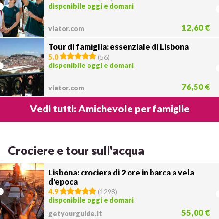
disponibile oggi e domani
12,60 €
viator.com
Tour di famiglia: essenziale di Lisbona
5.0
(
56
)
disponibile oggi e domani
76,50 €
viator.com
Vedi tutti: Amichevole per famiglie
Crociere e tour sull'acqua
Lisbona: crociera di 2 ore in barca a vela
d'epoca
4.9
(
1298
)
disponibile oggi e domani
55,00 €
getyourguide.it