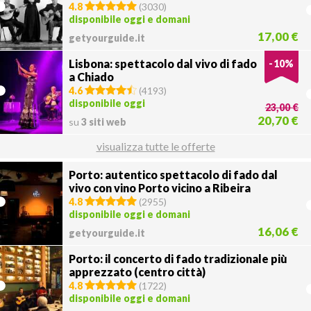
4.8
(
3030
)
disponibile oggi e domani
17,00 €
getyourguide.it
Lisbona: spettacolo dal vivo di fado
-
10
%
a Chiado
4.6
(
4193
)
disponibile oggi
23,00 €
20,70 €
su
3 siti web
visualizza tutte le offerte
Porto: autentico spettacolo di fado dal
vivo con vino Porto vicino a Ribeira
4.8
(
2955
)
disponibile oggi e domani
16,06 €
getyourguide.it
Porto: il concerto di fado tradizionale più
apprezzato (centro città)
4.8
(
1722
)
disponibile oggi e domani