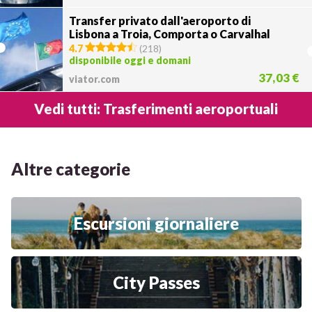
Transfer privato dall'aeroporto di
Lisbona a Troia, Comporta o Carvalhal
4.7
(
218
)
disponibile oggi e domani
37,03 €
viator.com
Vedi tutti: Trasferimenti aeroportuali
Altre categorie
Escursioni giornaliere
City Passes