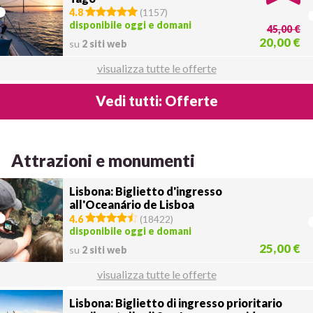
4.8
(
1157
)
disponibile oggi e domani
45,00 €
20,00 €
su
2 siti web
visualizza tutte le offerte
Vedi tutti: Offerte
Attrazioni e monumenti
Lisbona: Biglietto d'ingresso
all'Oceanário de Lisboa
4.6
(
18422
)
disponibile oggi e domani
25,00 €
su
2 siti web
visualizza tutte le offerte
Lisbona: Biglietto di ingresso prioritario