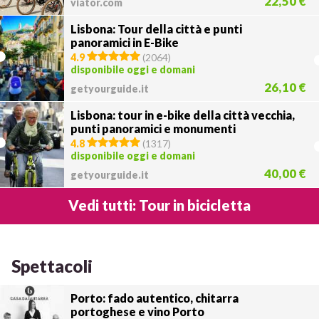
22,50 €
viator.com
Lisbona: Tour della città e punti
panoramici in E-Bike
4.9
(
2064
)
disponibile oggi e domani
26,10 €
getyourguide.it
Lisbona: tour in e-bike della città vecchia,
punti panoramici e monumenti
4.8
(
1317
)
disponibile oggi e domani
40,00 €
getyourguide.it
Vedi tutti: Tour in bicicletta
Spettacoli
Porto: fado autentico, chitarra
portoghese e vino Porto