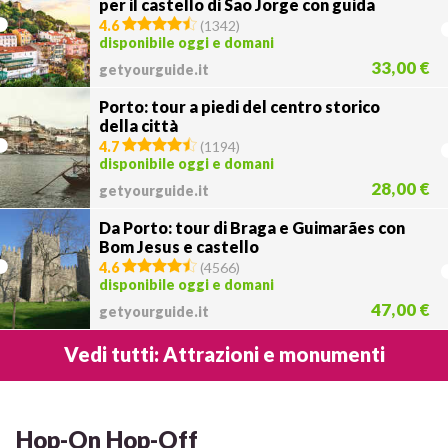
per il castello di Sao Jorge con guida
4.6
(
1342
)
disponibile oggi e domani
33,00 €
getyourguide.it
Porto: tour a piedi del centro storico
della città
4.7
(
1194
)
disponibile oggi e domani
28,00 €
getyourguide.it
Da Porto: tour di Braga e Guimarães con
Bom Jesus e castello
4.6
(
4566
)
disponibile oggi e domani
47,00 €
getyourguide.it
Vedi tutti: Attrazioni e monumenti
Hop-On Hop-Off