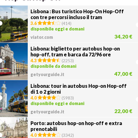
Lisbona : Bus turistico Hop-On Hop-Off
con tre percorsi incluso il tram
3.6
(
414
)
disponibile oggi e domani
34,20 €
viator.com
Lisbona: biglietto per autobus hop-on
hop-off, tram e barca da 72/96 ore
4.3
(
2253
)
disponibile da domani
47,00 €
getyourguide.it
Lisbona: tour in autobus Hop-on Hop-off
di 1 o 2 giorni
4.0
(
5983
)
disponibile oggi e domani
22,00 €
getyourguide.it
Porto: autobus hop-on hop-off e extra
prenotabili
4.0
(
3342
)