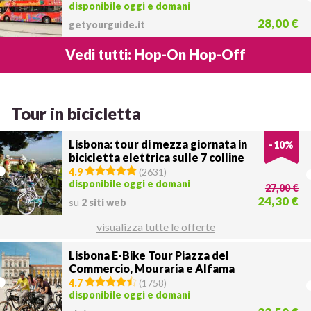
disponibile oggi e domani
28,00 €
getyourguide.it
Vedi tutti: Hop-On Hop-Off
Tour in bicicletta
Lisbona: tour di mezza giornata in
-
10
%
bicicletta elettrica sulle 7 colline
4.9
(
2631
)
disponibile oggi e domani
27,00 €
24,30 €
su
2 siti web
visualizza tutte le offerte
Lisbona E-Bike Tour Piazza del
Commercio, Mouraria e Alfama
4.7
(
1758
)
disponibile oggi e domani