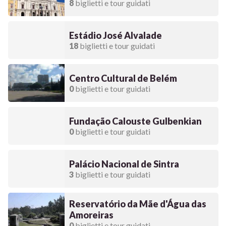
8
biglietti e tour guidati
Estádio José Alvalade
18
biglietti e tour guidati
Centro Cultural de Belém
0
biglietti e tour guidati
Fundação Calouste Gulbenkian
0
biglietti e tour guidati
Palácio Nacional de Sintra
3
biglietti e tour guidati
Reservatório da Mãe d'Água das
Amoreiras
0
biglietti e tour guidati