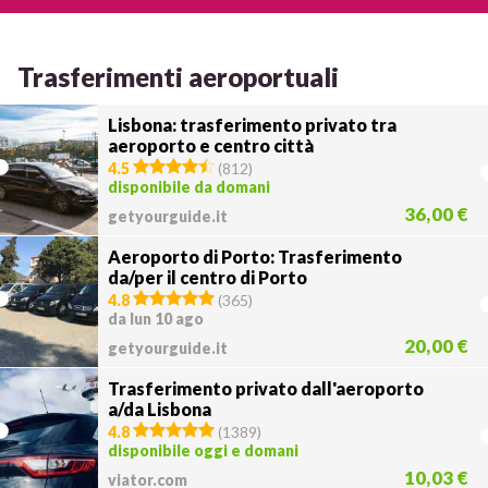
Trasferimenti aeroportuali
Lisbona: trasferimento privato tra
aeroporto e centro città
4.5
(
812
)
disponibile da domani
36,00 €
getyourguide.it
Aeroporto di Porto: Trasferimento
da/per il centro di Porto
4.8
(
365
)
da lun 10 ago
20,00 €
getyourguide.it
Trasferimento privato dall'aeroporto
a/da Lisbona
4.8
(
1389
)
disponibile oggi e domani
10,03 €
viator.com