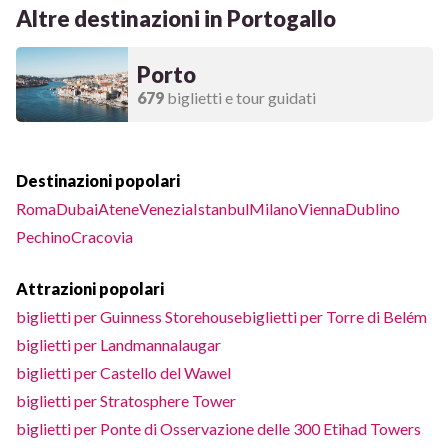
Altre destinazioni in Portogallo
Porto
679
biglietti e tour guidati
Destinazioni popolari
Roma
Dubai
Atene
Venezia
Istanbul
Milano
Vienna
Dublino
Pechino
Cracovia
Attrazioni popolari
biglietti per Guinness Storehouse
biglietti per Torre di Belém
biglietti per Landmannalaugar
biglietti per Castello del Wawel
biglietti per Stratosphere Tower
biglietti per Ponte di Osservazione delle 300 Etihad Towers