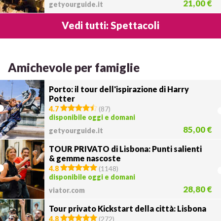
21,00 €
getyourguide.it
Vedi tutti: Spettacoli
Amichevole per famiglie
Porto: il tour dell'ispirazione di Harry
Potter
4.7
(
87
)
disponibile oggi e domani
85,00 €
getyourguide.it
TOUR PRIVATO di Lisbona: Punti salienti
& gemme nascoste
4.8
(
1148
)
disponibile oggi e domani
28,80 €
viator.com
Tour privato Kickstart della città: Lisbona
4.8
(
272
)