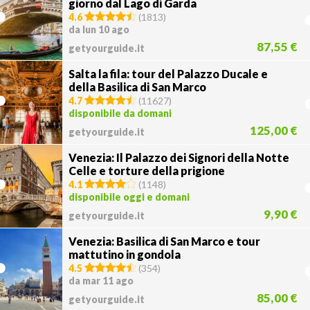
giorno dal Lago di Garda
4.6
(
1813
)
da lun 10 ago
87,55 €
getyourguide.it
Salta la fila: tour del Palazzo Ducale e
della Basilica di San Marco
4.7
(
11627
)
disponibile da domani
125,00 €
getyourguide.it
Venezia: Il Palazzo dei Signori della Notte
Celle e torture della prigione
4.1
(
1148
)
disponibile oggi e domani
9,90 €
getyourguide.it
Venezia: Basilica di San Marco e tour
mattutino in gondola
4.5
(
354
)
da mar 11 ago
85,00 €
getyourguide.it