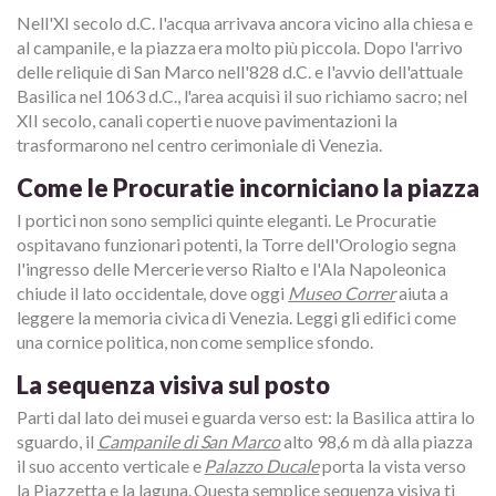
Nell'XI secolo d.C. l'acqua arrivava ancora vicino alla chiesa e
al campanile, e la piazza era molto più piccola. Dopo l'arrivo
delle reliquie di San Marco nell'828 d.C. e l'avvio dell'attuale
Basilica nel 1063 d.C., l'area acquisì il suo richiamo sacro; nel
XII secolo, canali coperti e nuove pavimentazioni la
trasformarono nel centro cerimoniale di Venezia.
Come le Procuratie incorniciano la piazza
I portici non sono semplici quinte eleganti. Le Procuratie
ospitavano funzionari potenti, la Torre dell'Orologio segna
l'ingresso delle Mercerie verso Rialto e l'Ala Napoleonica
chiude il lato occidentale, dove oggi
Museo Correr
aiuta a
leggere la memoria civica di Venezia. Leggi gli edifici come
una cornice politica, non come semplice sfondo.
La sequenza visiva sul posto
Parti dal lato dei musei e guarda verso est: la Basilica attira lo
sguardo, il
Campanile di San Marco
alto 98,6 m dà alla piazza
il suo accento verticale e
Palazzo Ducale
porta la vista verso
la Piazzetta e la laguna. Questa semplice sequenza visiva ti