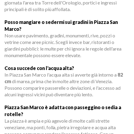
giornata l'area tra Torre dell'Orologio, portici e ingressi
principali è di solito più affollata.
Posso mangiare o sedermi sui gradini in Piazza San
Marco?
Non usare pavimento, gradini, monumenti, rive, pozzi o
vetrine come aree picnic. Scegli invece bar, ristoranti o
giardini pubblici: le multe per chi ignora le regole dell'area
monumentale possono essere elevate.
Cosa succede con l'acqua alta?
In Piazza San Marco l'acqua alta si avverte già intorno a
82
cm
di marea, prima che in molte altre zone di Venezia.
Possono comparire passerelle o deviazioni, e l'accesso ad
alcuni ingressi vicini può diventare più lento.
Piazza San Marco è adatta con passeggino o sedia a
rotelle?
La piazza è ampia e più agevole di molte calli strette
veneziane, ma ponti, folla, pietra irregolare e acqua alta
possono comunque rendere l'accesso faticoso. Con un