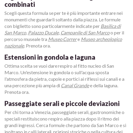
combinati
Scegli questa formula se per te è più importante entrare nei
monumenti che guardarli soltanto dalla piazza. Le formule
con biglietto sono particolarmente indicate per
Basilica di
San Marco
,
Palazzo Ducale
,
Campanile di San Marco
o per il
percorso museale tra
Museo Correr
e
Museo archeologico
nazionale
. Prenota ora.
Estensioni in gondola e laguna
Ottima scelta se vuoi dare respiro al fitto nucleo di San
Marco. Un'estensione in gondola o sull'acqua sposta
l'atmosfera da pietra, cupole e portici ai riflessi sui canali e a
una percezione più ampia di
Canal Grande
e della laguna.
Prenota ora.
Passeggiate serali e piccole deviazioni
Per chi torna a Venezia, passeggiate serali, gastronomiche o
speciali restituiscono respiro alla piazza dopo il ritmo dei
grandi ingressi. Cerca formule che partono da San Marco e si
inoltrano in calli laterali, prigioni storiche o nella cultura dei