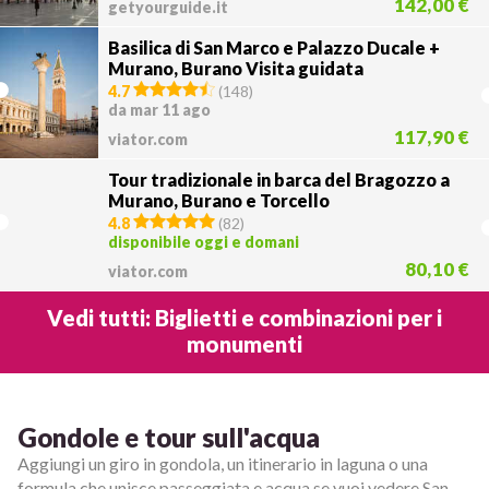
142,00 €
getyourguide.it
Basilica di San Marco e Palazzo Ducale +
Murano, Burano Visita guidata
4.7
(
148
)
da mar 11 ago
117,90 €
viator.com
Tour tradizionale in barca del Bragozzo a
Murano, Burano e Torcello
4.8
(
82
)
disponibile oggi e domani
80,10 €
viator.com
Vedi tutti: Biglietti e combinazioni per i
monumenti
Gondole e tour sull'acqua
Aggiungi un giro in gondola, un itinerario in laguna o una
formula che unisce passeggiata e acqua se vuoi vedere San