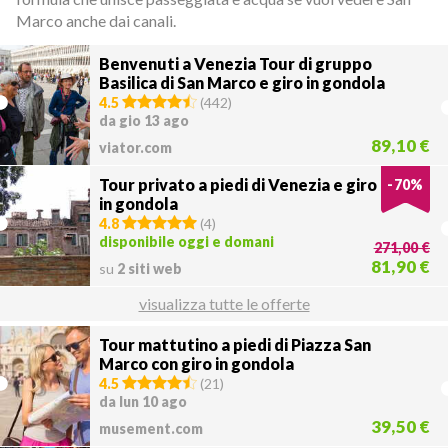
Marco anche dai canali.
Benvenuti a Venezia Tour di gruppo
Basilica di San Marco e giro in gondola
4.5
(
442
)
da gio 13 ago
89,10 €
viator.com
Tour privato a piedi di Venezia e giro
-
70
%
in gondola
4.8
(
4
)
disponibile oggi e domani
271,00 €
81,90 €
su
2 siti web
visualizza tutte le offerte
Tour mattutino a piedi di Piazza San
Marco con giro in gondola
4.5
(
21
)
da lun 10 ago
39,50 €
musement.com