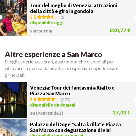
Tour del meglio di Venezia: attrazioni
della città e giro in gondola
3.5
(
2
)
disponibile oggi
830,77 €
viator.com
Altre esperienze a San Marco
Scegli esperienze serali, gastronomiche o speciali per
ritrovare la piazza da un'altra prospettiva dopo le visite
principali.
Venezia: Tour dei fantasmi a Rialto e
Piazza San Marco
3.8
(
672
)
disponibile da domani
27,00 €
getyourguide.it
Palazzo del Doge "salta la fila" e Piazza
San Marco con degustazione di vini
disponibile oggi e domani