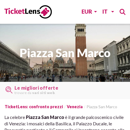
EUR
IT
Piazza San Marco
Le migliori offerte
trovare da
vari siti web
.
TicketLens: confronto prezzi
Venezia
Piazza San Marco
La celebre
Piazza San Marco
è il grande palcoscenico civile
di Venezia: i mosaici della Basilica, il Palazzo Ducale, le
Procuratie porticate e il Campanile si incontrano accanto alla