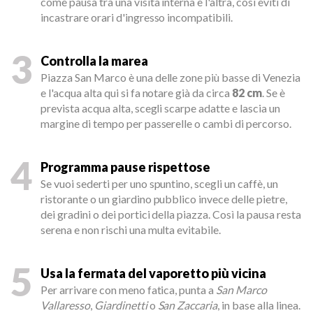
come pausa tra una visita interna e l'altra, così eviti di
incastrare orari d'ingresso incompatibili.
3
Controlla la marea
Piazza San Marco è una delle zone più basse di Venezia
e l'acqua alta qui si fa notare già da circa
82 cm
. Se è
prevista acqua alta, scegli scarpe adatte e lascia un
margine di tempo per passerelle o cambi di percorso.
4
Programma pause rispettose
Se vuoi sederti per uno spuntino, scegli un caffè, un
ristorante o un giardino pubblico invece delle pietre,
dei gradini o dei portici della piazza. Così la pausa resta
serena e non rischi una multa evitabile.
5
Usa la fermata del vaporetto più vicina
Per arrivare con meno fatica, punta a
San Marco
Vallaresso
,
Giardinetti
o
San Zaccaria
, in base alla linea.