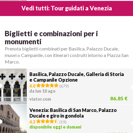
Vedi tutti: Tour guidati a Venezia
Biglietti e combinazioni per i
monumenti
Prenota biglietti combinati per Basilica, Palazzo Ducale,
musei o Campanile, con itinerari costruiti intorno a Piazza San
Marco.
Basilica, Palazzo Ducale, Galleria di Storia
e Campanile Opzione
4.8
(
679
)
da lun 10 ago
86,85 €
viator.com
Venezia: Basilica di San Marco, Palazzo
Ducale e giro in gondola
4.3
(
19
)
disponibile oggi e domani