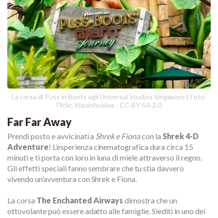
La corsa di Puss in Boots agli Universal Studios Singapore | Foto:
Flickr, Xiquinhosilva - CC-BY-SA 2.0
Far Far Away
Prendi posto e avvicinati a
Shrek e Fiona
con la
Shrek 4-D
Adventure
! L’esperienza cinematografica dura circa 15
minuti e ti porta con loro in luna di miele attraverso il regno.
Gli effetti speciali fanno sembrare che tu stia davvero
vivendo un’avventura con Shrek e Fiona.
La corsa
The Enchanted Airways
dimostra che un
ottovolante può essere adatto alle famiglie. Siediti in uno dei