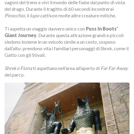
vagoni del treno e vivi il mondo delle fiabe dal punto di vista
del drago. Durante il tragitto di 60 secondi incontrerai
Pinocchio
, il
lupo cattivo
e molte altre creature mitiche.
Ti aspetta un viaggio davvero unico con
Puss In Boots'
Giant Journey
. Durante questa attrazione grandi e piccoli
siedono insieme in un veicolo simile a un cesto, sospeso
dall’alto: prendono vita i familiari personaggi di Shrek, come il
Gatto con gli Stivali.
Shrek e Fiona
ti aspettano nell’area all’aperto di
Far Far Away
del parco.