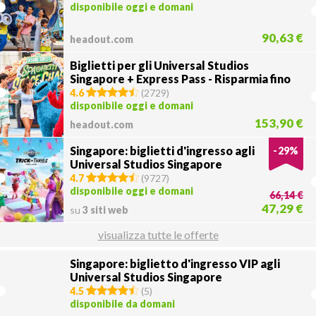
disponibile oggi e domani
90,63 €
headout.com
Biglietti per gli Universal Studios
Singapore + Express Pass - Risparmia fino
a 4 ore!
4.6
(
2729
)
disponibile oggi e domani
153,90 €
headout.com
Singapore: biglietti d'ingresso agli
-
29
%
Universal Studios Singapore
4.7
(
9727
)
disponibile oggi e domani
66,14 €
47,29 €
su
3 siti web
visualizza tutte le offerte
Singapore: biglietto d'ingresso VIP agli
Universal Studios Singapore
4.5
(
5
)
disponibile da domani