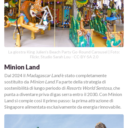
La giostra King Julien's Beach Party Go-Round Carousel | Foto:
Flickr, Studio Sarah Lou - CC-BY-SA 2.0
Minion Land
Dal 2024 il
Madagascar Land
è stato completamente
sostituito da
Minion Land
. Fa parte della strategia di
sostenibilità di lungo periodo di
Resorts World Sentosa
, che
punta a diventare priva di gas serra entro il 2030. Con Minion
Land si compie così il primo passo: la prima attrazione di
Singapore alimentata esclusivamente da energia rinnovabile.