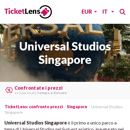
EUR
IT
Universal Studios
Singapore
Le migliori offerte
trovare da
vari siti web
.
TicketLens: confronto prezzi
Singapore
Universal Studios
Singapore
Universal Studios Singapore
è il primo e unico parco a
tema di Universal Studios nel Sud-est asiatico, inaugurato nel