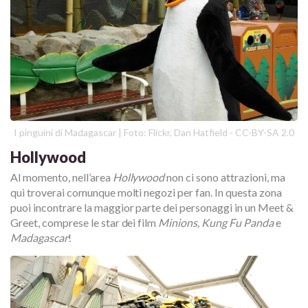
I pinguini di Madagascar | Foto: Flickr, Dan Hatfield - CC-BY-SA 2.0
Hollywood
Al momento, nell’area
Hollywood
non ci sono attrazioni, ma
qui troverai comunque molti negozi per fan. In questa zona
puoi incontrare la maggior parte dei personaggi in un Meet &
Greet, comprese le star dei film
Minions, Kung Fu Panda
e
Madagascar
!