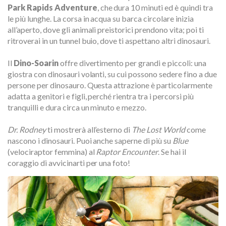
Park Rapids Adventure
, che dura 10 minuti ed è quindi tra
le più lunghe. La corsa in acqua su barca circolare inizia
all’aperto, dove gli animali preistorici prendono vita; poi ti
ritroverai in un tunnel buio, dove ti aspettano altri dinosauri.
Il
Dino-Soarin
offre divertimento per grandi e piccoli: una
giostra con dinosauri volanti, su cui possono sedere fino a due
persone per dinosauro. Questa attrazione è particolarmente
adatta a genitori e figli, perché rientra tra i percorsi più
tranquilli e dura circa un minuto e mezzo.
Dr. Rodney
ti mostrerà all’esterno di
The Lost World
come
nascono i dinosauri. Puoi anche saperne di più su
Blue
(velociraptor femmina) al
Raptor Encounter
. Se hai il
coraggio di avvicinarti per una foto!