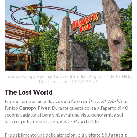
La corsa Canopy Flyer agli Universal Studios Singapore | Foto: Flickr,
Dave Junia Lum - CC-BY-SA 2.0
The Lost World
Libero come un uccello: sorvola l’area di
The Lost World
con
l’unico
Canopy Flyer
. Durante questa corsa all’aperto di 40
secondi, adatta ai bambini, avrai una vista panoramica sul
parco e potrai ammirare
Jurassic Park
dall’alto.
Probabilmente una delle attrazioni più visitate è il
Jurassic