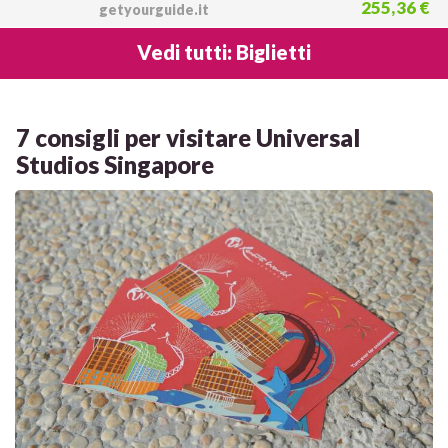
255,36 €
getyourguide.it
Vedi tutti: Biglietti
7 consigli per visitare Universal
Studios Singapore