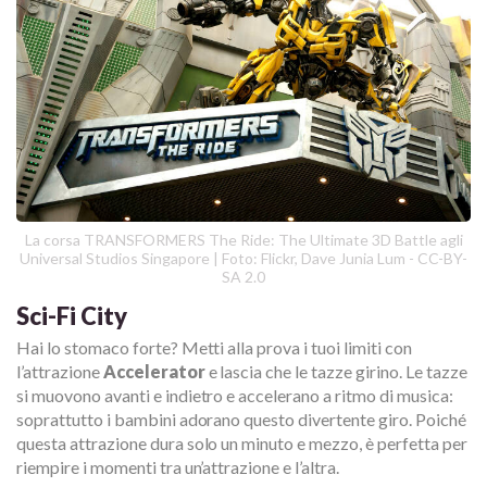
La corsa TRANSFORMERS The Ride: The Ultimate 3D Battle agli
Universal Studios Singapore | Foto: Flickr, Dave Junia Lum - CC-BY-
SA 2.0
Sci-Fi City
Hai lo stomaco forte? Metti alla prova i tuoi limiti con
l’attrazione
Accelerator
e lascia che le tazze girino. Le tazze
si muovono avanti e indietro e accelerano a ritmo di musica:
soprattutto i bambini adorano questo divertente giro. Poiché
questa attrazione dura solo un minuto e mezzo, è perfetta per
riempire i momenti tra un’attrazione e l’altra.