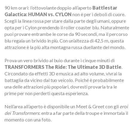
90 km orari: l’ottovolante doppio all’aperto
Battlestar
Galactica: HUMAN vs. CYLON
non è per i deboli di cuore.
Scegli la linea rossa per stare dalla parte degli umani, oppure
opta per i Cylon prendendo il roller coaster blu. Naturalmente
puoi provare entrambe le corse da 90 secondi, ma il percorso
blu regala un brivido in più. Con un’altezza di 42,5 m, questa
attrazione è la più alta montagna russa duellante del mondo.
Prova un vero brivido al buio durante i cinque minuti di
TRANSFORMERS The Ride: The Ultimate 3D Battle
.
Circondato da effetti 3D e musica ad alto volume, vivrai la
battaglia da vicino dal tuo veicolo. Poiché è probabilmente
una delle attrazioni più popolari, dovresti provarla tra le
prime per non perderti questa esperienza.
Nell’area all’aperto è disponibile un Meet & Greet con gli
eroi
dei Transformers
: entra a far parte della troupe e immortala il
momento con una foto.