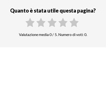
Quanto è stata utile questa pagina?
Valutazione media 0 / 5. Numero di voti: 0.
Confrontate i prezzi di altre attrazioni
top in Pechino
Città Proibita
97
biglietti e tour guidati
Palazzo d'Estate
87
biglietti e tour guidati