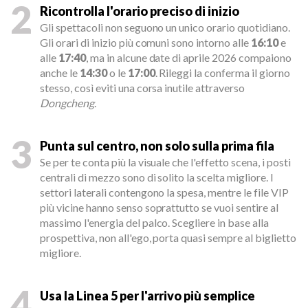
2
Ricontrolla l'orario preciso di inizio
Gli spettacoli non seguono un unico orario quotidiano.
Gli orari di inizio più comuni sono intorno alle
16:10
e
alle
17:40
, ma in alcune date di aprile 2026 compaiono
anche le
14:30
o le
17:00
. Rileggi la conferma il giorno
stesso, così eviti una corsa inutile attraverso
Dongcheng
.
3
Punta sul centro, non solo sulla prima fila
Se per te conta più la visuale che l'effetto scena, i posti
centrali di mezzo sono di solito la scelta migliore. I
settori laterali contengono la spesa, mentre le file VIP
più vicine hanno senso soprattutto se vuoi sentire al
massimo l'energia del palco. Scegliere in base alla
prospettiva, non all'ego, porta quasi sempre al biglietto
migliore.
4
Usa la Linea 5 per l'arrivo più semplice