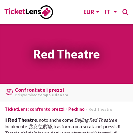
EUR
IT
Red Theatre
Le migliori offerte
trovare da
vari siti web
.
TicketLens: confronto prezzi
Pechino
Red Theatre
Il
Red Theatre
, noto anche come
Beijing Red Theatre
e
localmente
北京红剧场
, trasforma una serata nei pressi di
Tempio del cielo
in uno degli appuntamenti più teatrali di