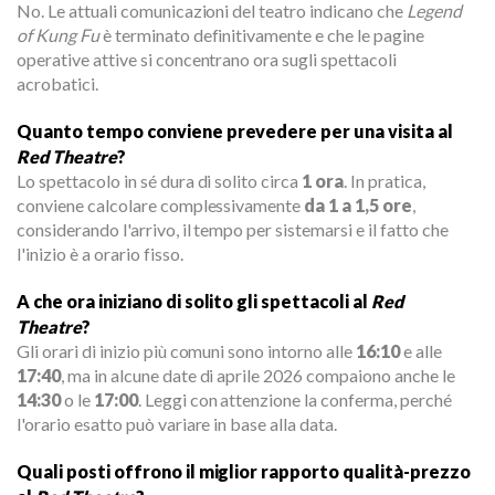
No. Le attuali comunicazioni del teatro indicano che
Legend
of Kung Fu
è terminato definitivamente e che le pagine
operative attive si concentrano ora sugli spettacoli
acrobatici.
Quanto tempo conviene prevedere per una visita al
Red Theatre
?
Lo spettacolo in sé dura di solito circa
1 ora
. In pratica,
conviene calcolare complessivamente
da 1 a 1,5 ore
,
considerando l'arrivo, il tempo per sistemarsi e il fatto che
l'inizio è a orario fisso.
A che ora iniziano di solito gli spettacoli al
Red
Theatre
?
Gli orari di inizio più comuni sono intorno alle
16:10
e alle
17:40
, ma in alcune date di aprile 2026 compaiono anche le
14:30
o le
17:00
. Leggi con attenzione la conferma, perché
l'orario esatto può variare in base alla data.
Quali posti offrono il miglior rapporto qualità-prezzo