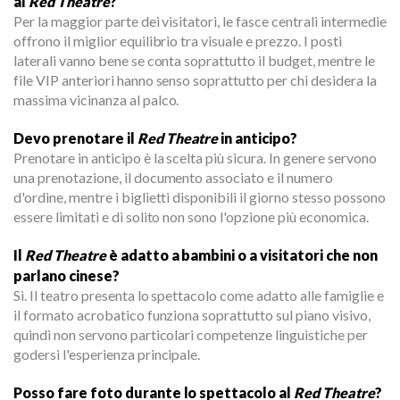
al
Red Theatre
?
Per la maggior parte dei visitatori, le fasce centrali intermedie
offrono il miglior equilibrio tra visuale e prezzo. I posti
laterali vanno bene se conta soprattutto il budget, mentre le
file VIP anteriori hanno senso soprattutto per chi desidera la
massima vicinanza al palco.
Devo prenotare il
Red Theatre
in anticipo?
Prenotare in anticipo è la scelta più sicura. In genere servono
una prenotazione, il documento associato e il numero
d'ordine, mentre i biglietti disponibili il giorno stesso possono
essere limitati e di solito non sono l'opzione più economica.
Il
Red Theatre
è adatto a bambini o a visitatori che non
parlano cinese?
Sì. Il teatro presenta lo spettacolo come adatto alle famiglie e
il formato acrobatico funziona soprattutto sul piano visivo,
quindi non servono particolari competenze linguistiche per
godersi l'esperienza principale.
Posso fare foto durante lo spettacolo al
Red Theatre
?