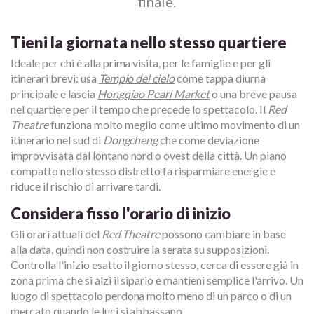
finale.
Tieni la giornata nello stesso quartiere
Ideale per chi è alla prima visita, per le famiglie e per gli
itinerari brevi: usa
Tempio del cielo
come tappa diurna
principale e lascia
Hongqiao Pearl Market
o una breve pausa
nel quartiere per il tempo che precede lo spettacolo. Il
Red
Theatre
funziona molto meglio come ultimo movimento di un
itinerario nel sud di
Dongcheng
che come deviazione
improvvisata dal lontano nord o ovest della città. Un piano
compatto nello stesso distretto fa risparmiare energie e
riduce il rischio di arrivare tardi.
Considera fisso l'orario di inizio
Gli orari attuali del
Red Theatre
possono cambiare in base
alla data, quindi non costruire la serata su supposizioni.
Controlla l'inizio esatto il giorno stesso, cerca di essere già in
zona prima che si alzi il sipario e mantieni semplice l'arrivo. Un
luogo di spettacolo perdona molto meno di un parco o di un
mercato quando le luci si abbassano.