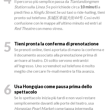
Il percorso più semplice passa da
Tiantandongmen
Station
sulla
Linea 5
e poi richiede circa
10 minuti
a
piedi fino a
Xingfu Street
. Se usi taxi o ride-hailing, tieni
pronto sul telefono
东城区幸福大街44号
. Così eviti
confusione con le mappe all'ultimo minuto ed entri al
Red Theatre
con meno stress.
5
Tieni pronta la conferma di prenotazione
Se prenoti online, tieni a portata di mano la conferma e
il documento associato alla prenotazione prima di
arrivare al teatro. Di solito servono entrambi
all'ingresso. Uno screenshot sul telefono è molto
meglio che cercare l'e-mail mentre la fila avanza.
6
Usa Hongqiao come pausa prima dello
spettacolo
Se lo spettacolo inizia più tardi e non vuoi restare
semplicemente davanti alle porte del teatro, usa
Hongqiao Pearl Market
come tappa intermedia