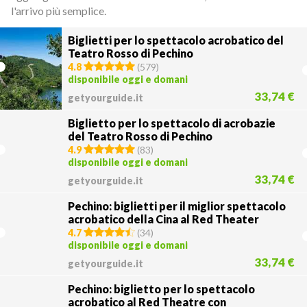
l'arrivo più semplice.
Biglietti per lo spettacolo acrobatico del
Teatro Rosso di Pechino
4.8
(
579
)
disponibile oggi e domani
33,74 €
getyourguide.it
Biglietto per lo spettacolo di acrobazie
del Teatro Rosso di Pechino
4.9
(
83
)
disponibile oggi e domani
33,74 €
getyourguide.it
Pechino: biglietti per il miglior spettacolo
acrobatico della Cina al Red Theater
4.7
(
34
)
disponibile oggi e domani
33,74 €
getyourguide.it
Pechino: biglietto per lo spettacolo
acrobatico al Red Theatre con