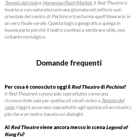
Tempio del cielo
e
Hongqiao Pearl Market
, il
Red Theatre
si
inserisce con naturalezza in una giornata nel settore sud-
orientale del centro di
Pechino
e trasforma quell'itinerario in
un vero finale serale. Questa logica geografica spiega in
buona parte perché il teatro continui a sembrare utile, non
soltanto nostalgico.
Domande frequenti
Per cosa è conosciuto oggi il
Red Theatre
di
Pechino
?
Il
Red Theatre
è conosciuto soprattutto come una
riconoscibile sala per spettacoli serali vicino a
Tempio del
cielo
. Oggi è associato soprattutto agli spettacoli acrobatici,
più che a un teatro basato sui dialoghi.
Al
Red Theatre
viene ancora messo in scena
Legend of
Kung Fu
?