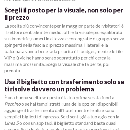
Scegli il posto per la visuale, non solo per
il prezzo
La scelta più convincente per la maggior parte dei visitatori è
il settore centrale intermedio: offre la visuale più equilibrata
su simmetrie, numeri in altezza e coreografie di gruppo senza
spingerti nella fascia di prezzo massima. I laterali e la
balconata vanno bene se la priorità è il budget, mentre le file
VIP più vicine hanno senso soprattutto per chi cerca la
massima prossimità. Scegli la visuale che fa per te, poi
prenota.
Usa il biglietto con trasferimento solo se
ti risolve davvero un problema
È una buona scelta se questa è la tua prima serata fuori a
Pechino
o se hai tempi stretti: una delle opzioni disponibili
aggiunge il trasferimento dall'hotel, mentre le altre sono
semplici biglietti d'ingresso. Se ti senti già a tuo agio con la
Linea 5
o con un'app taxi, il biglietto standard basta quasi
sempre. Se la logistica serale ti mette sotto pressione, lascia