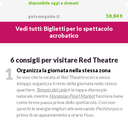
trasferimenti
disponibile oggi e domani
58,84 €
getyourguide.it
Vedi tutti: Biglietti per lo spettacolo
acrobatico
6 consigli per visitare Red Theatre
1
Organizza la giornata nella stessa zona
Se vuoi che la serata al
Red Theatre
scorra senza
intoppi, organizza il resto della giornata nello stesso
quartiere.
Tempio del cielo
è la tappa diurna più
naturale, mentre
Hongqiao Pearl Market
funziona bene
come breve pausa prima dello spettacolo. Così non
sprechi le energie migliori attraversando
Pechino
poco
prima di un appuntamento a orario fisso.