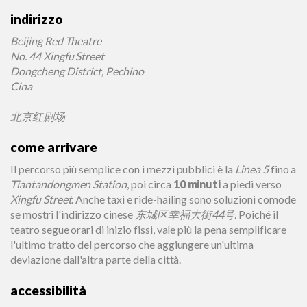
indirizzo
Beijing Red Theatre
No. 44 Xingfu Street
Dongcheng District, Pechino
Cina
北京红剧场
come arrivare
Il percorso più semplice con i mezzi pubblici è la
Linea 5
fino a
Tiantandongmen Station
, poi circa
10 minuti
a piedi verso
Xingfu Street
. Anche taxi e ride-hailing sono soluzioni comode
se mostri l'indirizzo cinese
东城区幸福大街44号
. Poiché il
teatro segue orari di inizio fissi, vale più la pena semplificare
l'ultimo tratto del percorso che aggiungere un'ultima
deviazione dall'altra parte della città.
accessibilità