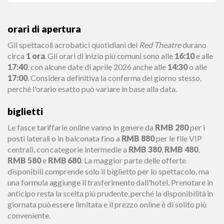
orari di apertura
Gli spettacoli acrobatici quotidiani del
Red Theatre
durano
circa
1 ora
. Gli orari di inizio più comuni sono alle
16:10
e alle
17:40
, con alcune date di aprile 2026 anche alle
14:30
o alle
17:00
. Considera definitiva la conferma del giorno stesso,
perché l'orario esatto può variare in base alla data.
biglietti
Le fasce tariffarie online vanno in genere da
RMB 280
per i
posti laterali o in balconata fino a
RMB 880
per le file VIP
centrali, con categorie intermedie a
RMB 380
,
RMB 480
,
RMB 580
e
RMB 680
. La maggior parte delle offerte
disponibili comprende solo il biglietto per lo spettacolo, ma
una formula aggiunge il trasferimento dall'hotel. Prenotare in
anticipo resta la scelta più prudente, perché la disponibilità in
giornata può essere limitata e il prezzo online è di solito più
conveniente.