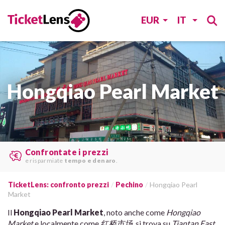
EUR
IT
Hongqiao Pearl Market
Le migliori offerte
trovare da
vari siti web
.
TicketLens: confronto prezzi
Pechino
Hongqiao Pearl
Market
Il
Hongqiao Pearl Market
, noto anche come
Hongqiao
Market
e localmente come
红桥市场
, si trova su
Tiantan East