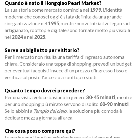
Quando è nato il Hongqiao Pearl Market?
La sua storia come mercato comincia nel
1979
. L'identità
moderna che conosci oggi è stata definita da una grande
riorganizzazione nel
1995
, mentre nuove iniziative legate ad
artigianato, rooftop e digitale sono tornate molto più visibili
nel
2024
e nel
2025
.
Serve un biglietto per visitarlo?
Per il mercato non risulta una tariffa d'ingresso autonoma
chiara. Consideralo una tappa di shopping, prevedi un budget
per eventuali acquisti invece di un prezzo d'ingresso fisso e
verifica sul posto l'accesso a rooftop o studi.
Quanto tempo dovrei prevedere?
Per una visita veloce bastano in genere
30-45 minuti
, mentre
per uno shopping più mirato servono di solito
60-90 minuti
.
Se lo abbini a
Tempio del cielo
, la soluzione più comoda è
dedicare mezza giornata all'area.
Che cosa posso comprare qui?
Le perle sono il motivo principale per cui si viene qui, ma