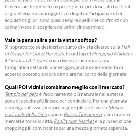
troverai anche gioielli con perle, pietre preziose, altri articoli
di gioielleria e alcuni oggetti più legati all'artigianato. Gli
acquisti migliori sono quasi sempre quelli che confronti con
calma invece di scegliere nei primi cinque minuti.
Vale la pena salire per la vista rooftop?
Sì, soprattutto se desideri un punto di vista diverso sulla
Hall
of Prayer for Good Harvests
. Il rooftop di
Hongqiao Market
e
il
Guantan Art Space
sono diventati una nota tappa
fotografica nel tardo pomeriggio, anche se le modalità di
accesso possono ancora cambiare nel corso della giornata.
Quali POI vicini si combinano meglio con il mercato?
Tempio del cielo
è l'abbinamento più naturale nella stessa
zona e la scelta più lineare per cominciare. Per una giornata
più lunga sull'asse, puoi proseguire più tardi verso
Museo
nazionale della Cina
oppure
Piazza Tienanmen
; per chi ama i
mercati e torna in città,
Panjiayuan Market
è la prosecuzione
shopping più convincente per una mezza giornata separata.