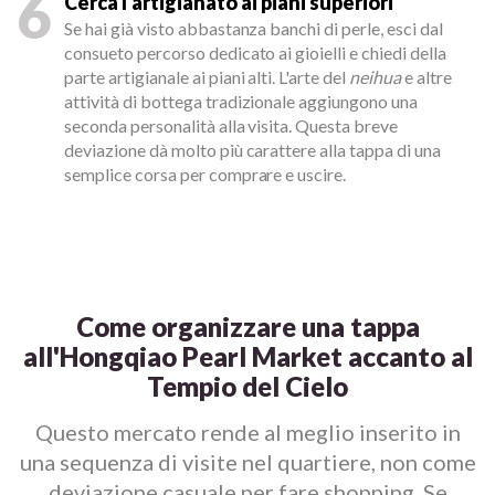
6
Cerca l'artigianato ai piani superiori
Se hai già visto abbastanza banchi di perle, esci dal
consueto percorso dedicato ai gioielli e chiedi della
parte artigianale ai piani alti. L'arte del
neihua
e altre
attività di bottega tradizionale aggiungono una
seconda personalità alla visita. Questa breve
deviazione dà molto più carattere alla tappa di una
semplice corsa per comprare e uscire.
Come organizzare una tappa
all'Hongqiao Pearl Market accanto al
Tempio del Cielo
Questo mercato rende al meglio inserito in
una sequenza di visite nel quartiere, non come
deviazione casuale per fare shopping. Se