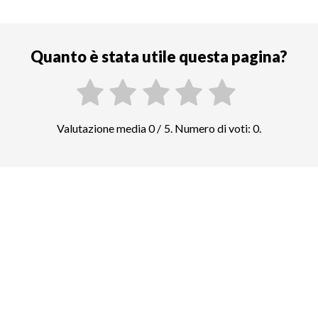
Quanto è stata utile questa pagina?
Valutazione media 0 / 5. Numero di voti: 0.
Confrontate i prezzi di altre attrazioni
top in Pechino
Città Proibita
96
biglietti e tour guidati