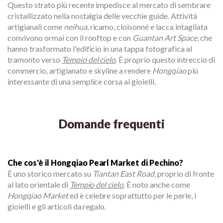
Questo strato più recente impedisce al mercato di sembrare
cristallizzato nella nostalgia delle vecchie guide. Attività
artigianali come
neihua
, ricamo, cloisonné e lacca intagliata
convivono ormai con il rooftop e con
Guantan Art Space
, che
hanno trasformato l'edificio in una tappa fotografica al
tramonto verso
Tempio del cielo
. È proprio questo intreccio di
commercio, artigianato e skyline a rendere
Hongqiao
più
interessante di una semplice corsa ai gioielli.
Domande frequenti
Che cos'è il Hongqiao Pearl Market di Pechino?
È uno storico mercato su
Tiantan East Road
, proprio di fronte
al lato orientale di
Tempio del cielo
. È noto anche come
Hongqiao Market
ed è celebre soprattutto per le perle, i
gioielli e gli articoli da regalo.