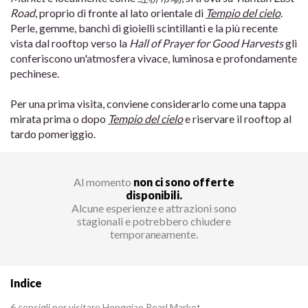
Road
, proprio di fronte al lato orientale di
Tempio del cielo
.
Perle, gemme, banchi di gioielli scintillanti e la più recente
vista dal rooftop verso la
Hall of Prayer for Good Harvests
gli
conferiscono un'atmosfera vivace, luminosa e profondamente
pechinese.
Per una prima visita, conviene considerarlo come una tappa
mirata prima o dopo
Tempio del cielo
e riservare il rooftop al
tardo pomeriggio.
Al momento
non ci sono offerte
disponibili.
Alcune esperienze e attrazioni sono
stagionali e potrebbero chiudere
temporaneamente.
Indice
6 consigli per visitare Hongqiao Pearl Market