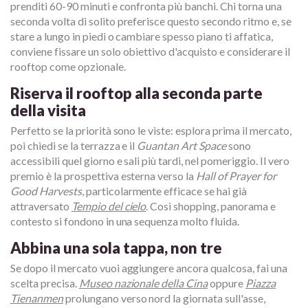
prenditi 60-90 minuti e confronta più banchi. Chi torna una
seconda volta di solito preferisce questo secondo ritmo e, se
stare a lungo in piedi o cambiare spesso piano ti affatica,
conviene fissare un solo obiettivo d'acquisto e considerare il
rooftop come opzionale.
Riserva il rooftop alla seconda parte
della visita
Perfetto se la priorità sono le viste: esplora prima il mercato,
poi chiedi se la terrazza e il
Guantan Art Space
sono
accessibili quel giorno e sali più tardi, nel pomeriggio. Il vero
premio è la prospettiva esterna verso la
Hall of Prayer for
Good Harvests
, particolarmente efficace se hai già
attraversato
Tempio del cielo
. Così shopping, panorama e
contesto si fondono in una sequenza molto fluida.
Abbina una sola tappa, non tre
Se dopo il mercato vuoi aggiungere ancora qualcosa, fai una
scelta precisa.
Museo nazionale della Cina
oppure
Piazza
Tienanmen
prolungano verso nord la giornata sull'asse,