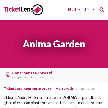
EUR
IT
Anima Garden
Confrontate i prezzi
e risparmiate
tempo e denaro
.
TicketLens: confronto prezzi
Marrakech
Anima Garden
L’idea di André Heller era creare con
ANIMA
un paradiso dei
giardini che, con piante provenienti da tutto il mondo, sculture
colorate e un design fantasioso, non fosse solo una meta