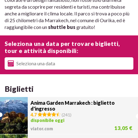
segreta da scoprire per residenti e turisti, ma contribuisse
anche a migliorare il clima locale. Il parco si trova a poco più
di 25 chilometri da Marrakech, nel comune di Ourika, ed è
raggiungibile con un
shuttle bus
gratuito!
Seleziona una data per trovare biglietti,
tour e attività disponibili:
Biglietti
Anima Garden Marrakech : biglietto
d'ingresso
4.7
(
241
)
disponibile oggi
13,05 €
viator.com