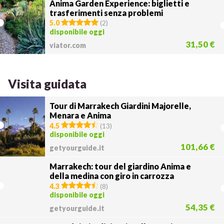
Anima Garden Experience: biglietti e
trasferimenti senza problemi
5.0
(
2
)
disponibile oggi
31,50 €
viator.com
Visita guidata
Tour di Marrakech Giardini Majorelle,
Menara e Anima
4.5
(
13
)
disponibile oggi
101,66 €
getyourguide.it
Marrakech: tour del giardino Anima e
della medina con giro in carrozza
4.3
(
8
)
disponibile oggi
54,35 €
getyourguide.it