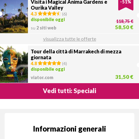
Visita i Magical Anima Gardens e
-
51
%
Ourika Valley
4.3
(
6
)
disponibile oggi
118,75 €
58,50 €
su
2 siti web
visualizza tutte le offerte
Tour della città di Marrakech di mezza
giornata
4.8
(
4
)
disponibile oggi
31,50 €
viator.com
Vedi tutti: Speciali
Informazioni generali