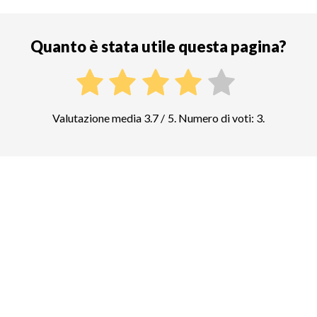
Quanto è stata utile questa pagina?
Valutazione media 3.7 / 5. Numero di voti: 3.
Confrontate i prezzi di altre attrazioni
top in Marrakech
Atlas Mountain Trekking
549
biglietti e tour guidati
Giardini majorelle