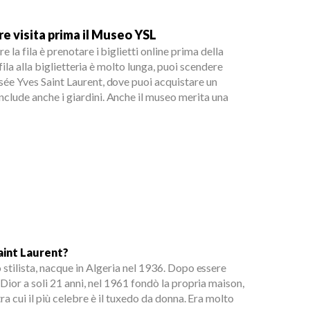
e visita prima il Museo YSL
e la fila è prenotare i biglietti online prima della
a fila alla biglietteria è molto lunga, puoi scendere
usée Yves Saint Laurent, dove puoi acquistare un
nclude anche i giardini. Anche il museo merita una
aint Laurent?
 stilista, nacque in Algeria nel 1936. Dopo essere
 Dior a soli 21 anni, nel 1961 fondò la propria maison,
tra cui il più celebre è il tuxedo da donna. Era molto