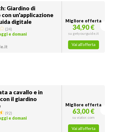
: Giardino di
 con un'applicazione
uida digitale
Migliore offerta
34,90 €
(
24
)
su getyourguide.it
 oggi e domani
Vai all'offerta
e.it
ta a cavallo e in
con il giardino
e
Migliore offerta
63,00 €
(
92
)
su viator.com
 oggi e domani
Vai all'offerta