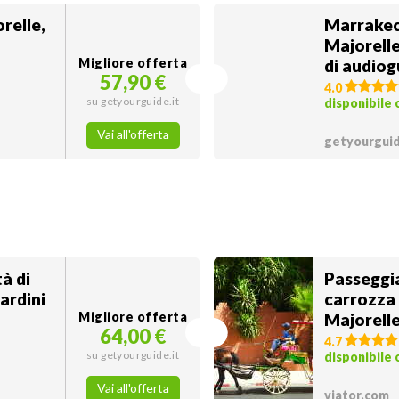
relle,
Marrakech
Majorelle
Migliore offerta
di audiog
57,90 €
4.0
su getyourguide.it
disponibile
Vai all'offerta
getyourguid
à di
Passeggia
ardini
carrozza 
Migliore offerta
Majorell
64,00 €
4.7
su getyourguide.it
disponibile
Vai all'offerta
viator.com