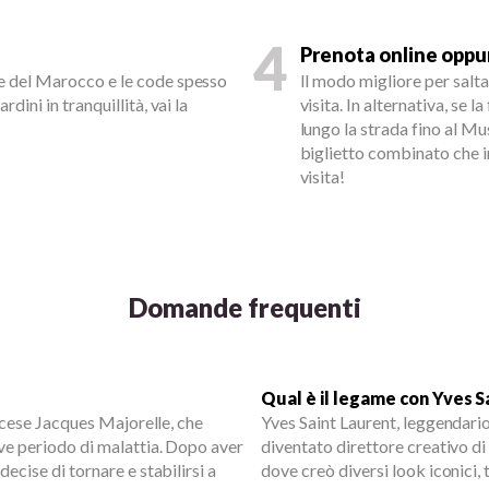
4
Prenota online oppur
are del Marocco e le code spesso
Il modo migliore per saltar
rdini in tranquillità, vai la
visita. In alternativa, se l
lungo la strada fino al M
biglietto combinato che i
visita!
Domande frequenti
Qual è il legame con Yves S
ancese Jacques Majorelle, che
Yves Saint Laurent, leggendario
ve periodo di malattia. Dopo aver
diventato direttore creativo di
ecise di tornare e stabilirsi a
dove creò diversi look iconici, 