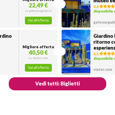
museo b
22,49 €
4.6
su getyourguide.it
disponibile
Vai all'offerta
getyourguid
ardino
Giardino 
ritorno c
Migliore offerta
esperienz
40,50 €
4.3
su viator.com
disponibile
Vai all'offerta
viator.com
Vedi tutti: Biglietti