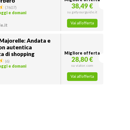
erbero
38,49 €
(
7607
)
su getyourguide.it
 oggi e domani
Vai all'offerta
e.it
Majorelle: Andata e
on autentica
a di shopping
Migliore offerta
28,80 €
(
6
)
su viator.com
 oggi e domani
Vai all'offerta