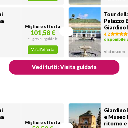
ni
Tour dell
ma
Palazzo B
Migliore offerta
Giardino 
101,58 €
4.2
su getyourguide.it
disponibile
Vai all'offerta
viator.com
Vedi tutti: Visita guidata
ni
Giardino 
ma
e Museo 
Migliore offerta
ritorno e 