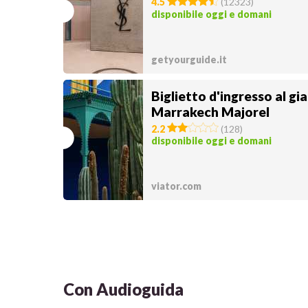
4.5
(
12323
)
disponibile oggi e domani
getyourguide.it
Biglietto d'ingresso al gi
Marrakech Majorel
2.2
(
128
)
disponibile oggi e domani
viator.com
Con Audioguida