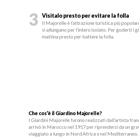
3
Visitalo presto per evitare la folla
Il Majorelle è l’attrazione turistica più popol
si allungano per l’intero isolato. Per goderti i gia
mattina presto per battere la folla.
Che cos’è il Giardino Majorelle?
I Giardini Majorelle furono realizzati dall’artista fr
arrivò in Marocco nel 1917 per riprendersi da un gra
viaggiato a lungo in Nord Africa e nel Mediterraneo, d