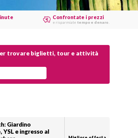
minute
Confrontate i prezzi
e risparmiate
tempo e denaro
.
r trovare biglietti, tour e attività
h: Giardino
, YSL e ingresso al
Migliore offerta