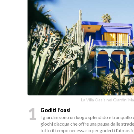
La Villa Oasis nei Giardini Ma
1
Goditi l’oasi
I giardini sono un luogo splendido e tranquillo 
giochi d’acqua che offre una pausa dalle strad
tutto il tempo necessario per goderti l’atmosf