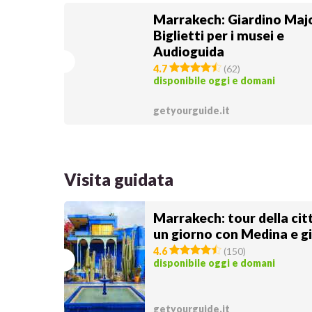
Marrakech: Giardino Majo
Biglietti per i musei e
Audioguida
4.7
(
62
)
disponibile oggi e domani
getyourguide.it
Visita guidata
Marrakech: tour della citt
un giorno con Medina e gi
4.6
(
150
)
disponibile oggi e domani
getyourguide.it