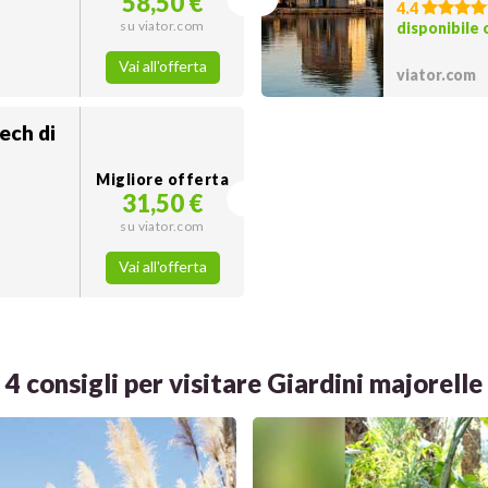
58,50 €
4.4
su viator.com
disponibile
Vai all'offerta
viator.com
ech di
Migliore offerta
31,50 €
su viator.com
Vai all'offerta
4 consigli per visitare Giardini majorelle