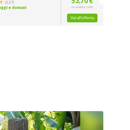
53,70 €
(
137
)
su viator.com
 oggi e domani
Vai all'offerta