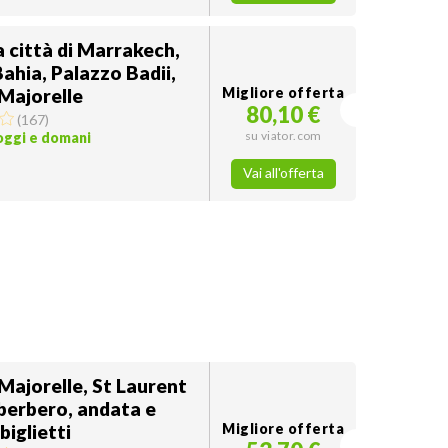
a città di Marrakech,
ahia, Palazzo Badii,
Majorelle
Migliore offerta
80,10 €
(
167
)
su viator.com
 oggi e domani
Vai all'offerta
Majorelle, St Laurent
berbero, andata e
biglietti
Migliore offerta