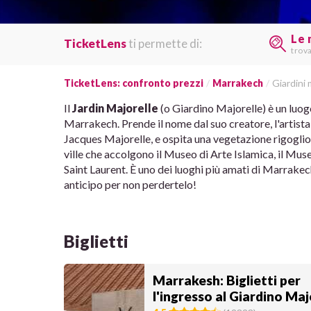
Le 
TicketLens
ti permette di:
trov
TicketLens: confronto prezzi
Marrakech
Giardini 
Il
Jardin Majorelle
(o Giardino Majorelle) è un luog
Marrakech. Prende il nome dal suo creatore, l'artista
Jacques Majorelle, e ospita una vegetazione rigoglios
ville che accolgono il Museo di Arte Islamica, il Mu
Saint Laurent. È uno dei luoghi più amati di Marrakech
anticipo per non perdertelo!
Biglietti
Marrakesh: Biglietti per
l'ingresso al Giardino Maj