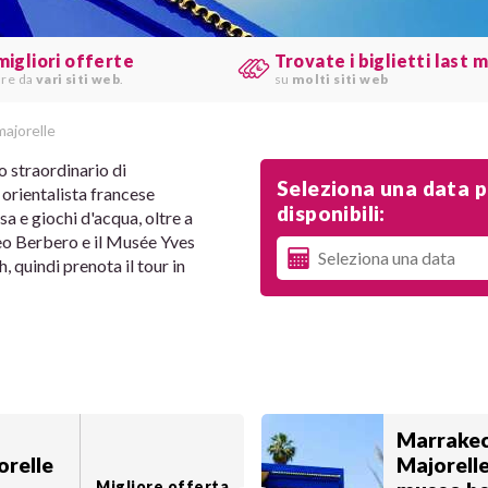
migliori offerte
Trovate i biglietti last 
are da
vari siti web
.
su
molti siti web
majorelle
o straordinario di
Seleziona una data pe
 orientalista francese
disponibili:
a e giochi d'acqua, oltre a
seo Berbero e il Musée Yves
, quindi prenota il tour in
Marrakec
orelle
Majorelle
Migliore offerta