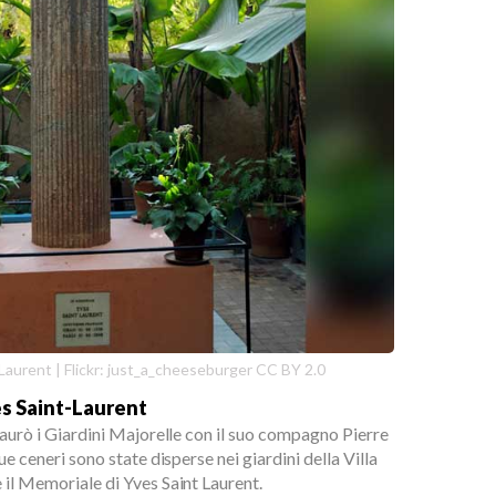
Laurent | Flickr: just_a_cheeseburger CC BY 2.0
s Saint-Laurent
staurò i Giardini Majorelle con il suo compagno Pierre
sue ceneri sono state disperse nei giardini della Villa
 il Memoriale di Yves Saint Laurent.