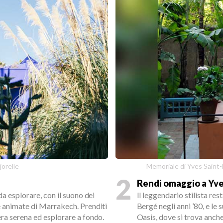
jorelle
Memoriale di Yves Saint-
2
Rendi omaggio a Yve
da esplorare, con il suono dei
Il leggendario stilista re
e animate di Marrakech. Prenditi
Bergé negli anni ’80, e le 
era serena ed esplorare a fondo.
Oasis, dove si trova anche