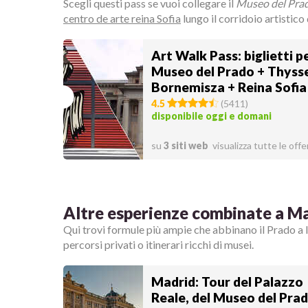
Scegli questi pass se vuoi collegare il
Museo del Pra
centro de arte reina Sofia
lungo il corridoio artistico
Art Walk Pass: biglietti pe
Museo del Prado + Thyss
Bornemisza + Reina Sofia
4.5
(
5411
)
disponibile oggi e domani
su
3 siti web
visualizza tutte le offe
Altre esperienze combinate a M
Qui trovi formule più ampie che abbinano il Prado a
percorsi privati o itinerari ricchi di musei.
Madrid: Tour del Palazzo
Reale, del Museo del Prad