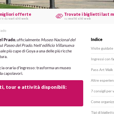
migliori offerte
Trovate i biglietti last 
are da
vari siti web
.
su
molti siti web
rado
Indice
l Prado
, ufficialmente
Museo Nacional del
sul
Paseo del Prado
. Nell'
edificio Villanueva
Visite guidate
 sale più cupe di Goya a una delle più ricche
tura.
Ingressi con fa
ascia oraria d'ingresso: trasforma un museo
Pass Art Walk
da capolavori.
Altre esperie
, tour e attività disponibili:
7 consigli per
Come organizza
Tipi di bigliet