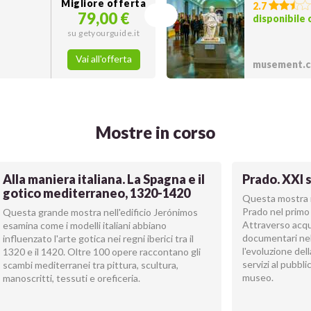
Migliore offerta
2.7
79,00 €
disponibile
su getyourguide.it
Vai all'offerta
musement.
Mostre in corso
Alla maniera italiana. La Spagna e il
Prado. XXI 
gotico mediterraneo, 1320-1420
Questa mostra r
Prado nel primo
Questa grande mostra nell'edificio Jerónimos
Attraverso acqui
esamina come i modelli italiani abbiano
documentari nel
influenzato l'arte gotica nei regni iberici tra il
l'evoluzione dell
1320 e il 1420. Oltre 100 opere raccontano gli
servizi al pubbli
scambi mediterranei tra pittura, scultura,
museo.
manoscritti, tessuti e oreficeria.