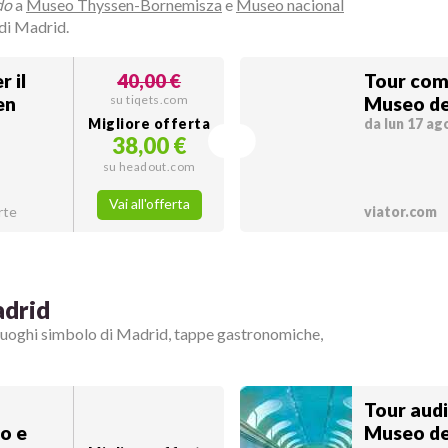
do
a
Museo Thyssen-Bornemisza
e
Museo nacional
 di Madrid.
r il
40,00 €
Tour com
en
su tiqets.com
Museo del
Migliore offerta
da lun 17 ag
38,00 €
su headout.com
Vai all'offerta
rte
viator.com
adrid
 luoghi simbolo di Madrid, tappe gastronomiche,
Tour aud
o e
Museo de