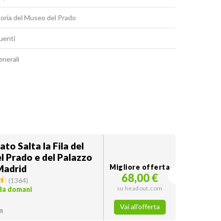
toria del Museo del Prado
uenti
enerali
ato Salta la Fila del
l Prado e del Palazzo
Madrid
Migliore offerta
68,00 €
(
1364
)
su headout.com
 da domani
Vai all'offerta
m