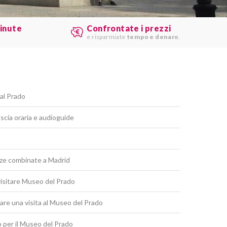
minute
Confrontate i prezzi
e risparmiate
tempo e denaro
.
 al Prado
scia oraria e audioguide
nze combinate a Madrid
 visitare Museo del Prado
re una visita al Museo del Prado
to per il Museo del Prado