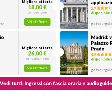
Migliore offerta
applicaz
18,00 €
3.7
su tiqets.com
disponibile
Vai all'offerta
rte
getyourguid
io
Madrid: v
Palazzo R
Migliore offerta
Prado
26,00 €
4.9
su headout.com
disponibile
Vai all'offerta
getyourguid
Vedi tutti: Ingressi con fascia oraria e audioguid