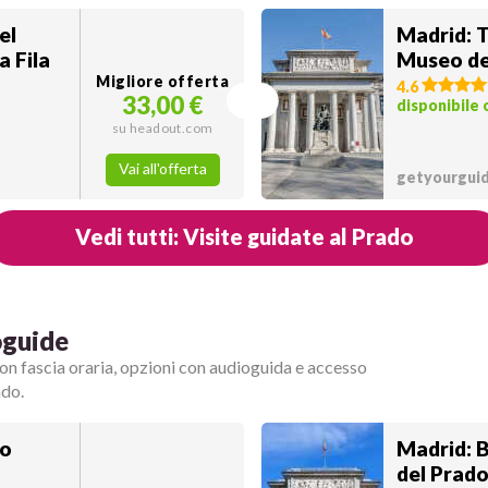
el
Madrid: T
a Fila
Museo de
Migliore offerta
4.6
33,00 €
disponibile
su headout.com
Vai all'offerta
getyourguid
Vedi tutti: Visite guidate al Prado
oguide
 con fascia oraria, opzioni con audioguida e accesso
ado.
to
Madrid: B
del Prado