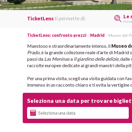
Le 
TicketLens
ti permette di:
trov
TicketLens: confronto prezzi
Madrid
Museo del P
Maestoso e straordinariamente intenso, il
Museo de
Prado
, è la grande collezione reale d'arte di Madrid 
passi da
Las Meninas
a
Il giardino delle delizie
, dalle
raccolte europee dedicate ai grandi maestri della pit
Per una prima visita, scegli una visita guidata con f
immenso in un racconto chiaro e ti evita la vertigine 
Seleziona una data per trovare biglietti