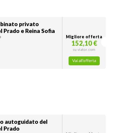
binato privato
 Prado e Reina Sofia
o
Migliore offerta
152,10 €
su viator.com
Vai all'offerta
io autoguidato del
l Prado