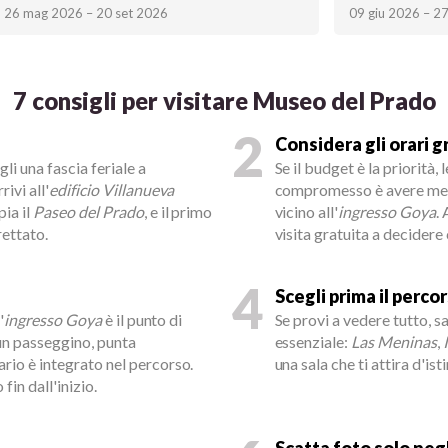
26 mag 2026 – 20 set 2026
09 giu 2026 – 2
7 consigli per visitare Museo del Prado
2
Considera gli orari
egli una fascia feriale a
Se il budget è la priorità, 
ivi all'
edificio Villanueva
compromesso è avere meno 
pia il
Paseo del Prado
, e il primo
vicino all'
ingresso Goya
.
rettato.
visita gratuita a decidere
4
Scegli prima il perco
'
ingresso Goya
è il punto di
Se provi a vedere tutto, s
 un passeggino, punta
essenziale:
Las Meninas
,
tario è integrato nel percorso.
una sala che ti attira d'ist
fin dall'inizio.
Scatta foto solo negl