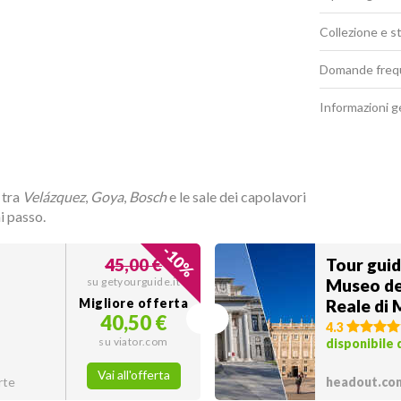
Collezione e s
Domande freq
Informazioni g
 tra
Velázquez
,
Goya
,
Bosch
e le sale dei capolavori
i passo.
-
10
45,00 €
Tour guid
%
su getyourguide.it
Museo de
Migliore offerta
Reale di 
40,50 €
4.3
su viator.com
disponibile
Vai all'offerta
rte
headout.co