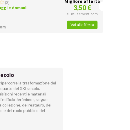
Migliore offerta
(
3
)
3,50 €
 oggi e domani
su musement.com
Vai all'offerta
com
secolo
ipercorre la trasformazione del
 quarto del XXI secolo.
sizioni recenti e materiali
l'edificio Jerónimos, segue
a collezione, del restauro, dei
co e del ruolo pubblico del