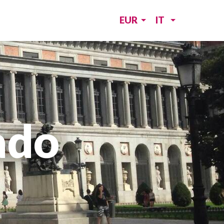
EUR
IT
ado