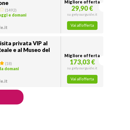
ione
Migliore offerta
29,90 €
(
1492
)
su getyourguide.it
 oggi e domani
Vai all'offerta
e.it
isita privata VIP al
eale e al Museo del
Migliore offerta
173,03 €
(
18
)
su getyourguide.it
 da domani
Vai all'offerta
e.it
e