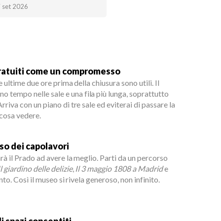
7 set 2026
 gratuiti come un compromesso
le ultime due ore prima della chiusura sono utili. Il
tempo nelle sale e una fila più lunga, soprattutto
 Arriva con un piano di tre sale ed eviterai di passare la
 cosa vedere.
rso dei capolavori
arà il Prado ad avere la meglio. Parti da un percorso
Il giardino delle delizie
,
Il 3 maggio 1808 a Madrid
e
into. Così il museo si rivela generoso, non infinito.
i spazi consentiti