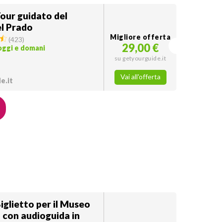
our guidato del
l Prado
Migliore offerta
(
423
)
29,00 €
 oggi e domani
su getyourguide.it
Vai all'offerta
e.it
iglietto per il Museo
 con audioguida in