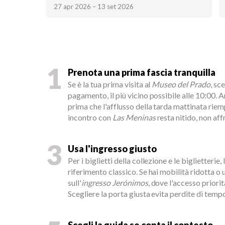
27 apr 2026 – 13 set 2026
1
Prenota una prima fascia tranquilla
Se è la tua prima visita al
Museo del Prado
, sc
pagamento, il più vicino possibile alle 10:00. Arr
prima che l'afflusso della tarda mattinata riem
incontro con
Las Meninas
resta nitido, non aff
3
Usa l'ingresso giusto
Per i biglietti della collezione e le biglietterie, l
riferimento classico. Se hai mobilità ridotta o
sull'
ingresso Jerónimos
, dove l'accesso priori
Scegliere la porta giusta evita perdite di tempo 
Scegli la guida se conta il contesto