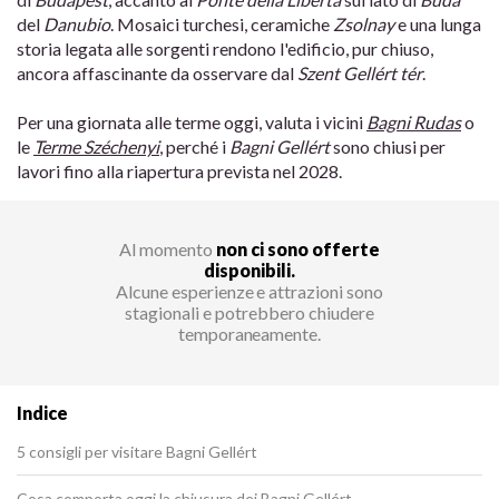
del
Danubio
. Mosaici turchesi, ceramiche
Zsolnay
e una lunga
storia legata alle sorgenti rendono l'edificio, pur chiuso,
ancora affascinante da osservare dal
Szent Gellért tér
.
Per una giornata alle terme oggi, valuta i vicini
Bagni Rudas
o
le
Terme Széchenyi
, perché i
Bagni Gellért
sono chiusi per
lavori fino alla riapertura prevista nel 2028.
Al momento
non ci sono offerte
disponibili.
Alcune esperienze e attrazioni sono
stagionali e potrebbero chiudere
temporaneamente.
Indice
5 consigli per visitare Bagni Gellért
Cosa comporta oggi la chiusura dei Bagni Gellért