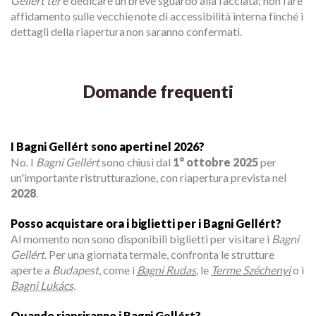
Gellért tér
e dedicare un breve sguardo alla facciata; non fare
affidamento sulle vecchie note di accessibilità interna finché i
dettagli della riapertura non saranno confermati.
Domande frequenti
I Bagni Gellért sono aperti nel 2026?
No. I
Bagni Gellért
sono chiusi dal
1° ottobre 2025
per
un'importante ristrutturazione, con riapertura prevista nel
2028
.
Posso acquistare ora i biglietti per i Bagni Gellért?
Al momento non sono disponibili biglietti per visitare i
Bagni
Gellért
. Per una giornata termale, confronta le strutture
aperte a
Budapest
, come i
Bagni Rudas
, le
Terme Széchenyi
o i
Bagni Lukács
.
Quando riapriranno i Bagni Gellért?