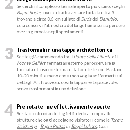
2
Se cerchi il complesso termale aperto più vicino, scegli i
Bagni Rudas
invece di attraversare tutta la città. Si
trovano a circa 0,6 km sul lato di
Buda
del
Danubio
,
così conservi l'atmosfera del lungofiume senza perdere
mezza giornata negli spostamenti.
3
Trasformali in una tappa architettonica
Se stai già camminando tra il
Ponte della Libertà
e il
Monte Gellért
, fermati all'esterno per osservare la
facciata e l'insieme formato da hotel e terme. Bastano
10-20 minuti, a meno che tu non voglia soffermarti sui
dettagli Art Nouveau: così la tappa resta piacevole,
senza trasformarsi in una delusione.
4
Prenota terme effettivamente aperte
Se stai confrontando biglietti, dedica tempo alle
strutture che oggi accolgono visitatori, come le
Terme
Széchenyi
, i
Bagni Rudas
o i
Bagni Lukács
. Così