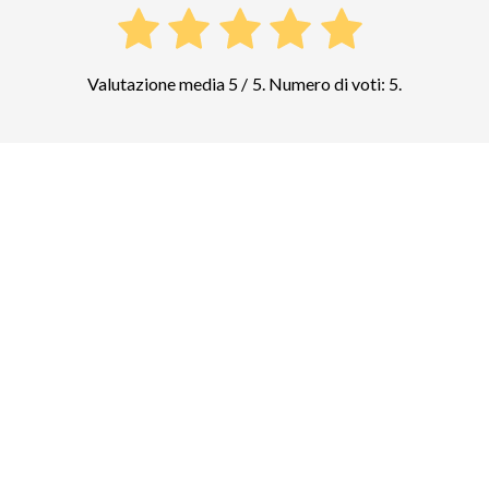
Valutazione media 5 / 5. Numero di voti: 5.
Confrontate i prezzi di altre attrazioni
top in Budapest
Parlamento di Budapest
11
biglietti e tour guidati
Bagni Széchenyi
9
biglietti e tour guidati
Castello di Buda