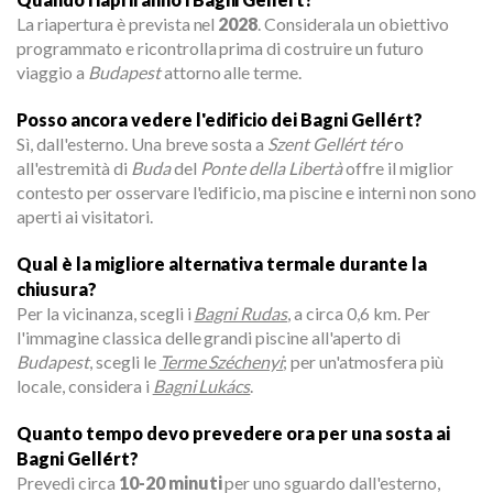
La riapertura è prevista nel
2028
. Considerala un obiettivo
programmato e ricontrolla prima di costruire un futuro
viaggio a
Budapest
attorno alle terme.
Posso ancora vedere l'edificio dei Bagni Gellért?
Sì, dall'esterno. Una breve sosta a
Szent Gellért tér
o
all'estremità di
Buda
del
Ponte della Libertà
offre il miglior
contesto per osservare l'edificio, ma piscine e interni non sono
aperti ai visitatori.
Qual è la migliore alternativa termale durante la
chiusura?
Per la vicinanza, scegli i
Bagni Rudas
, a circa 0,6 km. Per
l'immagine classica delle grandi piscine all'aperto di
Budapest
, scegli le
Terme Széchenyi
; per un'atmosfera più
locale, considera i
Bagni Lukács
.
Quanto tempo devo prevedere ora per una sosta ai
Bagni Gellért?
Prevedi circa
10-20 minuti
per uno sguardo dall'esterno,