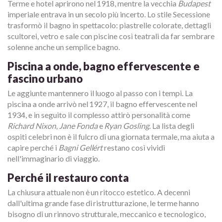
Terme e hotel aprirono nel 1918, mentre la vecchia
Budapest
imperiale entrava in un secolo più incerto. Lo stile Secessione
trasformò il bagno in spettacolo: piastrelle colorate, dettagli
scultorei, vetro e sale con piscine così teatrali da far sembrare
solenne anche un semplice bagno.
Piscina a onde, bagno effervescente e
fascino urbano
Le aggiunte mantennero il luogo al passo con i tempi. La
piscina a onde arrivò nel 1927, il bagno effervescente nel
1934, e in seguito il complesso attirò personalità come
Richard Nixon
,
Jane Fonda
e
Ryan Gosling
. La lista degli
ospiti celebri non è il fulcro di una giornata termale, ma aiuta a
capire perché i
Bagni Gellért
restano così vividi
nell'immaginario di viaggio.
Perché il restauro conta
La chiusura attuale non è un ritocco estetico. A decenni
dall'ultima grande fase di ristrutturazione, le terme hanno
bisogno di un rinnovo strutturale, meccanico e tecnologico,