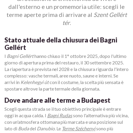
dall'esterno e un promemoria utile: scegli le
terme aperte prima di arrivare al
Szent Gellért
tér
.
Stato attuale della chiusura dei Bagni
Gellért
I
Bagni Gellért
hanno chiuso il 1° ottobre 2025, dopo l'ultimo
giorno di apertura prima del restauro, il 30 settembre 2025.
La riapertura è prevista nel 2028 e la chiusura riguarda l'intero
complesso: vasche termali, aree nuoto, saune e interni. Se
arrivi in
Kelenhegyi út
con il costume, la scelta più sensata è
spostare altrove la parte termale della giornata.
Dove andare alle terme a Budapest
Scegli questa strada se il tuo obiettivo principale è entrare
oggi in acqua calda. I
Bagni Rudas
sono l'alternativa più vicina,
con un'atmosfera ottomana più marcata e una posizione sul
lato di
Buda
del
Danubio
. Le
Terme Széchenyi
sono più