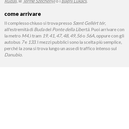
Rudas
, le
Terme Széchenyi
o i
Bagni Lukács
.
come arrivare
Il complesso chiuso si trova presso
Szent Gellért tér
,
all'estremità di
Buda
del
Ponte della Libertà
. Puoi arrivare con
la metro
M4
, i tram
19
,
41
,
47
,
48
,
49
,
56
o
56A
, oppure con gli
autobus
7
e
133
. I mezzi pubblici sono la scelta più semplice,
perché la zona si trova lungo un asse di traffico intenso sul
Danubio
.