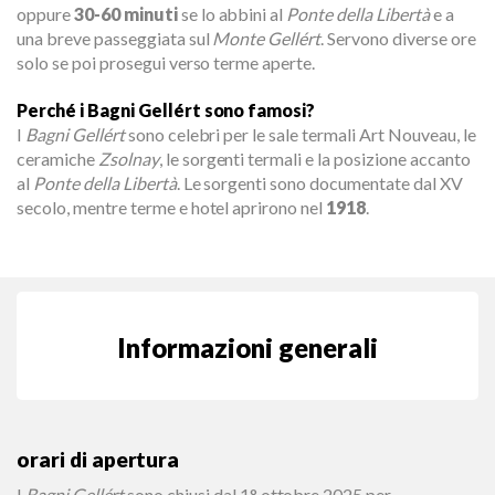
oppure
30-60 minuti
se lo abbini al
Ponte della Libertà
e a
una breve passeggiata sul
Monte Gellért
. Servono diverse ore
solo se poi prosegui verso terme aperte.
Perché i Bagni Gellért sono famosi?
I
Bagni Gellért
sono celebri per le sale termali Art Nouveau, le
ceramiche
Zsolnay
, le sorgenti termali e la posizione accanto
al
Ponte della Libertà
. Le sorgenti sono documentate dal XV
secolo, mentre terme e hotel aprirono nel
1918
.
Informazioni generali
orari di apertura
I
Bagni Gellért
sono chiusi dal 1° ottobre 2025 per