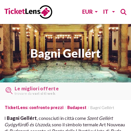
EUR
IT
Bagni Gellért
Le migliori offerte
trovare da
vari siti web
.
TicketLens: confronto prezzi
Budapest
Bagni Gellért
I
Bagni Gellért
, conosciuti in città come
Szent Gellért
Gyógyfürdő és Uszoda
, sono il simbolo termale Art Nouveau
di
Budapest
, accanto al
Ponte della Libertà
sul lato di
Buda