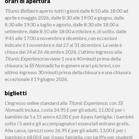
orari di apertura
Titanic Belfast
è aperto tutti i giorni dalle 8:50 alle 18:00 ad
aprile e maggio 2026, dalle 8:30 alle 19:00 a giugno, dalle
8:30 alle 19:30 a luglio e agosto, dalle 8:30 alle 18:00 a
settembre, dalle 8:50 alle 18:00 a ottobre e, di solito, dalle
9:45 alle 17:00 a novembre e dicembre, con eccezioni
indicate il 1 novembre e dal 27 al 31 dicembre. La sede è
chiusa dal 24 al 26 dicembre 2026. L'ultimo ingresso alla
Titanic Experience
avviene 1 ora e 40 minuti prima della
chiusura; la
SS Nomadic
ha in genere orari più brevi, con
ultimo ingresso 30 minuti prima della chiusura e una chiusura
eccezionale il 19 giugno 2026.
biglietti
L'ingresso online standard alla
Titanic Experience
, con
SS
Nomadic
inclusa, costa 24,95 £ per gli adulti, 11,00 £ per i
bambini da 5 a 15 anni e 62,00 £ per il pass famiglia; i bambini
sotto i 5 anni e gli accompagnatori essenziali entrano gratis.
Alla cassa, i prezzi sono 26,95 £ per gli adulti, 13,00 £ per i
bambini e 68,00 £ per il pass famiglia, con tariffe per studenti