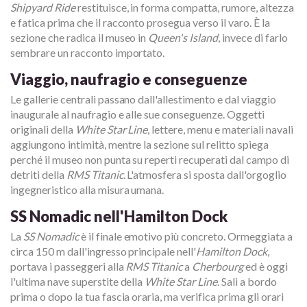
Shipyard Ride
restituisce, in forma compatta, rumore, altezza
e fatica prima che il racconto prosegua verso il varo. È la
sezione che radica il museo in
Queen's Island
, invece di farlo
sembrare un racconto importato.
Viaggio, naufragio e conseguenze
Le gallerie centrali passano dall'allestimento e dal viaggio
inaugurale al naufragio e alle sue conseguenze. Oggetti
originali della
White Star Line
, lettere, menu e materiali navali
aggiungono intimità, mentre la sezione sul relitto spiega
perché il museo non punta su reperti recuperati dal campo di
detriti della
RMS Titanic
. L'atmosfera si sposta dall'orgoglio
ingegneristico alla misura umana.
SS Nomadic nell'Hamilton Dock
La
SS Nomadic
è il finale emotivo più concreto. Ormeggiata a
circa 150 m dall'ingresso principale nell'
Hamilton Dock
,
portava i passeggeri alla
RMS Titanic
a
Cherbourg
ed è oggi
l'ultima nave superstite della
White Star Line
. Sali a bordo
prima o dopo la tua fascia oraria, ma verifica prima gli orari