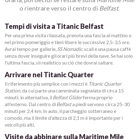
o rientrare verso il centro di
Belfast
.
Tempi di visita a Titanic Belfast
Per una prima visita rilassata, prenota una fascia al mattino o
nel primo pomeriggio e tieni libere le successive 2,5-3,5 ore.
Avrai tempo per gallerie,
SS Nomadic
, scali e una pausa caffè
senza dover inseguire gli orari più brevi della nave. Se hai solo
l'ultima fascia, sii realistico su ciò che dovrai saltare.
Arrivare nel Titanic Quarter
Il riferimento più semplice con i mezzi è
Titanic Quarter
Station
, da cui parte una camminata segnalata di circa 15
minuti; in alternativa, il
Belfast Glider
ferma proprio
all'esterno. Dal centro di
Belfast
a piedi servono circa 25-30
minuti per 2,4 km. In auto, il parcheggio sotterraneo è
comodo, ma il limite d'altezza di 2,1 m è importante per i
veicoli più alti.
Visite da abbinare sulla Maritime Mile