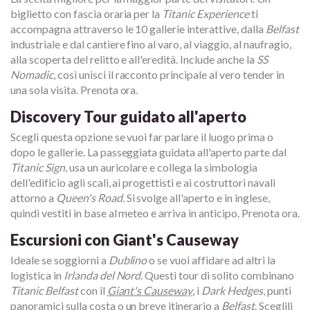
biglietto con fascia oraria per la
Titanic Experience
ti
accompagna attraverso le 10 gallerie interattive, dalla
Belfast
industriale e dal cantiere fino al varo, al viaggio, al naufragio,
alla scoperta del relitto e all'eredità. Include anche la
SS
Nomadic
, così unisci il racconto principale al vero tender in
una sola visita. Prenota ora.
Discovery Tour guidato all'aperto
Scegli questa opzione se vuoi far parlare il luogo prima o
dopo le gallerie. La passeggiata guidata all'aperto parte dal
Titanic Sign
, usa un auricolare e collega la simbologia
dell'edificio agli scali, ai progettisti e ai costruttori navali
attorno a
Queen's Road
. Si svolge all'aperto e in inglese,
quindi vestiti in base al meteo e arriva in anticipo. Prenota ora.
Escursioni con Giant's Causeway
Ideale se soggiorni a
Dublino
o se vuoi affidare ad altri la
logistica in
Irlanda del Nord
. Questi tour di solito combinano
Titanic Belfast
con il
Giant's Causeway
, i
Dark Hedges
, punti
panoramici sulla costa o un breve itinerario a
Belfast
. Sceglili