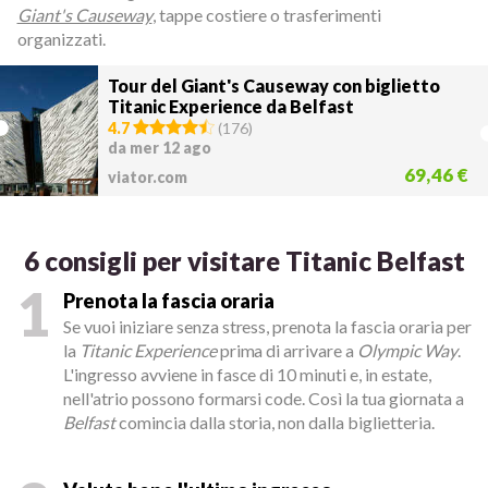
Giant's Causeway
, tappe costiere o trasferimenti
organizzati.
Tour del Giant's Causeway con biglietto
Titanic Experience da Belfast
4.7
(
176
)
da mer 12 ago
69,46 €
viator.com
6 consigli per visitare Titanic Belfast
1
Prenota la fascia oraria
Se vuoi iniziare senza stress, prenota la fascia oraria per
la
Titanic Experience
prima di arrivare a
Olympic Way
.
L'ingresso avviene in fasce di 10 minuti e, in estate,
nell'atrio possono formarsi code. Così la tua giornata a
Belfast
comincia dalla storia, non dalla biglietteria.