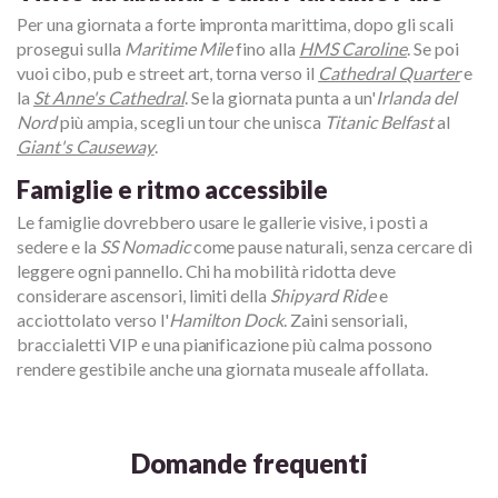
Per una giornata a forte impronta marittima, dopo gli scali
prosegui sulla
Maritime Mile
fino alla
HMS Caroline
. Se poi
vuoi cibo, pub e street art, torna verso il
Cathedral Quarter
e
la
St Anne's Cathedral
. Se la giornata punta a un'
Irlanda del
Nord
più ampia, scegli un tour che unisca
Titanic Belfast
al
Giant's Causeway
.
Famiglie e ritmo accessibile
Le famiglie dovrebbero usare le gallerie visive, i posti a
sedere e la
SS Nomadic
come pause naturali, senza cercare di
leggere ogni pannello. Chi ha mobilità ridotta deve
considerare ascensori, limiti della
Shipyard Ride
e
acciottolato verso l'
Hamilton Dock
. Zaini sensoriali,
braccialetti VIP e una pianificazione più calma possono
rendere gestibile anche una giornata museale affollata.
Domande frequenti