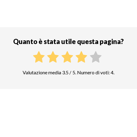
Quanto è stata utile questa pagina?
Valutazione media 3.5 / 5. Numero di voti: 4.
Confrontate i prezzi di altre attrazioni
top in Belfast
Giant's Causeway
157
biglietti e tour guidati