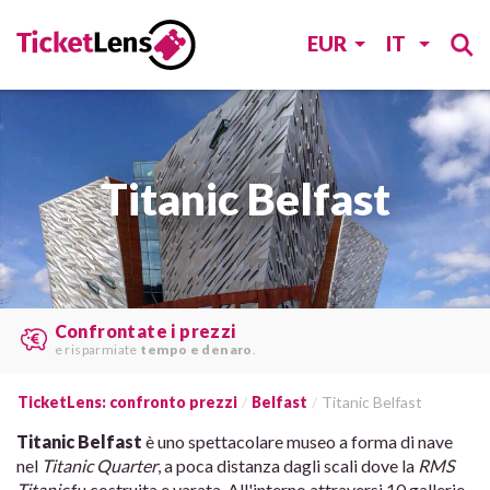
EUR
IT
Titanic Belfast
Le migliori offerte
trovare da
vari siti web
.
TicketLens: confronto prezzi
Belfast
Titanic Belfast
Titanic Belfast
è uno spettacolare museo a forma di nave
nel
Titanic Quarter
, a poca distanza dagli scali dove la
RMS
Titanic
fu costruita e varata. All'interno attraversi 10 gallerie