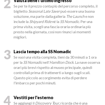
2
Valuta bene l'ultimo ingresso
Se per te il prezzo conta più del percorso completo, il
biglietto
Seasonal Late Saver
può essere una buona
soluzione, ma parte dalla galleria
The Launch
e non
include la
Shipyard Ride
né la
SS Nomadic
. Per una
prima visita, scegli una fascia oraria ordinaria più
presto nella giornata, così non rinunci ai momenti
migliori.
3
Lascia tempo alla SS Nomadic
Se vuoi una visita completa, tieni da 30 minuti a 1 ora
per la
SS Nomadic
nell'
Hamilton Dock
. La nave osserva
orari più brevi rispetto al museo principale, quindi
controllali prima di trattenerti a lungo sugli scali.
Questo piccolo accorgimento evita di perdere
l'imbarco per pochi minuti.
4
Vestiti per l'esterno
Se aggiungi il
Discovery Tour
, ricorda che è una