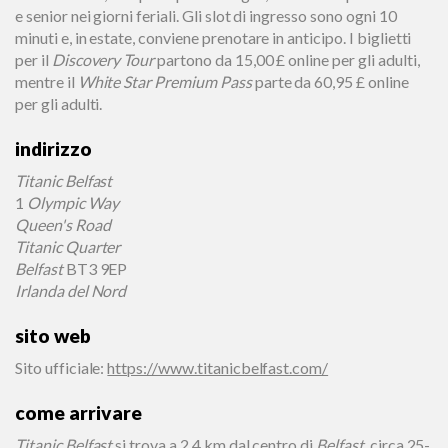
e senior nei giorni feriali. Gli slot di ingresso sono ogni 10
minuti e, in estate, conviene prenotare in anticipo. I biglietti
per il
Discovery Tour
partono da 15,00 £ online per gli adulti,
mentre il
White Star Premium Pass
parte da 60,95 £ online
per gli adulti.
indirizzo
Titanic Belfast
1
Olympic Way
Queen's Road
Titanic Quarter
Belfast
BT3 9EP
Irlanda del Nord
sito web
Sito ufficiale
:
https://www.titanicbelfast.com/
come arrivare
Titanic Belfast
si trova a 2,4 km dal centro di
Belfast
, circa 25-