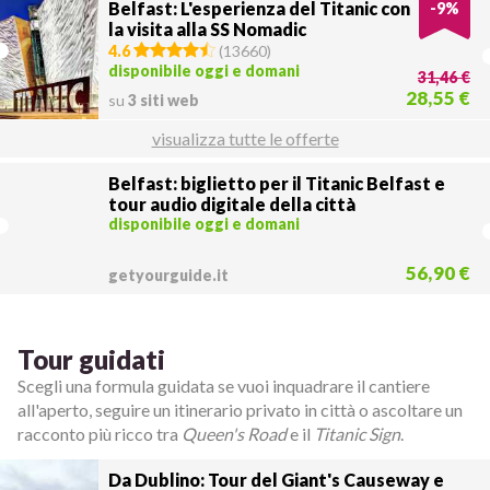
Belfast: L'esperienza del Titanic con
-
9
%
la visita alla SS Nomadic
4.6
(
13660
)
disponibile oggi e domani
31,46 €
28,55 €
su
3 siti web
visualizza tutte le offerte
Belfast: biglietto per il Titanic Belfast e
tour audio digitale della città
disponibile oggi e domani
56,90 €
getyourguide.it
Tour guidati
Scegli una formula guidata se vuoi inquadrare il cantiere
all'aperto, seguire un itinerario privato in città o ascoltare un
racconto più ricco tra
Queen's Road
e il
Titanic Sign
.
Da Dublino: Tour del Giant's Causeway e