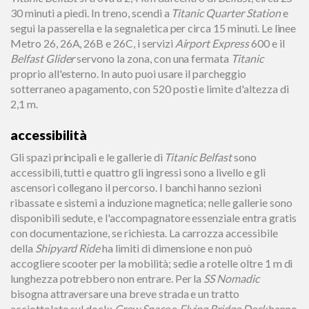
30 minuti a piedi. In treno, scendi a
Titanic Quarter Station
e
segui la passerella e la segnaletica per circa 15 minuti. Le linee
Metro 26, 26A, 26B e 26C, i servizi
Airport Express
600 e il
Belfast Glider
servono la zona, con una fermata
Titanic
proprio all'esterno. In auto puoi usare il parcheggio
sotterraneo a pagamento, con 520 posti e limite d'altezza di
2,1 m.
accessibilità
Gli spazi principali e le gallerie di
Titanic Belfast
sono
accessibili, tutti e quattro gli ingressi sono a livello e gli
ascensori collegano il percorso. I banchi hanno sezioni
ribassate e sistemi a induzione magnetica; nelle gallerie sono
disponibili sedute, e l'accompagnatore essenziale entra gratis
con documentazione, se richiesta. La carrozza accessibile
della
Shipyard Ride
ha limiti di dimensione e non può
accogliere scooter per la mobilità; sedie a rotelle oltre 1 m di
lunghezza potrebbero non entrare. Per la
SS Nomadic
bisogna attraversare una breve strada e un tratto
acciottolato sul dock;
Crew Space
e
Flying Bridge Deck
hanno