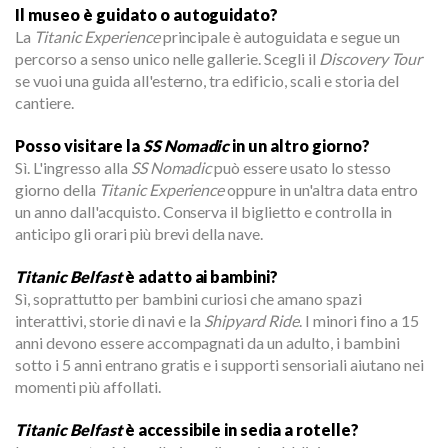
Il museo è guidato o autoguidato?
La
Titanic Experience
principale è autoguidata e segue un
percorso a senso unico nelle gallerie. Scegli il
Discovery Tour
se vuoi una guida all'esterno, tra edificio, scali e storia del
cantiere.
Posso visitare la
SS Nomadic
in un altro giorno?
Sì. L'ingresso alla
SS Nomadic
può essere usato lo stesso
giorno della
Titanic Experience
oppure in un'altra data entro
un anno dall'acquisto. Conserva il biglietto e controlla in
anticipo gli orari più brevi della nave.
Titanic Belfast
è adatto ai bambini?
Sì, soprattutto per bambini curiosi che amano spazi
interattivi, storie di navi e la
Shipyard Ride
. I minori fino a 15
anni devono essere accompagnati da un adulto, i bambini
sotto i 5 anni entrano gratis e i supporti sensoriali aiutano nei
momenti più affollati.
Titanic Belfast
è accessibile in sedia a rotelle?