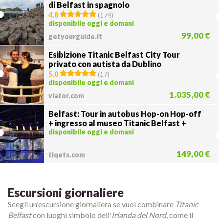
di Belfast in spagnolo
4.8
(
174
)
disponibile oggi e domani
99,00 €
getyourguide.it
Esibizione Titanic Belfast City Tour
privato con autista da Dublino
5.0
(
17
)
disponibile oggi e domani
1.035,00 €
viator.com
Belfast: Tour in autobus Hop-on Hop-off
+ ingresso al museo Titanic Belfast +
biglietto del treno
disponibile oggi e domani
149,00 €
tiqets.com
Escursioni giornaliere
Scegli un'escursione giornaliera se vuoi combinare
Titanic
Belfast
con luoghi simbolo dell'
Irlanda del Nord
, come il