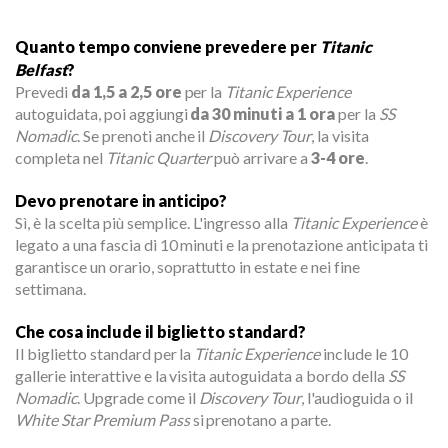
Quanto tempo conviene prevedere per
Titanic
Belfast
?
Prevedi
da 1,5 a 2,5 ore
per la
Titanic Experience
autoguidata, poi aggiungi
da 30 minuti a 1 ora
per la
SS
Nomadic
. Se prenoti anche il
Discovery Tour
, la visita
completa nel
Titanic Quarter
può arrivare a
3-4 ore
.
Devo prenotare in anticipo?
Sì, è la scelta più semplice. L'ingresso alla
Titanic Experience
è
legato a una fascia di 10 minuti e la prenotazione anticipata ti
garantisce un orario, soprattutto in estate e nei fine
settimana.
Che cosa include il biglietto standard?
Il biglietto standard per la
Titanic Experience
include le 10
gallerie interattive e la visita autoguidata a bordo della
SS
Nomadic
. Upgrade come il
Discovery Tour
, l'audioguida o il
White Star Premium Pass
si prenotano a parte.