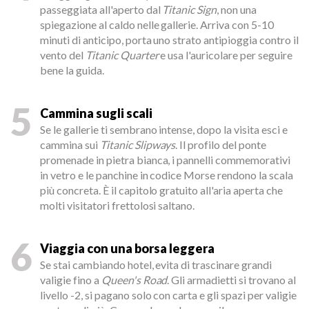
passeggiata all'aperto dal
Titanic Sign
, non una
spiegazione al caldo nelle gallerie. Arriva con 5-10
minuti di anticipo, porta uno strato antipioggia contro il
vento del
Titanic Quarter
e usa l'auricolare per seguire
bene la guida.
5
Cammina sugli scali
Se le gallerie ti sembrano intense, dopo la visita esci e
cammina sui
Titanic Slipways
. Il profilo del ponte
promenade in pietra bianca, i pannelli commemorativi
in vetro e le panchine in codice Morse rendono la scala
più concreta. È il capitolo gratuito all'aria aperta che
molti visitatori frettolosi saltano.
6
Viaggia con una borsa leggera
Se stai cambiando hotel, evita di trascinare grandi
valigie fino a
Queen's Road
. Gli armadietti si trovano al
livello -2, si pagano solo con carta e gli spazi per valigie